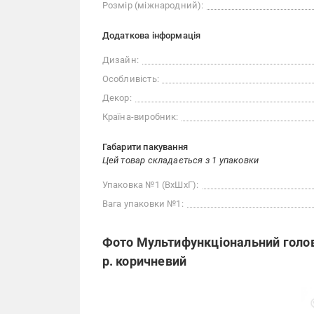
Розмір (міжнародний):
Додаткова інформація
Дизайн:
Особливість:
Декор:
Країна-виробник:
Габарити пакування
Цей товар складається з 1 упаковки
Упаковка №1 (ВхШхГ):
Вага упаковки №1:
Фото Мультифункціональний голов
р. коричневий