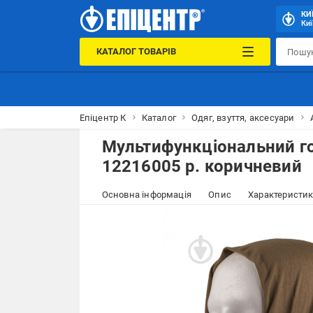
КИ
Киї
КАТАЛОГ ТОВАРІВ
Епіцентр К
Каталог
Одяг, взуття, аксесуари
Мультифункціональний го
12216005 р. коричневий
Основна інформація
Опис
Характеристи