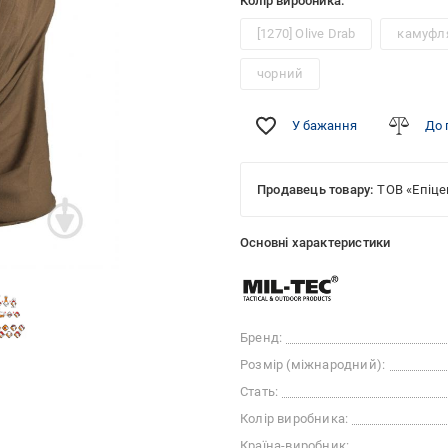
Колір виробника:
[1270] Olive Drab
камуфл
чорний
У бажання
До 
Продавець товару:
ТОВ «Епіце
Основні характеристики
Бренд:
Розмір (міжнародний):
Стать:
Колір виробника:
Країна-виробник: