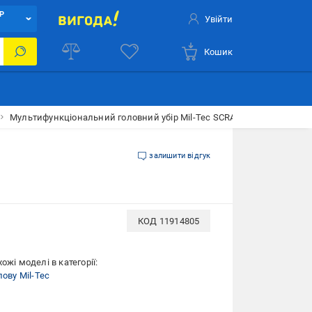
Р
Увійти
Кошик
Мультифункціональний головний убір Mil-Tec SCRAFT, COYOTE 12216
залишити відгук
КОД
11914805
ожі моделі в категорії:
лову Mil-Tec