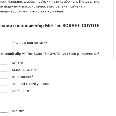
сті бандани, шарфа, пов'язки на руку або ногу. Він ідеально
повсякденного використання. Виготовлена пов'язка з
пари від голови і захищає її від сонця.
ьний головний убір Mil-Tec SCRAFT, COYOTE
14 днів з дня покупки
оловний убір Mil-Tec SCRAFT, COYOTE 12216005 р. коричневий
Mil-Tec
SCRAFT, COYOTE
всесезонний
чоловічі
жіночі
унісекс
коричневий
one size