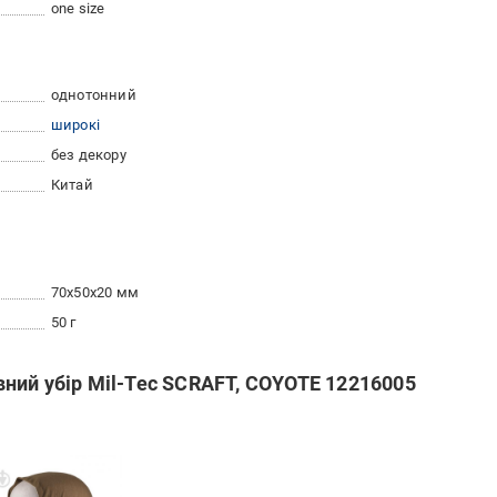
one size
однотонний
широкі
без декору
Китай
70x50x20 мм
50 г
ний убір Mil-Tec SCRAFT, COYOTE 12216005