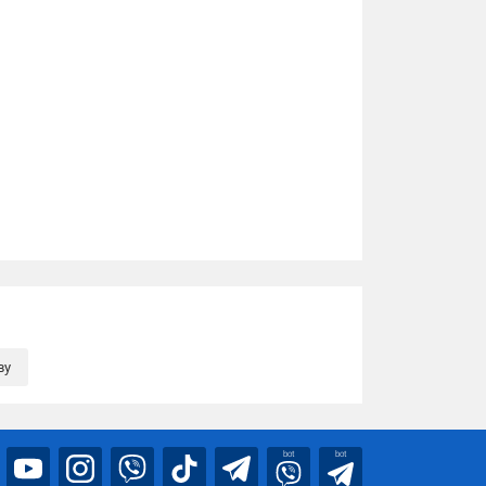
ву
bot
bot