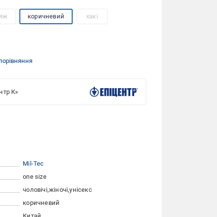
яж
коричневий
хакі
порівняння
нтр К»
Mil-Tec
one size
чоловічі
жіночі
унісекс
коричневий
Китай