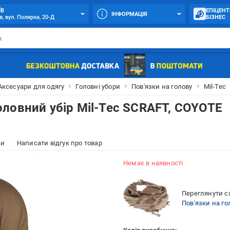
ЇВ
ЕПІЦЕНТ
ІНФОРМАЦІЯ
в, вул. Полярна, 20-Д
БІЗНЕС
Аксесуари для одягу
Головні убори
Пов'язки на голову
Mil-Tec
ловний убір Mil-Tec SCRAFT, COYOTE
ки
Написати відгук про товар
Немає в наявності
Переглянути сх
Пов'язки на го