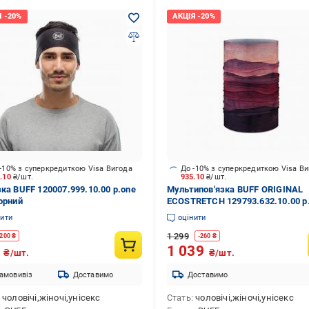
-10% з суперкредиткою Visa Вигода
До -10% з суперкредиткою Visa В
9.10
₴/шт.
935.10
₴/шт.
зка BUFF 120007.999.10.00 р.one
Мультипов'язка BUFF ORIGINAL
чорний
ECOSTRETCH 129793.632.10.00 р
size бордовий
нити
оцінити
1 299
200
₴
-
260
₴
9
1 039
₴/шт.
₴/шт.
амовивіз
Доставимо
Доставимо
чоловічі,жіночі,унісекс
Стать
чоловічі,жіночі,унісекс