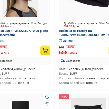
-10% з суперкредиткою Visa Вигода
До -10% з суперкредиткою Visa В
6.10
₴/шт.
592.20
₴/шт.
зка BUFF 131422.607.10.00 р.one
Пов'язка на голову BU
фіолетовий
120060.999.10.00 COOLNET UV+ 
HEADBAND Buff SS22
нити
оцінити
940
227
₴
-
282
₴
9
658
₴/шт.
₴/шт.
оставимо
Доставимо
чоловічі,жіночі,унісекс
Стать
чоловічі,жіночі,унісекс
д
BUFF
Бренд
BUFF
 виробника
фіолетовий
Колір виробника
різнокольоров
а-виробник
Іспанія
Країна-виробник
Іспанія