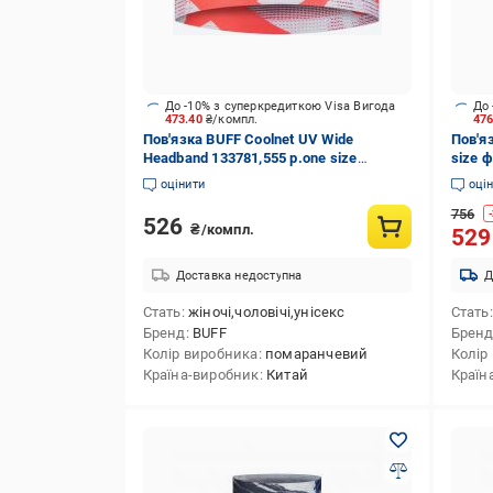
До -10% з суперкредиткою Visa Вигода
До 
473.40
₴/компл.
47
Пов'язка BUFF Coolnet UV Wide
Пов'я
Headband 133781,555 р.one size
size 
помаранчевий
оцінити
оці
756
-
526
₴/компл.
52
Доставка недоступна
Д
Стать
жіночі,чоловічі,унісекс
Стать
Бренд
BUFF
Брен
Колір виробника
помаранчевий
Колір
Країна-виробник
Китай
Країн