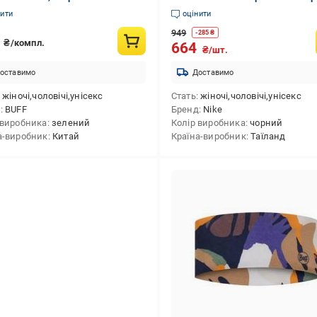
ий
нити
оцінити
949
-
285
₴
8
₴/компл.
664
₴/шт.
оставимо
Доставимо
жіночі,чоловічі,унісекс
Стать
жіночі,чоловічі,унісекс
д
BUFF
Бренд
Nike
 виробника
зелений
Колір виробника
чорний
а-виробник
Китай
Країна-виробник
Таїланд