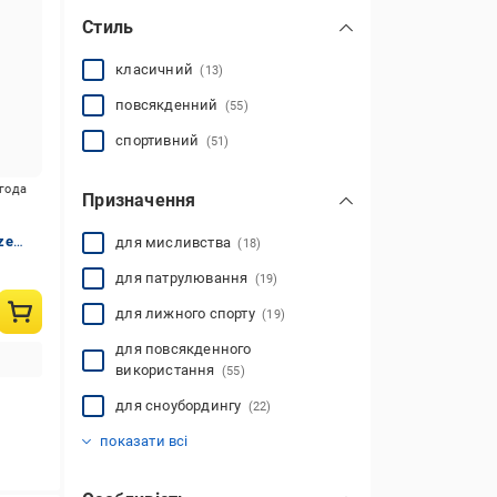
Стиль
класичний
(13)
повсякденний
(55)
спортивний
(51)
игода
Призначення
ze
для мисливства
(18)
для патрулювання
(19)
для лижного спорту
(19)
для повсякденного
використання
(55)
для сноубордингу
(22)
для активного відпочинку
для бігу
для зимових видів спорту
для риболовлі
для тенісу
для тренування
для футболу
для фітнесу
тактичний
туристичний
(59)
(41)
(14)
(56)
(17)
(32)
(20)
(66)
(26)
(79)
показати всі