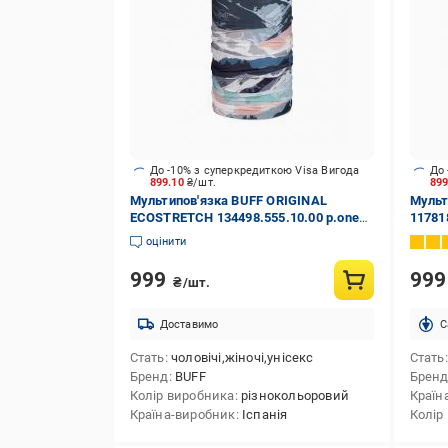
До -10% з суперкредиткою Visa Вигода
До 
899.10
₴/шт.
89
Мультипов'язка BUFF ORIGINAL
Мульт
ECOSTRETCH 134498.555.10.00 р.one
11781
size різнокольоровий
оцінити
999
99
₴/шт.
Доставимо
C
Стать
чоловічі,жіночі,унісекс
Стать
Бренд
BUFF
Брен
Колір виробника
різнокольоровий
Країн
Країна-виробник
Іспанія
Колір