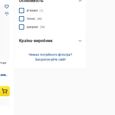
Особливість
в’язані
(1)
тонкі
(48)
широкі
(36)
Країна-виробник
Іспанія
(22)
Китай
Немає потрібного фільтра?
(71)
Запропонуйте свій!
Литва
игода
(4)
Тайвань
(2)
.one
Україна
(2)