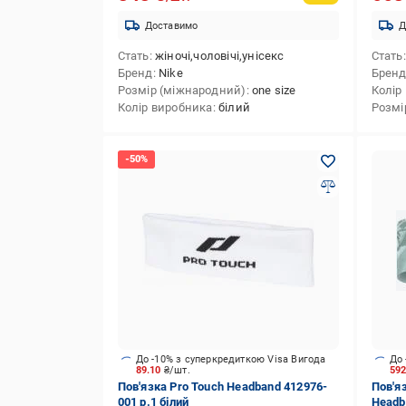
Доставимо
Д
Стать
жіночі,чоловічі,унісекс
Стать
Бренд
Nike
Брен
Розмір (міжнародний)
one size
Колір
Колір виробника
білий
Розмі
До -10% з суперкредиткою Visa Вигода
До 
89.10
₴/шт.
59
Пов'язка Pro Touch Headband 412976-
Пов'я
001 р.1 білий
Headb