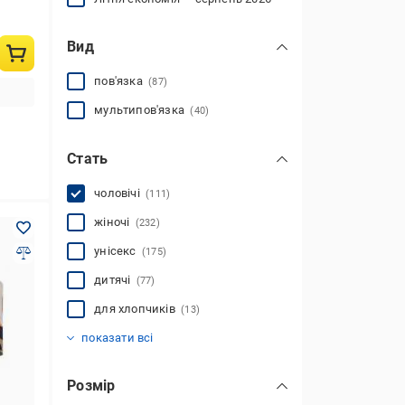
Вид
пов'язка
(87)
мультипов'язка
(40)
Стать
чоловічі
(111)
жіночі
(232)
унісекс
(175)
дитячі
(77)
для хлопчиків
(13)
для дівчаток
(67)
показати всі
Розмір