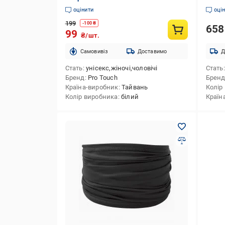
зелен
оцінити
оці
199
-
100
₴
65
99
₴/шт.
Cамовивіз
Доставимо
Д
Стать
унісекс,жіночі,чоловічі
Стать
Бренд
Pro Touch
Брен
Країна-виробник
Тайвань
Колір
Колір виробника
білий
Країн