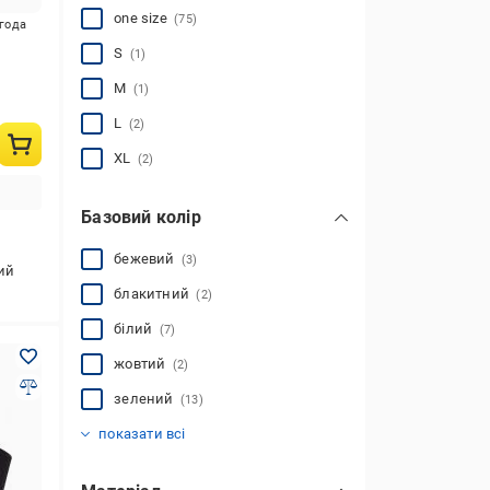
one size
(75)
игода
S
(1)
M
(1)
L
(2)
XL
(2)
Базовий колір
бежевий
(3)
ий
блакитний
(2)
білий
(7)
жовтий
(2)
зелений
(13)
коричневий
мульті
помаранчевий
рожевий
синій
сірий
фіолетовий
червоний
чорний
(8)
(11)
(13)
(30)
(4)
(5)
(1)
(2)
(3)
показати всі