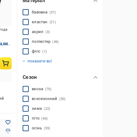
Матеріал
бавовна
(37)
еластан
(21)
игода
акрил
(3)
поліестер
(46)
SLIM
фліс
(1)
вовна
поліамід
(1)
(1)
показати всі
Сезон
весна
(70)
ий
всесезонний
(30)
зима
(22)
літо
(66)
осінь
(59)