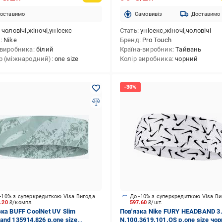
оставимо
Cамовивіз
Доставимо
чоловічі,жіночі,унісекс
Стать
унісекс,жіночі,чоловічі
д
Nike
Бренд
Pro Touch
 виробника
білий
Країна-виробник
Тайвань
р (міжнародний)
one size
Колір виробника
чорний
-10% з суперкредиткою Visa Вигода
До -10% з суперкредиткою Visa В
2.20
₴/компл.
597.60
₴/шт.
зка BUFF CoolNet UV Slim
Пов'язка Nike FURY HEADBAND 3
and 135914,826 р.one size
N.100.3619.101.OS р.one size чо