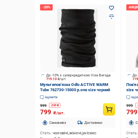
До -10% з суперкредиткою Visa Вигода
До 
719.10
₴/шт.
71
Мультипов'язка Odlo ACTIVE WARM
Пов'я
Tube 762730-15000 р.one size чорний
size 
оцінити
оці
999
999
-
200
₴
-
799
79
₴/шт.
Cамовивіз
Доставимо
C
Стать
чоловічі,жіночі,унісекс
Стать