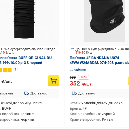
-10% з суперкредиткою Visa Вигода
До -10% з суперкредиткою Visa В
9.10
₴/шт.
316.80
₴/шт.
ипов'язка BUFF ORIGINAL BU
Пов'язка 4F BANDANA U074
8.999.10.00 р.OS чорний
4FWAW24ABDAU074-20S р.one si
чорний
1
оцінити
599
-
247
₴
9
₴/шт.
352
₴/шт.
амовивіз
Доставимо
Доставимо
жіночі,чоловічі,унісекс
Стать
чоловічі,жіночі,унісекс
д
BUFF
Бренд
4F
а-виробник
Іспанія
Колір виробника
чорний
 виробника
чорний
Країна-виробник
Китай