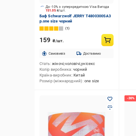
До -10% з суперкредиткою Visa Вигода
151.05
₴/шт.
Баф Schwarzwolf JERRY T4800300SA3
р.one size чорний
1
159
₴/шт.
Cамовивіз
Доставимо
Стать
жіночі,чоловічі,унісекс
Колір виробника
чорний
Країна-виробник
Китай
Розмір (міжнародний)
one size