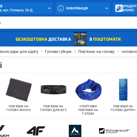
ЇВ
ЕПІЦЕНТ
ІНФОРМАЦІЯ
в, вул. Полярна, 20-Д
БІЗНЕС
Аксесуари для одягу
Головні убори
Пов'язки на голову
чоловічі
і
ПОВ'ЯЗКИ НА
ПОВ'ЯЗКИ НА
СПОРТИВНІ
ПОВ'ЯЗКИ НА
ГОЛОВУ ЖІНОЧІ
ГОЛОВУ ДЛЯ БІГУ
ПОВ'ЯЗКИ НА
ГОЛОВУ ДИТЯЧІ
ГОЛОВУ