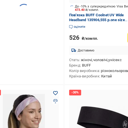
До -10% з суперкредиткою Visa В
473.40
₴/компл.
Пов'язка BUFF Coolnet UV Wide
Headband 135906,555 р.one size
різнокольоровий
оцінити
526
₴/компл.
Доставимо
Стать
жіночі,чоловічі,унісекс
Бренд
BUFF
Колір виробника
різнокольоров
Країна-виробник
Китай