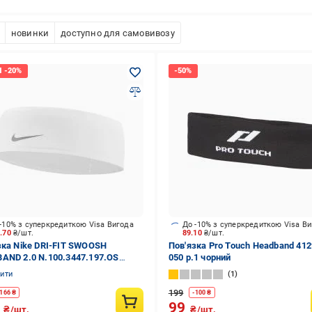
новинки
доступно для самовивозу
-10% з суперкредиткою Visa Вигода
До -10% з суперкредиткою Visa В
6.70
₴/шт.
89.10
₴/шт.
зка Nike DRI-FIT SWOOSH
Пов'язка Pro Touch Headband 412
AND 2.0 N.100.3447.197.OS
050 р.1 чорний
size білий
нити
1
199
166
₴
-
100
₴
3
99
₴/шт.
₴/шт.