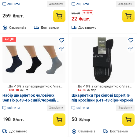
р.41-43 білий/чорний 2 шт.
оцінити
оцінити
4 варіанти
3 варіанти
28.50
-
6.50
₴
259
₴/шт.
22
₴/шт.
Cамовивіз
Доставимо
Доставимо
До -10% з суперкредиткою Visa Вигода
До -10% з суперкредиткою Visa Вигода
188.10
₴/шт.
47.50
₴/пар
Набір шкарпеток чоловічих
Шкарпетки трекінгові Expert ®
Sensio р.43-46 синій/чорний/
під кросівки р.41-43 сіро-чорний
сірий 3 шт.
оцінити
оцінити
2 варіанти
3 варіанти
198
50
₴/шт.
₴/пар
Доставимо
Cамовивіз
Доставимо