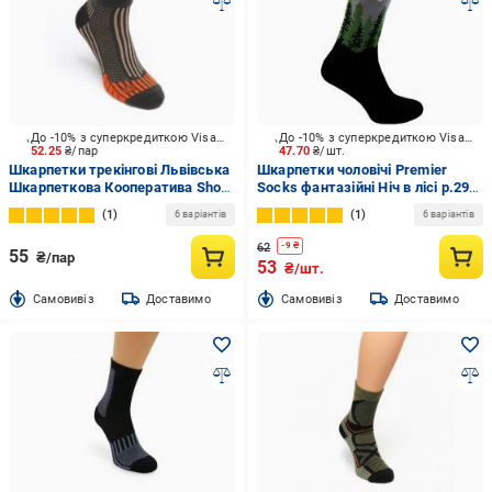
До -10% з суперкредиткою Visa Вигода
До -10% з суперкредиткою Visa Вигода
52.25
₴/пар
47.70
₴/шт.
Шкарпетки трекінгові Львівська
Шкарпетки чоловічі Premier
Шкарпеткова Кооператива Short
Socks фантазійні Ніч в лісі р.29
Trekking 2000513527 р.41-44
зелений
1
1
6 варіантів
6 варіантів
оливковий
62
-
9
₴
55
₴/пар
53
₴/шт.
Cамовивіз
Доставимо
Cамовивіз
Доставимо