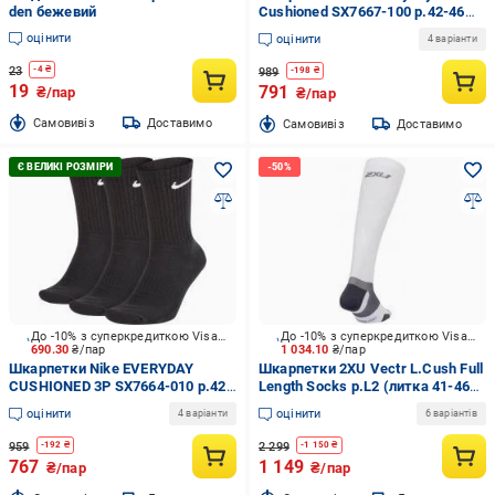
den бежевий
Cushioned SX7667-100 р.42-46
білий 3 пари шт.
оцінити
оцінити
4 варіанти
23
-
4
₴
989
-
198
₴
19
791
₴/пар
₴/пар
Cамовивіз
Доставимо
Cамовивіз
Доставимо
До -10% з суперкредиткою Visa Вигода
До -10% з суперкредиткою Visa Вигода
690.30
₴/пар
1 034.10
₴/пар
Шкарпетки Nike EVERYDAY
Шкарпетки 2XU Vectr L.Cush Full
CUSHIONED 3P SX7664-010 р.42-
Length Socks р.L2 (литка 41-46
46 чорний 3 пари шт.
см) UA5155e_WHT/GRY р.42-46
оцінити
оцінити
4 варіанти
6 варіантів
білий
959
2 299
-
192
₴
-
1 150
₴
767
1 149
₴/пар
₴/пар