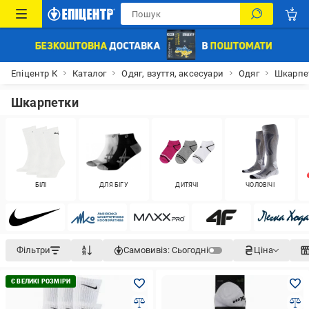
Епіцентр К
Каталог
Одяг, взуття, аксесуари
Одяг
Шкарпе
Шкарпетки
БІЛІ
ДЛЯ БІГУ
ДИТЯЧІ
ЧОЛОВІЧІ
Фільтри
Самовивіз:
Сьогодні
Ціна