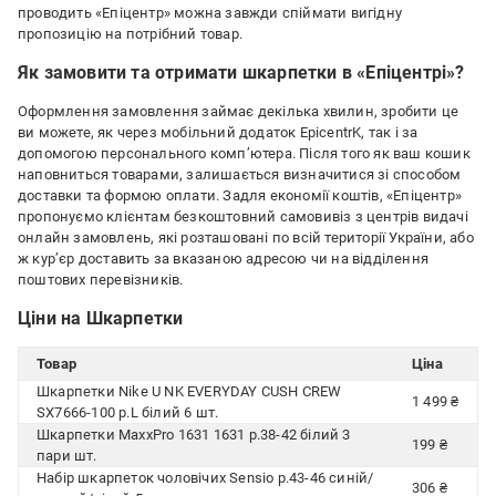
проводить «Епіцентр» можна завжди спіймати вигідну
пропозицію на потрібний товар.
Як замовити та отримати шкарпетки в «Епіцентрі»?
Оформлення замовлення займає декілька хвилин, зробити це
ви можете, як через мобільний додаток EpicentrK, так і за
допомогою персонального комп’ютера. Після того як ваш кошик
наповниться товарами, залишається визначитися зі способом
доставки та формою оплати. Задля економії коштів, «Епіцентр»
пропонуємо клієнтам безкоштовний самовивіз з центрів видачі
онлайн замовлень, які розташовані по всій території України, або
ж кур’єр доставить за вказаною адресою чи на відділення
поштових перевізників.
Ціни на Шкарпетки
Товар
Ціна
Шкарпетки Nike U NK EVERYDAY CUSH CREW
1 499 ₴
SX7666-100 р.L білий 6 шт.
Шкарпетки MaxxPro 1631 1631 р.38-42 білий 3
199 ₴
пари шт.
Набір шкарпеток чоловічих Sensio р.43-46 синій/
306 ₴