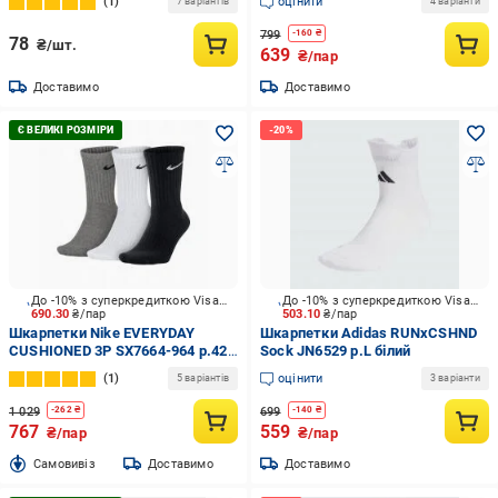
1
оцінити
7 варіантів
4 варіанти
799
-
160
₴
78
₴/шт.
639
₴/пар
Доставимо
Доставимо
До -10% з суперкредиткою Visa Вигода
До -10% з суперкредиткою Visa Вигода
690.30
₴/пар
503.10
₴/пар
Шкарпетки Nike EVERYDAY
Шкарпетки Adidas RUNxCSHND
CUSHIONED 3P SX7664-964 р.42-
Sock JN6529 р.L білий
46 чорно-сіро-білий 3 пари шт.
1
оцінити
5 варіантів
3 варіанти
1 029
699
-
262
₴
-
140
₴
767
559
₴/пар
₴/пар
Cамовивіз
Доставимо
Доставимо