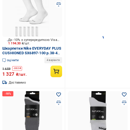
До -10% з суперкредиткою Visa Вигода
1 194.30
₴/шт.
Шкарпетки Nike EVERYDAY PLUS
CUSHIONED SX6897-100 р.38-42
білий 6 шт.
оцінити
4 варіанти
1 659
-
332
₴
1 327
₴/шт.
Доставимо