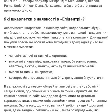
оригінальні товари популярних брендів: Nike, Adidas, Reebok,
Puma, Under Armour, Duna, Легка хода та багато-багато інших за
приємною ціною.
Які шкарпетки в наявності в «Епіцентрі»?
Асортимент шкарпеток на нашому сайті, задовольнить будь-
який смак та потреби, неважливо купуєте ви чоловічі шкарпетки
під діловий костюм, чи жіночі шкарпетки з котиками. Для вдалої
покупки зовсім не обов’язково виходити з дому, адже у нас ви
можете замовити:
чоловічі, жіночі та дитячі шкарпетки;
виконані з кашеміру, трикотажу, махри, бавовни, вовни,
еластану, віскози, лайкри, акрилу та інших матеріалів;
високі та низькі шкарпетки;
компресійні, повсякденні, для бігу, тренування й туристичні.
В залежності від сезону, обирайте, зимові утеплені, або літні
сліди з сітки, однотонні чи з різноманітними принтами. До
кожної позиції на сайті ми додали фото, опис та детальні
характеристики, з якими слід ознайомитися перед здійсненням
покупки. Окрім того, що у нас великий вибір, так ще й доступні
ціни, адже завдяки регулярним акціям та розпродажам, які