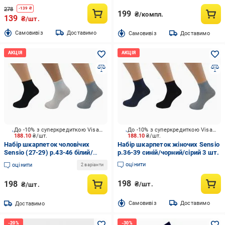
278
-
139
₴
199
₴/компл.
139
₴/шт.
Cамовивіз
Доставимо
Cамовивіз
Доставимо
До -10% з суперкредиткою Visa Вигода
До -10% з суперкредиткою Visa Вигода
188.10
₴/шт.
188.10
₴/шт.
Набір шкарпеток чоловічих
Набір шкарпеток жіночих Sensio
Sensio (27-29) р.43-46 білий/
р.36-39 синій/чорний/сірий 3 шт.
чорний/сірий 3 шт.
оцінити
оцінити
2 варіанти
198
198
₴/шт.
₴/шт.
Cамовивіз
Доставимо
Доставимо