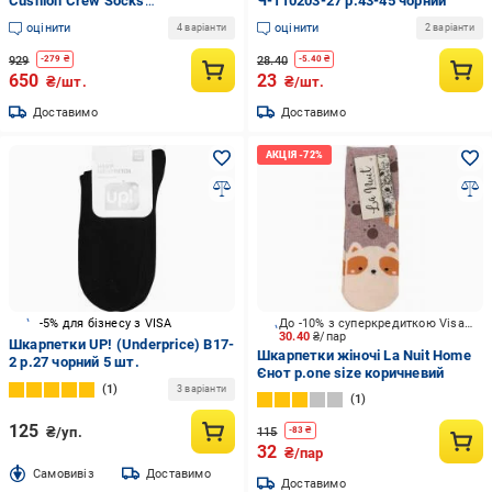
Cushion Crew Socks
Ч-110203-27 р.43-45 чорний
UA7005e_PXL/WHT р.42-46
оцінити
оцінити
4 варіанти
2 варіанти
жовтий
929
28.40
-
279
₴
-
5.40
₴
650
23
₴/шт.
₴/шт.
Доставимо
Доставимо
-5% для бізнесу з VISA
До -10% з суперкредиткою Visa Вигода
30.40
₴/пар
Шкарпетки UP! (Underprice) В17-
Шкарпетки жіночі La Nuit Home
2 р.27 чорний 5 шт.
Єнот р.one size коричневий
1
3 варіанти
1
125
₴/уп.
115
-
83
₴
32
₴/пар
Cамовивіз
Доставимо
Доставимо