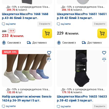
До -10% з суперкредиткою Visa Вигода
До -10% з суперкредиткою Visa Вигода
209.70
₴/компл.
206.10
₴/компл.
Шкарпетки MaxxPro 1668 1668
Шкарпетки MaxxPro 16651 16651
р.43-46 білий 3 пари шт.
р.38-42 білий 3 пари шт.
оцінити
оцінити
3 варіанти
3 варіанти
259
-
26
₴
229
₴/компл.
233
₴/компл.
Cамовивіз
Доставимо
Cамовивіз
Доставимо
До -10% з суперкредиткою Visa Вигода
До -10% з суперкредиткою Visa Вигода
132.05
₴/шт.
179.10
₴/компл.
Набір шкарпеток жіночих Sensio
Шкарпетки MaxxPro 16633 16633
1624 р.36-39 мульті 5 шт.
р.38-42 сірий 3 пари шт.
оцінити
оцінити
3 варіанти