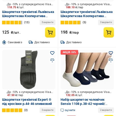
До -10% з суперкредиткою Visa Вигода
До -10% з суперкредиткою Visa Вигода
118.75
₴/шт.
188.10
₴/пар
Шкарпетки трекінгові Львівська
Шкарпетки трекінгові Львівська
Шкарпеткова Кооператива
Шкарпеткова Кооператива
2700411527 р.27 сірий із чорним
Extreme Trekking 2001011527
13
5
3 варіанти
3 варіанти
р.41-43 чорний 1 шт.
125
198
₴/шт.
₴/пар
Cамовивіз
Доставимо
Доставимо
До -10% з суперкредиткою Visa Вигода
До -10% з суперкредиткою Visa Вигода
47.50
₴/пар
132.05
₴/шт.
Шкарпетки трекінгові Expert ®
Набір шкарпеток чоловічих
під кросівки р.44-46 оливковий
Sensio 1108 р.38-42 чорний/
синій/сірий/бежевий 5 шт.
2
оцінити
3 варіанти
2 варіанти