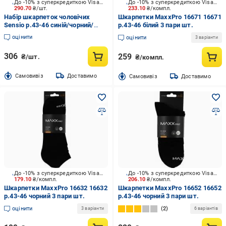
До -10% з суперкредиткою Visa Вигода
До -10% з суперкредиткою Visa Вигода
290.70
₴/шт.
233.10
₴/компл.
Набір шкарпеток чоловічих
Шкарпетки MaxxPro 16671 16671
Sensio р.43-46 синій/чорний/
р.43-46 білий 3 пари шт.
сірий 5 шт.
оцінити
оцінити
3 варіанти
306
259
₴/шт.
₴/компл.
Cамовивіз
Доставимо
Cамовивіз
Доставимо
До -10% з суперкредиткою Visa Вигода
До -10% з суперкредиткою Visa Вигода
179.10
₴/компл.
206.10
₴/компл.
Шкарпетки MaxxPro 16632 16632
Шкарпетки MaxxPro 16652 16652
р.43-46 чорний 3 пари шт.
р.43-46 чорний 3 пари шт.
оцінити
2
3 варіанти
6 варіантів