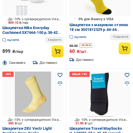
До -10% з суперкредиткою Visa Вигода
-5% для бізнесу з VISA
809.10
₴/пар
Шкарпетки з махровою стопою
Шкарпетки Nike Everyday
18 см 3001812529 р.44-46
Cushioned SX7664-100 р.38-42
жовтий 1 шт.
оцінити
білий 3 пари шт.
16 варіантів
оцінити
4 варіанти
88.80
-
28.80
₴
899
60
₴/пар
₴/шт.
Доставимо
Cамовивіз
Доставимо
До -10% з суперкредиткою Visa Вигода
До -10% з суперкредиткою Visa Вигода
585
₴/шт.
21.85
₴/шт.
Шкарпетки 2XU Vectr Light
Шкарпетки Travel MaySocks