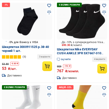
-5% для бізнесу з VISA
До -10% з суперкредиткою Visa Вигода
690.30
₴/компл.
Шкарпетки 3000911525 р.38-40
Шкарпетки Nike EVERYDAY
чорний 1 шт.
CUSH ANKLE 3PR SX7667-010
1
р.42-46 чорний 3 шт.
3 варіанти
оцінити
4 варіанти
53.80
-
0.80
₴
959
-
192
₴
53
₴/шт.
767
₴/компл.
Доставимо
Доставимо