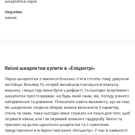
шкарпетки норм
Недоліки:
немає
Якісні шкарпетки купити в «Епіцентрі»
Перші шкарпетки з’явилися близько п’яти століть тому, дякуючи
англійцю Вільяму Лі, котрий винайшов панчішно-в’язальну
машину. І якщо тоді вони були у дефіциті, то сьогодні асортимент
шкарпеток просто вражає: на будь-який смак, вік, погоду, різного
забарвлення та довжини. Психологи навіть вважають, що за тим,
які шкарпетки людина обирає можна визначити її характер,
стиль та смак, тому сьогодні вони служать не лише для того, щоб
зігрівати ніжки, але і як окремий елемент гардеробу. Якісні та
приємні на дотик однотонні шкарпетки та з принтами
представленні в інтернет-магазині «Епіцентр». У нас в наявності