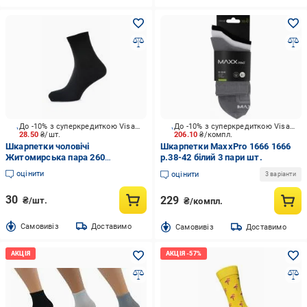
До -10% з суперкредиткою Visa Вигода
До -10% з суперкредиткою Visa Вигода
28.50
₴/шт.
206.10
₴/компл.
Шкарпетки чоловічі
Шкарпетки MaxxPro 1666 1666
Житомирська пара 260
р.38-42 білий 3 пари шт.
(класичні) 00 р.42-43 чорний 1
оцінити
оцінити
3 варіанти
шт.
30
229
₴/шт.
₴/компл.
Cамовивіз
Доставимо
Cамовивіз
Доставимо