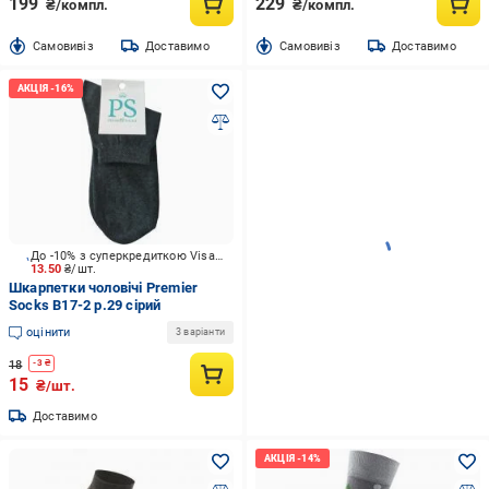
199
229
₴/компл.
₴/компл.
Cамовивіз
Доставимо
Cамовивіз
Доставимо
До -10% з суперкредиткою Visa Вигода
13.50
₴/шт.
Шкарпетки чоловічі Premier
Socks В17-2 р.29 сірий
оцінити
3 варіанти
18
-
3
₴
15
₴/шт.
Доставимо