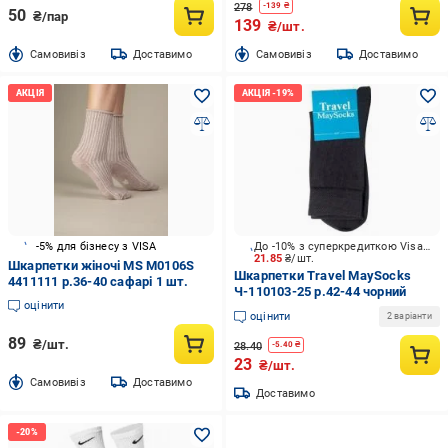
278
-
139
₴
50
₴/пар
139
₴/шт.
Cамовивіз
Доставимо
Cамовивіз
Доставимо
-5% для бізнесу з VISA
До -10% з суперкредиткою Visa Вигода
21.85
₴/шт.
Шкарпетки жіночі MS M0106S
Шкарпетки Travel MaySocks
4411111 р.36-40 сафарі 1 шт.
Ч-110103-25 р.42-44 чорний
оцінити
оцінити
2 варіанти
89
₴/шт.
28.40
-
5.40
₴
23
₴/шт.
Cамовивіз
Доставимо
Доставимо