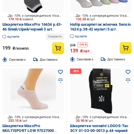
До -10% з суперкредиткою Visa Вигода
До -10% з суперкредиткою Visa Вигода
179.10
₴/компл.
132.05
₴/шт.
Шкарпетки MaxxPro 16634 р.43-
Набір шкарпеток жіночих Sensio
46 білий/сірий/чорний 3 шт.
1624 р.38-42 мульті 5 шт.
оцінити
оцінити
3 варіанти
278
-
139
₴
199
₴/компл.
139
₴/шт.
Cамовивіз
Доставимо
Cамовивіз
Доставимо
До -10% з суперкредиткою Visa Вигода
До -10% з суперкредиткою Visa Вигода
233.10
₴/шт.
20.90
₴/шт.
Шкарпетки MaxxPro
Шкарпетки чоловічі LOGOS-Tac
MULTISPORT LOW 97027000
ЗСУ 01-03-00-0013 р.44 чорний