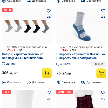
Cамовивіз
Доставимо
Cамовивіз
Доставимо
До -10% з суперкредиткою Visa Вигода
До -10% з суперкредиткою Visa Вигода
290.70
₴/шт.
71.25
₴/пар
Набір шкарпеток чоловічих
Шкарпетки трекінгові Львівська
Sensio р.43-46 білий/чорний/
Шкарпеткова Кооператива
сірий 5 шт.
Trekking Duo Short 2 0001 131 25
оцінити
оцінити
4 варіанти
р.38-40 біло-бірюзовий
306
75
₴/шт.
₴/пар
Cамовивіз
Доставимо
Cамовивіз
Доставимо