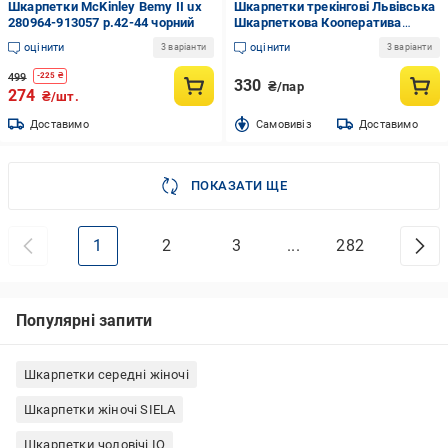
Шкарпетки McKinley Bemy II ux
Шкарпетки трекінгові Львівська
280964-913057 р.42-44 чорний
Шкарпеткова Кооператива
Summer Merino 2302313527 р.41-
оцінити
оцінити
3 варіанти
3 варіанти
44 оливковий
499
-
225
₴
330
₴/пар
274
₴/шт.
Доставимо
Cамовивіз
Доставимо
ПОКАЗАТИ ЩЕ
1
2
3
...
282
Популярні запити
Шкарпетки середні жіночі
Шкарпетки жіночі SIELA
Шкарпетки чоловічі IO