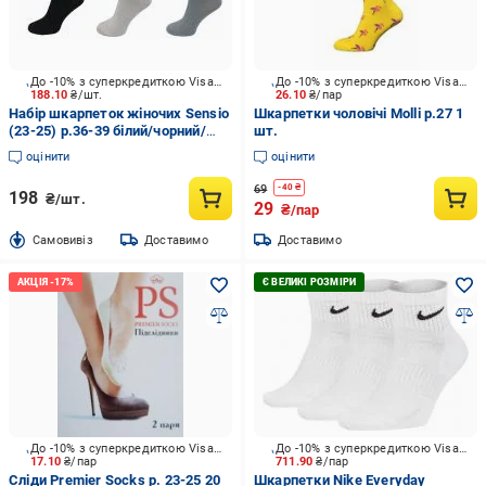
До -10% з суперкредиткою Visa Вигода
До -10% з суперкредиткою Visa Вигода
188.10
₴/шт.
26.10
₴/пар
Набір шкарпеток жіночих Sensio
Шкарпетки чоловічі Molli р.27 1
(23-25) р.36-39 білий/чорний/
шт.
сірий 3 шт.
оцінити
оцінити
69
-
40
₴
198
₴/шт.
29
₴/пар
Cамовивіз
Доставимо
Доставимо
До -10% з суперкредиткою Visa Вигода
До -10% з суперкредиткою Visa Вигода
17.10
₴/пар
711.90
₴/пар
Сліди Premier Socks р. 23-25 20
Шкарпетки Nike Everyday