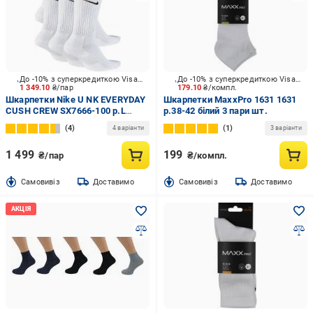
До -10% з суперкредиткою Visa Вигода
До -10% з суперкредиткою Visa Вигода
1 349.10
₴/пар
179.10
₴/компл.
Шкарпетки Nike U NK EVERYDAY
Шкарпетки MaxxPro 1631 1631
CUSH CREW SX7666-100 р.L
р.38-42 білий 3 пари шт.
білий 6 шт.
4
1
4 варіанти
3 варіанти
1 499
199
₴/пар
₴/компл.
Cамовивіз
Доставимо
Cамовивіз
Доставимо