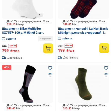
До -10% з суперкредиткою Visa Вигода
До -10% з суперкредиткою Visa Вигода
719.10
₴/пар
189.05
₴/шт.
Шкарпетки Nike Multiplier
Шкарпетки чоловічі La Nuit Basic
SX7557-100 р.M білий 2 шт.
Midnight р.one size червоний 1
шт.
оцінити
оцінити
4 варіанти
399
-
200
₴
999
-
200
₴
199
799
₴/шт.
₴/пар
Доставимо
Доставимо
До -10% з суперкредиткою Visa Вигода
До -10% з суперкредиткою Visa Вигода
246.60
₴/шт.
313.50
₴/пар