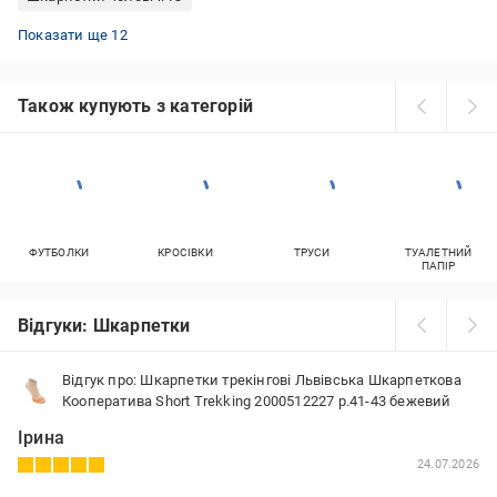
Шкарпетки тенісні Nike
Набори чоловічих шкарпеток
Шкарпетки жіночі Интуиция
Шкарпетки жіночі ZOZ
Шкарпетки жіночі ESLI
Шкарпетки лижні 4F
Шкарпетки жіночі Naviale
Шкарпетки чоловічі Puma
Шкарпетки жіночі Молли
Чоловічі шкарпетки Nike
Шкарпетки жіночі Брестские
Водонепроникні шкарпетки Dexshell
Показати ще 12
Також купують з категорій
ФУТБОЛКИ
КРОСІВКИ
ТРУСИ
ТУАЛЕТНИЙ
ПАПІР
Відгуки: Шкарпетки
Відгук про: Шкарпетки трекінгові Львівська Шкарпеткова
Кооператива Short Trekking 2000512227 р.41-43 бежевий
Ірина
24.07.2026