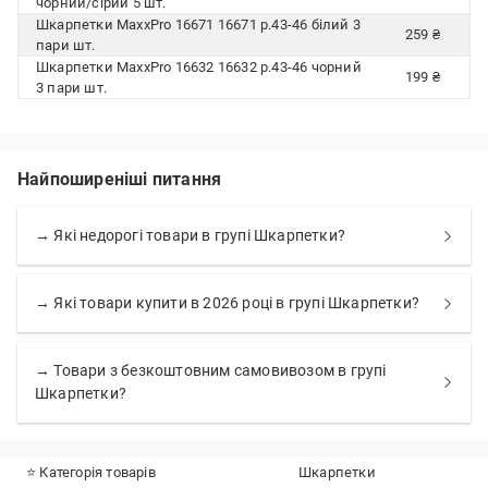
чорний/сірий 5 шт.
Шкарпетки MaxxPro 16671 16671 р.43-46 білий 3
259 ₴
пари шт.
Шкарпетки MaxxPro 16632 16632 р.43-46 чорний
199 ₴
3 пари шт.
Найпоширеніші питання
→ Які недорогі товари в групі Шкарпетки?
→ Які товари купити в 2026 році в групі Шкарпетки?
→ Товари з безкоштовним самовивозом в групі
Шкарпетки?
⭐ Категорія товарів
Шкарпетки