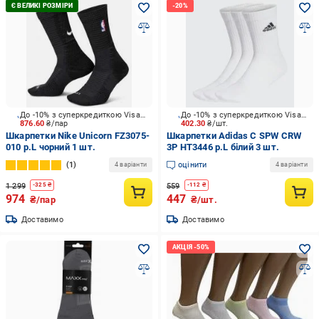
До -10% з суперкредиткою Visa Вигода
До -10% з суперкредиткою Visa Вигода
876.60
₴/пар
402.30
₴/шт.
Шкарпетки Nike Unicorn FZ3075-
Шкарпетки Adidas C SPW CRW
010 р.L чорний 1 шт.
3P HT3446 р.L білий 3 шт.
1
оцінити
4 варіанти
4 варіанти
1 299
559
-
325
₴
-
112
₴
974
447
₴/пар
₴/шт.
Доставимо
Доставимо