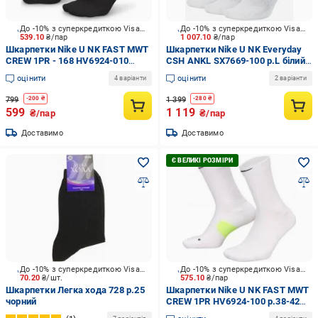
До -10% з суперкредиткою Visa Вигода
До -10% з суперкредиткою Visa Вигода
539.10
₴/пар
1 007.10
₴/пар
Шкарпетки Nike U NK FAST MWT
Шкарпетки Nike U NK Everyday
CREW 1PR - 168 HV6924-010
CSH ANKL SX7669-100 р.L білий
р.42-46 чорний 1 шт.
6 шт.
оцінити
оцінити
4 варіанти
2 варіанти
799
1 399
-
200
₴
-
280
₴
599
1 119
₴/пар
₴/пар
Доставимо
Доставимо
До -10% з суперкредиткою Visa Вигода
До -10% з суперкредиткою Visa Вигода
70.20
₴/шт.
575.10
₴/пар
Шкарпетки Легка хода 728 р.25
Шкарпетки Nike U NK FAST MWT
чорний
CREW 1PR HV6924-100 р.38-42
білий 1 шт.