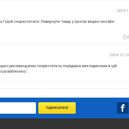
2024-1
? Щоб скористатися: Повернути товар у Центрі видачі онлайн-
2024-12-13
видачі рекомендуємо скористатись порадами викладеними в цій
a/ua/addresses/ .
ПІДПИСАТИСЯ