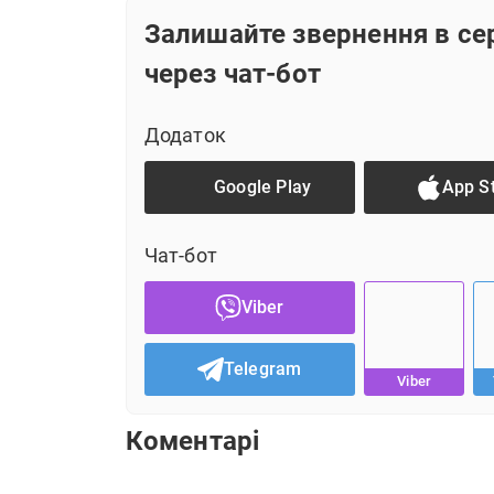
Інформація не зрозуміла
Залишайте звернення в се
Інформація застаріла або не відповідає дійс
через чат-бот
Інформація не допомагає вирішити питанн
Додаток
Інша причина (текст)
Google Play
App S
ВІДПРАВИТИ
Чат-бот
Viber
Telegram
Viber
Коментарі