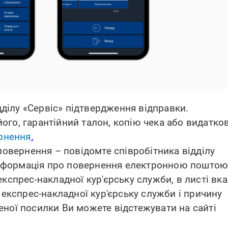
дділу «Сервіс» підтвердження відправки.
 його, гарантійний талон, копію чека або видатко
рнення
.
повернення – повідомте співробітника відділу
 інформація про повернення електронною поштою
кспрес-накладної кур'єрську служби, в листі вка
 експрес-накладної кур'єрську служби і причину
ної посилки Ви можете відстежувати на сайті