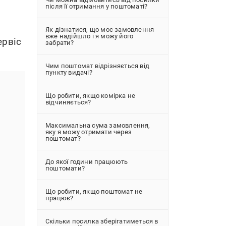
після її отримання у поштоматі?
Як дізнатися, що моє замовлення
вже надійшло і я можу його
ервіс
забрати?
Чим поштомат відрізняється від
пункту видачі?
Що робити, якщо комірка не
відчиняється?
Максимальна сума замовлення,
яку я можу отримати через
поштомат?
До якої години працюють
поштомати?
Що робити, якщо поштомат не
працює?
Скільки посилка зберігатиметься в