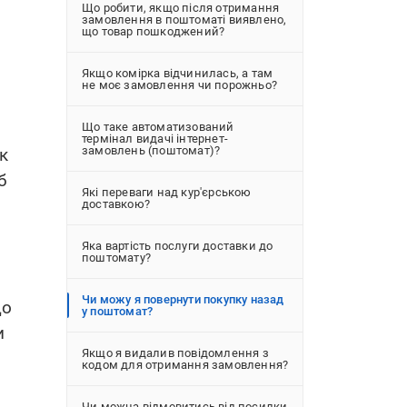
Що робити, якщо після отримання
замовлення в поштоматі виявлено,
що товар пошкоджений?
Якщо комірка відчинилась, а там
не моє замовлення чи порожньо?
Що таке автоматизований
термінал видачі інтернет-
замовлень (поштомат)?
ек
б
Які переваги над кур'єрською
доставкою?
Яка вартість послуги доставки до
поштомату?
Чи можу я повернути покупку назад
що
у поштомат?
и
Якщо я видалив повідомлення з
кодом для отримання замовлення?
Чи можна відмовитись від посилки