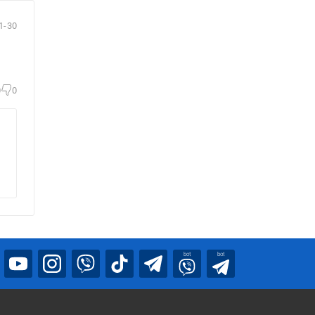
1-30
0
0
bot
bot