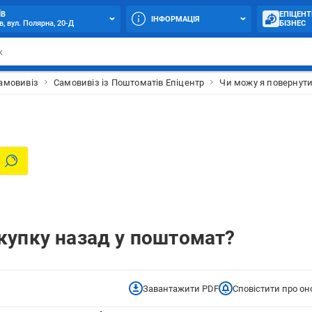
ЇВ
ЕПІЦЕНТ
ІНФОРМАЦІЯ
в, вул. Полярна, 20-Д
БІЗНЕС
самовивіз
Самовивіз із Поштоматів Епіцентр
Чи можу я повернути
купку назад у поштомат?
Завантажити PDF
Сповістити про о