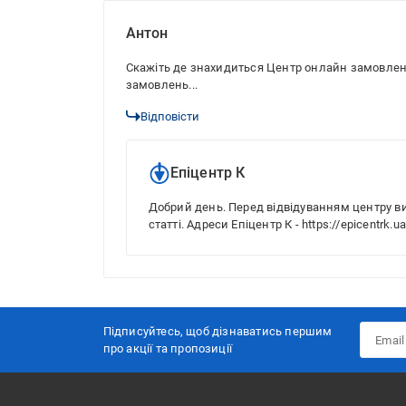
Антон
Скажіть де знахидиться Центр онлайн замовлень
замовлень...
Відповісти
Епіцентр К
Добрий день. Перед відвідуванням центру 
статті. Адреси Епіцентр К - https://epicentrk.u
Підписуйтесь, щоб дізнаватись першим
про акції та пропозиції