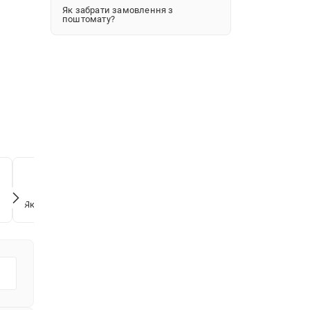
Як забрати замовлення з
поштомату?
Як здійснити повернення товару?
Як