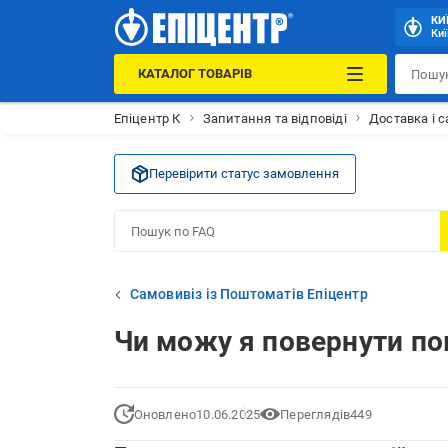
КИ
Киї
КАТАЛОГ ТОВАРІВ
Епіцентр К
Запитання та відповіді
Доставка і 
Перевірити статус замовлення
Самовивіз із Поштоматів Епіцентр
Чи можу я повернути по
Оновлено
10.06.2025
Переглядів
449