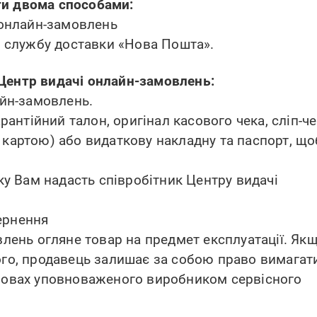
ти двома способами:
 онлайн-замовлень
у службу доставки «Нова Пошта».
Центр видачі онлайн-замовлень:
айн-замовлень.
арантійний талон, оригінал касового чека, сліп-ч
 картою) або видаткову накладну та паспорт, що
яку Вам надасть співробітник Центру видачі
ернення
влень огляне товар на предмет експлуатації. Як
ого, продавець залишає за собою право вимагат
умовах уповноваженого виробником сервісного