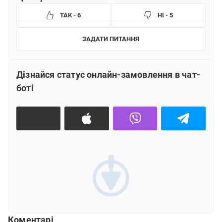
ТАК - 6
НІ - 5
ЗАДАТИ ПИТАННЯ
Що вам не сподобалось?
Дізнайся статус онлайн-замовлення в чат-
Інформація не зрозуміла
боті
Інформація застаріла або не відповідає дійсності
Інформація не допомагає вирішити питання
Інша причина (текст)
ВІДПРАВИТИ
Коментарі