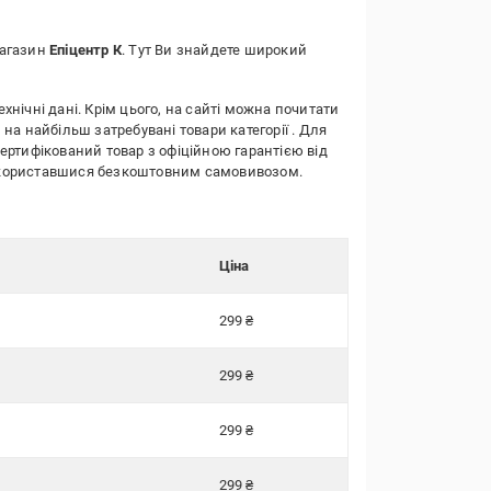
магазин
Епіцентр К
. Тут Ви знайдете широкий
ехнічні дані. Крім цього, на сайті можна почитати
 на найбільш затребувані товари категорії
. Для
сертифікований товар з офіційною гарантією від
о скориставшися безкоштовним самовивозом.
Ціна
299 ₴
299 ₴
299 ₴
299 ₴