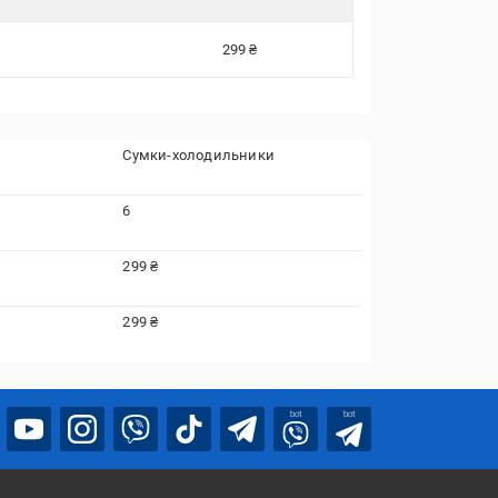
299 ₴
Сумки-холодильники
6
299 ₴
299 ₴
bot
bot