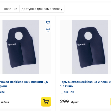
новинки
доступно для самовивозу
чохол Reckless на 2 пляшки 0,5-
Термочохол Reckless на 2 пляшки
орний
1 л Синій
нити
оцінити
9
299
₴/шт.
₴/шт.