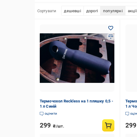
Сортувати
дешевші
дорогі
популярні
акції
Термочохол Reckless на 1 пляшку 0,5 -
Термо
1 л Синій
1 л Ч
оцінити
оці
299
29
₴/шт.