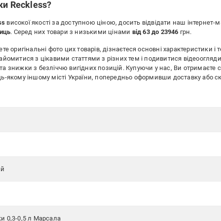
и Reckless?
ss
високої якості за доступною ціною, досить відвідати наш інтернет-
ниць
. Серед них товари з низькими цінами
від 63 до 23946
грн.
те оригінальні фото цих товарів, дізнаєтеся основні характеристики і т
найомитися з цікавими статтями з різних тем і подивитися відеоогляди
та знижки з безліччю вигідних позицій. Купуючи у нас, Ви отримаєте 
будь-якому іншому місті України, попередньо оформивши доставку аб
й
ий
 0,3-0,5 л Марсала