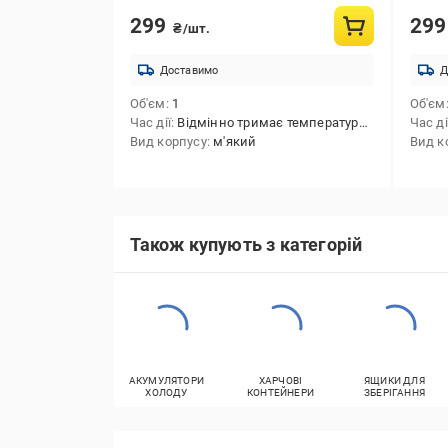
299
29
₴/шт.
Доставимо
Д
Об'єм
1
Об'єм
Час дії
Відмінно тримає температуру до 4 годин (в залежності від зовнішньої температури).
Час ді
Вид корпусу
м'який
Вид к
Також купують з категорій
АКУМУЛЯТОРИ
ХАРЧОВІ
ЯЩИКИ ДЛЯ
ХОЛОДУ
КОНТЕЙНЕРИ
ЗБЕРІГАННЯ