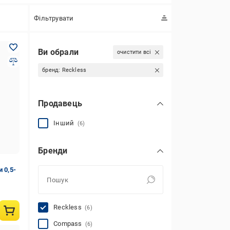
Фільтрувати
Ви обрали
очистити всі
бренд:
Reckless
Продавець
Інший
(6)
Бренди
 0,5-
Reckless
(6)
Compass
(6)