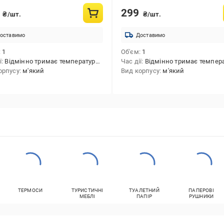
9
299
₴/шт.
₴/шт.
оставимо
Доставимо
1
Об'єм
1
ї
Відмінно тримає температуру до 4 годин (в залежності від зовнішньої температури).
Час дії
Відмінно тримає температуру до 4 годин (в залежності від зовнішньої те
орпусу
м'який
Вид корпусу
м'який
ТЕРМОСИ
ТУРИСТИЧНІ
ТУАЛЕТНИЙ
ПАПЕРОВІ
МЕБЛІ
ПАПІР
РУШНИКИ