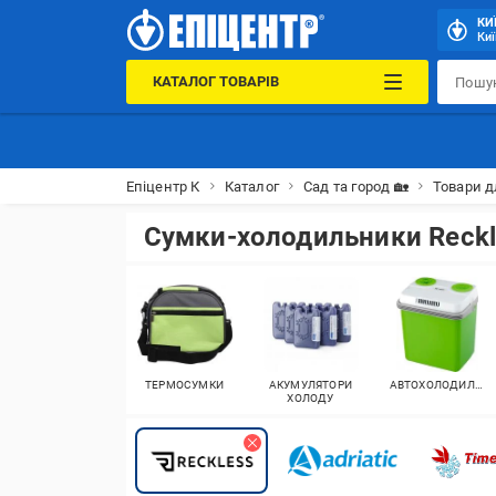
КИ
Киї
КАТАЛОГ ТОВАРІВ
Епіцентр К
Каталог
Сад та город 🏡
Товари д
Сумки-холодильники Reckl
ТЕРМОСУМКИ
АКУМУЛЯТОРИ
АВТОХОЛОДИЛЬНИКИ
ХОЛОДУ