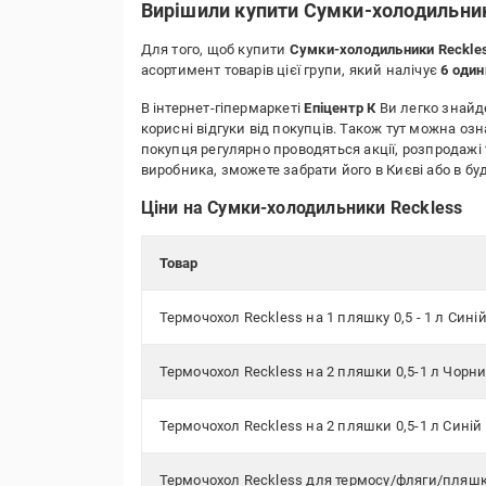
Вирішили купити Сумки-холодильник
Для того, щоб купити
Сумки-холодильники Reckle
асортимент товарів цієї групи, який налічує
6 оди
В інтернет-гіпермаркеті
Епіцентр К
Ви легко знайде
корисні відгуки від покупців. Також тут можна оз
покупця регулярно проводяться акції, розпродажі 
виробника, зможете забрати його в Києві або в 
Ціни на Сумки-холодильники Reckless
Товар
Термочохол Reckless на 1 пляшку 0,5 - 1 л Сині
Термочохол Reckless на 2 пляшки 0,5-1 л Чорн
Термочохол Reckless на 2 пляшки 0,5-1 л Синій
Термочохол Reckless для термосу/фляги/пляшки