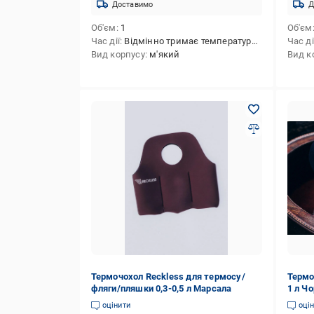
Доставимо
Д
Об'єм
1
Об'єм
Час дії
Відмінно тримає температуру до 4 годин (в залежності від зовнішньої температури).
Час ді
Вид корпусу
м'який
Вид к
Термочохол Reckless для термосу/
Термо
фляги/пляшки 0,3-0,5 л Марсала
1 л Ч
оцінити
оці