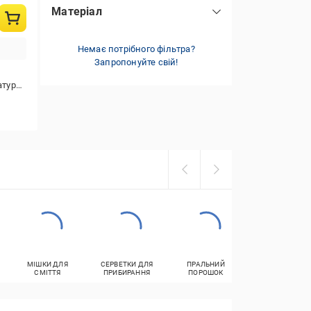
Матеріал
тканина
(6)
Немає потрібного фільтра?
Запропонуйте свій!
мператури).
МІШКИ ДЛЯ
СЕРВЕТКИ ДЛЯ
ПРАЛЬНИЙ
ВОЛОГІ
СМІТТЯ
ПРИБИРАННЯ
ПОРОШОК
СЕРВЕТКИ