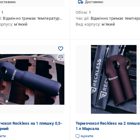
оставимо
Доставимо
1
Об'єм
1
ї
Відмінно тримає температуру до 4 годин (в залежності від зовнішньої температури).
Час дії
Відмінно тримає температуру до 4 годин (в залежності від зовнішньої те
орпусу
м'який
Вид корпусу
м'який
чохол Reckless на 1 пляшку 0,5-
Термочохол Reckless на 2 пляшки
орний
1 л Марсала
нити
оцінити