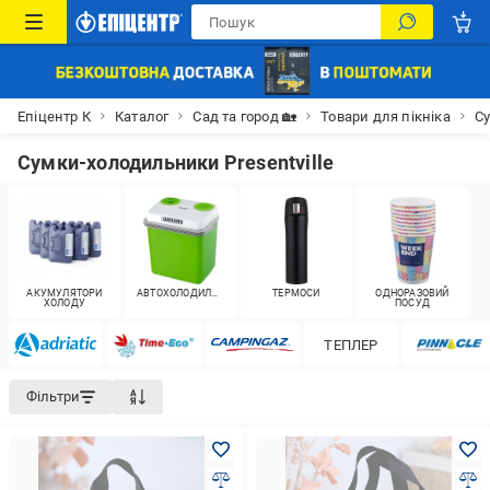
Епіцентр К
Каталог
Сад та город 🏡
Товари для пікніка
С
Сумки-холодильники Presentville
АКУМУЛЯТОРИ
АВТОХОЛОДИЛЬНИКИ
ТЕРМОСИ
ОДНОРАЗОВИЙ
ХОЛОДУ
ПОСУД
ТЕПЛЕР
Фільтри