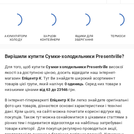
АКУМУЛЯТОРИ
ХАРЧОВІ
ЯЩИКИ ДЛЯ
ТЕРМОСИ
ХОЛОДУ
КОНТЕЙНЕРИ
ЗБЕРІГАННЯ
Вирішили купити Сумки-холодильники Presentville?
Для того, щоб купити
Сумки-холодильники Presentville
високої
якості за доступною ціною, досить відвідати наш інтернет-
магазин
Епіцентр К
. Тут Ви знайдете широкий асортимент
товарів цієї групи, який налічує
0 одиниць
. Серед них товари з
низькими цінами
від 63 до 23946
грн.
В інтернет-гіпермаркеті
Епіцентр К
Ви легко знайдете оригінальні
фото цих товарів, дізнаєтеся основні характеристики і технічні
дані. Крім цього, на сайті можна почитати корисні відгуки від
покупців. Також тут можна ознайомитися з цікавими статтями з
різних тем і подивитися відеоогляди на найбільш затребувані
товари категорії
. Для покупця регулярно проводяться акції,