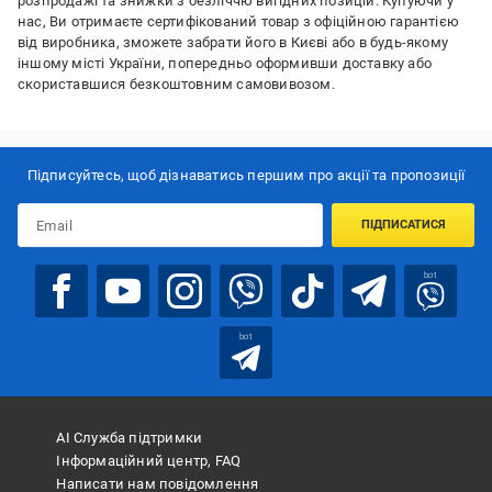
розпродажі та знижки з безліччю вигідних позицій. Купуючи у
нас, Ви отримаєте сертифікований товар з офіційною гарантією
від виробника, зможете забрати його в Києві або в будь-якому
іншому місті України, попередньо оформивши доставку або
скориставшися безкоштовним самовивозом.
Підписуйтесь, щоб дізнаватись першим про акції та пропозиції
ПІДПИСАТИСЯ
bot
bot
АІ Служба підтримки
Інформаційний центр, FAQ
Написати нам повідомлення