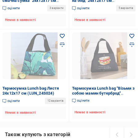
смачна сумка" 24х12х17 см
на обід" 24х12х17 см
(LUN_24S019)
(LUN_24S031)
оцінити
оцінити
3 варіанти
5 варіантів
Немає в наявності
Немає в наявності
Термосумка Lunch bag Листя
Термосумка Lunch bag "Візьми з
24х12х17 см (LUN_24S024)
собою мамин бутерброд"
24х12х17 см (LUN_24S029)
оцінити
оцінити
12 варіантів
Немає в наявності
Немає в наявності
Також купують з категорій