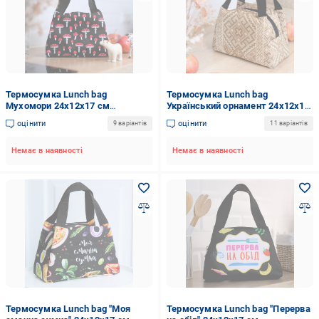
Термосумка Lunch bag
Термосумка Lunch bag
Мухомори 24х12х17 см
Український орнамент 24х12х17
(LUN_24S011)
см (LUN_24S009)
оцінити
оцінити
9 варіантів
11 варіантів
Немає в наявності
Немає в наявності
Термосумка Lunch bag "Моя
Термосумка Lunch bag "Перерва