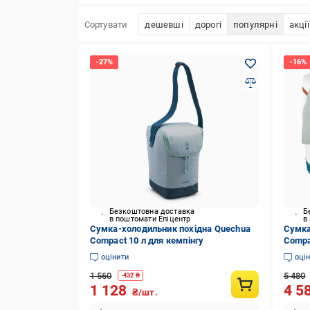
Сортувати
дешевші
дорогі
популярні
акції
Безкоштовна доставка
Б
в поштомати Епіцентр
в
Сумка-холодильник похідна Quechua
Сумка
Compact 10 л для кемпінгу
Compa
оцінити
оці
1 560
5 480
-
432
₴
1 128
4 5
₴/шт.