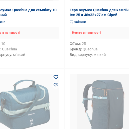
сумка Quechua для кемпінгу 10
Термосумка Quechua для кемпін
ений
Ice 25 л 48х32х27 см Сірий
нити
оцінити
 в наявності
Немає в наявності
10
Об'єм
25
д
Quechua
Бренд
Quechua
орпусу
м'який
Вид корпусу
м'який