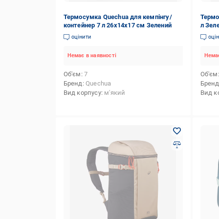
Термосумка Quechua для кемпінгу/
Термо
контейнер 7 л 26x14x17 см Зелений
л Зел
оцінити
оці
Немає в наявності
Немає
Об'єм
7
Об'єм
Бренд
Quechua
Брен
Вид корпусу
м'який
Вид к