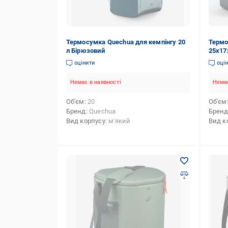
Термосумка Quechua для кемпінгу 20
Термо
л Бірюзовий
25х17
оцінити
оці
Немає в наявності
Немає
Об'єм
20
Об'єм
Бренд
Quechua
Брен
Вид корпусу
м'який
Вид к