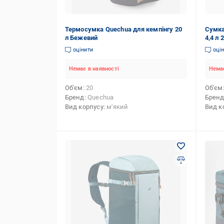
Термосумка Quechua для кемпінгу 20
Сумка
л Бежевий
4,4 л 
оцінити
оці
Немає в наявності
Немає
Об'єм
20
Об'єм
Бренд
Quechua
Брен
Вид корпусу
м'який
Вид к