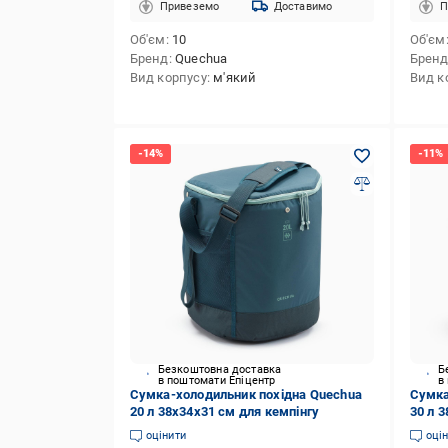
Привеземо
Доставимо
П
Об'єм
10
Об'єм
Бренд
Quechua
Брен
Вид корпусу
м'який
Вид к
Безкоштовна доставка
Б
в поштомати Епіцентр
в
Сумка-холодильник похідна Quechua
Сумка
20 л 38х34х31 см для кемпінгу
30 л 
оцінити
оці