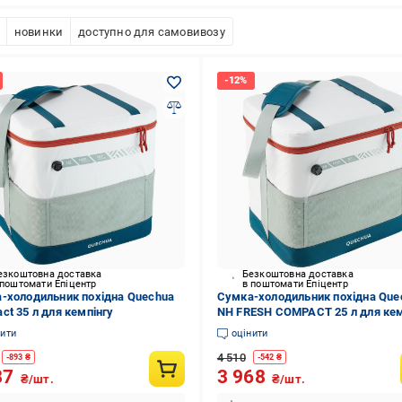
новинки
доступно для самовивозу
езкоштовна доставка
Безкоштовна доставка
 поштомати Епіцентр
в поштомати Епіцентр
-холодильник похідна Quechua
Сумка-холодильник похідна Que
ct 35 л для кемпінгу
NH FRESH COMPACT 25 л для кем
нити
оцінити
4 510
-
893
₴
-
542
₴
87
3 968
₴/шт.
₴/шт.