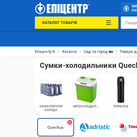
КИ
Киї
КАТАЛОГ ТОВАРІВ
Епіцентр К
Каталог
Сад та город 🏡
Товари д
Сумки-холодильники Quec
АКУМУЛЯТОРИ
АВТОХОЛОДИЛЬНИКИ
ТЕРМОСИ
ХОЛОДУ
Quechua