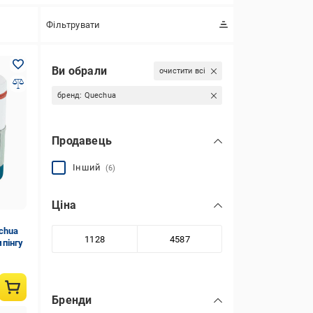
Фільтрувати
Ви обрали
очистити всі
бренд:
Quechua
Продавець
Інший
(6)
Ціна
chua
пінгу
Бренди