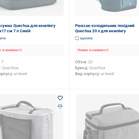
сумка Quechua для кемпінгу
Рюкзак-холодильник похідний
х17 см 7 л Синій
Quechua 20 л для кемпінгу
нити
оцінити
 в наявності
Немає в наявності
7
Об'єм
20
д
Quechua
Бренд
Quechua
орпусу
м'який
Вид корпусу
м'який