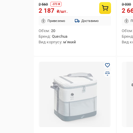
2 560
3 030
-
373
₴
2 187
2 6
₴/шт.
Привеземо
Доставимо
П
Об'єм
20
Об'єм
Бренд
Quechua
Брен
Вид корпусу
м'який
Вид к