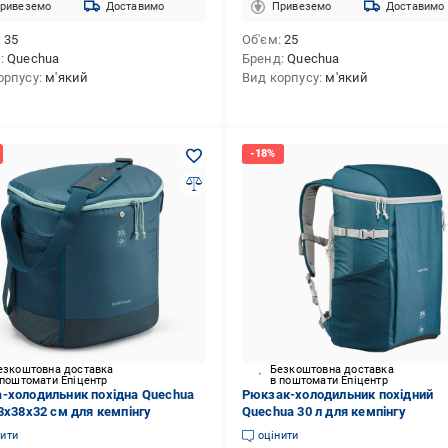
ривеземо
Доставимо
Привеземо
Доставимо
35
Об'єм
25
д
Quechua
Бренд
Quechua
орпусу
м'який
Вид корпусу
м'який
езкоштовна доставка
Безкоштовна доставка
 поштомати Епіцентр
в поштомати Епіцентр
-холодильник похідна Quechua
Рюкзак-холодильник похідний
38х38х32 см для кемпінгу
Quechua 30 л для кемпінгу
нити
оцінити