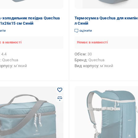
-холодильник похідна Quechua
Термосумка Quechua для кемпін
21х26х15 см Синій
л Синій
нити
оцінити
 в наявності
Немає в наявності
4.4
Об'єм
30
д
Quechua
Бренд
Quechua
орпусу
м'який
Вид корпусу
м'який