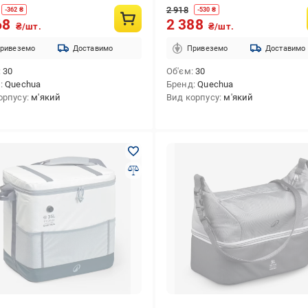
2 918
-
362
₴
-
530
₴
68
2 388
₴/шт.
₴/шт.
ривеземо
Доставимо
Привеземо
Доставимо
30
Об'єм
30
д
Quechua
Бренд
Quechua
орпусу
м'який
Вид корпусу
м'який