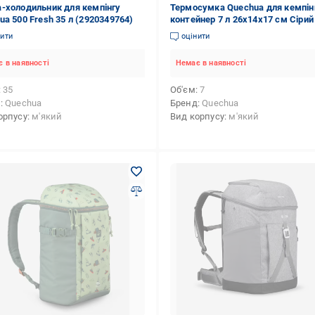
-холодильник для кемпінгу
Термосумка Quechua для кемпін
ua 500 Fresh 35 л (2920349764)
контейнер 7 л 26x14x17 см Сірий
нити
оцінити
 в наявності
Немає в наявності
35
Об'єм
7
д
Quechua
Бренд
Quechua
орпусу
м'який
Вид корпусу
м'який