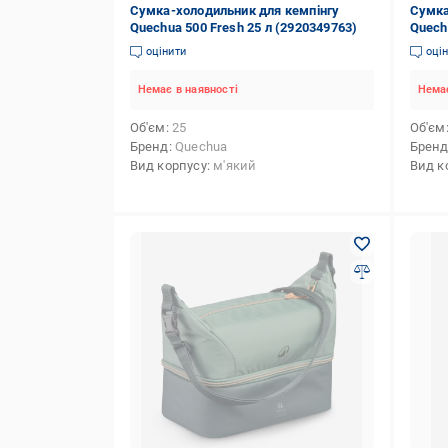
Сумка-холодильник для кемпінгу
Сумка
Quechua 500 Fresh 25 л (2920349763)
Quech
оцінити
оці
Немає в наявності
Немає
Об'єм
25
Об'єм
Бренд
Quechua
Брен
Вид корпусу
м'який
Вид к