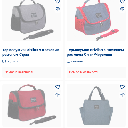
Термосумка Brivilas з плечовим
Термосумка Brivilas з плечовим
ременем Сірий
ременем Синій/Червоний
оцінити
оцінити
Немає в наявності
Немає в наявності