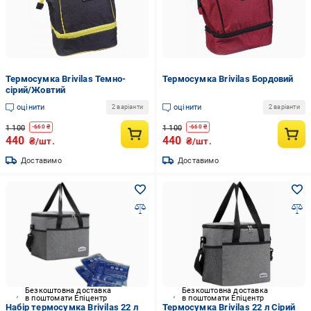
Термосумка Brivilas Темно-
Термосумка Brivilas Бордовий
сірий/Жовтий
оцінити
оцінити
2 варіанти
2 варіанти
1 100
1 100
-
660
₴
-
660
₴
440
440
₴/шт.
₴/шт.
Доставимо
Доставимо
Безкоштовна доставка
Безкоштовна доставка
в поштомати Епіцентр
в поштомати Епіцентр
Набір термосумка Brivilas 22 л
Термосумка Brivilas 22 л Сірий