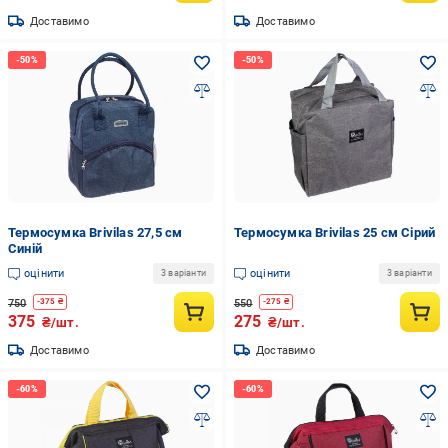
Доставимо
Доставимо
Термосумка Brivilas 27,5 см
Термосумка Brivilas 25 см Сірий
Синій
оцінити
оцінити
3 варіанти
3 варіанти
750
550
-
375
₴
-
275
₴
375
275
₴/шт.
₴/шт.
Доставимо
Доставимо