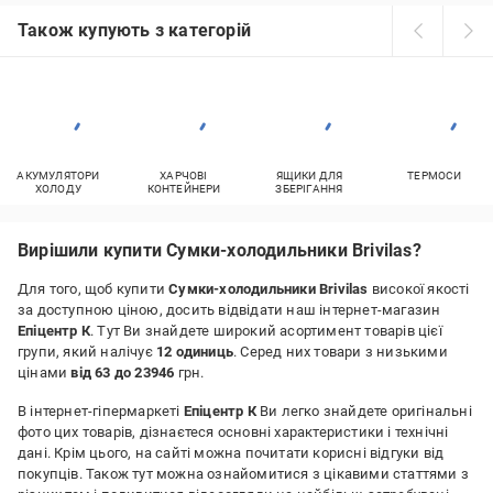
Також купують з категорій
АКУМУЛЯТОРИ
ХАРЧОВІ
ЯЩИКИ ДЛЯ
ТЕРМОСИ
ХОЛОДУ
КОНТЕЙНЕРИ
ЗБЕРІГАННЯ
Вирішили купити Сумки-холодильники Brivilas?
Для того, щоб купити
Сумки-холодильники Brivilas
високої якості
за доступною ціною, досить відвідати наш інтернет-магазин
Епіцентр К
. Тут Ви знайдете широкий асортимент товарів цієї
групи, який налічує
12 одиниць
. Серед них товари з низькими
цінами
від 63 до 23946
грн.
В інтернет-гіпермаркеті
Епіцентр К
Ви легко знайдете оригінальні
фото цих товарів, дізнаєтеся основні характеристики і технічні
дані. Крім цього, на сайті можна почитати корисні відгуки від
покупців. Також тут можна ознайомитися з цікавими статтями з