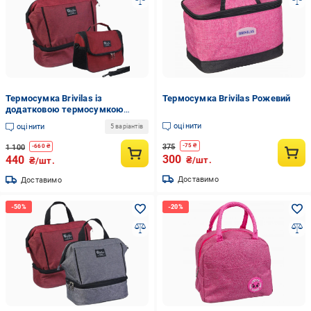
Термосумка Brivilas із
Термосумка Brivilas Рожевий
додатковою термосумкою
Бордовий з чорним
оцінити
оцінити
5 варіантів
375
-
75
₴
1 100
-
660
₴
300
440
₴/шт.
₴/шт.
Доставимо
Доставимо