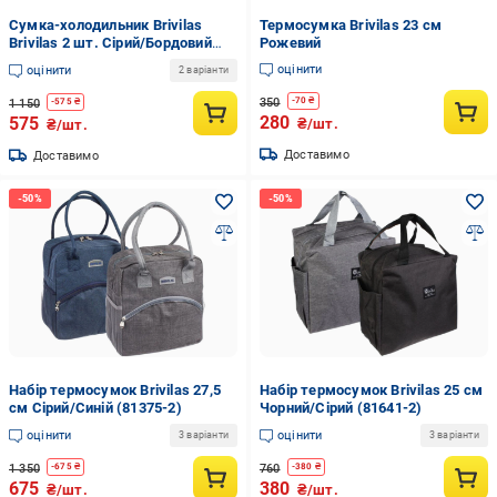
Сумка-холодильник Brivilas
Термосумка Brivilas 23 см
Brivilas 2 шт. Сірий/Бордовий
Рожевий
(81149)
оцінити
оцінити
2 варіанти
350
-
70
₴
1 150
-
575
₴
280
575
₴/шт.
₴/шт.
Доставимо
Доставимо
Набір термосумок Brivilas 27,5
Набір термосумок Brivilas 25 см
см Сірий/Синій (81375-2)
Чорний/Сірий (81641-2)
оцінити
оцінити
3 варіанти
3 варіанти
1 350
760
-
675
₴
-
380
₴
675
380
₴/шт.
₴/шт.