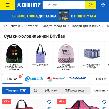
Епіцентр К
Каталог
Сад та город 🏡
Товари для пікніка
С
Сумки-холодильники Brivilas
СУМКИ-
ТЕРМОСУМКИ
СУМКИ-
АКУМУЛЯТОРИ
ХОЛОДИЛЬНИКИ
ХОЛОДИЛЬНИКИ
ХОЛОДУ
МАЛЕНЬКІ
ВЕЛИКІ
Brivilas
ТЕПЛЕР
Фільтри (1)
Ціна
Продавець
очистити 