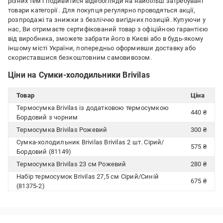
різних тем і подивитися відеоогляди на найбільш затребувані
товари категорії
. Для покупця регулярно проводяться акції,
розпродажі та знижки з безліччю вигідних позицій. Купуючи у
нас, Ви отримаєте сертифікований товар з офіційною гарантією
від виробника, зможете забрати його в Києві або в будь-якому
іншому місті України, попередньо оформивши доставку або
скориставшися безкоштовним самовивозом.
Ціни на Сумки-холодильники Brivilas
Товар
Ціна
Термосумка Brivilas із додатковою термосумкою
440 ₴
Бордовий з чорним
Термосумка Brivilas Рожевий
300 ₴
Сумка-холодильник Brivilas Brivilas 2 шт. Сірий/
575 ₴
Бордовий (81149)
Термосумка Brivilas 23 см Рожевий
280 ₴
Набір термосумок Brivilas 27,5 см Сірий/Синій
675 ₴
(81375-2)