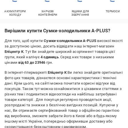
АКУМУЛЯТОРИ
ХАРЧОВІ
ЯЩИКИ ДЛЯ
ТЕРМОСИ
ХОЛОДУ
КОНТЕЙНЕРИ
ЗБЕРІГАННЯ
Вирішили купити Сумки-холодильники A-PLUS?
Для того, щоб купити
Сумки-холодильники A-PLUS
високої якості
за доступною ціною, досить відвідати наш інтернет-магазин
Епіцентр К
. Тут Ви знайдете широкий асортимент товарів цієї
групи, який налічує
4 одиниць
. Серед них товари з низькими
цінами
від 63 до 23946
грн.
В інтернет-гіпермаркеті
Епіцентр К
Ви легко знайдете оригінальні
фото цих товарів, дізнаєтеся основні характеристики і технічні
дані. Крім цього, на сайті можна почитати корисні відгуки від
покупців. Також тут можна ознайомитися з цікавими статтями з
різних тем і подивитися відеоогляди на найбільш затребувані
товари категорії
. Для покупця регулярно проводяться акції,
розпродажі та знижки з безліччю вигідних позицій. Купуючи у
нас, Ви отримаєте сертифікований товар з офіційною гарантією
від виробника, зможете забрати його в Києві або в будь-якому
іншому місті України, попередньо оформивши доставку або
скориставшися безкоштовним самовивозом.