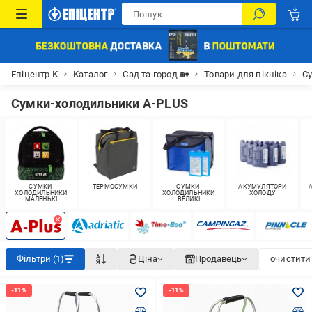
Епіцентр К
Каталог
Сад та город 🏡
Товари для пікніка
С
Сумки-холодильники A-PLUS
СУМКИ-
ТЕРМОСУМКИ
СУМКИ-
АКУМУЛЯТОРИ
ХОЛОДИЛЬНИКИ
ХОЛОДИЛЬНИКИ
ХОЛОДУ
МАЛЕНЬКІ
ВЕЛИКІ
Фільтри (1)
Ціна
Продавець
очистити 