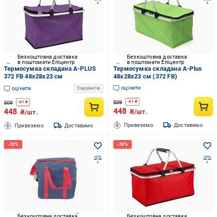
Безкоштовна доставка
Безкоштовна доставка
в поштомати Епіцентр
в поштомати Епіцентр
Термосумка складана A-PLUS
Термосумка складана A-Plus
372 FB 48х28x23 см
48х28х23 см (372 FB)
оцінити
оцінити
5 варіантів
509
-
61
₴
509
-
61
₴
448
448
₴/шт.
₴/шт.
Привеземо
Доставимо
Привеземо
Доставимо
Безкоштовна доставка
Безкоштовна доставка