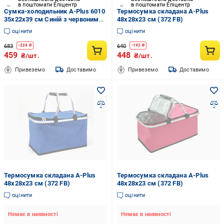
в поштомати Епіцентр
в поштомати Епіцентр
Сумка-холодильник A-Plus 6010
Термосумка складана A-Plus
35х22х39 см Синій з червоним
48х28х23 см (372 FB)
(1808755748)
оцінити
оцінити
683
640
-
224
₴
-
192
₴
459
448
₴/шт.
₴/шт.
Привеземо
Доставимо
Привеземо
Доставимо
Термосумка складана A-Plus
Термосумка складана A-Plus
48х28х23 см (372 FB)
48х28х23 см (372 FB)
оцінити
оцінити
Немає в наявності
Немає в наявності