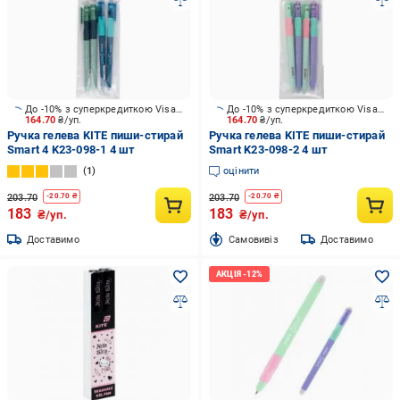
До -10% з суперкредиткою Visa Вигода
До -10% з суперкредиткою Visa Вигода
164.70
₴/уп.
164.70
₴/уп.
Ручка гелева KITE пиши-стирай
Ручка гелева KITE пиши-стирай
Smart 4 K23-098-1 4 шт
Smart K23-098-2 4 шт
1
оцінити
203.70
203.70
-
20.70
₴
-
20.70
₴
183
183
₴/уп.
₴/уп.
Доставимо
Cамовивіз
Доставимо