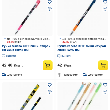
До -10% з суперкредиткою Visa Вигода
До -10% з суперкредиткою Visa Вигода
38.16
₴/шт.
37.80
₴/шт.
Ручка гелева KITE пиши-стирай
Ручка гелева KITE пиши-стирай
HK синя HK23-068
синя HW25-068
оцінити
оцінити
42.40
42
₴/шт.
₴/шт.
Доставимо
Привеземо
Доставимо