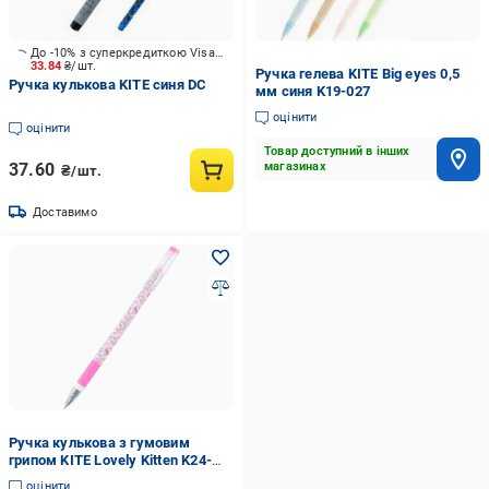
До -10% з суперкредиткою Visa Вигода
33.84
₴/шт.
Ручка гелева KITE Big eyes 0,5
Ручка кулькова KITE синя DC
мм синя K19-027
оцінити
оцінити
Товар доступний в інших
37.60
магазинах
₴/шт.
Доставимо
Ручка кулькова з гумовим
грипом KITE Lovely Kitten K24-
032-02 Синій (0301802)
оцінити