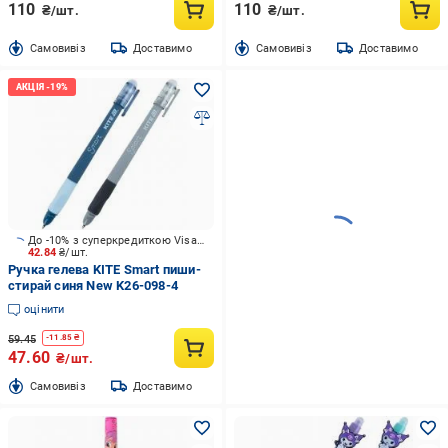
110
110
₴/шт.
₴/шт.
Cамовивіз
Доставимо
Cамовивіз
Доставимо
До -10% з суперкредиткою Visa Вигода
42.84
₴/шт.
Ручка гелева KITE Smart пиши-
стирай синя New K26-098-4
оцінити
59.45
-
11.85
₴
47.60
₴/шт.
Cамовивіз
Доставимо