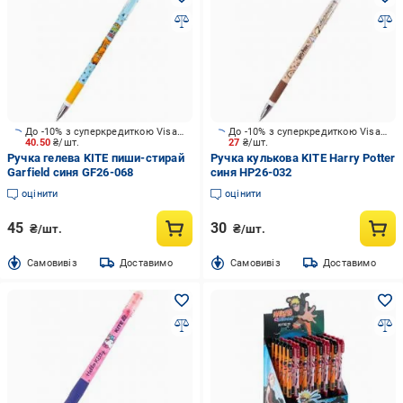
До -10% з суперкредиткою Visa Вигода
До -10% з суперкредиткою Visa Вигода
40.50
₴/шт.
27
₴/шт.
Ручка гелева KITE пиши-стирай
Ручка кулькова KITE Harry Potter
Garfield синя GF26-068
синя HP26-032
оцінити
оцінити
45
30
₴/шт.
₴/шт.
Cамовивіз
Доставимо
Cамовивіз
Доставимо