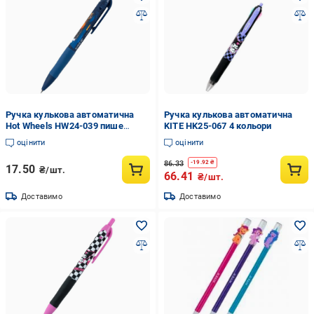
Ручка кулькова автоматична
Ручка кулькова автоматична
Hot Wheels HW24-039 пише
KITE HK25-067 4 кольори
синім 0,5 мм із гумовим грипом
оцінити
оцінити
(17727499)
86.33
-
19.92
₴
17.50
₴/шт.
66.41
₴/шт.
Доставимо
Доставимо