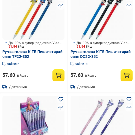
До -10% з суперкредиткою Visa Вигода
До -10% з суперкредиткою Visa Вигода
51.84
₴/шт.
51.84
₴/шт.
Ручка гелева KITE Пиши-стирай
Ручка гелева KITE Пиши-стирай
синя TF22-352
синя DC22-352
оцінити
оцінити
57.60
57.60
₴/шт.
₴/шт.
Доставимо
Доставимо