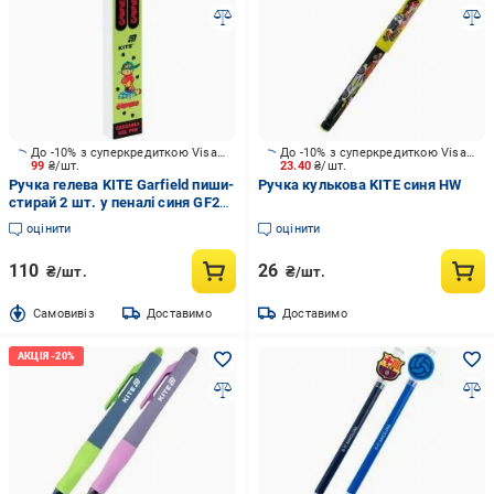
До -10% з суперкредиткою Visa Вигода
До -10% з суперкредиткою Visa Вигода
99
₴/шт.
23.40
₴/шт.
Ручка гелева KITE Garfield пиши-
Ручка кулькова KITE синя HW
стирай 2 шт. у пеналі синя GF26-
069
оцінити
оцінити
110
26
₴/шт.
₴/шт.
Cамовивіз
Доставимо
Доставимо