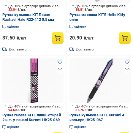
До -10% з суперкредиткою Visa Вигода
До -10% з суперкредиткою Visa Вигода
33.84
₴/шт.
18.81
₴/шт.
Ручка кулькова KITE синя
Ручка масляна KITE Hello Kitty
Rachael Hale R22-412 0,5 мм
синя
оцінити
оцінити
37.60
20.90
₴/шт.
₴/шт.
Доставимо
Доставимо
До -10% з суперкредиткою Visa Вигода
До -10% з суперкредиткою Visa Вигода
93.60
₴/шт.
51.75
₴/шт.
Ручка гелева KITE пиши-стирай
Ручка кулькова KITE Kuromi 4
2 шт. у пеналі Kuromi HK25-069
кольори HK25-067
оцінити
оцінити