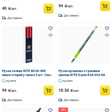
94
₴/шт.
40
₴/шт.
Доставимо
Доставимо
Ручка гелева KITE ВС26-069
Ручка кулькова з гумовим
пиши-стирай у пенал 2 шт. Синій
грипом KITE Game K24-032-04
(0398992)
синє чорнило (0301803)
оцінити
оцінити
94
18.50
₴/шт.
₴/шт.
Доставимо
Доставимо