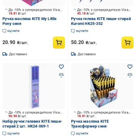
До -10% з суперкредиткою Visa Вигода
До -10% з суперкредиткою Visa Вигода
18.81
₴/шт.
45.18
₴/шт.
Ручка масляна KITE My Little
Ручка гелева KITE пиши-стирай
Pony синя
Kuromi HK25-352
оцінити
оцінити
20.90
50.20
₴/шт.
₴/шт.
Доставимо
Доставимо
До -10% з суперкредиткою Visa Вигода
До -10% з суперкредиткою Visa Вигода
90.90
₴/шт.
18.81
₴/шт.
Набір ручок гелевих KITE пиши-
Ручка масляна KITE
стирай 2 шт. HK24-069-1
Трансформер синя
оцінити
оцінити