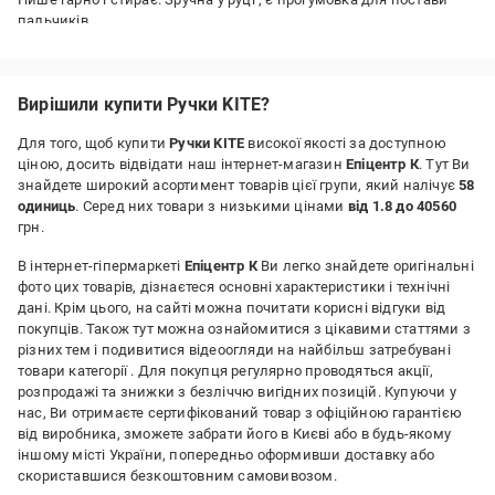
пальчиків.
Недоліки:
Пописала дитина з 10. 02. По 26.02 і почала шкрябати ручка , а не
писати. .
Вирішили купити Ручки KITE?
Для того, щоб купити
Ручки KITE
високої якості за доступною
ціною, досить відвідати наш інтернет-магазин
Епіцентр К
. Тут Ви
знайдете широкий асортимент товарів цієї групи, який налічує
58
одиниць
. Серед них товари з низькими цінами
від 1.8 до 40560
грн.
В інтернет-гіпермаркеті
Епіцентр К
Ви легко знайдете оригінальні
фото цих товарів, дізнаєтеся основні характеристики і технічні
дані. Крім цього, на сайті можна почитати корисні відгуки від
покупців. Також тут можна ознайомитися з цікавими статтями з
різних тем і подивитися відеоогляди на найбільш затребувані
товари категорії
. Для покупця регулярно проводяться акції,
розпродажі та знижки з безліччю вигідних позицій. Купуючи у
нас, Ви отримаєте сертифікований товар з офіційною гарантією
від виробника, зможете забрати його в Києві або в будь-якому
іншому місті України, попередньо оформивши доставку або
скориставшися безкоштовним самовивозом.