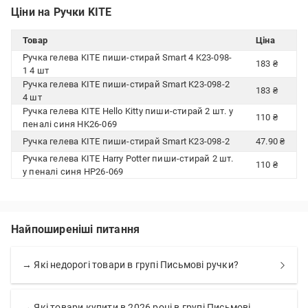
Ціни на Ручки KITE
Товар
Ціна
Ручка гелева KITE пиши-стирай Smart 4 K23-098-
183 ₴
1 4 шт
Ручка гелева KITE пиши-стирай Smart K23-098-2
183 ₴
4 шт
Ручка гелева KITE Hello Kitty пиши-стирай 2 шт. у
110 ₴
пеналі синя HK26-069
Ручка гелева KITE пиши-стирай Smart K23-098-2
47.90 ₴
Ручка гелева KITE Harry Potter пиши-стирай 2 шт.
110 ₴
у пеналі синя HP26-069
Найпоширеніші питання
→ Які недорогі товари в групі Письмові ручки?
→ Які товари купити в 2026 році в групі Письмові