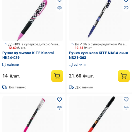
До -10% з суперкредиткою Visa Вигода
До -10% з суперкредиткою Visa Вигода
12.60
₴/шт.
19.44
₴/шт.
Ручка кулькова KITE Kuromi
Ручка кулькова KITE NASA синя
HK24-039
NS21-363
оцінити
оцінити
14
21.60
₴/шт.
₴/шт.
Доставимо
Доставимо