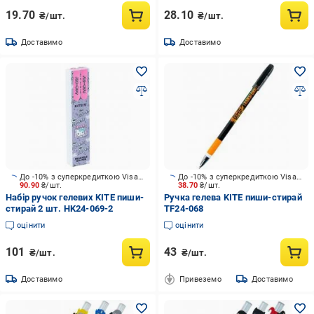
19.70
28.10
₴/шт.
₴/шт.
Доставимо
Доставимо
До -10% з суперкредиткою Visa Вигода
До -10% з суперкредиткою Visa Вигода
90.90
₴/шт.
38.70
₴/шт.
Набір ручок гелевих KITE пиши-
Ручка гелева KITE пиши-стирай
стирай 2 шт. HK24-069-2
TF24-068
оцінити
оцінити
101
43
₴/шт.
₴/шт.
Доставимо
Привеземо
Доставимо