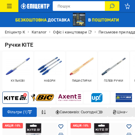
Епіцентр К
Каталог
Офіс і канцтовари 📑
Письмове прилад
Ручки KITE
КУЛЬКОВІ
НАБОРИ
ПИШИ-СТИРАЙ
ГЕЛЕВІ РУЧКИ
Фільтри (1)
Самовивіз:
Сьогодні
Ціна