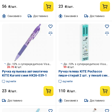
56
23
₴/шт.
₴/шт.
Cамовивіз
Доставимо
Cамовивіз
Доставимо
До -10% з суперкредиткою Visa Вигода
До -10% з суперкредиткою Visa Вигода
20.70
₴/шт.
99
₴/шт.
Ручка кулькова автоматична
Ручка гелева KITE Pochacco
KITE Kuromi синя HK26-039-1
пиши-стирай 2 шт. у пеналі синя
PC26-069
оцінити
оцінити
23
110
₴/шт.
₴/шт.
Доставимо
Cамовивіз
Доставимо