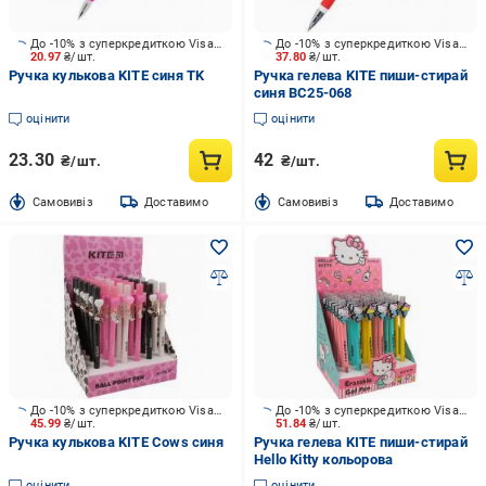
До -10% з суперкредиткою Visa Вигода
До -10% з суперкредиткою Visa Вигода
20.97
₴/шт.
37.80
₴/шт.
Ручка кулькова KITE синя TK
Ручка гелева KITE пиши-стирай
синя BC25-068
оцінити
оцінити
23.30
42
₴/шт.
₴/шт.
Cамовивіз
Доставимо
Cамовивіз
Доставимо
До -10% з суперкредиткою Visa Вигода
До -10% з суперкредиткою Visa Вигода
45.99
₴/шт.
51.84
₴/шт.
Ручка кулькова KITE Cows синя
Ручка гелева KITE пиши-стирай
Hello Kitty кольорова
оцінити
оцінити