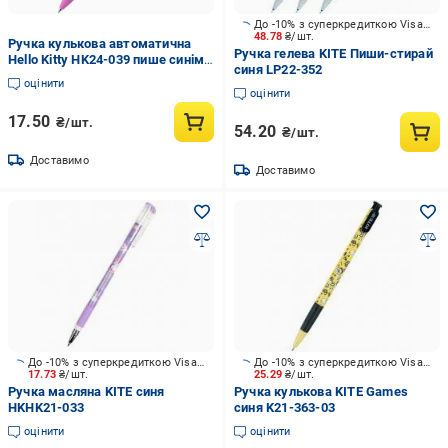
До -10% з суперкредиткою Visa Вигода
48.78
₴/шт.
Ручка кулькова автоматична
Ручка гелева KITE Пиши-стирай
Hello Kitty HK24-039 пише синім
синя LP22-352
0,5 мм із гумовим грипом
оцінити
(17727498)
оцінити
17.50
₴/шт.
54.20
₴/шт.
Доставимо
Доставимо
До -10% з суперкредиткою Visa Вигода
До -10% з суперкредиткою Visa Вигода
17.73
₴/шт.
25.29
₴/шт.
Ручка масляна KITE синя
Ручка кулькова KITE Games
HKHK21-033
синя K21-363-03
оцінити
оцінити