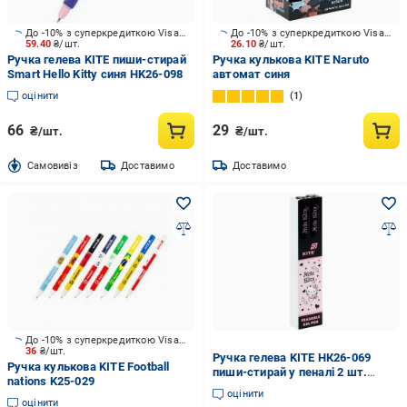
До -10% з суперкредиткою Visa Вигода
До -10% з суперкредиткою Visa Вигода
59.40
₴/шт.
26.10
₴/шт.
Ручка гелева KITE пиши-стирай
Ручка кулькова KITE Naruto
Smart Hello Kitty синя HK26-098
автомат синя
оцінити
1
66
29
₴/шт.
₴/шт.
Cамовивіз
Доставимо
Доставимо
До -10% з суперкредиткою Visa Вигода
36
₴/шт.
Ручка гелева KITE НК26-069
Ручка кулькова KITE Football
пиши-стирай у пеналі 2 шт.
nations K25-029
Синій (0398991)
оцінити
оцінити