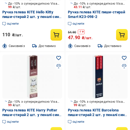
До -10% з суперкредиткою Visa Вигода
До -10% з суперкредиткою Visa Вигода
99
₴/шт.
43.11
₴/шт.
Ручка гелева KITE Hello Kitty
Ручка гелева KITE пиши-стирай
пиши-стирай 2 шт. у пеналі синя
Smart K23-098-2
HK26-069
оцінити
оцінити
54.90
-
7
₴
110
₴/шт.
47.90
₴/шт.
Cамовивіз
Доставимо
Cамовивіз
Доставимо
До -10% з суперкредиткою Visa Вигода
До -10% з суперкредиткою Visa Вигода
99
₴/шт.
99
₴/шт.
Ручка гелева KITE Harry Potter
Ручка гелева KITE Barcelona
пиши-стирай 2 шт. у пеналі синя
пиши-стирай 2 шт. у пеналі синя
HP26-069
BC26-069
оцінити
оцінити