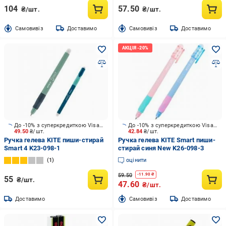
104
57.50
₴/шт.
₴/шт.
Cамовивіз
Доставимо
Cамовивіз
Доставимо
До -10% з суперкредиткою Visa Вигода
До -10% з суперкредиткою Visa Вигода
49.50
₴/шт.
42.84
₴/шт.
Ручка гелева KITE пиши-стирай
Ручка гелева KITE Smart пиши-
Smart 4 K23-098-1
стирай синя New K26-098-3
1
оцінити
59.50
-
11.90
₴
55
₴/шт.
47.60
₴/шт.
Доставимо
Cамовивіз
Доставимо