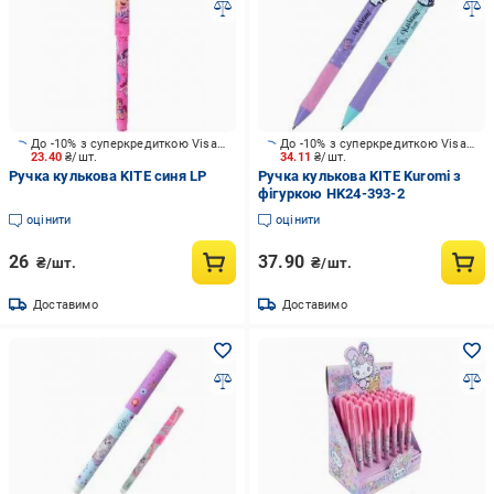
До -10% з суперкредиткою Visa Вигода
До -10% з суперкредиткою Visa Вигода
23.40
₴/шт.
34.11
₴/шт.
Ручка кулькова KITE синя LP
Ручка кулькова KITE Kuromi з
фігуркою HK24-393-2
оцінити
оцінити
26
37.90
₴/шт.
₴/шт.
Доставимо
Доставимо