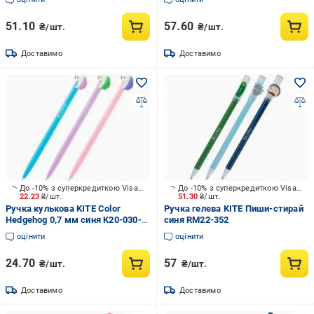
51.10
57.60
₴/шт.
₴/шт.
Доставимо
Доставимо
До -10% з суперкредиткою Visa Вигода
До -10% з суперкредиткою Visa Вигода
22.23
₴/шт.
51.30
₴/шт.
Ручка кулькова KITE Color
Ручка гелева KITE Пиши-стирай
Hedgehog 0,7 мм синя K20-030-
синя RM22-352
03
оцінити
оцінити
24.70
57
₴/шт.
₴/шт.
Доставимо
Доставимо