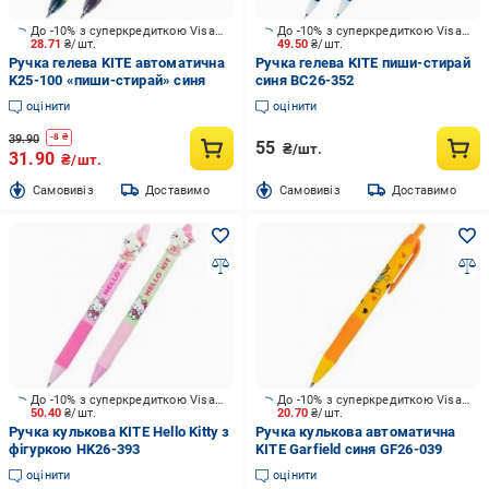
До -10% з суперкредиткою Visa Вигода
До -10% з суперкредиткою Visa Вигода
28.71
₴/шт.
49.50
₴/шт.
Ручка гелева KITE автоматична
Ручка гелева KITE пиши-стирай
K25-100 «пиши-стирай» синя
синя BC26-352
оцінити
оцінити
39.90
-
8
₴
55
₴/шт.
31.90
₴/шт.
Cамовивіз
Доставимо
Cамовивіз
Доставимо
До -10% з суперкредиткою Visa Вигода
До -10% з суперкредиткою Visa Вигода
50.40
₴/шт.
20.70
₴/шт.
Ручка кулькова KITE Hello Kitty з
Ручка кулькова автоматична
фігуркою HK26-393
KITE Garfield синя GF26-039
оцінити
оцінити