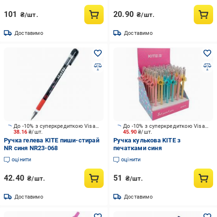
101
20.90
₴/шт.
₴/шт.
Доставимо
Доставимо
До -10% з суперкредиткою Visa Вигода
До -10% з суперкредиткою Visa Вигода
38.16
₴/шт.
45.90
₴/шт.
Ручка гелева KITE пиши-стирай
Ручка кулькова KITE з
NR синя NR23-068
печатками синя
оцінити
оцінити
42.40
51
₴/шт.
₴/шт.
Доставимо
Доставимо