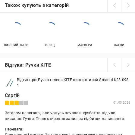
Також купують з категорій
ОФІСНИЙ ПАПІР
ОЛІВЦІ
МАРКЕРИ
ПАПКИ
Відгуки: Ручки KITE
Відгук про: Ручка гелева KITE пиши-стирай Smart 4 K23-098-
1
Сергій
01.03.2026
Загалом непогано , але чомусь почала шкряботіти під час
писання. Гучно. Після стирання залишає відбитки написаного.
Переваги:
Пише гарно і стирає. Зручна у руці , є прогумовка для постави