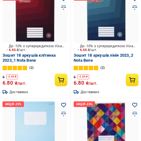
До -10% з суперкредиткою Visa Вигода
До -10% з суперкредиткою Visa Вигода
6.46
₴/шт.
6.46
₴/шт.
Зошит 18 аркушів клітинка
Зошит 18 аркушів лінія 2023_2
2023_1 Nota Bene
Nota Bene
2
2
9
9
-
2.20
₴
-
2.20
₴
6.80
6.80
₴/шт.
₴/шт.
Доставимо
Доставимо