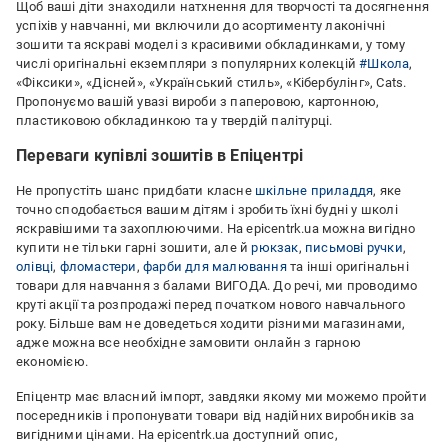
Щоб ваші діти знаходили натхнення для творчості та досягнення
успіхів у навчанні, ми включили до асортименту лаконічні
зошити та яскраві моделі з красивими обкладинками, у тому
числі оригінальні екземпляри з популярних колекцій
#Школа
,
«Фіксики», «Дісней», «Український стиль», «Кібербулінг», Cats.
Пропонуємо вашій увазі вироби з паперовою, картонною,
пластиковою обкладинкою та у твердій палітурці.
Переваги купівлі зошитів в Епіцентрі
Не пропустіть шанс придбати класне
шкільне приладдя
, яке
точно сподобається вашим дітям і зробить їхні будні у школі
яскравішими та захоплюючими. На epicentrk.ua можна вигідно
купити не тільки гарні зошити, але й
рюкзак
,
письмові ручки
,
олівці
,
фломастери
,
фарби для малювання
та інші оригінальні
товари для навчання з балами ВИГОДА. До речі, ми проводимо
круті акції та розпродажі перед початком нового навчального
року. Більше вам не доведеться ходити різними магазинами,
адже можна все необхідне замовити онлайн з гарною
економією.
Епіцентр має власний імпорт, завдяки якому ми можемо пройти
посередників і пропонувати товари від надійних виробників за
вигідними цінами. На epicentrk.ua доступний опис,