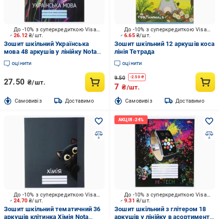
До -10% з суперкредиткою Visa Вигода
До -10% з суперкредиткою Visa Вигода
26.12
₴/шт.
6.65
₴/шт.
Зошит шкільний Українська
Зошит шкільний 12 аркушів коса
мова 48 аркушів у лінійку Nota
лінія Тетрада
Bene
оцінити
оцінити
9.50
-
2.50
₴
27.50
₴/шт.
7
₴/шт.
Cамовивіз
Доставимо
Cамовивіз
Доставимо
До -10% з суперкредиткою Visa Вигода
До -10% з суперкредиткою Visa Вигода
24.70
₴/шт.
9.31
₴/шт.
Зошит шкільний тематичний 36
Зошит шкільний з глітером 18
аркушів клітинка Хімія Nota
аркушів у лінійку в асортименті