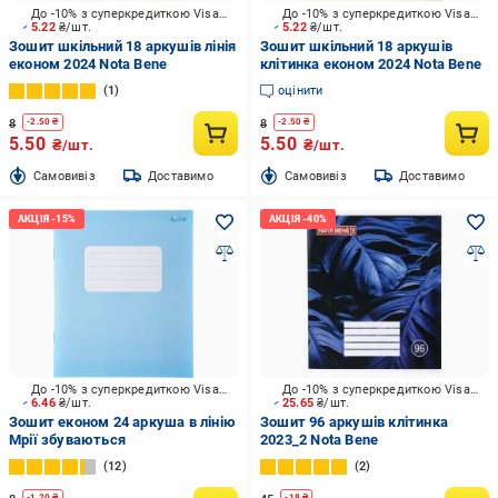
До -10% з суперкредиткою Visa Вигода
До -10% з суперкредиткою Visa Вигода
5.22
₴/шт.
5.22
₴/шт.
Зошит шкільний 18 аркушів лінія
Зошит шкільний 18 аркушів
економ 2024 Nota Bene
клітинка економ 2024 Nota Bene
1
оцінити
8
8
-
2.50
₴
-
2.50
₴
5.50
5.50
₴/шт.
₴/шт.
Cамовивіз
Доставимо
Cамовивіз
Доставимо
До -10% з суперкредиткою Visa Вигода
До -10% з суперкредиткою Visa Вигода
6.46
₴/шт.
25.65
₴/шт.
Зошит економ 24 аркуша в лінію
Зошит 96 аркушів клітинка
Мрії збуваються
2023_2 Nota Bene
12
2
-
1.20
₴
-
18
₴