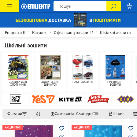
Епіцентр К
Каталог
Офіс і канцтовари 📑
Шкільні зошити
Шкільні зошити
ЗОШИТИ ДЛЯ
ЗОШИТИ ДЛЯ
НАБІР ЗОШИТІВ
ПРЕДМЕТНІ
ХЛОПЧИКІВ
ДІВЧАТОК
ЗОШИТИ
Фільтри
Самовивіз:
Сьогодні
Ціна