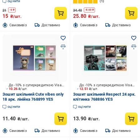
оцінити
1
21
34.40
-
6
₴
-
8.60
₴
15
25.80
₴/шт.
₴/шт.
Cамовивіз
Доставимо
Cамовивіз
Доставимо
До -10% з суперкредиткою Visa Вигода
До -10% з суперкредиткою Visa Вигода
10.26
₴/шт.
12.51
₴/шт.
Зошит шкільний Cute vibes only
Зошит шкільний Respect 24 арк.
18 арк. лінійка 768899 YES
клітинка 768886 YES
оцінити
оцінити
11.40
13.90
₴/шт.
₴/шт.
Cамовивіз
Доставимо
Cамовивіз
Доставимо