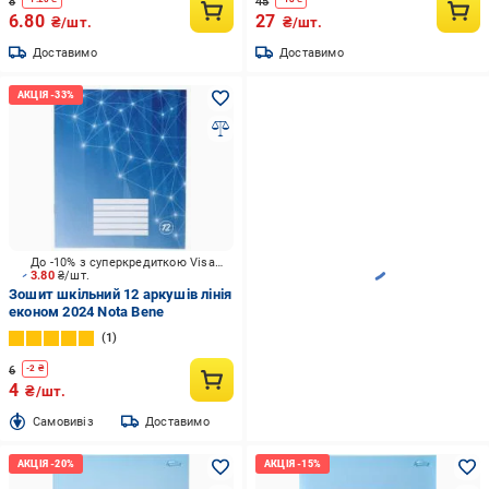
8
45
6.80
27
₴/шт.
₴/шт.
Доставимо
Доставимо
До -10% з суперкредиткою Visa Вигода
3.80
₴/шт.
Зошит шкільний 12 аркушів лінія
економ 2024 Nota Bene
1
6
-
2
₴
4
₴/шт.
Cамовивіз
Доставимо