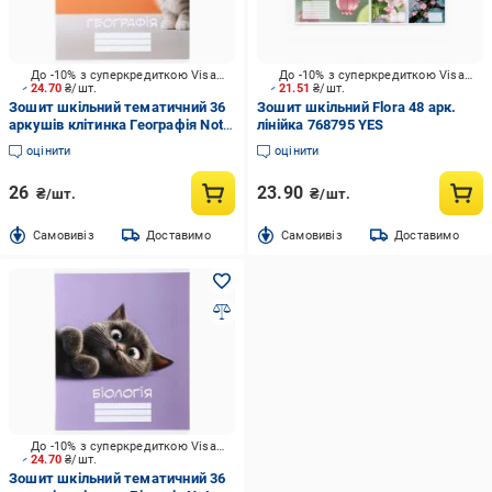
До -10% з суперкредиткою Visa Вигода
До -10% з суперкредиткою Visa Вигода
24.70
₴/шт.
21.51
₴/шт.
Зошит шкільний тематичний 36
Зошит шкільний Flora 48 арк.
аркушів клітинка Географія Nota
лінійка 768795 YES
Bene
оцінити
оцінити
26
23.90
₴/шт.
₴/шт.
Cамовивіз
Доставимо
Cамовивіз
Доставимо
До -10% з суперкредиткою Visa Вигода
24.70
₴/шт.
Зошит шкільний тематичний 36