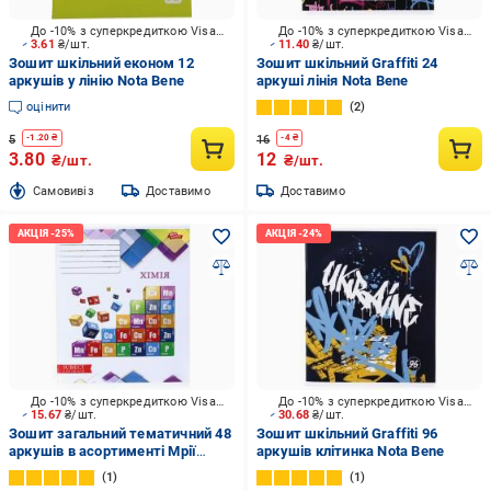
До -10% з суперкредиткою Visa Вигода
До -10% з суперкредиткою Visa Вигода
3.61
₴/шт.
11.40
₴/шт.
Зошит шкільний економ 12
Зошит шкільний Graffiti 24
аркушів у лінію Nota Bene
аркуші лінія Nota Bene
оцінити
2
5
16
-
1.20
₴
-
4
₴
3.80
12
₴/шт.
₴/шт.
Cамовивіз
Доставимо
Доставимо
До -10% з суперкредиткою Visa Вигода
До -10% з суперкредиткою Visa Вигода
15.67
₴/шт.
30.68
₴/шт.
Зошит загальний тематичний 48
Зошит шкільний Graffiti 96
аркушів в асортименті Мрії
аркушів клітинка Nota Bene
збуваються
1
1