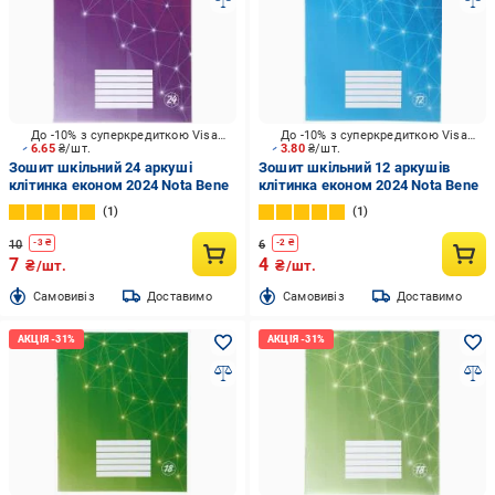
До -10% з суперкредиткою Visa Вигода
До -10% з суперкредиткою Visa Вигода
6.65
₴/шт.
3.80
₴/шт.
Зошит шкільний 24 аркуші
Зошит шкільний 12 аркушів
клітинка економ 2024 Nota Bene
клітинка економ 2024 Nota Bene
1
1
10
6
-
3
₴
-
2
₴
7
4
₴/шт.
₴/шт.
Cамовивіз
Доставимо
Cамовивіз
Доставимо