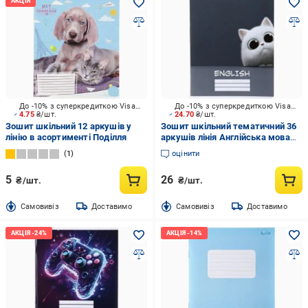
До -10% з суперкредиткою Visa Вигода
До -10% з суперкредиткою Visa Вигода
4.75
₴/шт.
24.70
₴/шт.
Зошит шкільний 12 аркушів у
Зошит шкільний тематичний 36
лінію в асортименті Поділля
аркушів лінія Англійська мова
Nota Bene
1
оцінити
5
26
₴/шт.
₴/шт.
Cамовивіз
Доставимо
Cамовивіз
Доставимо