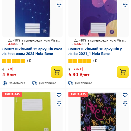
До -10% з суперкредиткою Visa Вигода
До -10% з суперкредиткою Visa Вигода
3.80
₴/шт.
6.46
₴/шт.
Зошит шкільний 12 аркушів коса
Зошит шкільний 18 аркушів у
лінія економ 2024 Nota Bene
лінію 2021_1 Nota Bene
1
1
6
9
-
2
₴
-
2.20
₴
4
6.80
₴/шт.
₴/шт.
Cамовивіз
Доставимо
Доставимо