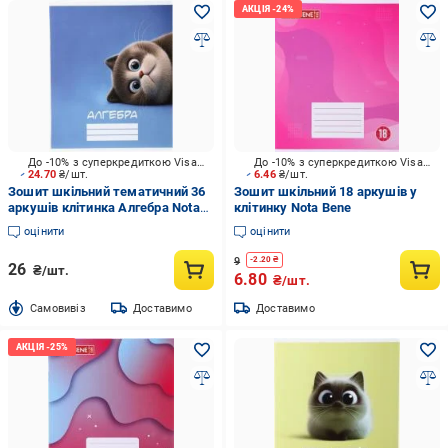
До -10% з суперкредиткою Visa Вигода
До -10% з суперкредиткою Visa Вигода
24.70
₴/шт.
6.46
₴/шт.
Зошит шкільний тематичний 36
Зошит шкільний 18 аркушів у
аркушів клітинка Алгебра Nota
клітинку Nota Bene
Bene
оцінити
оцінити
9
-
2.20
₴
26
₴/шт.
6.80
₴/шт.
Cамовивіз
Доставимо
Доставимо