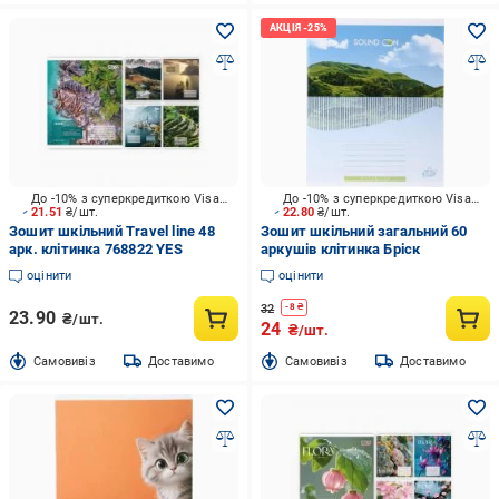
До -10% з суперкредиткою Visa Вигода
До -10% з суперкредиткою Visa Вигода
21.51
₴/шт.
22.80
₴/шт.
Зошит шкільний Travel line 48
Зошит шкільний загальний 60
арк. клітинка 768822 YES
аркушів клітинка Бріск
оцінити
оцінити
32
-
8
₴
23.90
₴/шт.
24
₴/шт.
Cамовивіз
Доставимо
Cамовивіз
Доставимо