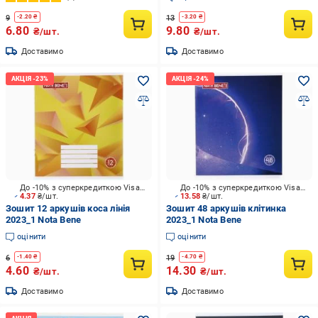
9
13
-
2.20
₴
-
3.20
₴
6.80
9.80
₴/шт.
₴/шт.
Доставимо
Доставимо
До -10% з суперкредиткою Visa Вигода
До -10% з суперкредиткою Visa Вигода
4.37
₴/шт.
13.58
₴/шт.
Зошит 12 аркушів коса лінія
Зошит 48 аркушів клітинка
2023_1 Nota Bene
2023_1 Nota Bene
оцінити
оцінити
6
19
-
1.40
₴
-
4.70
₴
4.60
14.30
₴/шт.
₴/шт.
Доставимо
Доставимо