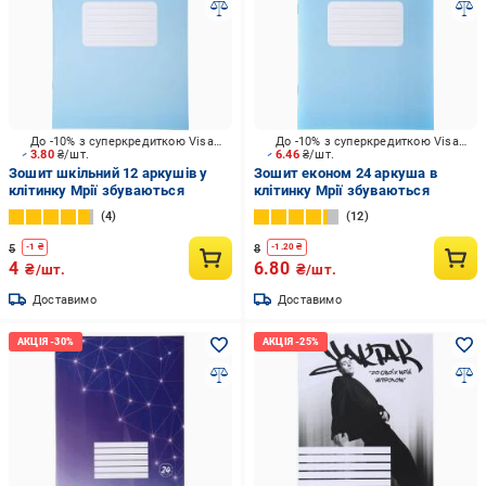
До -10% з суперкредиткою Visa Вигода
До -10% з суперкредиткою Visa Вигода
3.80
₴/шт.
6.46
₴/шт.
Зошит шкільний 12 аркушів у
Зошит економ 24 аркуша в
клітинку Мрії збуваються
клітинку Мрії збуваються
4
12
5
8
-
1
₴
-
1.20
₴
4
6.80
₴/шт.
₴/шт.
Доставимо
Доставимо