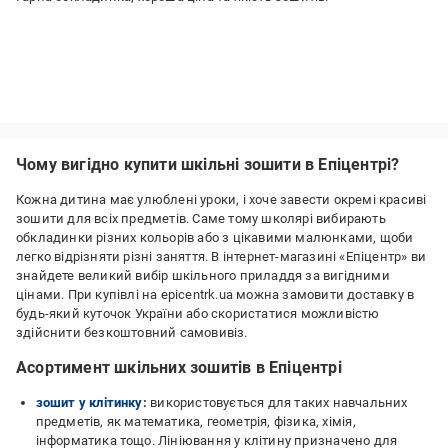
Чому вигідно купити шкільні зошити в Епіцентрі?
Кожна дитина має улюблені уроки, і хоче завести окремі красиві
зошити для всіх предметів. Саме тому школярі вибирають
обкладинки різних кольорів або з цікавими малюнками, щоби
легко відрізняти різні заняття. В інтернет-магазині «Епіцентр» ви
знайдете великий вибір шкільного приладдя за вигідними
цінами. При купівлі на epicentrk.ua можна замовити доставку в
будь-який куточок України або скористатися можливістю
здійснити безкоштовний самовивіз.
Асортимент шкільних зошитів в Епіцентрі
зошит у клітинку
:
використовується для таких навчальних
предметів, як математика, геометрія, фізика, хімія,
інформатика тощо. Лініювання у клітину призначено для