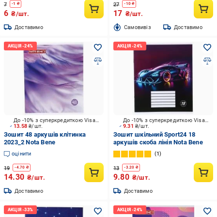
7
27
-
1
₴
-
10
₴
6
17
₴/шт.
₴/шт.
Доставимо
Cамовивіз
Доставимо
До -10% з суперкредиткою Visa Вигода
До -10% з суперкредиткою Visa Вигода
13.58
₴/шт.
9.31
₴/шт.
Зошит 48 аркушів клітинка
Зошит шкільний Sport24 18
2023_2 Nota Bene
аркушів скоба лінія Nota Bene
оцінити
1
19
13
-
4.70
₴
-
3.20
₴
14.30
9.80
₴/шт.
₴/шт.
Доставимо
Доставимо