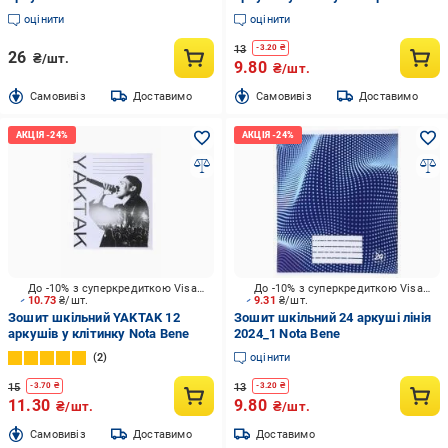
Bene
Мрії збуваються
оцінити
оцінити
13
-
3.20
₴
26
₴/шт.
9.80
₴/шт.
Cамовивіз
Доставимо
Cамовивіз
Доставимо
До -10% з суперкредиткою Visa Вигода
До -10% з суперкредиткою Visa Вигода
10.73
₴/шт.
9.31
₴/шт.
Зошит шкільний YAKTAK 12
Зошит шкільний 24 аркуші лінія
аркушів у клітинку Nota Bene
2024_1 Nota Bene
2
оцінити
15
13
-
3.70
₴
-
3.20
₴
11.30
9.80
₴/шт.
₴/шт.
Cамовивіз
Доставимо
Доставимо