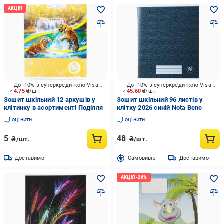
До -10% з суперкредиткою Visa Вигода
До -10% з суперкредиткою Visa Вигода
4.75
₴/шт.
45.60
₴/шт.
Зошит шкільний 12 аркушів у
Зошит шкільний 96 листів у
клітинку в асортименті Поділля
клітку 2026 синій Nota Bene
оцінити
оцінити
5
48
₴/шт.
₴/шт.
Доставимо
Cамовивіз
Доставимо