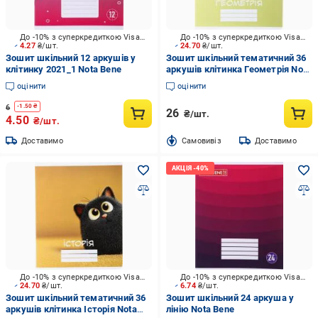
До -10% з суперкредиткою Visa Вигода
До -10% з суперкредиткою Visa Вигода
4.27
₴/шт.
24.70
₴/шт.
Зошит шкільний 12 аркушів у
Зошит шкільний тематичний 36
клітинку 2021_1 Nota Bene
аркушів клітинка Геометрія Nota
Bene
оцінити
оцінити
6
-
1.50
₴
26
₴/шт.
4.50
₴/шт.
Доставимо
Cамовивіз
Доставимо
До -10% з суперкредиткою Visa Вигода
До -10% з суперкредиткою Visa Вигода
24.70
₴/шт.
6.74
₴/шт.
Зошит шкільний тематичний 36
Зошит шкільний 24 аркуша у
аркушів клітинка Історія Nota
лінію Nota Bene