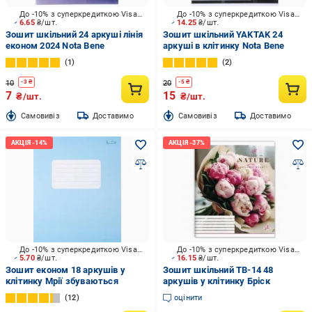
До -10% з суперкредиткою Visa Вигода
До -10% з суперкредиткою Visa Вигода
6.65
₴/шт.
14.25
₴/шт.
Зошит шкільний 24 аркуші лінія
Зошит шкільний YAKTAK 24
економ 2024 Nota Bene
аркуші в клітинку Nota Bene
1
2
10
20
-
3
₴
-
5
₴
7
15
₴/шт.
₴/шт.
Cамовивіз
Доставимо
Cамовивіз
Доставимо
До -10% з суперкредиткою Visa Вигода
До -10% з суперкредиткою Visa Вигода
5.70
₴/шт.
16.15
₴/шт.
Зошит економ 18 аркушів у
Зошит шкільний ТВ-14 48
клітинку Мрії збуваються
аркушів у клітинку Бріск
12
оцінити