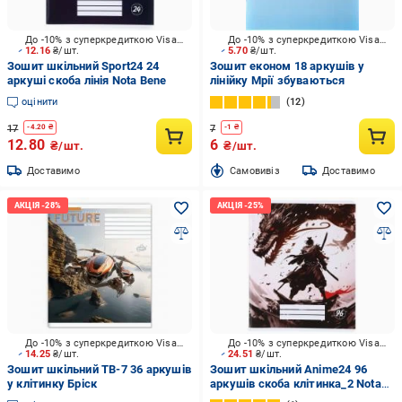
До -10% з суперкредиткою Visa Вигода
До -10% з суперкредиткою Visa Вигода
12.16
₴/шт.
5.70
₴/шт.
Зошит шкільний Sport24 24
Зошит економ 18 аркушів у
аркуші скоба лінія Nota Bene
лінійку Мрії збуваються
оцінити
12
17
7
-
4.20
₴
-
1
₴
12.80
6
₴/шт.
₴/шт.
Доставимо
Cамовивіз
Доставимо
До -10% з суперкредиткою Visa Вигода
До -10% з суперкредиткою Visa Вигода
14.25
₴/шт.
24.51
₴/шт.
Зошит шкільний ТВ-7 36 аркушів
Зошит шкільний Anime24 96
у клітинку Бріск
аркушів скоба клітинка_2 Nota
Bene