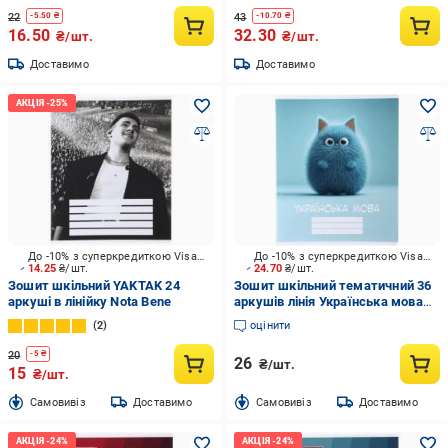
22
43
-
5.50
₴
-
10.70
₴
16.50
32.30
₴/шт.
₴/шт.
Доставимо
Доставимо
До -10% з суперкредиткою Visa Вигода
До -10% з суперкредиткою Visa Вигода
14.25
₴/шт.
24.70
₴/шт.
Зошит шкільний YAKTAK 24
Зошит шкільний тематичний 36
аркуші в лінійку Nota Bene
аркушів лінія Українська мова
Nota Bene
2
оцінити
20
-
5
₴
26
₴/шт.
15
₴/шт.
Cамовивіз
Доставимо
Cамовивіз
Доставимо