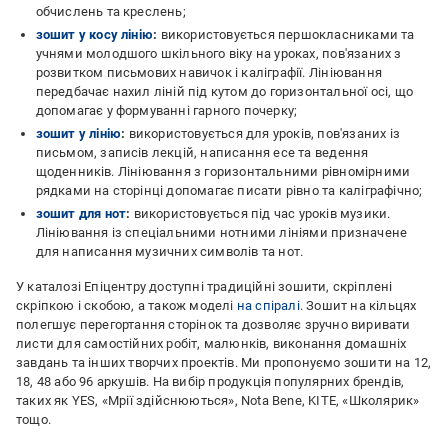
обчислень та креслень;
зошит у косу лінію
:
використовується першокласниками та
учнями молодшого шкільного віку на уроках, пов'язаних з
розвитком письмових навичок і каліграфії. Лініювання
передбачає нахил ліній під кутом до горизонтальної осі, що
допомагає у формуванні гарного почерку;
зошит у лінію
:
використовується для уроків, пов'язаних із
письмом, записів лекцій, написання есе та ведення
щоденників. Лініювання з горизонтальними рівномірними
рядками на сторінці допомагає писати рівно та каліграфічно;
зошит для нот
:
використовується під час уроків музики.
Лініювання із спеціальними нотними лініями призначене
для написання музичних символів та нот.
У каталозі Епіцентру доступні традиційні зошити, скріплені
скріпкою і скобою, а також моделі
на спіралі
. Зошит на кільцях
полегшує перегортання сторінок та дозволяє зручно виривати
листи для самостійних робіт, малюнків, виконання домашніх
завдань та інших творчих проектів. Ми пропонуємо зошити на 12,
18, 48 або 96 аркушів. На вибір продукція популярних брендів,
таких як YES, «Мрії здійснюються», Nota Bene, KITE, «Школярик»
тощо.