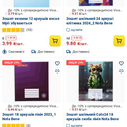
До -10% з суперкредиткою Visa Вигода
До -10% з суперкредиткою Visa Вигода
3.79
₴/шт.
9.31
₴/шт.
Зошит економ 12 аркушів косая
Зошит шкільний 24 аркуші
Мрії збуваються
клітинка 2024_2 Nota Bene
12
оцінити
5
13
-
1.01
₴
-
3.20
₴
3.99
9.80
₴/шт.
₴/шт.
Cамовивіз
Доставимо
Доставимо
До -10% з суперкредиткою Visa Вигода
До -10% з суперкредиткою Visa Вигода
6.46
₴/шт.
9.31
₴/шт.
Зошит 18 аркушів лінія 2023_1
Зошит шкільний Cats24 18
Nota Bene
аркушів скоба лінія Nota Bene
2
оцінити