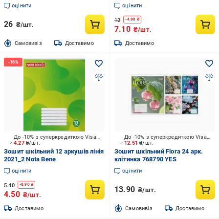
Bene
оцінити
оцінити
12
-
4.90
₴
26
₴/шт.
7.10
₴/шт.
Cамовивіз
Доставимо
Доставимо
До -10% з суперкредиткою Visa Вигода
До -10% з суперкредиткою Visa Вигода
4.27
₴/шт.
12.51
₴/шт.
Зошит шкільний 12 аркушів лінія
Зошит шкільний Flora 24 арк.
2021_2 Nota Bene
клітинка 768790 YES
оцінити
оцінити
5.40
-
0.90
₴
13.90
₴/шт.
4.50
₴/шт.
Доставимо
Cамовивіз
Доставимо