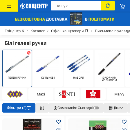
Епіцентр К
Каталог
Офіс і канцтовари 📑
Письмове прилад
Білі гелеві ручки
ГЕЛЕВІ РУЧКИ
КУЛЬКОВІ
НАБОРИ
ІЗ ЧОРНИМ
ЧОРНИЛОМ
Maxi
Marvy
Фільтри (2)
Самовивіз:
Сьогодні
Ціна