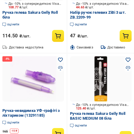
До -10% з суперкредиткою Visa Вигода
До -10% з суперкредиткою Visa Вигода
108.77
₴/шт.
44.65
₴/шт.
Ручка гелева Sakura Gelly Roll
Набір ручок гелевих ZiBi 3 шт.
біла
ZB.2209-99
оцінити
оцінити
114.50
47
₴/шт.
₴/шт.
Доставка недоступна
Cамовивіз
Доставимо
До -10% з суперкредиткою Visa Вигода
125.40
₴/шт.
Ручка-невидимка УФ-графіті з
Ручка гелева Sakura Gelly Roll
ліхтариком (13291185)
BASIC MEDIUM 08 біла
оцінити
оцінити
165
-
15
₴