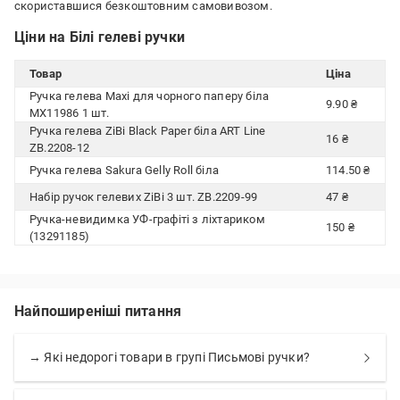
скориставшися безкоштовним самовивозом.
Ціни на Білі гелеві ручки
Товар
Ціна
Ручка гелева Maxi для чорного паперу біла
9.90 ₴
MX11986 1 шт.
Ручка гелева ZiBi Black Paper біла ART Line
16 ₴
ZB.2208-12
Ручка гелева Sakura Gelly Roll біла
114.50 ₴
Набір ручок гелевих ZiBi 3 шт. ZB.2209-99
47 ₴
Ручка-невидимка УФ-графіті з ліхтариком
150 ₴
(13291185)
Найпоширеніші питання
→ Які недорогі товари в групі Письмові ручки?