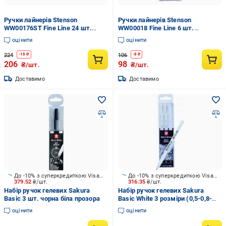
Ручки лайнерів Stenson
Ручки лайнерів Stenson
WW00176ST Fine Line 24 шт.
WW00018 Fine Line 6 шт.
(606394)
(592982)
оцінити
оцінити
224
106
-
18
₴
-
8
₴
206
98
₴/шт.
₴/шт.
Доставимо
Доставимо
До -10% з суперкредиткою Visa Вигода
До -10% з суперкредиткою Visa Вигода
379.52
₴/шт.
316.35
₴/шт.
Набір ручок гелевих Sakura
Набір ручок гелевих Sakura
Basic 3 шт. чорна біла прозора
Basic White 3 розміри (0,5-0,8-
1,0)
оцінити
оцінити