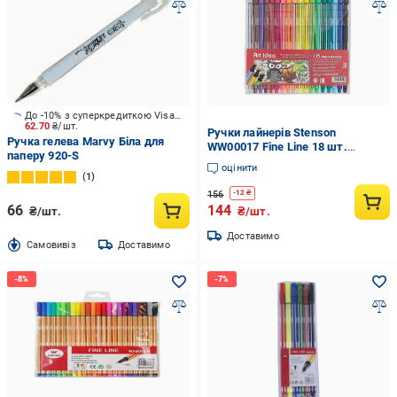
До -10% з суперкредиткою Visa Вигода
62.70
₴/шт.
Ручки лайнерів Stenson
Ручка гелева Marvy Біла для
WW00017 Fine Line 18 шт.
паперу 920-S
(592983)
оцінити
1
156
-
12
₴
66
144
₴/шт.
₴/шт.
Доставимо
Cамовивіз
Доставимо