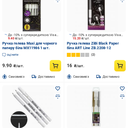
До -10% з суперкредиткою Visa Вигода
До -10% з суперкредиткою Visa Вигода
9.40
₴/шт.
15.20
₴/шт.
Ручка гелева Maxi для чорного
Ручка гелева ZiBi Black Paper
паперу біла MX11986 1 шт.
біла ART Line ZB.2208-12
оцінити
2
9.90
16
₴/шт.
₴/шт.
Cамовивіз
Доставимо
Cамовивіз
Доставимо