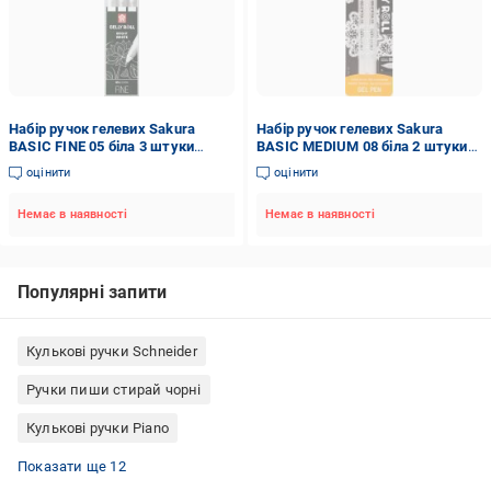
Набір ручок гелевих Sakura
Набір ручок гелевих Sakura
BASIC FINE 05 біла 3 штуки
BASIC MEDIUM 08 біла 2 штуки
POXPGBWH3A
BLXPGB2A
оцінити
оцінити
Немає в наявності
Немає в наявності
Популярні запити
Кулькові ручки Schneider
Ручки пиши стирай чорні
Кулькові ручки Piano
Чорні гелеві ручки
Ручка пиши стирай фіолетова
Білі гелеві ручки
Ручки гелеві з чорнилами, що стираються
Кулькові ручки Parker
Кулькові ручки LINC
Ручки металеві кулькові
Ручки кулькові чорні
Ручки гелеві кольорові
Ручки гелеві зелені
Кулькові ручки Waterman
Ручки гелеві сині
Показати ще 12