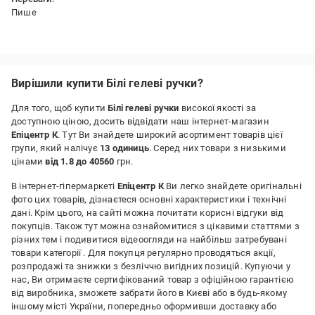
Пише
Недоліки:
Немає
Вирішили купити Білі гелеві ручки?
Для того, щоб купити
Білі гелеві ручки
високої якості за
доступною ціною, досить відвідати наш інтернет-магазин
Епіцентр К
. Тут Ви знайдете широкий асортимент товарів цієї
групи, який налічує
13 одиниць
. Серед них товари з низькими
цінами
від 1.8 до 40560
грн.
В інтернет-гіпермаркеті
Епіцентр К
Ви легко знайдете оригінальні
фото цих товарів, дізнаєтеся основні характеристики і технічні
дані. Крім цього, на сайті можна почитати корисні відгуки від
покупців. Також тут можна ознайомитися з цікавими статтями з
різних тем і подивитися відеоогляди на найбільш затребувані
товари категорії
. Для покупця регулярно проводяться акції,
розпродажі та знижки з безліччю вигідних позицій. Купуючи у
нас, Ви отримаєте сертифікований товар з офіційною гарантією
від виробника, зможете забрати його в Києві або в будь-якому
іншому місті України, попередньо оформивши доставку або