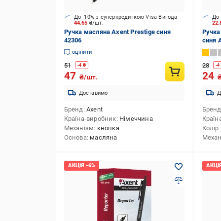
До -10% з суперкредиткою Visa Вигода
До 
44.65
₴/шт.
22
Ручка масляна Axent Prestige синя
Ручка
42306
синя 
оцінити
51
28
-
4
₴
-
4
47
24
₴/шт.
Доставимо
Д
Бренд
Axent
Брен
Країна-виробник
Німеччина
Країн
Механізм
кнопка
Колір
Основа
масляна
Механ