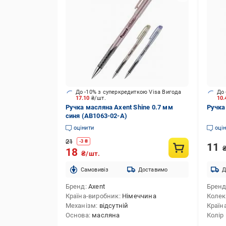
До -10% з суперкредиткою Visa Вигода
До 
17.10
₴/шт.
10
Ручка масляна Axent Shine 0.7 мм
Ручка
синя (AB1063-02-А)
оцінити
оці
21
-
3
₴
11
18
₴/шт.
Cамовивіз
Доставимо
Д
Бренд
Axent
Брен
Країна-виробник
Німеччина
Колек
Механізм
відсутній
Країн
Основа
масляна
Колір