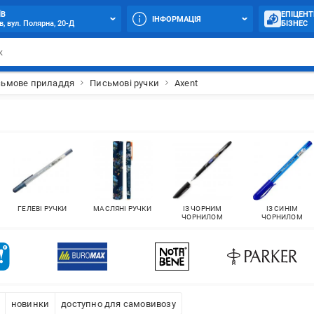
ЇВ
ЕПІЦЕНТ
ІНФОРМАЦІЯ
в, вул. Полярна, 20-Д
БІЗНЕС
ьмове приладдя
Письмові ручки
Axent
ГЕЛЕВІ РУЧКИ
МАСЛЯНІ РУЧКИ
ІЗ ЧОРНИМ
ІЗ СИНІМ
ЧОРНИЛОМ
ЧОРНИЛОМ
новинки
доступно для самовивозу