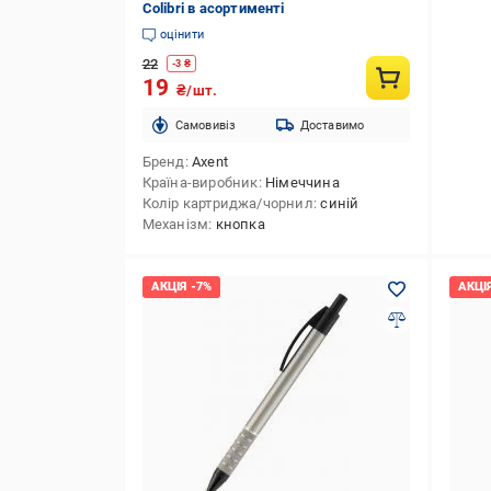
Colibri в асортименті
оцінити
22
-
3
₴
19
₴/шт.
Cамовивіз
Доставимо
Бренд
Axent
Країна-виробник
Німеччина
Колір картриджа/чорнил
синій
Механізм
кнопка