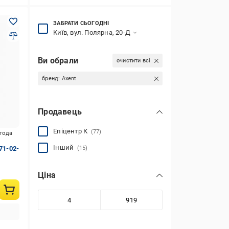
ЗАБРАТИ СЬОГОДНІ
Київ, вул. Полярна, 20-Д
Ви обрали
очистити всі
бренд:
Axent
Продавець
Епіцентр К
(77)
игода
Інший
71-02-
(15)
Ціна