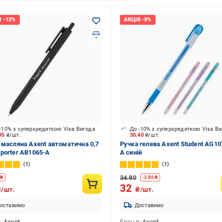
-10% з суперкредиткою Visa Вигода
До -10% з суперкредиткою Visa В
.95
₴/шт.
30.40
₴/шт.
 масляна Axent автоматична 0,7
Ручка гелева Axent Student AG10
porter AB1065-А
A синій
1
1
34.80
₴
-
2.80
₴
32
₴/шт.
₴/шт.
оставимо
Доставимо
д
Axent
Бренд
Axent