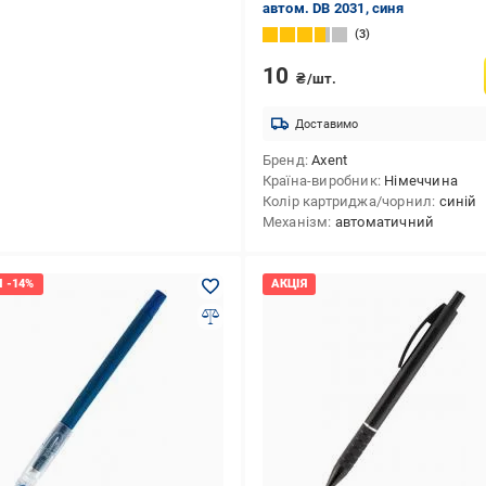
автом. DB 2031, синя
3
10
₴/шт.
Доставимо
Бренд
Axent
Країна-виробник
Німеччина
Колір картриджа/чорнил
синій
Механізм
автоматичний