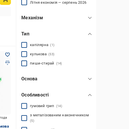
Літня економія — серпень 2026
Механізм
автоматичний
(25)
Тип
механічний
(1)
кнопка
(15)
капілярна
(1)
відсутній
(51)
кулькова
(53)
пиши-стирай
(14)
Основа
гелева
(34)
Особливості
чорнило
(3)
масляна
(38)
гумовий грип
(14)
з металізованим наконечником
игода
(5)
ькова