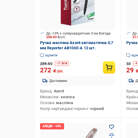
До -10% з суперкредиткою Visa Вигода
До 
258.40
₴/уп.
27
Ручка масляна Axent автоматична 0,7
Ручка
мм Reporter AB1065-А 12 шт.
оцінити
оці
289.80
33
-
17.80
₴
-
4
272
29
₴/уп.
Доставимо
Д
Бренд
Axent
Брен
Механізм
кнопка
Країн
Основа
масляна
Механ
Колір картриджа/чорнил
чорний
Осно