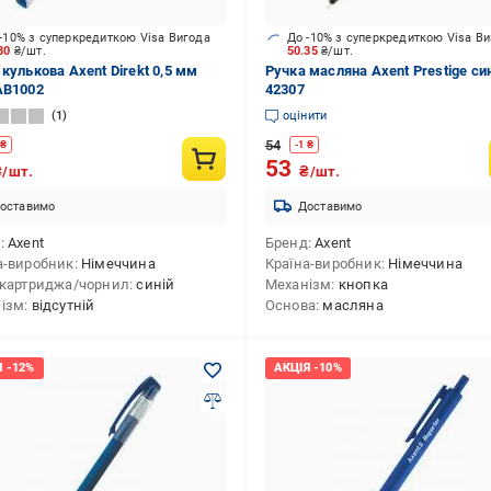
-10% з суперкредиткою Visa Вигода
До -10% з суперкредиткою Visa В
.80
₴/шт.
50.35
₴/шт.
 кулькова Axent Direkt 0,5 мм
Ручка масляна Axent Prestige си
AB1002
42307
1
оцінити
54
₴
-
1
₴
53
₴/шт.
₴/шт.
оставимо
Доставимо
д
Axent
Бренд
Axent
а-виробник
Німеччина
Країна-виробник
Німеччина
 картриджа/чорнил
синій
Механізм
кнопка
ізм
відсутній
Основа
масляна