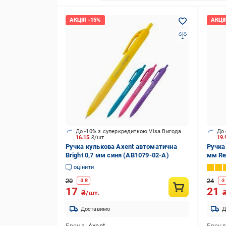
До -10% з суперкредиткою Visa Вигода
До 
16.15
₴/шт.
19
Ручка кулькова Axent автоматична
Ручка
Bright 0,7 мм синя (AB1079-02-A)
мм Re
оцінити
20
24
-
3
₴
-
3
17
21
₴/шт.
Доставимо
Д
Бренд
Axent
Брен