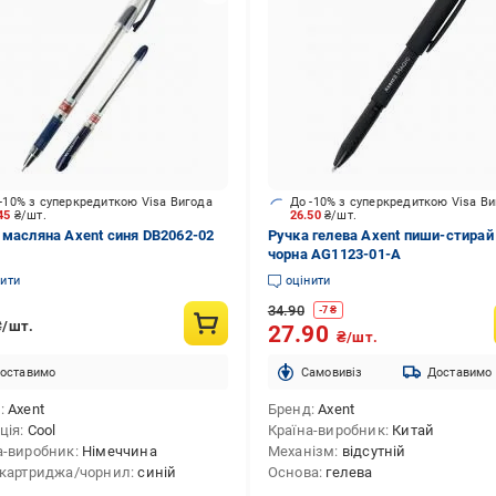
-10% з суперкредиткою Visa Вигода
До -10% з суперкредиткою Visa В
.45
₴/шт.
26.50
₴/шт.
 масляна Axent синя DB2062-02
Ручка гелева Axent пиши-стирай
чорна AG1123-01-A
нити
оцінити
34.90
-
7
₴
₴/шт.
27.90
₴/шт.
оставимо
Cамовивіз
Доставимо
д
Axent
Бренд
Axent
ція
Cool
Країна-виробник
Китай
а-виробник
Німеччина
Механізм
відсутній
 картриджа/чорнил
синій
Основа
гелева