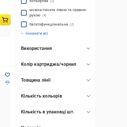
кольорова
(2)
можна писати лівою та правою
рукою
(4)
багатофункціональна
(2)
набір
із ергономічними вставками
(1)
(3)
показати всі
Використання
багаторазове
(65)
Колір картриджа/чорнил
одноразове
(21)
фіолетовий
(3)
Товщина лінії
синій
(66)
0,4 мм
(3)
червоний
(8)
Кількість кольорів
0,5 мм
(35)
чорний
(17)
1
(46)
0,7 мм
(44)
Кількість в упаковці шт.
3
(2)
0,28 мм
(3)
1
(30)
4
(3)
0,38 мм
(1)