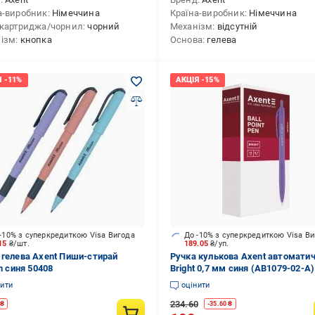
а-виробник
Німеччина
Країна-виробник
Німеччина
 картриджа/чорнил
чорний
Механізм
відсутній
ізм
кнопка
Основа
гелева
-10% з суперкредиткою Visa Вигода
До -10% з суперкредиткою Visa В
.15
₴/шт.
189.05
₴/уп.
 гелева Axent Пиши-стирай
Ручка кулькова Axent автомати
on синя 50408
Bright 0,7 мм синя (AB1079-02-A)
шт.
нити
оцінити
234.60
₴
-
35.60
₴