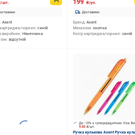
199
₴/шт.
₴/уп.
оставимо
Доставимо
д
Axent
Бренд
Axent
 картриджа/чорнил
синій
Механізм
кнопка
а-виробник
Німеччина
Колір картриджа/чорнил
синій
ізм
відсутній
До -10% з суперкредиткою Visa В
9.50
₴/шт.
Ручка кулькова Axent Ручка кул