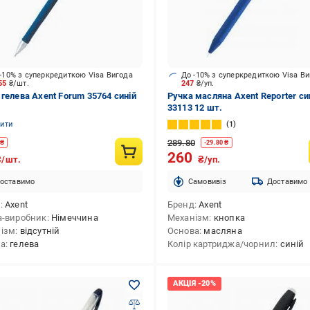
-10% з суперкредиткою Visa Вигода
До -10% з суперкредиткою Visa В
.55
₴/шт.
247
₴/уп.
 гелева Axent Forum 35764 синій
Ручка масляна Axent Reporter си
33113 12 шт.
нити
1
289.80
₴
-
29.80
₴
260
₴/шт.
₴/уп.
оставимо
Cамовивіз
Доставимо
д
Axent
Бренд
Axent
а-виробник
Німеччина
Механізм
кнопка
ізм
відсутній
Основа
масляна
ва
гелева
Колір картриджа/чорнил
синій