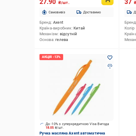
27.90
37
₴/шт.
Cамовивіз
Доставимо
Д
Бренд
Axent
Брен
Країна-виробник
Китай
Колір
Механізм
відсутній
Країн
Основа
гелева
Механ
До -10% з суперкредиткою Visa Вигода
18.05
₴/шт.
Ручка масляна Axent автоматична