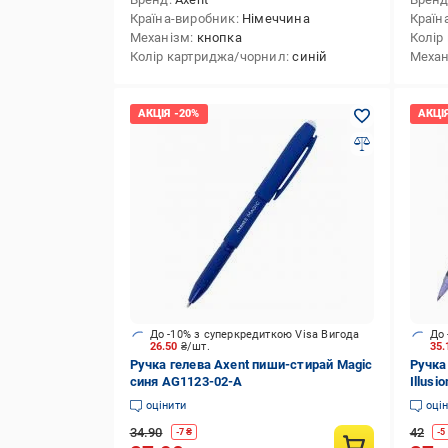
Країна-виробник
Німеччина
Країн
Механізм
кнопка
Колір
Колір картриджа/чорнил
синій
Механ
До -10% з суперкредиткою Visa Вигода
До 
26.50
₴/шт.
35
Ручка гелева Axent пиши-стирай Magic
Ручка
синя AG1123-02-A
Illusi
оцінити
оці
34.90
42
-
7
₴
-
5