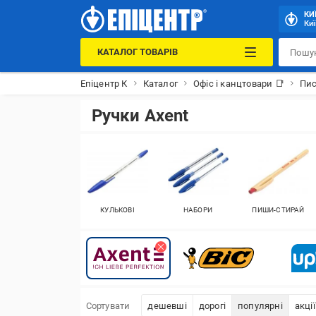
КИ
Киї
КАТАЛОГ ТОВАРІВ
Епіцентр К
Каталог
Офіс і канцтовари 📑
Пис
Ручки Axent
КУЛЬКОВІ
НАБОРИ
ПИШИ-СТИРАЙ
Сортувати
дешевші
дорогі
популярні
акції