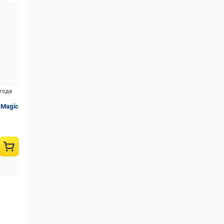
игода
 Magic