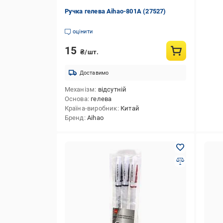
Ручка гелева Аihao-801А (27527)
оцінити
15
₴/шт.
Доставимо
Механізм
відсутній
Основа
гелева
Країна-виробник
Китай
Бренд
Aihao