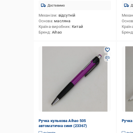
Доставимо
Д
Механізм
відсутній
Механ
Основа
масляна
Осно
Країна-виробник
Китай
Країн
Бренд
Aihao
Брен
Ручка кулькова Аihao 505
Ручка
автоматична синя (23367)
оцінити
оці