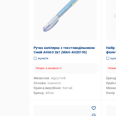
Ручка капілярна з текстовидільником
Набір
Синій AIHAO 2в1 (MAH-AH2015S)
фіоле
оцінити
оці
Немає в наявності
Немає
Механізм
відсутній
Брен
Основа
чорнило
Країн
Країна-виробник
Китай
Механ
Бренд
Aihao
Колір