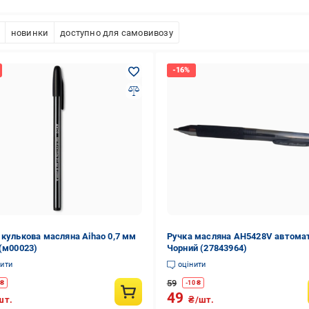
новинки
доступно для самовивозу
 кулькова масляна Aihao 0,7 мм
Ручка масляна AH5428V автома
 (м00023)
Чорний (27843964)
нити
оцінити
59
₴
-
10
₴
49
шт.
₴/шт.