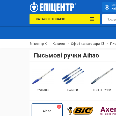
КИ
Киї
КАТАЛОГ ТОВАРІВ
Епіцентр К
Каталог
Офіс і канцтовари 📑
Пис
Письмові ручки Aihao
КУЛЬКОВІ
НАБОРИ
ГЕЛЕВІ РУЧКИ
Aihao