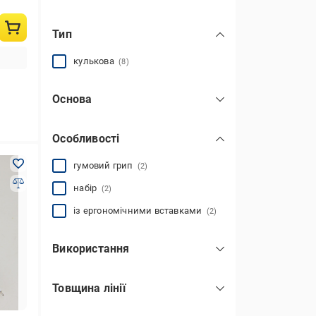
механічний
(2)
Тип
кнопка
(1)
відсутній
(7)
кулькова
(8)
Основа
гелева
(5)
Особливості
чорнило
(1)
масляна
(4)
гумовий грип
(2)
набір
(2)
із ергономічними вставками
(2)
Використання
багаторазове
(6)
Товщина лінії
0,7 мм
(2)