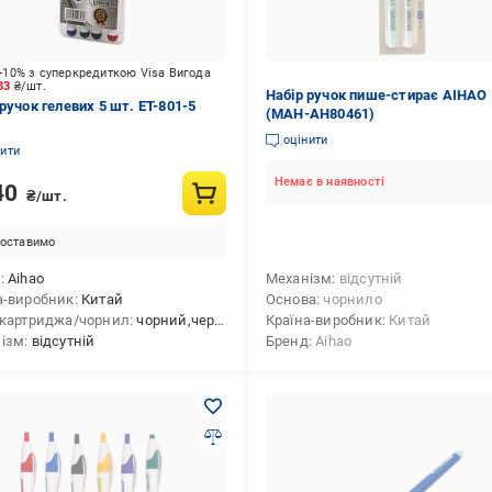
-10% з суперкредиткою Visa Вигода
.33
₴/шт.
Набір ручок пише-стирає AIHAO
ручок гелевих 5 шт. ET-801-5
(MAH-AH80461)
оцінити
нити
Немає в наявності
40
₴/шт.
оставимо
д
Aihao
Механізм
відсутній
а-виробник
Китай
Основа
чорнило
 картриджа/чорнил
чорний,червоний,синій,зелений
Країна-виробник
Китай
ізм
відсутній
Бренд
Aihao