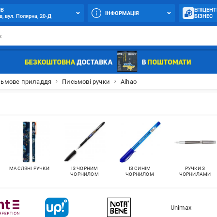
ЇВ
ЕПІЦЕНТ
ІНФОРМАЦІЯ
в, вул. Полярна, 20-Д
БІЗНЕС
ьмове приладдя
Письмові ручки
Aihao
МАСЛЯНІ РУЧКИ
ІЗ ЧОРНИМ
ІЗ СИНІМ
РУЧКИ З
ЧОРНИЛОМ
ЧОРНИЛОМ
ЧОРНИЛАМИ
Unimax