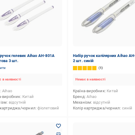
 ручок гелевих Aihao АН-801А
Набір ручок капілярних Aihao АН
това 3 шт.
2 шт. синій
нити
1
 в наявності
Немає в наявності
д
Aihao
Країна-виробник
Китай
а-виробник
Китай
Бренд
Aihao
ізм
відсутній
Механізм
відсутній
 картриджа/чорнил
фіолетовий
Колір картриджа/чорнил
синій