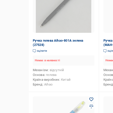
Ручка гелева Аihao-801А зелена
Ручка
(27528)
(MAH
оцінити
оці
Немає в наявності
Немає
Механізм
відсутній
Механ
Основа
гелева
Осно
Країна-виробник
Китай
Країн
Бренд
Aihao
Брен