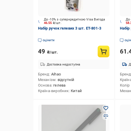
До -10% з суперкредиткою Visa Вигода
До 
46.55
₴/шт.
58
Набір ручок гелевих 3 шт. ET-801-3
Набір 
оцінити
оці
49
61.
₴/шт.
Доставка недоступна
Д
Бренд
Aihao
Брен
Механізм
відсутній
Країн
Основа
гелева
Колір
Країна-виробник
Китай
Механ