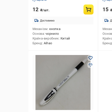
12
15
₴/шт.
Доставимо
Д
Механізм
кнопка
Механ
Основа
чорнило
Осно
Країна-виробник
Китай
Країн
Бренд
Aihao
Брен