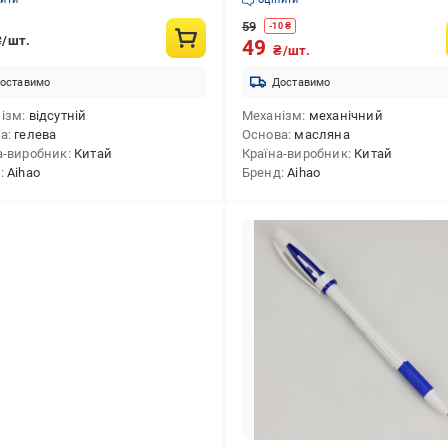
59
-
10
₴
₴/шт.
49
₴/шт.
оставимо
Доставимо
ізм
відсутній
Механізм
механічний
ва
гелева
Основа
масляна
а-виробник
Китай
Країна-виробник
Китай
д
Aihao
Бренд
Aihao