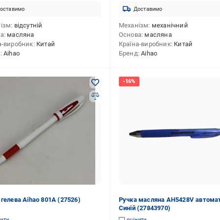
оставимо
Доставимо
ізм
відсутній
Механізм
механічний
ва
масляна
Основа
масляна
а-виробник
Китай
Країна-виробник
Китай
д
Aihao
Бренд
Aihao
 гелева Аihao 801А (27526)
Ручка масляна AH5428V автома
Синій (27843970)
нити
оцінити