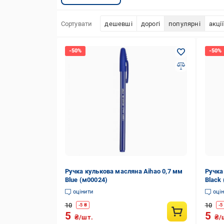
Сортувати
дешевші
дорогі
популярні
акції
Ручка кулькова масляна Aihao 0,7 мм
Ручка
Blue (м00024)
Black
оцінити
оці
10
10
-
5
₴
-
5
5
5
₴/шт.
₴/