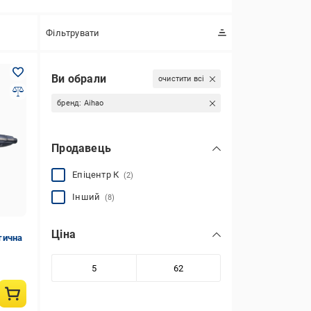
Фільтрувати
Ви обрали
очистити всі
бренд:
Aihao
Продавець
Епіцентр К
(2)
Інший
(8)
Ціна
тична