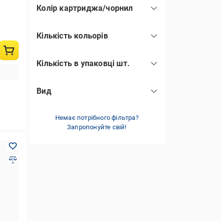
Колір картриджа/чорнил
1 мм
(2)
зелений
(1)
тонка (0,5-1 мм)
(2)
Кількість кольорів
синій
(5)
1
(1)
червоний
(2)
Кількість в упаковці шт.
4
(1)
чорний
(4)
1
(6)
Вид
3
(1)
класичні
(10)
4
(1)
Немає потрібного фільтра?
12
(2)
Запропонуйте свій!