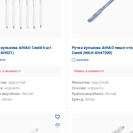
 кулькова AIHAO Синій 6 шт.
Ручка кулькова AIHAO пише-сти
-AH521)
Синій (MAH-AH47200)
нити
оцінити
 в наявності
Немає в наявності
ізм
відсутній
Механізм
відсутній
ва
чорнило
Основа
чорнило
а-виробник
Китай
Країна-виробник
Китай
д
Aihao
Бренд
Aihao