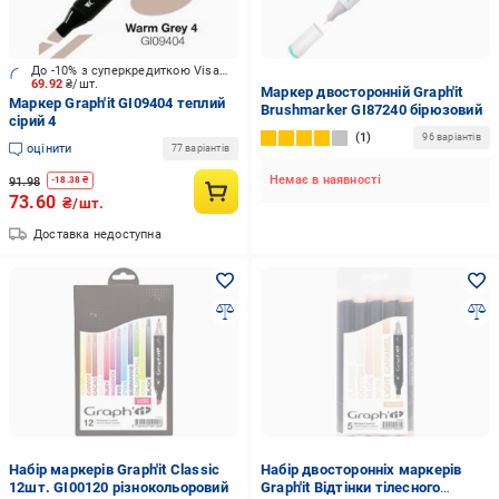
До -10% з суперкредиткою Visa Вигода
69.92
₴/шт.
Маркер двосторонній Graph'it
Маркер Graph'it GI09404 теплий
Brushmarker GI87240 бірюзовий
сірий 4
1
96 варіантів
оцінити
77 варіантів
Немає в наявності
91.98
-
18.38
₴
73.60
₴/шт.
Доставка недоступна
Набір маркерів Graph'it Classic
Набір двосторонніх маркерів
12шт. GI00120 різнокольоровий
Graph'it Відтінки тілесного