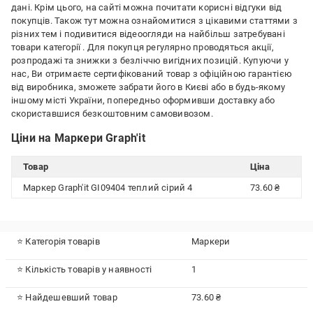
дані. Крім цього, на сайті можна почитати корисні відгуки від
покупців. Також тут можна ознайомитися з цікавими статтями з
різних тем і подивитися відеоогляди на найбільш затребувані
товари категорії
. Для покупця регулярно проводяться акції,
розпродажі та знижки з безліччю вигідних позицій. Купуючи у
нас, Ви отримаєте сертифікований товар з офіційною гарантією
від виробника, зможете забрати його в Києві або в будь-якому
іншому місті України, попередньо оформивши доставку або
скориставшися безкоштовним самовивозом.
Ціни на Маркери Graph'it
Товар
Ціна
Маркер Graph'it GI09404 теплий сірий 4
73.60 ₴
⭐ Категорія товарів
Маркери
⭐ Кількість товарів у наявності
1
⭐ Найдешевший товар
73.60 ₴