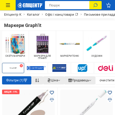
Епіцентр К
Каталог
Офіс і канцтовари 📑
Письмове прилад
Маркери Graph'it
СКЕТЧ МАРКЕРИ
МАРКЕРИ ДЛЯ
МАРКЕРИ ТОНКІ
ХУДОЖНІ
ГРАФІТІ
Фільтри (1)
Ціна
Продавець
очистити 