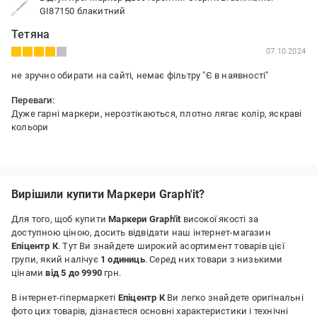
GI87150 блакитний
Тетяна
07.10.2024
не зручно обирати на сайті, немає фільтру "Є в наявності"
Переваги:
Дуже гарні маркери, нерозтікаються, плотно лягає колір, яскраві
кольори
Недоліки:
Спочатку підтікають
Вирішили купити Маркери Graph'it?
Для того, щоб купити
Маркери Graph'it
високої якості за
доступною ціною, досить відвідати наш інтернет-магазин
Епіцентр К
. Тут Ви знайдете широкий асортимент товарів цієї
групи, який налічує
1 одиниць
. Серед них товари з низькими
цінами
від 5 до 9990
грн.
В інтернет-гіпермаркеті
Епіцентр К
Ви легко знайдете оригінальні
фото цих товарів, дізнаєтеся основні характеристики і технічні