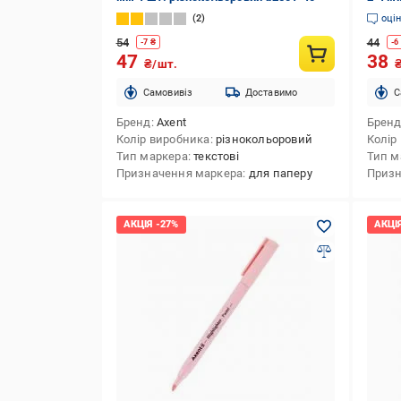
2
оці
54
44
-
7
₴
-
6
47
38
₴/шт.
Cамовивіз
Доставимо
C
Бренд
Axent
Брен
Колір виробника
різнокольоровий
Колір
Тип маркера
текстові
Тип м
Призначення маркера
для паперу
Призн