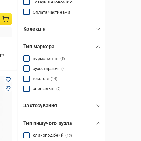
Товари з економією
Оплата частинами
Колекція
Highlighter
(5)
Тип маркера
Permanent
(1)
ру
перманентні
(5)
сухостираючі
(4)
текстові
(14)
спеціальні
(7)
Застосування
для виділення тексту
(14)
Тип пишучого вузла
для малювання
(6)
для теггінгу
(4)
клиноподібний
(13)