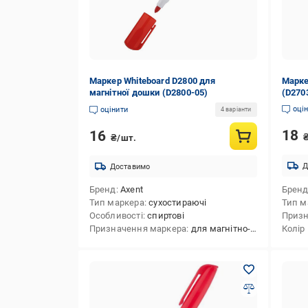
Маркер Whiteboard D2800 для
Марке
магнітної дошки (D2800-05)
(D270
оці
оцінити
4 варіанти
18
16
₴/шт.
Д
Доставимо
Бренд
Axent
Брен
Тип маркера
сухостираючі
Тип м
Особливості
спиртові
Призн
Призначення маркера
для магнітно-маркерних дощок
Колір