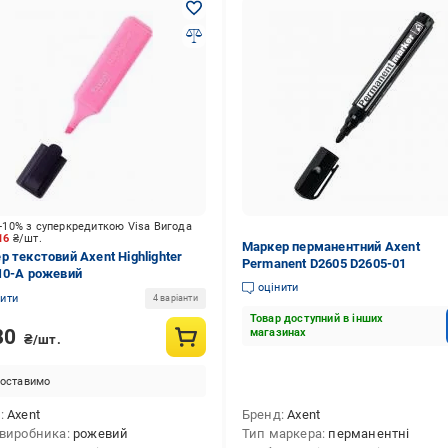
-10% з суперкредиткою Visa Вигода
.16
₴/шт.
Маркер перманентний Axent
р текстовий Axent Highlighter
Permanent D2605 D2605-01
10-A рожевий
оцінити
нити
4 варіанти
Товар доступний в інших
80
магазинах
₴/шт.
оставимо
д
Axent
Бренд
Axent
 виробника
рожевий
Тип маркера
перманентні