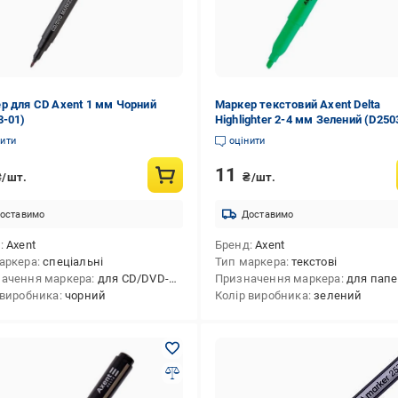
р для CD Axent 1 мм Чорний
Маркер текстовий Axent Delta
3-01)
Highlighter 2-4 мм Зелений (D250
нити
оцінити
11
₴/шт.
₴/шт.
оставимо
Доставимо
д
Axent
Бренд
Axent
аркера
спеціальні
Тип маркера
текстові
ачення маркера
для CD/DVD-дисків
Призначення маркера
для папе
 виробника
чорний
Колір виробника
зелений