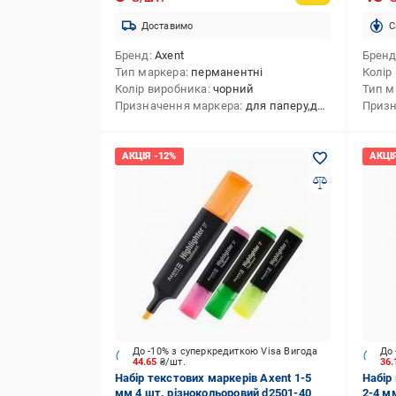
Доставимо
C
Бренд
Axent
Брен
Тип маркера
перманентні
Колір
Колір виробника
чорний
Тип м
Призначення маркера
для паперу,для пластику,для текстилю,для меблів
Призн
До -10% з суперкредиткою Visa Вигода
До 
44.65
₴/шт.
36
Набір текстових маркерів Axent 1-5
Набір 
мм 4 шт. різнокольоровий d2501-40
2-4 м