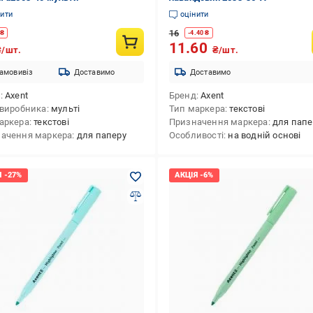
нити
оцінити
16
₴
-
4.40
₴
11.60
₴/шт.
₴/шт.
амовивіз
Доставимо
Доставимо
д
Axent
Бренд
Axent
 виробника
мульті
Тип маркера
текстові
аркера
текстові
Призначення маркера
для папе
ачення маркера
для паперу
Особливості
на водній основі