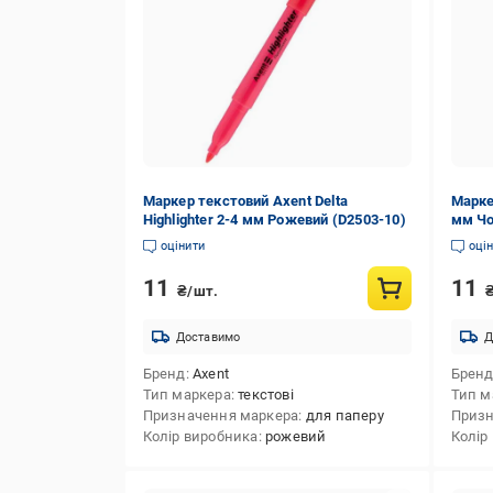
Маркер текстовий Axent Delta
Марке
Highlighter 2-4 мм Рожевий (D2503-10)
мм Чо
оцінити
оці
11
11
₴/шт.
Доставимо
Д
Бренд
Axent
Брен
Тип маркера
текстові
Тип м
Призначення маркера
для паперу
Призн
Колір виробника
рожевий
Колір