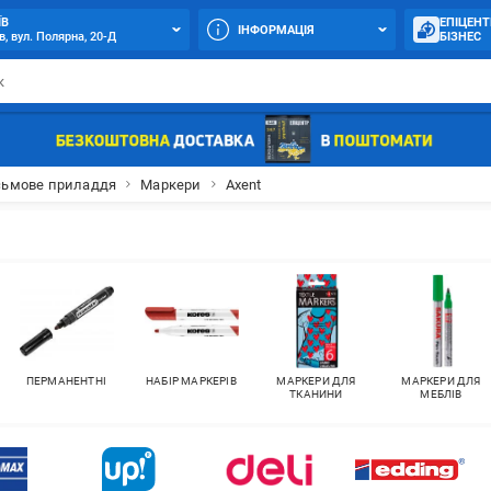
ЇВ
ЕПІЦЕНТ
ІНФОРМАЦІЯ
в, вул. Полярна, 20-Д
БІЗНЕС
ьмове приладдя
Маркери
Axent
ПЕРМАНЕНТНІ
НАБІР МАРКЕРІВ
МАРКЕРИ ДЛЯ
МАРКЕРИ ДЛЯ
ТКАНИНИ
МЕБЛІВ