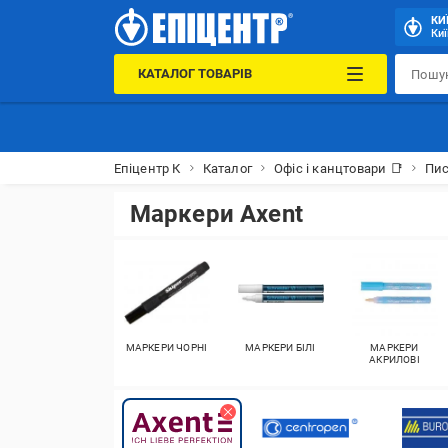
КИ
Киї
КАТАЛОГ ТОВАРІВ
Епіцентр К
Каталог
Офіс і канцтовари 📑
Пис
Маркери Axent
МАРКЕРИ ЧОРНІ
МАРКЕРИ БІЛІ
МАРКЕРИ
АКРИЛОВІ