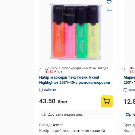
До -10% з суперкредиткою Visa Вигода
До 
41.32
₴/шт.
12
Набір маркерів текстових Axent
Марке
Highlighter 2531-40-a різнокольоровий
2531-
оцінити
оці
43.50
12.
₴/шт.
Доставка недоступна
Д
Бренд
Axent
Брен
Колір виробника
різнокольоровий
Колір