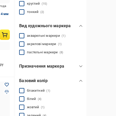
круглий
(15)
игода
тонкий
(2)
2-4 мм
Вид художнього маркера
акварельні маркери
(1)
акрилові маркери
(1)
пастельні маркери
(8)
ру
Призначення маркера
для CD/DVD-дисків
(2)
Базовий колір
для гладких поверхонь
(2)
для магнітно-маркерних дощок
блакитний
(1)
(4)
білий
(4)
для меблів
(2)
жовтий
(1)
для пластику
(8)
для скла
для паперу
для кераміки
для текстилю
зелений
(6)
(22)
(6)
(2)
(4)