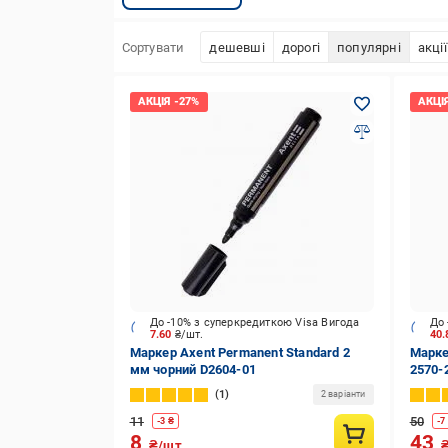
Сортувати
дешевші
дорогі
популярні
акції
До -10% з суперкредиткою Visa Вигода
До 
7.60
₴/шт.
40
Маркер Axent Permanent Standard 2
Маркер
мм чорний D2604-01
2570-
1
2 варіанти
11
50
-
3
₴
-
7
8
43
₴/шт.