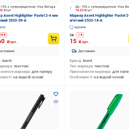
-10% з суперкредиткою Visa Вигода
До -10% з суперкредиткою Visa В
.02
₴/шт.
14.25
₴/шт.
 Axent Highlighter Pastel 2-4 мм
Маркер Axent Highlighter Pastel 
овий 2533-09-A
м'ятний 2533-18-A
нити
оцінити
16
.40
₴
-
1
₴
60
15
₴/шт.
₴/шт.
оставимо
Доставимо
д
Axent
Бренд
Axent
аркера
текстові
Тип маркера
текстові
ачення маркера
для паперу
Призначення маркера
для папе
ивості
на водній основі
Особливості
на водній основі