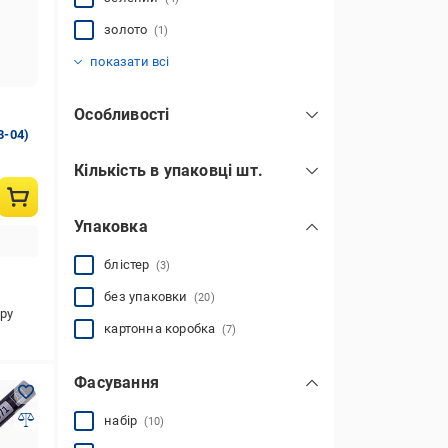
показати всі
золото
(1)
помаранчевий
рожевий
різнокольоровий
синій
срібло
фіолетовий
червоний
чорний
(1)
(1)
(7)
(3)
(1)
(1)
(1)
(2)
показати всі
Особливості
3-04)
водостійкі
(2)
Кількість в упаковці шт.
спиртові
(7)
1
(13)
лакові
(4)
Упаковка
4
(3)
на водній основі
(15)
12
(4)
незмивні
блістер
(3)
(6)
із глітером
(2)
показати всі
без упаковки
(20)
ру
картонна коробка
(7)
Фасування
набір
(10)