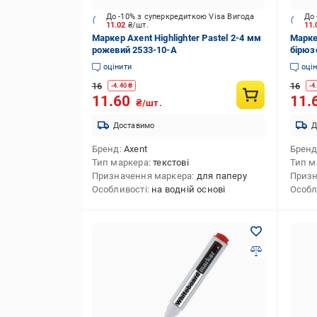
До -10% з суперкредиткою Visa Вигода
До 
11.02
₴/шт.
11
Маркер Axent Highlighter Pastel 2-4 мм
Маркер
рожевий 2533-10-A
бірюз
оцінити
оці
16
16
-
4.40
₴
-
4
11.60
11.
₴/шт.
Доставимо
Д
Бренд
Axent
Брен
Тип маркера
текстові
Тип м
Призначення маркера
для паперу
Призн
Особливості
на водній основі
Особл