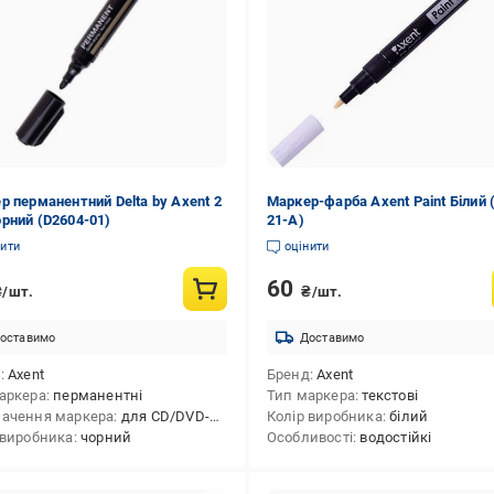
р перманентний Delta by Axent 2
Маркер-фарба Axent Paint Білий 
рний (D2604-01)
21-A)
нити
оцінити
60
₴/шт.
₴/шт.
оставимо
Доставимо
д
Axent
Бренд
Axent
аркера
перманентні
Тип маркера
текстові
ачення маркера
для CD/DVD-дисків,для гладких поверхонь
Колір виробника
білий
 виробника
чорний
Особливості
водостійкі