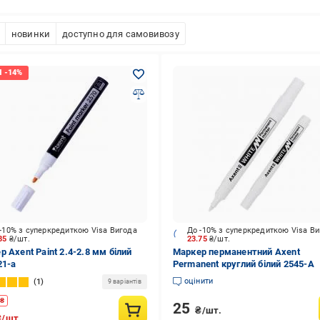
новинки
доступно для самовивозу
-10% з суперкредиткою Visa Вигода
До -10% з суперкредиткою Visa В
.85
₴/шт.
23.75
₴/шт.
 Axent Paint 2.4-2.8 мм білий
Маркер перманентний Axent
21-a
Permanent круглий білий 2545-A
оцінити
1
9 варіантів
₴
25
₴/шт.
₴/шт.