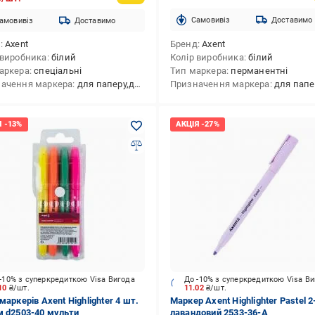
Cамовивіз
Доставимо
амовивіз
Доставимо
д
Axent
Бренд
Axent
 виробника
білий
Колір виробника
білий
аркера
спеціальні
Тип маркера
перманентні
ачення маркера
для паперу,для пластику,для скла,для кераміки
Призначення маркера
для папе
-10% з суперкредиткою Visa Вигода
До -10% з суперкредиткою Visa В
.10
₴/шт.
11.02
₴/шт.
маркерів Axent Highlighter 4 шт.
Маркер Axent Highlighter Pastel 
м d2503-40 мульти
лавандовий 2533-36-A