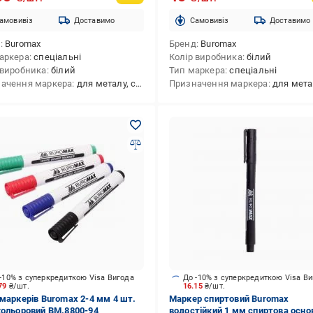
амовивіз
Доставимо
Cамовивіз
Доставимо
д
Buromax
Бренд
Buromax
аркера
спеціальні
Колір виробника
білий
 виробника
білий
Тип маркера
спеціальні
ачення маркера
для металу, сплаву (будівельного),для пластику,для скла,для кераміки,для текстилю,для шкіри,для дерева
Призначення маркера
для металу, сплаву (будівельного),для пластику,для текстилю,для
-10% з суперкредиткою Visa Вигода
До -10% з суперкредиткою Visa В
.79
₴/шт.
16.15
₴/шт.
 маркерів Buromax 2-4 мм 4 шт.
Маркер спиртовий Buromax
кольоровий BM.8800-94
водостійкий 1 мм спиртова осно