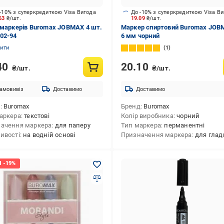
-10% з суперкредиткою Visa Вигода
До -10% з суперкредиткою Visa В
.63
₴/шт.
19.09
₴/шт.
 маркерів Buromax JOBMAX 4 шт.
Маркер спиртовий Buromax JOBM
02-94
6 мм чорний
нити
1
40
20.10
₴/шт.
₴/шт.
амовивіз
Доставимо
Доставимо
д
Buromax
Бренд
Buromax
аркера
текстові
Колір виробника
чорний
ачення маркера
для паперу
Тип маркера
перманентні
ивості
на водній основі
Призначення маркера
для гладких пов