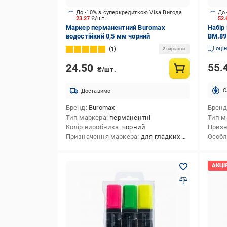
До -10% з суперкредиткою Visa Вигода
До 
23.27
₴/шт.
52
Маркер перманентний Buromax
Набір
водостійкий 0,5 мм чорний
BM.89
оці
1
2 варіанти
55.
24.50
₴/шт.
C
Доставимо
Бренд
Buromax
Брен
Тип маркера
перманентні
Тип м
Колір виробника
чорний
Призн
Призначення маркера
для гладких поверхонь
Особл