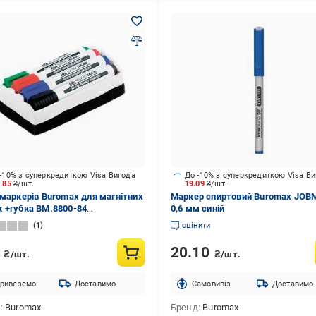
-10% з суперкредиткою Visa Вигода
До -10% з суперкредиткою Visa В
6.85
₴/шт.
19.09
₴/шт.
 маркерів Buromax для магнітних
Маркер спиртовий Buromax JOB
 +губка BM.8800-84
0,6 мм синій
кольоровий
1
оцінити
3
20.10
₴/шт.
₴/шт.
ривеземо
Доставимо
Cамовивіз
Доставимо
д
Buromax
Бренд
Buromax