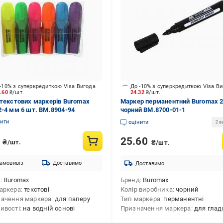
-10% з суперкредиткою Visa Вигода
До -10% з суперкредиткою Visa В
7.60
₴/шт.
24.32
₴/шт.
 текстових маркерів Buromax
Маркер перманентний Buromax 
2-4 мм 6 шт. BM.8904-94
чорний BM.8700-01-1
нити
оцінити
2 в
8
25.60
₴/шт.
₴/шт.
амовивіз
Доставимо
Доставимо
д
Buromax
Бренд
Buromax
аркера
текстові
Колір виробника
чорний
ачення маркера
для паперу
Тип маркера
перманентні
ивості
на водній основі
Призначення маркера
для гладких пов