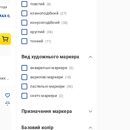
для теггінгу
(5)
товстий
(6)
игода
клиноподібний
(27)
AX 0,
конусоподібний
(32)
круглий
(34)
тонкий
(11)
Вид художнього маркера
акварельні маркери
(5)
акрилові маркери
(15)
ерхонь
пастельні маркери
(30)
скетч маркери
(2)
Призначення маркера
для CD/DVD-дисків
(8)
Базовий колір
для гладких поверхонь
(33)