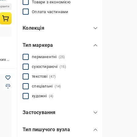
Товари з економією
аріанти
Оплата частинами
Колекція
100 Collection
(2)
Тип маркера
Jobmax
(7)
перманентні
(25)
ерхонь
сухостираючі
(15)
текстові
(47)
спеціальні
(14)
художні
(4)
Застосування
для виділення тексту
(45)
Тип пишучого вузла
для малювання
(23)