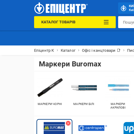
КИ
Киї
КАТАЛОГ ТОВАРІВ
Епіцентр К
Каталог
Офіс і канцтовари 📑
Пис
Маркери Buromax
МАРКЕРИ ЧОРНІ
МАРКЕРИ БІЛІ
МАРКЕРИ
АКРИЛОВІ