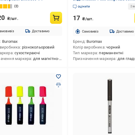
чорний
2
оцінити
2 в
20
17
₴/шт.
₴/шт.
амовивіз
Доставимо
Cамовивіз
Доставимо
д
Buromax
Бренд
Buromax
 виробника
різнокольоровий
Колір виробника
чорний
аркера
сухостираючі
Тип маркера
перманентні
ачення маркера
для магнітно-маркерних дощок
Призначення маркера
для гладких пов