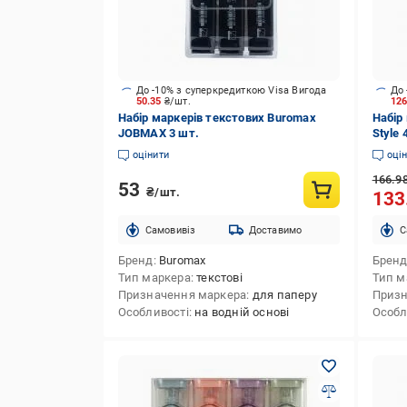
До -10% з суперкредиткою Visa Вигода
До 
50.35
₴/шт.
12
Набір маркерів текстових Buromax
Набір
JOBMAX 3 шт.
Style
оцінити
оці
166.9
53
₴/шт.
133
Cамовивіз
Доставимо
C
Бренд
Buromax
Брен
Тип маркера
текстові
Тип м
Призначення маркера
для паперу
Призн
Особливості
на водній основі
Особл