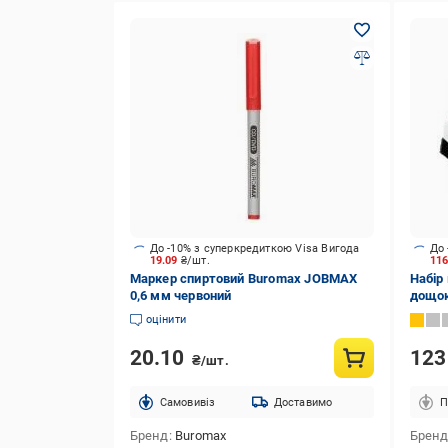
До -10% з суперкредиткою Visa Вигода
До 
19.09
₴/шт.
11
Маркер спиртовий Buromax JOBMAX
Набір
0,6 мм червоний
дощок
різно
оцінити
20.10
12
₴/шт.
Cамовивіз
Доставимо
П
Бренд
Buromax
Брен