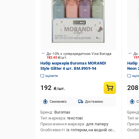
До -10% з суперкредиткою Visa Вигода
До 
182.40
₴/шт.
19
Набір маркерів Buromax MORANDI
Набір
Style Glitter 4 шт. BM.8909-94
Neon 
оцінити
оці
192
20
₴/шт.
Cамовивіз
Доставимо
C
Бренд
Buromax
Брен
Тип маркера
текстові
Тип м
Призначення маркера
для паперу
Призн
Особливості
із глітером,на водній основі
Особл