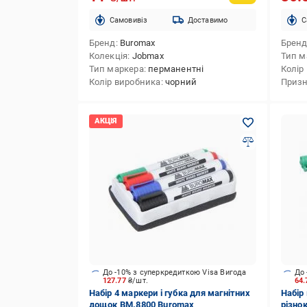
Cамовивіз
Доставимо
C
Бренд
Buromax
Брен
Колекція
Jobmax
Тип м
Тип маркера
перманентні
Колір
Колір виробника
чорний
Призн
До -10% з суперкредиткою Visa Вигода
До 
127.77
₴/шт.
64
Набір 4 маркери і губка для магнітних
Набір
дощок BM.8800 Buromax
різно