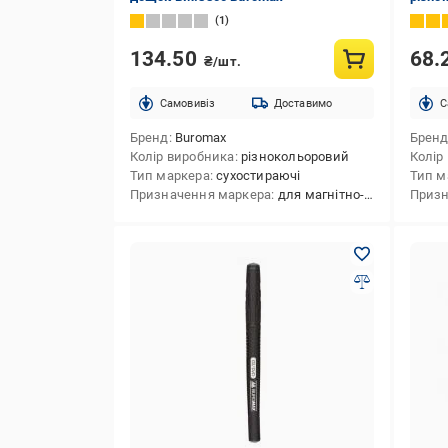
1
134.50
68.
₴/шт.
Cамовивіз
Доставимо
C
Бренд
Buromax
Брен
Колір виробника
різнокольоровий
Колір
Тип маркера
сухостираючі
Тип м
Призначення маркера
для магнітно-маркерних дощок
Призн