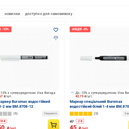
новинки
доступно для самовивозу
-10% з суперкредиткою Visa Вигода
До -10% з суперкредиткою Visa В
.67
₴/шт.
42.75
₴/шт.
маркер Buromax водостійкий
Маркер спеціальний Buromax
 1-2 мм BM.8708-12
водостійкий білий 1-4 мм BM.87
1
1
2 варіанти
2 в
47
.50
₴
-
2
₴
50
45
₴/шт.
₴/шт.