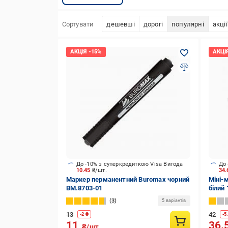
Сортувати
дешевші
дорогі
популярні
акції
До -10% з суперкредиткою Visa Вигода
До 
10.45
₴/шт.
34
Маркер перманентний Buromax чорний
Міні-
BM.8703-01
білий
3
5 варіантів
13
42
-
2
₴
-
5
11
36.
₴/шт.