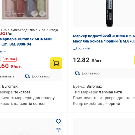
-10% з суперкредиткою Visa Вигода
6.92
₴/шт.
Маркер водостійкий JOBMAX 2-
 маркерів Buromax MORANDI
масляна основа Чорний (BM.870
 4 шт. BM.8908-94
оцінити
нити
12.82
8
-
33.38
₴
₴/шт.
.60
₴/шт.
Доставимо
амовивіз
Доставимо
д
Buromax
Бренд
Buromax
аркера
текстові
Тип маркера
перманентні
ачення маркера
для паперу
Призначення маркера
для пластику,для кераміки,для меблів,для скла,для шкіри,для текстилю,для металу, сплаву (будівельного),для шин,для дру
ивості
на водній основі
Колір виробника
чорний