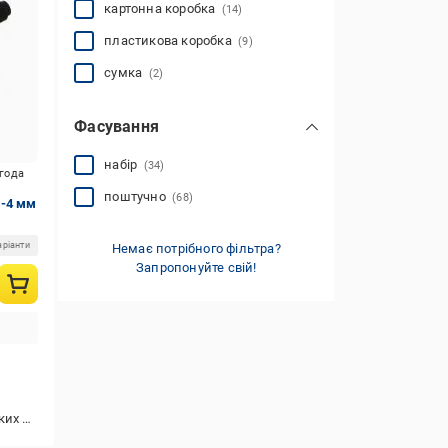
10
(1)
картонна коробка
(14)
12
20
(4)
(1)
показати всі
пластикова коробка
(9)
сумка
(2)
Фасування
набір
(34)
игода
поштучно
(68)
2-4 мм
аріанти
Немає потрібного фільтра?
Запропонуйте свій!
ерхонь