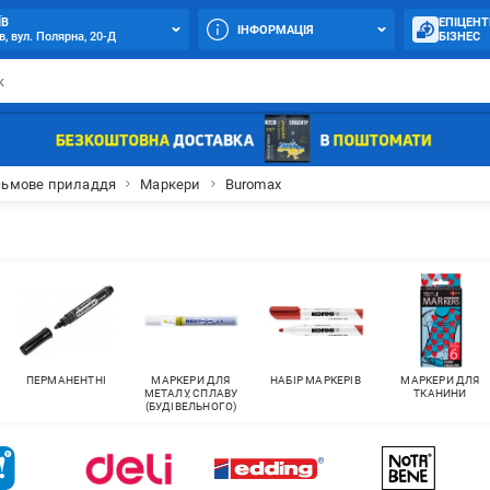
ЇВ
ЕПІЦЕНТ
ІНФОРМАЦІЯ
в, вул. Полярна, 20-Д
БІЗНЕС
ьмове приладдя
Маркери
Buromax
ПЕРМАНЕНТНІ
МАРКЕРИ ДЛЯ
НАБІР МАРКЕРІВ
МАРКЕРИ ДЛЯ
МЕТАЛУ, СПЛАВУ
ТКАНИНИ
(БУДІВЕЛЬНОГО)