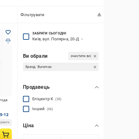
Фільтрувати
ЗАБРАТИ СЬОГОДНІ
Київ, вул. Полярна, 20-Д
Ви обрали
очистити всі
бренд:
Buromax
Продавець
Епіцентр К
(38)
игода
Інший
(66)
05-12
аріанти
Ціна