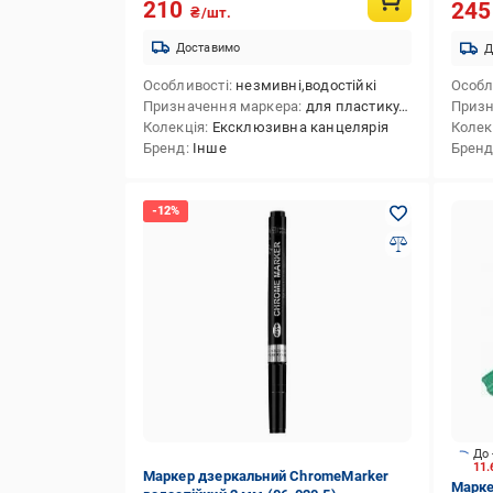
210
24
₴/шт.
Доставимо
Д
Особливості
незмивні,водостійкі
Особл
Призначення маркера
для пластику,для меблів,для скла,для текстилю,для металу, сплаву (будівельного),для шин,для друкованих плат,для дерева,для гладких поверхонь
Призн
Колекція
Ексклюзивна канцелярія
Колек
Бренд
Інше
Брен
До 
11
Маркер дзеркальний ChromeMarker
Марке