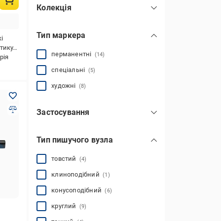
Колекція
Maxx
(2)
Тип маркера
Permanent
(2)
і
ованих плат,для дерева,для гладких поверхонь
Ексклюзивна канцелярія
(5)
перманентні
(14)
рія
спеціальні
(5)
художні
(8)
Застосування
для графіті
(5)
Тип пишучого вузла
для малювання
(5)
товстий
(4)
клиноподібний
(1)
конусоподібний
(6)
круглий
(9)