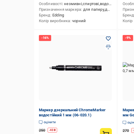
Особливості
незмивні,спиртові,водостійкі
Особл
Призначення маркера
для паперу,для металу, сплаву (будівельного),для пластику,для скла,для кераміки
Призн
Бренд
Edding
Брен
Колір виробника
чорний
Колір
Маркер дзеркальний ChromeMarker
Марке
водостійкий 1 мм (06-020.1)
мм Go
оцінити
оці
250
270
-
40
₴
-