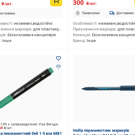
300
5
₴/шт.
₴/шт.
Привеземо
Доставимо
оставимо
ивості
незмивні,водостійкі
Особливості
незмивні,водостійк
ачення маркера
для пластику,для меблів,для скла,для текстилю,для металу, сплаву (будівельного),для шин,для дерева,для гладких поверхонь
Призначення маркера
для пластику,для меблів,для скла,для текстилю,для металу, сплаву (будівельного),для шин,для друк
ція
Ексклюзивна канцелярія
Колекція
Ексклюзивна канцеля
д
Інше
Бренд
Інше
-10% з суперкредиткою Visa Вигода
.68
₴/шт.
Набір перманентних маркерів
р перманентний Deli 1-5 мм 6881