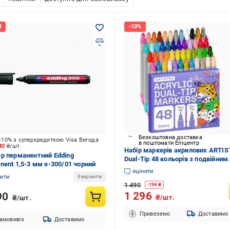
Безкоштовна доставка
-10% з суперкредиткою Visa Вигода
в поштомати Епіцентр
.40
₴/шт.
Набір маркерів акрилових ARTI
р перманентний Edding
Dual-Tip 48 кольорів з подвійним
nent 1,5-3 мм e-300/01 чорний
наконечником (33480935)
оцінити
нити
6 варіантів
1 490
-
194
₴
1 296
90
₴/шт.
₴/шт.
Привеземо
Доставимо
амовивіз
Доставимо