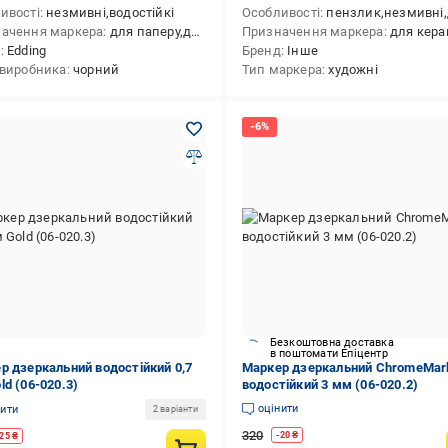
ивості
незмивні,водостійкі
Особливості
пензлик,незмивні,двосторонні,на водній основі
ачення маркера
для паперу,для пластику,для металу, сплаву (будівельного),для скла,для кераміки
Призначення маркера
для кераміки,для скла,для паперу,для текстилю,для металу, сплаву (будівельног
д
Edding
Бренд
Інше
 виробника
чорний
Тип маркера
художні
Безкоштовна доставка
в поштомати Епіцентр
р дзеркальний водостійкий 0,7
Маркер дзеркальний ChromeMar
ld (06-020.3)
водостійкий 3 мм (06-020.2)
оцінити
нити
2 варіанти
320
-
20
₴
25
₴