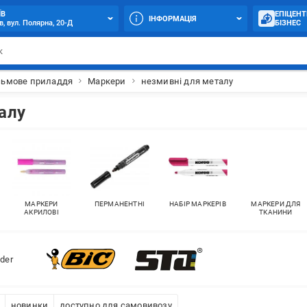
ЇВ
ЕПІЦЕНТ
ІНФОРМАЦІЯ
в, вул. Полярна, 20-Д
БІЗНЕС
ьмове приладдя
Маркери
незмивні для металу
алу
МАРКЕРИ
ПЕРМАНЕНТНІ
НАБІР МАРКЕРІВ
МАРКЕРИ ДЛЯ
АКРИЛОВІ
ТКАНИНИ
der
новинки
доступно для самовивозу