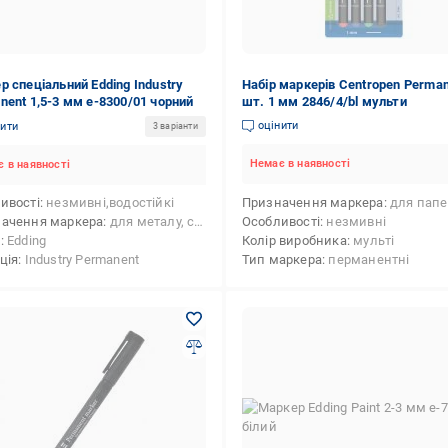
р спеціальний Edding Industry
Набір маркерів Centropen Perman
nent 1,5-3 мм e-8300/01 чорний
шт. 1 мм 2846/4/bl мульти
оцінити
нити
3 варіанти
Немає в наявності
 в наявності
ивості
незмивні,водостійкі
Призначення маркера
для паперу,для металу, сплаву (будівельного),для CD/DVD-дисків,для пл
ачення маркера
для металу, сплаву (будівельного),для пластику
Особливості
незмивні
д
Edding
Колір виробника
мульті
ція
Industry Permanent
Тип маркера
перманентні