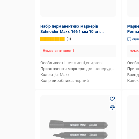
Набір перманентних маркерів
Марке
Schneider Maxx 166 1 мм 10 шт.
Perma
чорний S116601
1
оці
Немає в наявності
Немає
Особливості
незмивні,спиртові
Особл
Призначення маркера
для паперу,для металу, сплаву (будівельного),для фліпчарта,для пластику,для скла
Призн
Колекція
Maxx
Брен
Колір виробника
чорний
Колек