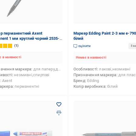
р перманентний Axent
Маркер Edding Paint 2-3 мм e-79
nent 1 мм круглий чорний 2535-
білий
1
оцінити
8 ва
 в наявності
Немає в наявності
ачення маркера
для паперу,для металу, сплаву (будівельного),для CD/DVD-дисків,для пластику,для шкіри,для дерева
Особливості
лакові,незмивні
ивості
незмивні,спиртові
Призначення маркера
для пластику,для шкіри,для скла,для кераміки,для паперу,для меблів,для металу, сплаву
д
Axent
Бренд
Edding
аркера
перманентні
Колір виробника
білий