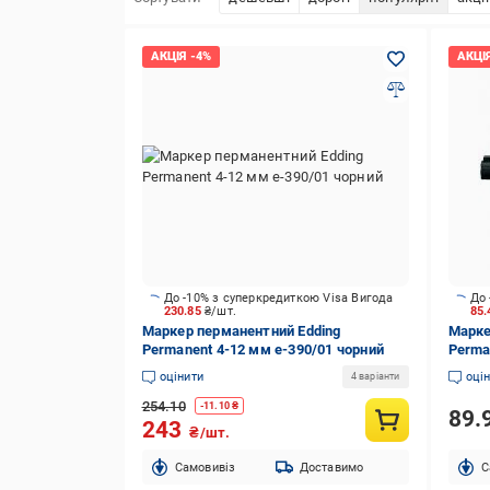
До -10% з суперкредиткою Visa Вигода
До 
230.85
₴/шт.
85
Маркер перманентний Edding
Марке
Permanent 4-12 мм e-390/01 чорний
Perma
оцінити
оці
4 варіанти
254.10
-
11.10
₴
89.
243
₴/шт.
Cамовивіз
Доставимо
C