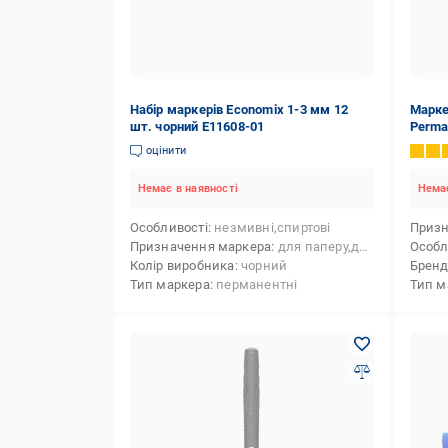
Набір маркерів Economix 1-3 мм 12
Марке
шт. чорний E11608-01
Perma
01-A
оцінити
Немає в наявності
Немає
Особливості
незмивні,спиртові
Призн
Призначення маркера
для паперу,для металу, сплаву (будівельного),для CD/DVD-дисків,для пластику,для скла
Особл
Колір виробника
чорний
Брен
Тип маркера
перманентні
Тип м