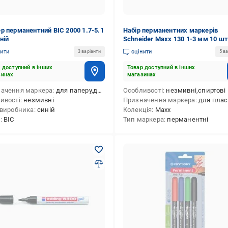
р перманентний BIC 2000 1.7-5.1
Набір перманентних маркерів
ній
Schneider Maxx 130 1-3 мм 10 шт
червоний S113002
нити
оцінити
3 варіанти
5 ва
 доступний в інших
Товар доступний в інших
зинах
магазинах
ачення маркера
для паперу,для металу, сплаву (будівельного),для пластику,для скла
Особливості
незмивні,спиртові
ивості
незмивні
Призначення маркера
для пластику,для шкіри,для CD/DVD-дисків,для скла,для кераміки,для паперу,для меблів,для
 виробника
синій
Колекція
Maxx
д
BIC
Тип маркера
перманентні