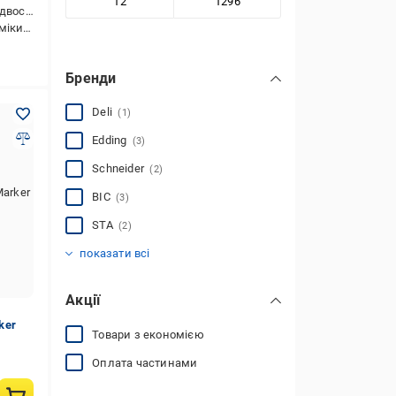
,водостійкі
о),для дерева,для гладких поверхонь
Бренди
Deli
(1)
Edding
(3)
Schneider
(2)
BIC
(3)
STA
(2)
Інше
(6)
показати всі
Акції
ker
Товари з економією
Оплата частинами