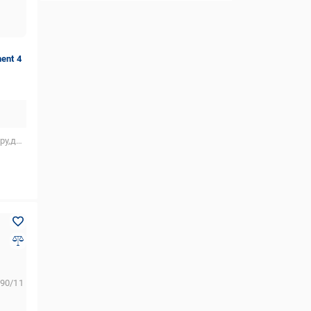
ent 4
астику,для скла,для кераміки