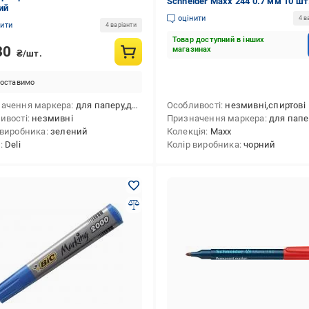
Schneider Maxx 244 0.7 мм 10 шт
ий
чорний S124401
оцінити
4 в
нити
4 варіанти
Товар доступний в інших
30
магазинах
₴/шт.
оставимо
ачення маркера
для паперу,для металу, сплаву (будівельного),для пластику,для скла
Особливості
незмивні,спиртові
ивості
незмивні
Призначення маркера
для паперу,для металу, сплаву (будівельного),для CD/DVD-дисків,для пластику,для скла,для ке
 виробника
зелений
Колекція
Maxx
д
Deli
Колір виробника
чорний