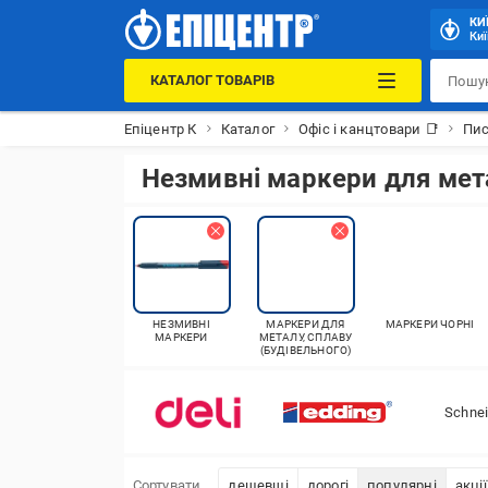
КИ
Киї
КАТАЛОГ ТОВАРІВ
Епіцентр К
Каталог
Офіс і канцтовари 📑
Пис
Незмивні маркери для мет
НЕЗМИВНІ
МАРКЕРИ ДЛЯ
МАРКЕРИ ЧОРНІ
МАРКЕРИ
МЕТАЛУ, СПЛАВУ
(БУДІВЕЛЬНОГО)
Schnei
Сортувати
дешевші
дорогі
популярні
акції