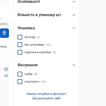
Особливості
незмивні
(17)
Кількість в упаковці шт.
водостійкі
(31)
.
1
(6)
масляні
(2)
ріантів
Упаковка
10
(5)
пензлик
(5)
48
(1)
спиртові
блістер
(1)
(16)
двосторонні
змивні
лакові
на водній основі
(2)
(2)
(4)
(8)
показати всі
без упаковки
(13)
 металу, сплаву (будівельного),для дерева
картонна коробка
(3)
Фасування
набір
(3)
поштучно
(14)
Немає потрібного фільтра?
Запропонуйте свій!