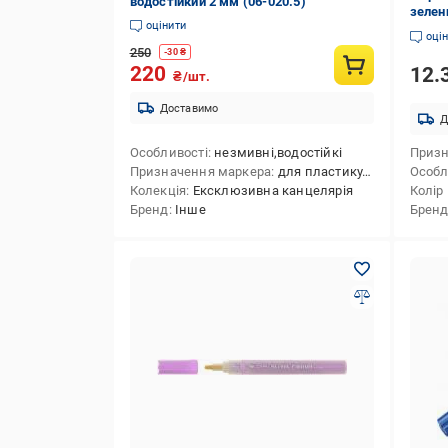
водостійкий 2 мм (06-020.5)
зелен
оцінити
оці
250
-
30
₴
220
12.
₴/шт.
Доставимо
Д
Особливості
незмивні,водостійкі
Призн
Призначення маркера
для пластику,для меблів,для скла,для текстилю,для металу, сплаву (будівельного),для шин,для друкованих плат,для дерева,для гладких поверхонь
Особл
Колекція
Ексклюзивна канцелярія
Колір
Бренд
Інше
Брен