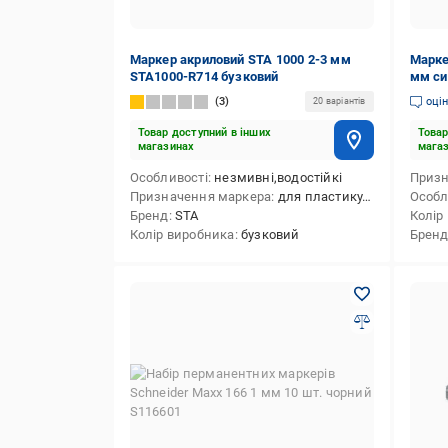
Маркер акриловий STA 1000 2-3 мм
Марке
STA1000-R714 бузковий
мм си
3
оці
20 варіантів
Товар доступний в інших
Товар
магазинах
мага
Особливості
незмивні,водостійкі
Призн
Призначення маркера
для пластику,для шкіри,для CD/DVD-дисків,для скла,для кераміки,для паперу,для меблів,для металу, сплаву (будівельного),для текстилю,для дерева
Особл
Бренд
STA
Колір
Колір виробника
бузковий
Брен