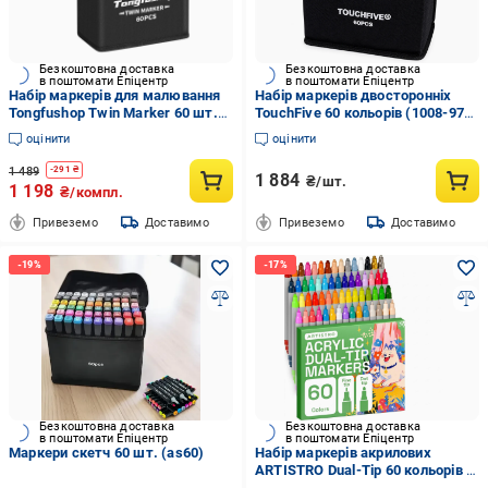
Безкоштовна доставка
Безкоштовна доставка
в поштомати Епіцентр
в поштомати Епіцентр
Набір маркерів для малювання
Набір маркерів двосторонніх
Tongfushop Twin Marker 60 шт.
TouchFive 60 кольорів (1008-978-
(35279956)
00)
оцінити
оцінити
1 489
-
291
₴
1 884
₴/шт.
1 198
₴/компл.
Привеземо
Доставимо
Привеземо
Доставимо
Безкоштовна доставка
Безкоштовна доставка
в поштомати Епіцентр
в поштомати Епіцентр
Маркери скетч 60 шт. (as60)
Набір маркерів акрилових
ARTISTRO Dual-Tip 60 кольорів з
подвійним наконечником