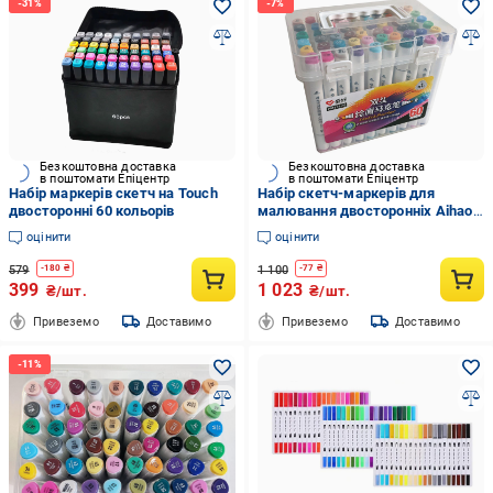
Безкоштовна доставка
Безкоштовна доставка
в поштомати Епіцентр
в поштомати Епіцентр
Набір маркерів скетч на Touch
Набір скетч-маркерів для
двосторонні 60 кольорів
малювання двосторонніх Aihao
sketchmarker PM514-60 60 шт.
оцінити
оцінити
579
1 100
-
180
₴
-
77
₴
399
1 023
₴/шт.
₴/шт.
Привеземо
Доставимо
Привеземо
Доставимо