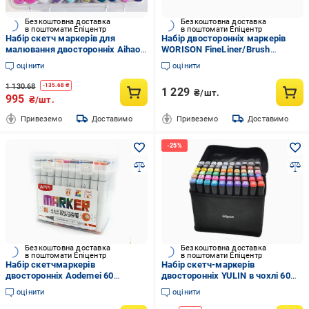
Безкоштовна доставка
Безкоштовна доставка
в поштомати Епіцентр
в поштомати Епіцентр
Набір скетч маркерів для
Набір двосторонніх маркерів
малювання двосторонніх Aihao
WORISON FineLiner/Brush
sketchmarker 60 шт. (PM514-60)
Markers Pens 60 штук (WN-
оцінити
оцінити
002/60)
1 130.68
-
135.68
₴
1 229
₴/шт.
995
₴/шт.
Привеземо
Доставимо
Привеземо
Доставимо
Безкоштовна доставка
Безкоштовна доставка
в поштомати Епіцентр
в поштомати Епіцентр
Набір скетчмаркерів
Набір скетч-маркерів
двосторонніх Aodemei 60
двосторонніх YULIN в чохлі 60
кольорів
шт. (MX-00007172)
оцінити
оцінити