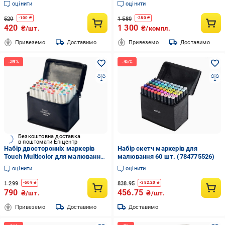
оцінити
оцінити
(33480932)
520
1 580
-
100
₴
-
280
₴
420
1 300
₴/шт.
₴/компл.
Привеземо
Доставимо
Привеземо
Доставимо
Безкоштовна доставка
в поштомати Епіцентр
Набір двосторонніх маркерів
Набір скетч маркерів для
Touch Multicolor для малювання
малювання 60 шт. (784775526)
на спиртовій основі 60 шт.
оцінити
оцінити
(2347.60)
1 299
838.95
-
509
₴
-
382.20
₴
790
456.75
₴/шт.
₴/шт.
Привеземо
Доставимо
Доставимо