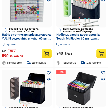
Безкоштовна доставка
Безкоштовна доставка
в поштомати Епіцентр
в поштомати Епіцентр
Набір скетч-маркерів акрилових
Набір маркерів двосторонніх
YULIN водостійкі в кейсі 60 шт.
Touch Multicolor 60 шт. для
(MX-00009308)
малювання та Підставка для
оцінити
оцінити
маркерів і канцелярії Зелений
900
-
310
₴
940
₴/шт.
590
₴/компл.
Привеземо
Доставимо
Привеземо
Доставимо
Безкоштовна доставка
Безкоштовна доставка