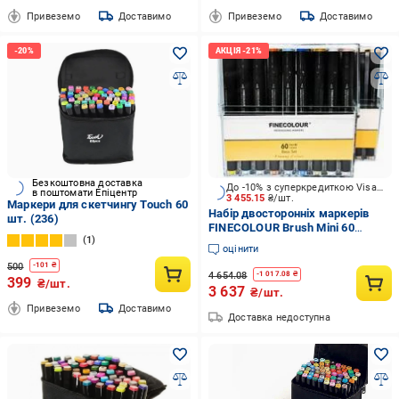
Привеземо
Доставимо
Привеземо
Доставимо
Безкоштовна доставка
До -10% з суперкредиткою Visa Вигода
в поштомати Епіцентр
3 455.15
₴/шт.
Маркери для скетчингу Touch 60
Набір двосторонніх маркерів
шт. (236)
FINECOLOUR Brush Mini 60
1
кольорів EF103-TB60
оцінити
різнокольоровий
500
-
101
₴
4 654.08
-
1 017.08
₴
399
₴/шт.
3 637
₴/шт.
Привеземо
Доставимо
Доставка недоступна