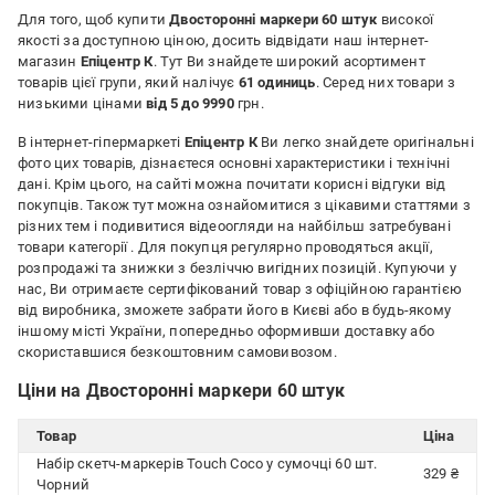
Для того, щоб купити
Двосторонні маркери 60 штук
високої
якості за доступною ціною, досить відвідати наш інтернет-
магазин
Епіцентр К
. Тут Ви знайдете широкий асортимент
товарів цієї групи, який налічує
61 одиниць
. Серед них товари з
низькими цінами
від 5 до 9990
грн.
В інтернет-гіпермаркеті
Епіцентр К
Ви легко знайдете оригінальні
фото цих товарів, дізнаєтеся основні характеристики і технічні
дані. Крім цього, на сайті можна почитати корисні відгуки від
покупців. Також тут можна ознайомитися з цікавими статтями з
різних тем і подивитися відеоогляди на найбільш затребувані
товари категорії
. Для покупця регулярно проводяться акції,
розпродажі та знижки з безліччю вигідних позицій. Купуючи у
нас, Ви отримаєте сертифікований товар з офіційною гарантією
від виробника, зможете забрати його в Києві або в будь-якому
іншому місті України, попередньо оформивши доставку або
скориставшися безкоштовним самовивозом.
Ціни на Двосторонні маркери 60 штук
Товар
Ціна
Набір скетч-маркерів Touch Coco у сумочці 60 шт.
329 ₴
Чорний