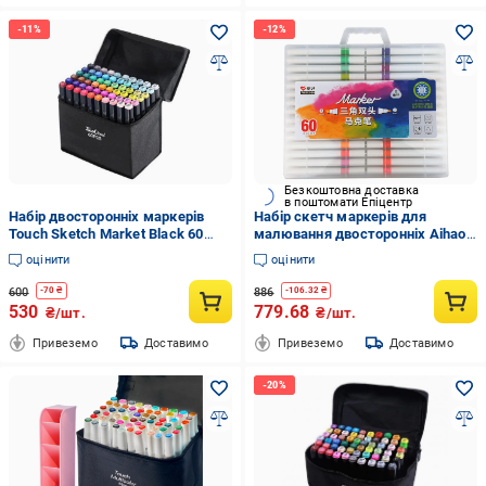
Безкоштовна доставка
в поштомати Епіцентр
Набір двосторонніх маркерів
Набір скетч маркерів для
Touch Sketch Market Black 60
малювання двосторонніх Aihao
кольорів (7751)
sketchmarker 60 шт. (PM515-60)
оцінити
оцінити
600
886
-
70
₴
-
106.32
₴
530
779.68
₴/шт.
₴/шт.
Привеземо
Доставимо
Привеземо
Доставимо