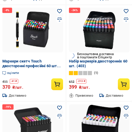
Безкоштовна доставка
в поштомати Епіцентр
Маркери скетч Touch
Набір маркерів двосторонніх 60
двосторонні професійні 60 шт.
шт. (403)
(14695369)
оцінити
1
411
612
-
41
₴
-
213
₴
370
399
₴/шт.
₴/шт.
Доставимо
Привеземо
Доставимо