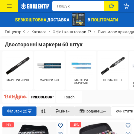
Епіцентр К
Каталог
Офіс і канцтовари 📑
Письмове прилад
Двосторонні маркери 60 штук
МАРКЕРИ ЧОРНІ
МАРКЕРИ БІЛІ
МАРКЕРИ
ПЕРМАНЕНТНІ
АКРИЛОВІ
Touch
Фільтри (2)
Ціна
Продавець
очистити 