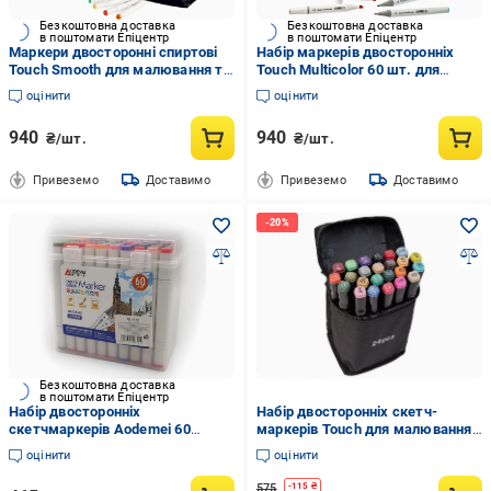
Безкоштовна доставка
Безкоштовна доставка
в поштомати Епіцентр
в поштомати Епіцентр
Маркери двосторонні спиртові
Набір маркерів двосторонніх
Touch Smooth для малювання та
Touch Multicolor 60 шт. для
скетчів 60 шт. та Підставка для
малювання та Підставка для
оцінити
оцінити
маркерів Зелений
маркерів та канцелярії
Блакитний
940
940
₴/шт.
₴/шт.
Привеземо
Доставимо
Привеземо
Доставимо
Безкоштовна доставка
в поштомати Епіцентр
Набір двосторонніх
Набір двосторонніх скетч-
скетчмаркерів Aodemei 60
маркерів Touch для малювання
кольорів
на спиртовій основі
оцінити
оцінити
575
-
115
₴