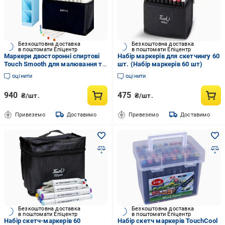
Безкоштовна доставка
Безкоштовна доставка
в поштомати Епіцентр
в поштомати Епіцентр
Маркери двосторонні спиртові
Набір маркерів для скетчингу 60
Touch Smooth для малювання та
шт. (Набір маркерів 60 шт)
скетчів 60 шт. та Підставка для
оцінити
оцінити
маркерів Блакитний
940
475
₴/шт.
₴/шт.
Привеземо
Доставимо
Привеземо
Доставимо
Безкоштовна доставка
Безкоштовна доставка
в поштомати Епіцентр
в поштомати Епіцентр
Набір скетч-маркерів 60
Набір скетч маркерів TouchCool