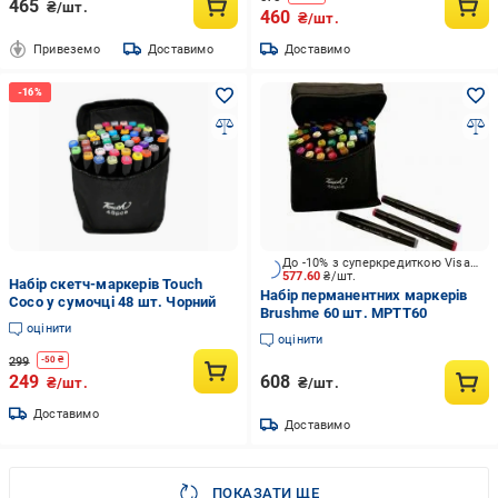
465
₴/шт.
460
₴/шт.
Привеземо
Доставимо
Доставимо
До -10% з суперкредиткою Visa Вигода
577.60
₴/шт.
Набір скетч-маркерів Touch
Набір перманентних маркерів
Coco у сумочці 48 шт. Чорний
Brushme 60 шт. MPTT60
оцінити
оцінити
299
-
50
₴
249
608
₴/шт.
₴/шт.
Доставимо
Доставимо
ПОКАЗАТИ ЩЕ