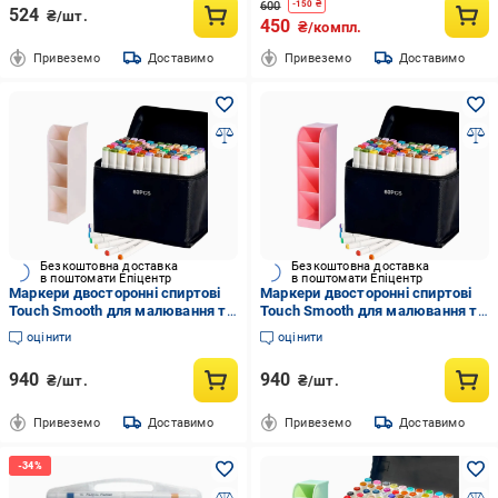
600
-
150
₴
524
₴/шт.
450
₴/компл.
Привеземо
Доставимо
Привеземо
Доставимо
Безкоштовна доставка
Безкоштовна доставка
в поштомати Епіцентр
в поштомати Епіцентр
Маркери двосторонні спиртові
Маркери двосторонні спиртові
Touch Smooth для малювання та
Touch Smooth для малювання та
скетчів 60 шт. та Підставка для
скетчів 60 шт. та Підставка для
оцінити
оцінити
маркерів Бежевий
маркерів Рожевий
940
940
₴/шт.
₴/шт.
Привеземо
Доставимо
Привеземо
Доставимо