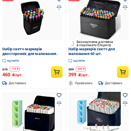
Безкоштовна доставка
в поштомати Епіцентр
Набір скетч-маркерів
Набір маркерів скетч для
двосторонніх для малювання
малювання 60 шт.
Touch на спиртовій основі 60 шт.
оцінити
оцінити
(1-17-22112235548/6033)
576
599
-
116
₴
-
200
₴
460
399
₴/шт.
₴/шт.
Доставимо
Привеземо
Доставимо