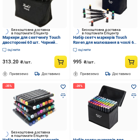
Безкоштовна доставка
Безкоштовна доставка
в поштомати Епіцентр
в поштомати Епіцентр
Маркери для скетчингу Touch
Набір скетч маркерів Touch
двосторонні 60 шт. Чорний
Raven для малювання в чохлі 60
(1507690491)
кольорів (199+154)
оцінити
оцінити
313.20
995
₴/шт.
₴/шт.
Привеземо
Доставимо
Привеземо
Доставимо
Безкоштовна доставка
в поштомати Епіцентр
Набір двосторонніх маркерів
Набір скетч-маркерів для