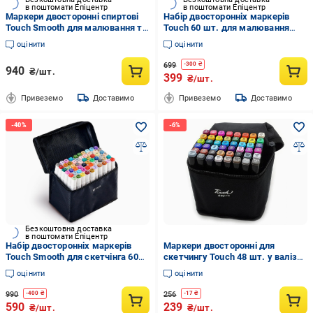
в поштомати Епіцентр
в поштомати Епіцентр
Маркери двосторонні спиртові
Набір двосторонніх маркерів
Touch Smooth для малювання та
Touch 60 шт. для малювання
скетчів 60 шт. та Підставка для
Чорний
оцінити
оцінити
маркерів Чорний
699
-
300
₴
940
₴/шт.
399
₴/шт.
Привеземо
Доставимо
Привеземо
Доставимо
Безкоштовна доставка
в поштомати Епіцентр
Набір двосторонніх маркерів
Маркери двосторонні для
Touch Smooth для скетчінга 60
скетчингу Touch 48 шт. у валізці
шт.
(50940)
оцінити
оцінити
990
256
-
400
₴
-
17
₴
590
239
₴/шт.
₴/шт.