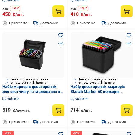
550
590
-
100
₴
-
180
₴
450
410
₴/шт.
₴/шт.
Привеземо
Доставимо
Привеземо
Доставимо
Безкоштовна доставка
Безкоштовна доставка
в поштомати Епіцентр
в поштомати Епіцентр
Набір маркерів двосторонніх
Набір двосторонніх маркерів
для скетчингу та малювання в
Sketch Marker 60 кольорів
сумці 60 кольорів (DR014866)
(НФ-00007172)
оцінити
оцінити
519
714
₴/компл.
₴/шт.
Привеземо
Доставимо
Привеземо
Доставимо