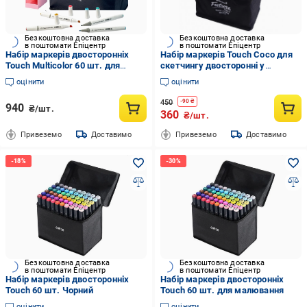
Безкоштовна доставка
Безкоштовна доставка
в поштомати Епіцентр
в поштомати Епіцентр
Набір маркерів двосторонніх
Набір маркерів Touch Coco для
Touch Multicolor 60 шт. для
скетчингу двосторонні у
малювання та Підставка для
чорному чохлі 60 шт.
оцінити
оцінити
маркерів і канцелярії Рожевий
(NabMAR60)
450
-
90
₴
940
₴/шт.
360
₴/шт.
Привеземо
Доставимо
Привеземо
Доставимо
Безкоштовна доставка
Безкоштовна доставка
в поштомати Епіцентр
в поштомати Епіцентр
Набір маркерів двосторонніх
Набір маркерів двосторонніх
Touch 60 шт. Чорний
Touch 60 шт. для малювання
оцінити
оцінити