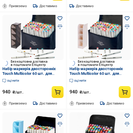
Привеземо
Доставимо
Доставимо
Безкоштовна доставка
Безкоштовна доставка
в поштомати Епіцентр
в поштомати Епіцентр
Набір маркерів двосторонніх
Набір маркерів двосторонніх
Touch Multicolor 60 шт. для
Touch Multicolor 60 шт. для
малювання та Підставка для
малювання та Підставка для
оцінити
оцінити
маркерів і канцелярії Чорний
маркерів та канцелярії Бежевий
940
940
₴/шт.
₴/шт.
Привеземо
Доставимо
Привеземо
Доставимо