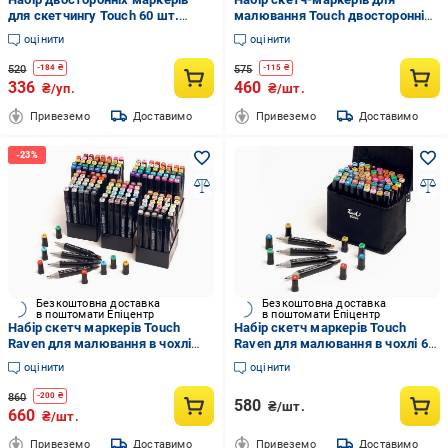
для скетчингу Touch 60 шт.
малювання Touch двосторонні
(10133)
на спиртовій основі 60 шт. (3-18-
оцінити
оцінити
22112235548/60)
520
575
-
184
₴
-
115
₴
336
460
₴/уп.
₴/шт.
Привеземо
Доставимо
Привеземо
Доставимо
Безкоштовна доставка
Безкоштовна доставка
в поштомати Епіцентр
в поштомати Епіцентр
Набір скетч маркерів Touch
Набір скетч маркерів Touch
Raven для малювання в чохлі
Raven для малювання в чохлі 60
альбом А5 у подарунок 60
кольорів (199)
оцінити
оцінити
кольорів
860
-
200
₴
580
₴/шт.
660
₴/шт.
Привеземо
Доставимо
Привеземо
Доставимо