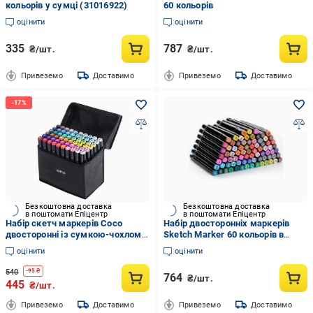
кольорів у сумці (31016922)
60 кольорів
оцінити
оцінити
335
787
₴/шт.
₴/шт.
Привеземо
Доставимо
Привеземо
Доставимо
Безкоштовна доставка
Безкоштовна доставка
в поштомати Епіцентр
в поштомати Епіцентр
Набір скетч маркерів Coco
Набір двосторонніх маркерів
двосторонні із сумкою-чохлом
Sketch Marker 60 кольорів в
60 шт.
сумці (IR004800)
оцінити
оцінити
540
-
95
₴
764
₴/шт.
445
₴/шт.
Привеземо
Доставимо
Привеземо
Доставимо