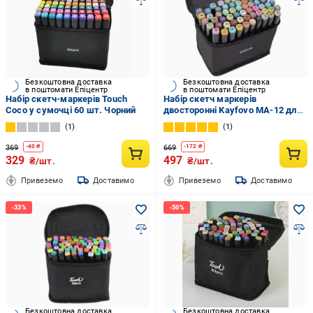
Безкоштовна доставка
Безкоштовна доставка
в поштомати Епіцентр
в поштомати Епіцентр
Набір скетч-маркерів Touch
Набір скетч маркерів
Coco у сумочці 60 шт. Чорний
двосторонні Kayfovo MA-12 для
малювання з чохлом 60 шт.
1
1
(28921)
369
669
-
40
₴
-
172
₴
329
497
₴/шт.
₴/шт.
Привеземо
Доставимо
Привеземо
Доставимо
Безкоштовна доставка
Безкоштовна доставка