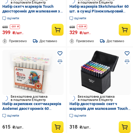
в поштомати Епіцентр
в поштомати Епіцентр
Набір скетч маркерів Touch
Набір маркерів Sketchmarker 60
двосторонніх для малювання з
шт. в сумці Різнокольоровий
чохлом 60 шт.
(Е500082)
оцінити
оцінити
600
658
-
201
₴
-
329
₴
399
329
₴/шт.
₴/шт.
Привеземо
Доставимо
Привеземо
Доставимо
Безкоштовна доставка
Безкоштовна доставка
в поштомати Епіцентр
в поштомати Епіцентр
Набір акрилових скетчмаркерів
Набір двосторонніх скетч
Aodemei двосторонніх 60
маркерів для малювання Touch
кольорів
60 шт. (HA-223)
оцінити
оцінити
615
318
₴/шт.
₴/шт.