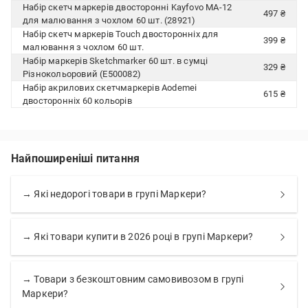
Набір скетч маркерів двосторонні Kayfovo MA-12
497 ₴
для малювання з чохлом 60 шт. (28921)
Набір скетч маркерів Touch двосторонніх для
399 ₴
малювання з чохлом 60 шт.
Набір маркерів Sketchmarker 60 шт. в сумці
329 ₴
Різнокольоровий (Е500082)
Набір акрилових скетчмаркерів Aodemei
615 ₴
двосторонніх 60 кольорів
Найпоширеніші питання
→ Які недорогі товари в групі Маркери?
→ Які товари купити в 2026 році в групі Маркери?
→ Товари з безкоштовним самовивозом в групі
Маркери?