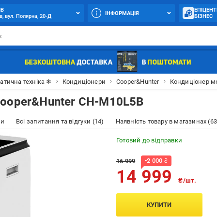
ЇВ
ЕПІЦЕНТ
ІНФОРМАЦІЯ
в, вул. Полярна, 20-Д
БІЗНЕС
атична техніка ❄
Кондиціонери
Cooper&Hunter
Кондиціонер м
Cooper&Hunter CH-M10L5B
ки
Всі запитання та відгуки (14)
Наявність товару в магазинах (63
Готовий до відправки
-
2 000
₴
16 999
14 999
₴/шт.
КУПИТИ