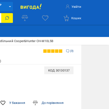
Р
Увійти
Кошик
обільний Cooper&Hunter CH-M10L5B
3
)
КОД
30130137
У бажання
До порівняння