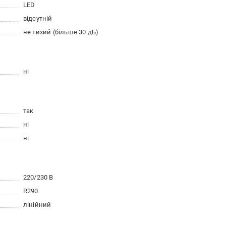
LED
відсутній
не тихий (більше 30 дБ)
ні
так
ні
ні
220/230 В
R290
лінійний