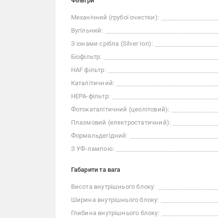
Фільтри
Механічний (грубої очистки):
Вугільний:
З іонами срібла (Silver Ion):
Біофільтр:
HAF фільтр:
Каталітичний:
НЕРА-фільтр:
Фотокаталітичний (цеолітовий):
Плазмовий (електростатичний):
Формальдегідний:
З УФ-лампою:
Габарити та вага
Висота внутрішнього блоку:
Ширина внутрішнього блоку:
Глибина внутрішнього блоку: