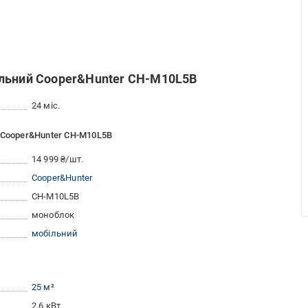
ільний Cooper&Hunter CH-M10L5B
24 міс.
 Cooper&Hunter CH-M10L5B
14 999 ₴/шт.
Cooper&Hunter
CH-M10L5B
моноблок
мобільний
25 м²
2,6 кВт