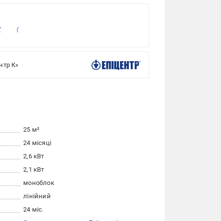
нтр К»
25 м²
24 місяці
2,6 кВт
2,1 кВт
моноблок
лінійний
24 міс.