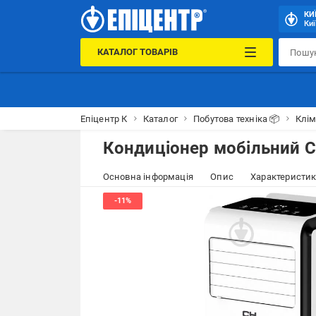
КИ
Киї
КАТАЛОГ ТОВАРІВ
Епіцентр К
Каталог
Побутова техніка 📦
Клім
Кондиціонер мобільний 
Основна інформація
Опис
Характеристи