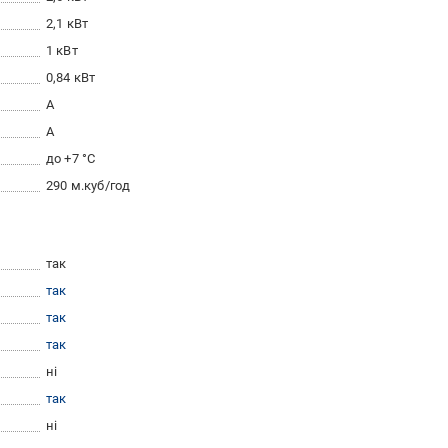
2,1 кВт
1 кВт
0,84 кВт
A
A
до +7 °C
290 м.куб/год
так
так
так
так
ні
так
ні