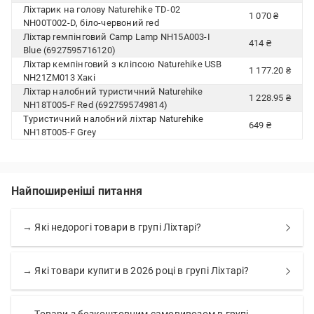
Ліхтарик на голову Naturehike TD-02
1 070 ₴
NH00T002-D, біло-червоний red
Ліхтар rемпінговий Camp Lamp NH15A003-I
414 ₴
Blue (6927595716120)
Ліхтар кемпінговий з кліпсою Naturehike USB
1 177.20 ₴
NH21ZM013 Хакі
Ліхтар налобний туристичний Naturehike
1 228.95 ₴
NH18T005-F Red (6927595749814)
Туристичний налобний ліхтар Naturehike
649 ₴
NH18T005-F Grey
Найпоширеніші питання
→ Які недорогі товари в групі Ліхтарі?
→ Які товари купити в 2026 році в групі Ліхтарі?