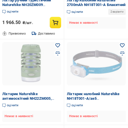
Ліхтар ручний туристичний
Ліхтар налобний Naturehike
Naturehike NH20ZM009
2700mAh NH18T001-A Блакитний
(6927595748398)
оцінити
оцінити
2 варіанти
1 966.50
₴/шт.
Немає в наявності
Привеземо
Доставимо
Ліхтарик Naturehike
Ліхтарик налобний Naturehike
антимоскітний NH22ZM005,
NH18T001-A/акб
зелений 200 Lm 003656788
2700mAh/220Lum Blue (575587)
оцінити
оцінити
Немає в наявності
Немає в наявності