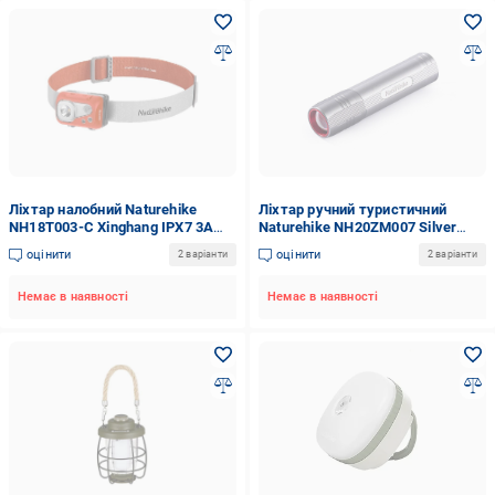
Ліхтар налобний Naturehike
Ліхтар ручний туристичний
NH18T003-C Xinghang IPX7 3A
Naturehike NH20ZM007 Silver
battery Orange (6927595746288)
(6927595746547)
оцінити
оцінити
2 варіанти
2 варіанти
Немає в наявності
Немає в наявності