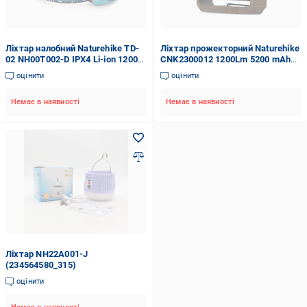
Ліхтар налобний Naturehike TD-
Ліхтар прожекторний Naturehike
02 NH00T002-D IPX4 Li-ion 1200
CNK2300012 1200Lm 5200 mAh
mAh Grey/Blue (6927595741740)
9,3x10x4,3 см Brown
оцінити
оцінити
(6976507665421)
Немає в наявності
Немає в наявності
Ліхтар NH22A001-J
(234564580_315)
оцінити