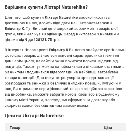
Вирішили купити Ліхтарі Naturehike?
Для того, щоб купити
Ліхтарі Naturehike
високої якості за
доступною ціною, досить відвідати наш інтернет-магазин
Епіцентр К
. Тут Ви знайдете широкий асортимент товарів цієї
групи, який налічує
10 одиниць
. Серед них товари з низькими
цінами
від 9 до 128121.75
грн.
В інтернет-гіпермаркеті
Епіцентр К
Ви легко знайдете оригінальні
фото цих товарів, дізнаєтеся основні характеристики і технічні
дані. Крім цього, на сайті можна почитати корисні відгуки від
покупців. Також тут можна ознайомитися з цікавими статтями з
різних тем і подивитися відеоогляди на найбільш затребувані
товари категорії
. Для покупця регулярно проводяться акції,
розпродажі та знижки з безліччю вигідних позицій. Купуючи у
нас, Ви отримаєте сертифікований товар з офіційною гарантією
від виробника, зможете забрати його в Києві або в будь-якому
іншому місті України, попередньо оформивши доставку або
скориставшися безкоштовним самовивозом.
Ціни на Ліхтарі Naturehike
Товар
Ціна