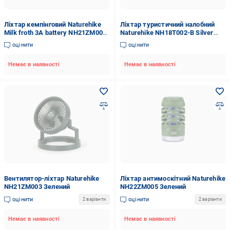
Ліхтар кемпінговий Naturehike
Ліхтар туристичний налобний
Milk froth 3A battery NH21ZM002
Naturehike NH18T002-B Silver
Wood grain
(6927595746189)
оцінити
оцінити
Немає в наявності
Немає в наявності
Вентилятор-ліхтар Naturehike
Ліхтар антимоскітний Naturehike
NH21ZM003 Зелений
NH22ZM005 Зелений
оцінити
оцінити
2 варіанти
2 варіанти
Немає в наявності
Немає в наявності