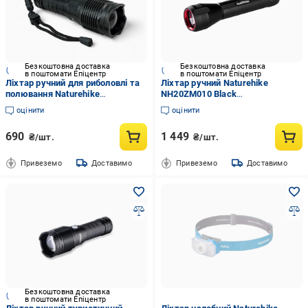
Безкоштовна доставка
Безкоштовна доставка
в поштомати Епіцентр
в поштомати Епіцентр
Ліхтар ручний для риболовлі та
Ліхтар ручний Naturehike
полювання Naturehike
NH20ZM010 Black
NH20ZM009
(6927595761267)
оцінити
оцінити
690
1 449
₴/шт.
₴/шт.
Привеземо
Доставимо
Привеземо
Доставимо
Безкоштовна доставка
в поштомати Епіцентр