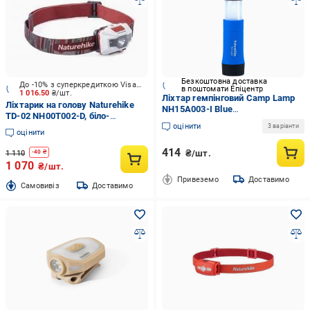
Безкоштовна доставка
До -10% з суперкредиткою Visa Вигода
в поштомати Епіцентр
1 016.50
₴/шт.
Ліхтар rемпінговий Camp Lamp
Ліхтарик на голову Naturehike
NH15A003-I Blue
TD-02 NH00T002-D, біло-
(6927595716120)
оцінити
червоний red
3 варіанти
оцінити
414
₴/шт.
1 110
-
40
₴
1 070
₴/шт.
Привеземо
Доставимо
Cамовивіз
Доставимо