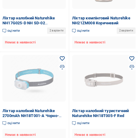
Ліхтар налобний Naturehike
Ліхтар кемпінговий Naturehike
NH17G025-D NH SD-02
NH21ZM008 Коричневий
Rechargable lamp 1200 mAh
оцінити
оцінити
2 варіанти
2 варіанти
Yellow (6927595723166)
Немає в наявності
Немає в наявності
Ліхтар налобний Naturehike
Ліхтар налобний туристичний
2700mAh NH18T001-A Чорно-
Naturehike NH18T005-F Red
блакитний
оцінити
оцінити
Немає в наявності
Немає в наявності