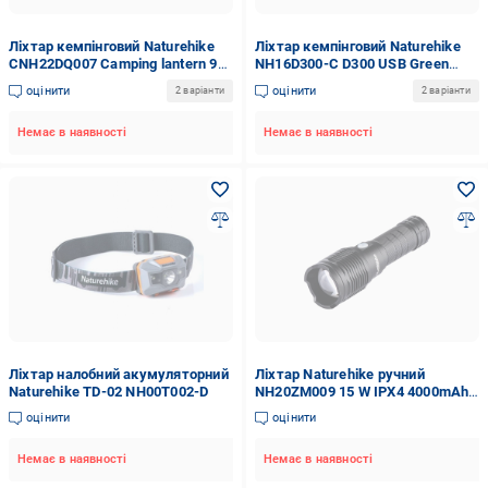
Ліхтар кемпінговий Naturehike
Ліхтар кемпінговий Naturehike
CNH22DQ007 Camping lantern 95
NH16D300-C D300 USB Green
2000 mAh Army Green
(6927595774120)
оцінити
оцінити
2 варіанти
2 варіанти
(6927595713679)
Немає в наявності
Немає в наявності
Ліхтар налобний акумуляторний
Ліхтар Naturehike ручний
Naturehike TD-02 NH00T002-D
NH20ZM009 15 W IPX4 4000mAh
Black
оцінити
оцінити
Немає в наявності
Немає в наявності