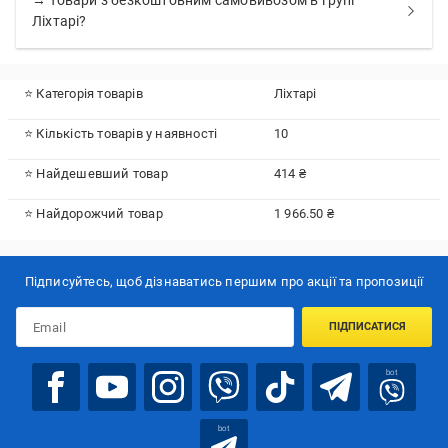
→ Товари з безкоштовним самовивозом в групі
Ліхтарі?
⭐ Категорія товарів
Ліхтарі
⭐ Кількість товарів у наявності
10
⭐ Найдешевший товар
414 ₴
⭐ Найдорожчий товар
1 966.50 ₴
Підписуйтесь, щоб дізнаватись першим про акції та пропозиції
ПІДПИСАТИСЯ
bot
bot