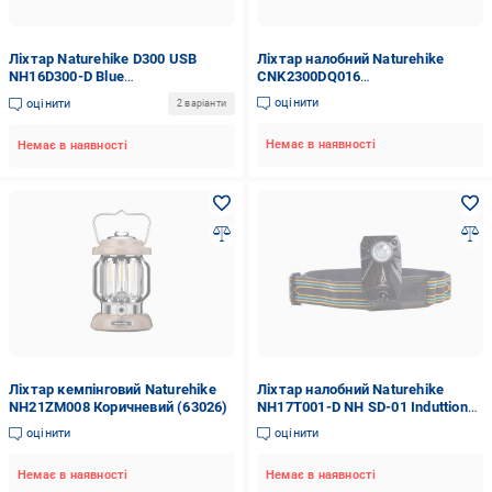
Ліхтар Naturehike D300 USB
Ліхтар налобний Naturehike
NH16D300-D Blue
CNK2300DQ016
(6927595787526)
водонепроникний туристичний
оцінити
оцінити
2 варіанти
300 люмен/8 режимів Green
(000999)
Немає в наявності
Немає в наявності
Ліхтар кемпінговий Naturehike
Ліхтар налобний Naturehike
NH21ZM008 Коричневий (63026)
NH17T001-D NH SD-01 Induttion
Lamp 500 mAh (6927595720431)
оцінити
оцінити
Немає в наявності
Немає в наявності