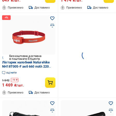
649
1 474
₴/шт.
₴/шт.
Привеземо
Доставимо
Привеземо
Доставимо
Безкоштовна доставка
в поштомати Епіцентр
Ліхтарик налобний Naturehike
NH18T005-F акб 660 mAh 220
Lum Red (577201)
оцінити
1 542
-
73
₴
1 469
₴/шт.
Привеземо
Доставимо