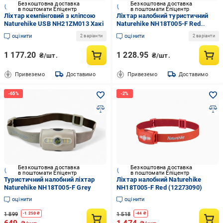
Безкоштовна доставка
Безкоштовна доставка
в поштомати Епіцентр
в поштомати Епіцентр
Ліхтар кемпінговий з кліпсою
Ліхтар налобний туристичний
Naturehike USB NH21ZM013 Хакі
Naturehike NH18T005-F Red
(6927595749814)
оцінити
оцінити
2 варіанти
2 варіанти
1 177.20
1 228.95
₴/шт.
₴/шт.
Привеземо
Доставимо
Привеземо
Доставимо
Безкоштовна доставка
Безкоштовна доставка
в поштомати Епіцентр
в поштомати Епіцентр
Туристичний налобний ліхтар
Ліхтар налобний Naturehike
Naturehike NH18T005-F Grey
NH18T005-F Red (12273090)
оцінити
оцінити
1 899
1 518
-
1 250
₴
-
44
₴