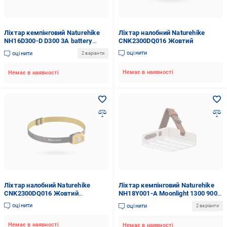
Ліхтар кемпінговий Naturehike
Ліхтар налобний Naturehike
NH16D300-D D300 3A battery
CNK2300DQ016 Жовтий
Green (1719664117)
оцінити
оцінити
2 варіанти
Немає в наявності
Немає в наявності
Ліхтар налобний Naturehike
Ліхтар кемпінговий Naturehike
CNK2300DQ016 Жовтий
NH18Y001-A Moonlight 1300 9000
(2130316119)
mAh White (6927595735107)
оцінити
оцінити
2 варіанти
Немає в наявності
Немає в наявності