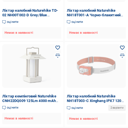
Ліхтар налобний Naturehike TD-
Ліхтар налобний Naturehike
02 NH00T002-D Grey/Blue
NH18T001-A Чорно-блакитний
(12273096)
(atlantmarket_62990)
оцінити
оцінити
Немає в наявності
Немає в наявності
Ліхтар кемпінговий Naturehike
Ліхтар налобний Naturehike
CNH22DQ009 125Lm 4000 mAh
NH18T003-C Xinghang IPX7 1200
10,5x10,5x15,4 см Brown
mAh charge version Orange
оцінити
оцінити
2 варіанти
(6975641886112)
(6927595746202)
Немає в наявності
Немає в наявності