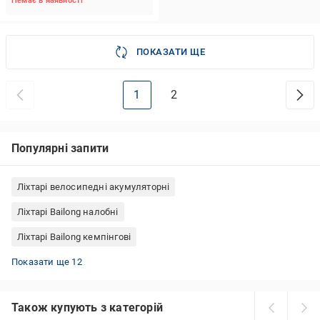
Немає в наявності
ПОКАЗАТИ ЩЕ
1
2
Популярні запити
Ліхтарі велосипедні акумуляторні
Ліхтарі Bailong налобні
Ліхтарі Bailong кемпінгові
Ліхтарі Expert велосипедні
Ліхтарі Quantum ручні
Ліхтарі YAJIA ручні
Ліхтарі Emos налобні
Ліхтарі Libox ручні
Ліхтарі Westinghouse велосипедні
Ліхтарі переносні акумуляторні
Ліхтарі Ledvance ручні
Ліхтарі Westinghouse ручні
Ліхтарі Arcas ручні
Ліхтарі кемпінгові акумуляторні
Ліхтарі Solar кемпінгові
Показати ще 12
Також купують з категорій