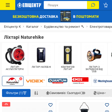
Епіцентр К
Каталог
Будівництво та ремонт 🔨
Електротовар
Ліхтарі Naturehike
ЛІХТАРІ
ЛІХТАРІ НАЛОБНІ
КЕМПІНГОВІ
ЛІХТАРІ З
АКУМУЛЯТОРНІ
ЛІХТАРІ
ЗАРЯДКОЮ ВІД
USB
Фільтри (1)
Самовивіз:
Сьогодні
Ціна