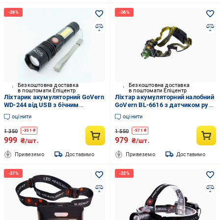
Безкоштовна доставка
Безкоштовна доставка
в поштомати Епіцентр
в поштомати Епіцентр
Ліхтарик акумуляторний GoVern
Ліхтар акумуляторний налобний
WD-244 від USB з бічним
GoVern BL-6616 з датчиком руху
підсвічуванням на 5 режимів
Камуфляж (GV-1034)
оцінити
оцінити
Чорний (GV-1038)
1 350
1 550
-
351
₴
-
571
₴
999
979
₴/шт.
₴/шт.
Привеземо
Доставимо
Привеземо
Доставимо