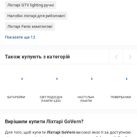
Ліхтарі GTV lighting ручні
Налобні ліхтарі для риболовлі
Ліхтарі Fenix кемпінгові
Ліхтарі Police налобні
Ліхтарі Led Lenser ручні
Ліхтарі GREY'S велосипедні
Ліхтарі OnRide велосипедні
Ліхтарі Fenix налобні
Ліхтарі Treker ручні
Ліхтарі Olight ручні
Ліхтарі GP ручні
Ліхтарі YAJIA налобні
Ліхтарі Fenix тактичні
Ліхтарі Westinghouse налобні
Ліхтарі Videx ручні
Показати ще 12
Також купують з категорій
БАТАРЕЙКИ
СВІТЛОДІОДНІ
НАСТІЛЬНІ
ПОВЕРБАНКИ
ЛАМПИ (LED)
ЛАМПИ
Вирішили купити Ліхтарі GoVern?
Для того, щоб купити
Ліхтарі GoVern
високої якості за доступною