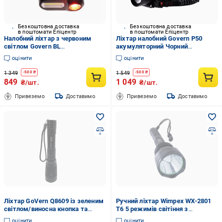
Безкоштовна доставка
Безкоштовна доставка
в поштомати Епіцентр
в поштомати Епіцентр
Налобний ліхтар з червоним
Ліхтар налобний Govern P50
світлом Govern BL
акумуляторний Чорний
універсальний Чорний
(22735434)
оцінити
оцінити
(22735203)
1 349
1 549
-
500
₴
-
500
₴
849
1 049
₴/шт.
₴/шт.
Привеземо
Доставимо
Привеземо
Доставимо
Ліхтар GoVern Q8609 із зеленим
Ручний ліхтар Wimpex WX-2801
світлом/виносна кнопка та
T6 5 режимів світіння з
кріплення (GV-1059)
виносною кнопкою та
оцінити
оцінити