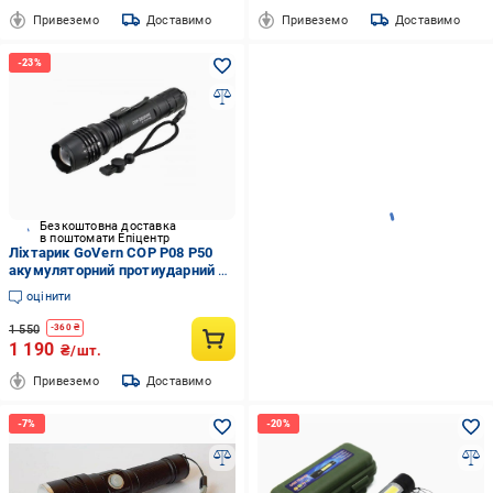
Привеземо
Доставимо
Привеземо
Доставимо
Безкоштовна доставка
в поштомати Епіцентр
Ліхтарик GoVern COP P08 P50
акумуляторний протиударний 18
Вт Чорний (GV-1039)
оцінити
1 550
-
360
₴
1 190
₴/шт.
Привеземо
Доставимо