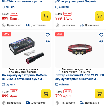
BL-736a з оптичним зумом
p50 акумуляторний Чорний
Чорний (23276281)
(22889028)
оцінити
оцінити
1 399
1 499
-
500
₴
-
500
₴
899
999
₴/шт.
₴/шт.
Привеземо
Доставимо
Привеземо
Доставимо
Безкоштовна доставка
Безкоштовна доставка
в поштомати Епіцентр
в поштомати Епіцентр
Ліхтар акумуляторний GoVern
Ліхтар налобний PL-138 2119 LED
BL-736a з оптичним зумом
акумуляторний з наклоном
Чорний (0033)
(0051)
оцінити
оцінити
1 299
1 200
-
400
₴
-
401
₴
899
799
₴/шт.
₴/шт.
Привеземо
Доставимо
Привеземо
Доставимо