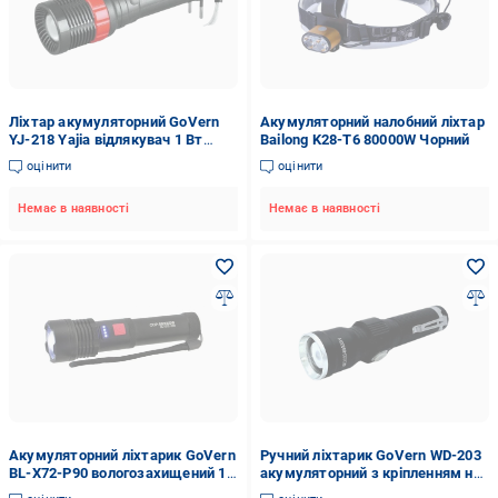
Ліхтар акумуляторний GoVern
Акумуляторний налобний ліхтар
YJ-218 Yajia відлякувач 1 Вт
Bailong K28-T6 80000W Чорний
Чорний (GV-1050)
оцінити
оцінити
Немає в наявності
Немає в наявності
Акумуляторний ліхтарик GoVern
Ручний ліхтарик GoVern WD-203
BL-X72-P90 вологозахищений 15
акумуляторний з кріпленням на
Вт Чорний (GV-1047)
пояс Чорний (GV-1048)