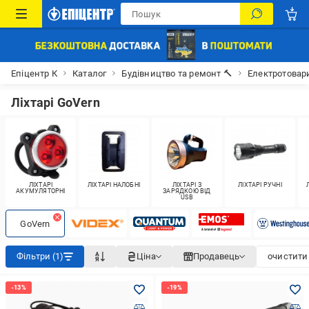
Епіцентр К
Каталог
Будівництво та ремонт 🔨
Електротовар
Ліхтарі GoVern
ЛІХТАРІ
ЛІХТАРІ НАЛОБНІ
ЛІХТАРІ З
ЛІХТАРІ РУЧНІ
АКУМУЛЯТОРНІ
ЗАРЯДКОЮ ВІД
USB
GoVern
Фільтри (1)
Ціна
Продавець
очистити 