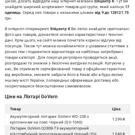
ціною, досить відвідати наш інтернет-магазин
Епіцентр К
. Тут Ви
знайдете широкий асортимент товарів цієї групи, який налічує
17
одиниць
. Серед них товари з низькими цінами
від 9 до 128121.75
грн.
В інтернет-гіпермаркеті
Епіцентр К
Ви легко знайдете оригінальні
фото цих товарів, дізнаєтеся основні характеристики і технічні
дані. Крім цього, на сайті можна почитати корисні відгуки від
покупців. Також тут можна ознайомитися з цікавими статтями з
різних тем і подивитися відеоогляди на найбільш затребувані
товари категорії
. Для покупця регулярно проводяться акції,
розпродажі та знижки з безліччю вигідних позицій. Купуючи у
нас, Ви отримаєте сертифікований товар з офіційною гарантією
від виробника, зможете забрати його в Києві або в будь-якому
іншому місті України, попередньо оформивши доставку або
скориставшися безкоштовним самовивозом.
Ціни на Ліхтарі GoVern
Товар
Ціна
Акумуляторний ліхтарик GoVern WD-238 з
1 299 ₴
кріпленням на пояс Чорний (GV-1040)
Ліхтарик GoVern Q2808-T6 акумуляторний
підстовбурний вологозахищений Чорний (GV-
1 049 ₴