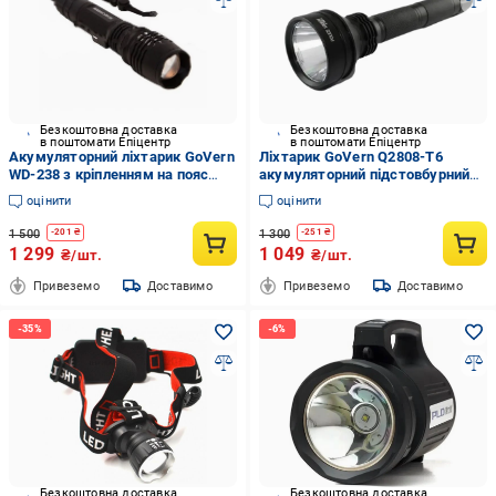
Безкоштовна доставка
Безкоштовна доставка
в поштомати Епіцентр
в поштомати Епіцентр
Акумуляторний ліхтарик GoVern
Ліхтарик GoVern Q2808-T6
WD-238 з кріпленням на пояс
акумуляторний підстовбурний
Чорний (GV-1040)
вологозахищений Чорний (GV-
оцінити
оцінити
1035)
1 500
1 300
-
201
₴
-
251
₴
1 299
1 049
₴/шт.
₴/шт.
Привеземо
Доставимо
Привеземо
Доставимо
Безкоштовна доставка
Безкоштовна доставка