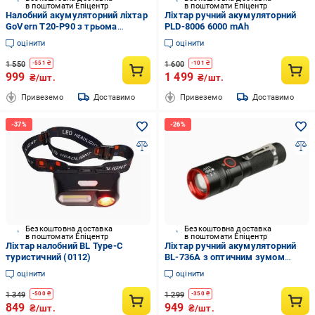
в поштомати Епіцентр
в поштомати Епіцентр
Налобний акумуляторний ліхтар
Ліхтар ручний акумуляторний
GoVern T20-P90 з трьома
PLD-8006 6000 mAh
режимами Чорний (GV-1032)
оцінити
оцінити
1 550
1 600
-
551
₴
-
101
₴
999
1 499
₴/шт.
₴/шт.
Привеземо
Доставимо
Привеземо
Доставимо
Безкоштовна доставка
Безкоштовна доставка
в поштомати Епіцентр
в поштомати Епіцентр
Ліхтар налобний BL Type-C
Ліхтар ручний акумуляторний
туристичний (0112)
BL-736A з оптичним зумом
Чорний (GR-04564)
оцінити
оцінити
1 349
1 299
-
500
₴
-
350
₴
849
949
₴/шт.
₴/шт.