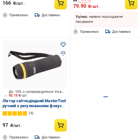
85
166
₴/шт.
79.90
₴/шт.
Привеземо
Доставимо
Уцінка:
наявне пошкоджене
пакування
Привеземо
Доставимо
До -10% з суперкредиткою Visa Вигода
92.15
₴/шт.
Ліхтар світлодіодний MasterTool
ручний з регулюванням фокусу
1W LED/80 lum/8000К/60
1
м/3xAAA/ABS (94-0801)
97
₴/шт.
Привеземо
Доставимо