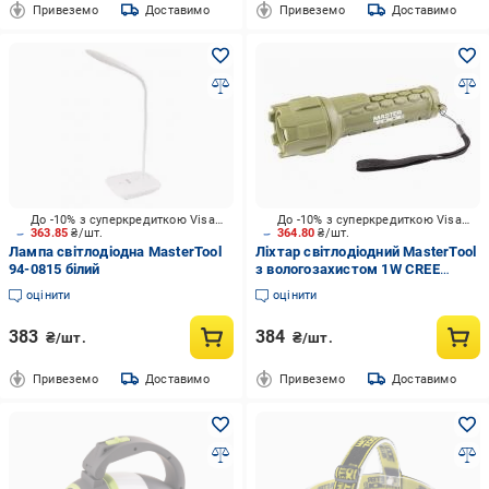
Привеземо
Доставимо
Привеземо
Доставимо
До -10% з суперкредиткою Visa Вигода
До -10% з суперкредиткою Visa Вигода
363.85
₴/шт.
364.80
₴/шт.
Лампа світлодіодна MasterTool
Ліхтар світлодіодний MasterTool
94-0815 білий
з вологозахистом 1W CREE
LED/120 lum/6500К/120
оцінити
оцінити
м/IP66/2xAA/PP/PVC (94-0802)
хакі
383
384
₴/шт.
₴/шт.
Привеземо
Доставимо
Привеземо
Доставимо