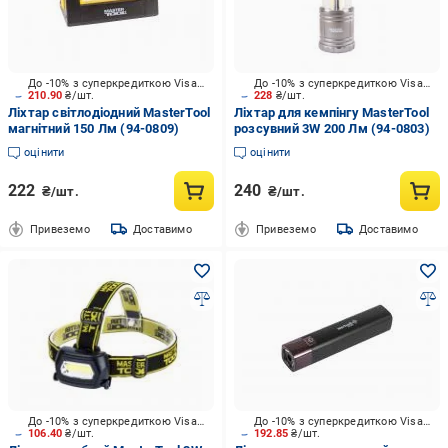
До -10% з суперкредиткою Visa Вигода
До -10% з суперкредиткою Visa Вигода
210.90
₴/шт.
228
₴/шт.
Ліхтар світлодіодний MasterTool
Ліхтар для кемпінгу MasterTool
магнітний 150 Лм (94-0809)
розсувний 3W 200 Лм (94-0803)
оцінити
оцінити
222
240
₴/шт.
₴/шт.
Привеземо
Доставимо
Привеземо
Доставимо
До -10% з суперкредиткою Visa Вигода
До -10% з суперкредиткою Visa Вигода
106.40
₴/шт.
192.85
₴/шт.