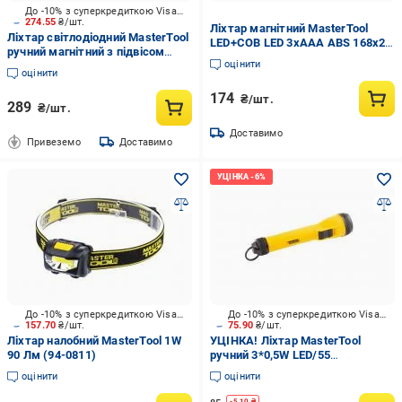
До -10% з суперкредиткою Visa Вигода
274.55
₴/шт.
Ліхтар магнітний MasterTool
Ліхтар світлодіодний MasterTool
LED+COB LED 3хAAA ABS 168х24
ручний магнітний з підвісом
мм (94-0806)
оцінити
4*0,4W LED/3W COB LED/150
оцінити
lum/8000К/10 м/3xAAA ABS
174
₴/шт.
289
₴/шт.
Доставимо
Привеземо
Доставимо
До -10% з суперкредиткою Visa Вигода
До -10% з суперкредиткою Visa Вигода
157.70
₴/шт.
75.90
₴/шт.
Ліхтар налобний MasterTool 1W
УЦІНКА! Ліхтар MasterTool
90 Лм (94-0811)
ручний 3*0,5W LED/55
lum/8000К/10 м/2xAA (94-0800)
оцінити
оцінити
жовтий (УЦ №3831)
-
5.10
₴