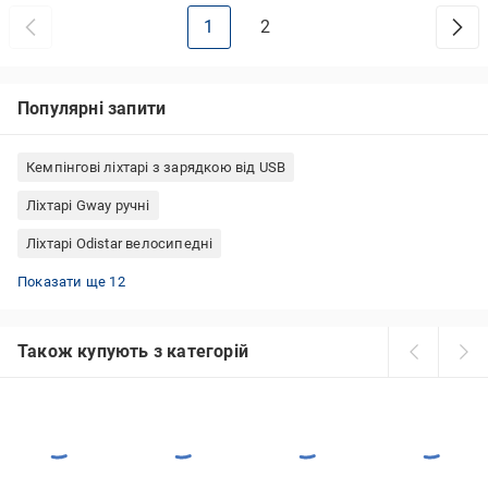
1
2
Популярні запити
Кемпінгові ліхтарі з зарядкою від USB
Ліхтарі Gway ручні
Ліхтарі Odistar велосипедні
Ліхтарі Bailong кемпінгові
Ліхтарі KNOG велосипедні
Ліхтарі Treker ручні
Ліхтарі Police ручні
Ліхтарі AMiO ручні
Ліхтарі GOODBIKE велосипедні
Ліхтарі Emos налобні
Ліхтарі кемпінгові акумуляторні
Ліхтарі Led Lenser ручні
Ліхтарі MHZ ручні
Ліхтарі Arcas ручні
Ліхтарі Fenix налобні
Показати ще 12
Також купують з категорій