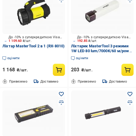
До -10% з суперкредиткою Visa Вигода
До -10% з суперкредиткою Visa Вигода
1 109.60
₴/шт.
192.85
₴/шт.
Ліхтар MasterTool 2 в 1 (RX-8010)
Ліхтарик MasterTool 3 режими
1W LED 80 lum/7000K/60 м/power
bank/USB/Li-ion1200mAh/ABS
оцінити
оцінити
WHITE (RX-8001) білий
1 168
203
₴/шт.
₴/шт.
Привеземо
Доставимо
Привеземо
Доставимо