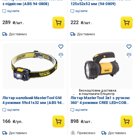
з підвісом (ABS 94-0808)
125х52х52 мм (94-0809)
оцінити
оцінити
289
222
₴/шт.
₴/шт.
Доставимо
Доставимо
Безкоштовна доставка
в поштомати Епіцентр
Ліхтар налобний MasterTool GM
Ліхтар MasterTool 2в1 з ручкою
4 режими 59х41х32 мм (ABS 94-
360° 4 режими CREE LED+COB
0812)
LED 4хAA ABS 180х94х143 мм
оцінити
оцінити
(94-0804)
166
898
₴/уп.
₴/шт.
Доставимо
Привеземо
Доставимо