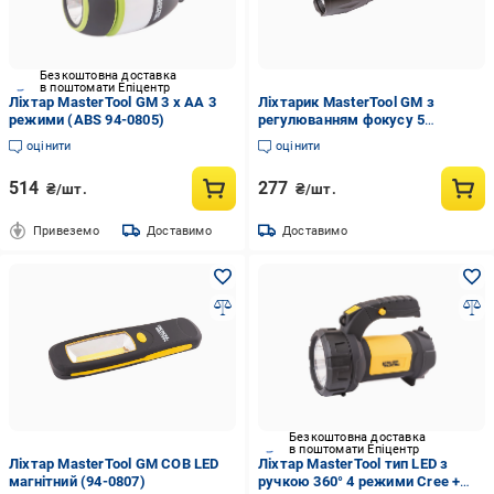
Безкоштовна доставка
в поштомати Епіцентр
Ліхтар MasterTool GM 3 x AA 3
Ліхтарик MasterTool GM з
режими (ABS 94-0805)
регулюванням фокусу 5
режимів (AL 94-0819)
оцінити
оцінити
514
277
₴/шт.
₴/шт.
Привеземо
Доставимо
Доставимо
Безкоштовна доставка
в поштомати Епіцентр
Ліхтар MasterTool GM COB LED
Ліхтар MasterTool тип LED з
магнітний (94-0807)
ручкою 360° 4 режими Cree +