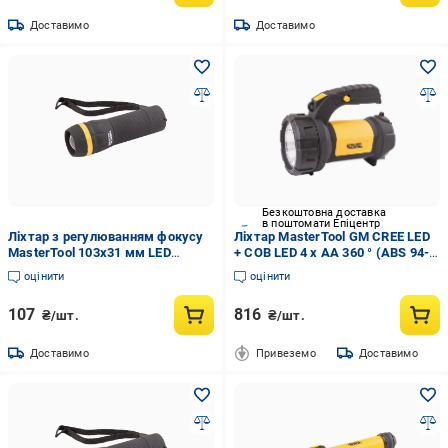
Доставимо
Доставимо
Безкоштовна доставка
в поштомати Епіцентр
Ліхтар з регулюванням фокусу
Ліхтар MasterTool GM CREE LED
MasterTool 103х31 мм LED
+ COB LED 4 x AA 360 ° (ABS 94-
3хAAA ABS (94-0801)
0804)
оцінити
оцінити
107
816
₴/шт.
₴/шт.
Доставимо
Привеземо
Доставимо