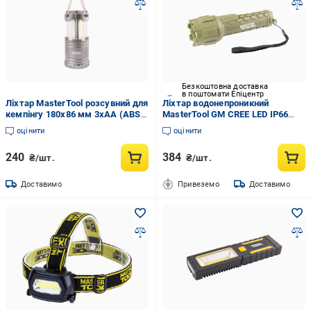
Безкоштовна доставка
в поштомати Епіцентр
Ліхтар MasterTool розсувний для
Ліхтар водонепроникний
кемпінгу 180х86 мм 3xAA (ABS
MasterTool GM CREE LED IP66
94-0803)
(94-0802)
оцінити
оцінити
240
384
₴/шт.
₴/шт.
Доставимо
Привеземо
Доставимо