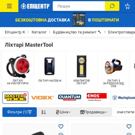
Епіцентр К
Каталог
Будівництво та ремонт 🔨
Електротовар
Ліхтарі MasterTool
ЛІХТАРІ
ЛІХТАРІ НАЛОБНІ
КЕМПІНГОВІ
ЛІХТАРІ З
АКУМУЛЯТОРНІ
ЛІХТАРІ
ЗАРЯДКОЮ ВІД
USB
Фільтри (1)
Ціна
Продавець
очистити 