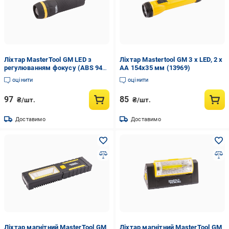
Ліхтар MasterTool GM LED з
Ліхтар Mastertool GM 3 x LED, 2 x
регулюванням фокусу (ABS 94-
AA 154х35 мм (13969)
0801)
оцінити
оцінити
97
85
₴/шт.
₴/шт.
Доставимо
Доставимо
Ліхтар магнітний MasterTool GM
Ліхтар магнітний MasterTool GM