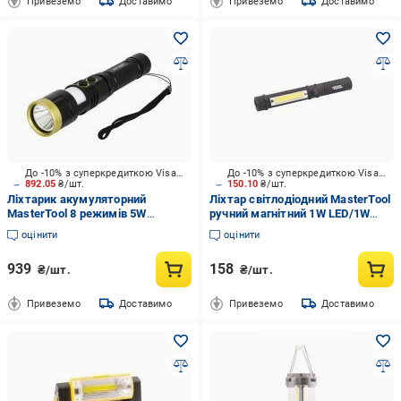
Привеземо
Доставимо
Привеземо
Доставимо
До -10% з суперкредиткою Visa Вигода
До -10% з суперкредиткою Visa Вигода
892.05
₴/шт.
150.10
₴/шт.
Ліхтарик акумуляторний
Ліхтар світлодіодний MasterTool
MasterTool 8 режимів 5W
ручний магнітний 1W LED/1W
LED/0,5W WHITE/RED/BLUE/300
COB LED/90 lum/6500К/50
оцінити
оцінити
lum/7000K/200 м/IP44/USB/Li-i
м/3xAAA ABS (94-0806) чорний
939
158
₴/шт.
₴/шт.
Привеземо
Доставимо
Привеземо
Доставимо