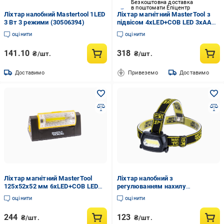
Безкоштовна доставка
в поштомати Епіцентр
Ліхтар налобний Mastertool 1LED
Ліхтар магнітний MasterTool з
3 Вт 3 режими (30506394)
підвісом 4хLED+COB LED 3хAAA
ABS 220х54х28 мм (94-0808)
оцінити
оцінити
141.10
318
₴/шт.
₴/шт.
Доставимо
Привеземо
Доставимо
Ліхтар магнітний MasterTool
Ліхтар налобний з
125х52х52 мм 6хLED+COB LED
регулюванням нахилу
4хAAA з регулюванням нахилу
MasterTool 3 режими COB LED
оцінити
оцінити
бокового світла (94-0809)
3хAAA ABS 75х46х29 мм (94-
0810)
244
123
₴/шт.
₴/шт.