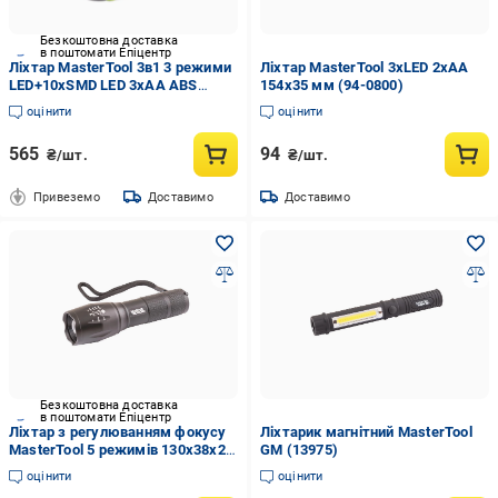
Безкоштовна доставка
в поштомати Епіцентр
Ліхтар MasterTool 3в1 3 режими
Ліхтар MasterTool 3хLED 2хAA
LED+10хSMD LED 3хAA ABS
154х35 мм (94-0800)
160х130х85 мм (94-0805)
оцінити
оцінити
565
94
₴/шт.
₴/шт.
Привеземо
Доставимо
Доставимо
Безкоштовна доставка
в поштомати Епіцентр
Ліхтар з регулюванням фокусу
Ліхтарик магнітний MasterTool
MasterTool 5 режимів 130х38х28
GM (13975)
мм CREE XM-L T6 LED
оцінити
оцінити
3хAAA/1х18650 AL (94-0819)