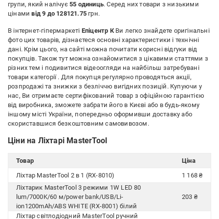
групи, який налічує
55 одиниць
. Серед них товари з низькими
цінами
від 9 до 128121.75
грн.
В інтернет-гіпермаркеті
Епіцентр К
Ви легко знайдете оригінальні
фото цих товарів, дізнаєтеся основні характеристики і технічні
дані. Крім цього, на сайті можна почитати корисні відгуки від
покупців. Також тут можна ознайомитися з цікавими статтями з
різних тем і подивитися відеоогляди на найбільш затребувані
товари категорії
. Для покупця регулярно проводяться акції,
розпродажі та знижки з безліччю вигідних позицій. Купуючи у
нас, Ви отримаєте сертифікований товар з офіційною гарантією
від виробника, зможете забрати його в Києві або в будь-якому
іншому місті України, попередньо оформивши доставку або
скориставшися безкоштовним самовивозом.
Ціни на Ліхтарі MasterTool
Товар
Ціна
Ліхтар MasterTool 2 в 1 (RX-8010)
1 168 ₴
Ліхтарик MasterTool 3 режими 1W LED 80
lum/7000K/60 м/power bank/USB/Li-
203 ₴
ion1200mAh/ABS WHITE (RX-8001) білий
Ліхтар світлодіодний MasterTool ручний