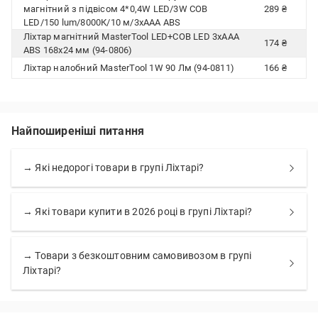
магнітний з підвісом 4*0,4W LED/3W COB
289 ₴
LED/150 lum/8000К/10 м/3xAAA ABS
Ліхтар магнітний MasterTool LED+COB LED 3хAAA
174 ₴
ABS 168х24 мм (94-0806)
Ліхтар налобний MasterTool 1W 90 Лм (94-0811)
166 ₴
Найпоширеніші питання
→ Які недорогі товари в групі Ліхтарі?
→ Які товари купити в 2026 році в групі Ліхтарі?
→ Товари з безкоштовним самовивозом в групі
Ліхтарі?