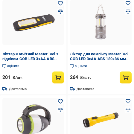
Ліхтар магнітний MasterTool з
Ліхтар для кемпінгу MasterTool
підвісом COB LED 3хAA ABS
COB LED 3хAA ABS 180х86 мм
210х60х28 мм (94-0807)
(94-0803)
оцінити
оцінити
201
264
₴/шт.
₴/шт.
Доставимо
Доставимо