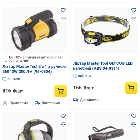
До -10% з суперкредиткою Visa Вигода
775.20
₴/шт.
Ліхтар MasterTool GM COB LED
Ліхтар MasterTool 2 в 1 з ручкою
налобний (ABS 94-0811)
360° 3W 200 Лм (94-0804)
оцінити
оцінити
166
₴/шт.
816
₴/шт.
Доставимо
Привеземо
Доставимо