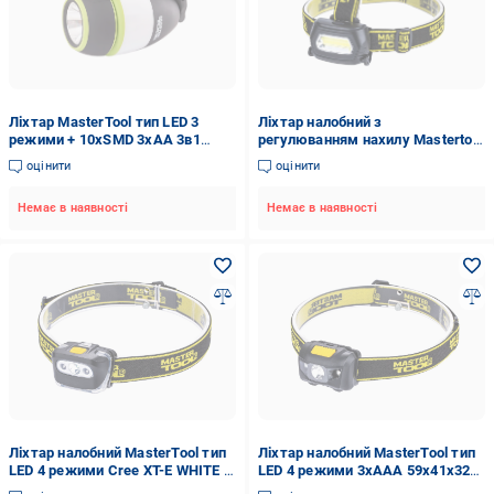
Ліхтар MasterTool тип LED 3
Ліхтар налобний з
режими + 10xSMD 3xAA 3в1
регулюванням нахилу Mastertool
160х130х85 мм (94-0805)
3 режими COB LED 3xAAA
оцінити
оцінити
75х46х29 мм (29395-e9632)
Немає в наявності
Немає в наявності
Ліхтар налобний MasterTool тип
Ліхтар налобний MasterTool тип
LED 4 режими Cree XT-E WHITE +
LED 4 режими 3xAAA 59х41х32
2xRED 3xAAA 55х35х40 мм (94-
мм (94-0812)