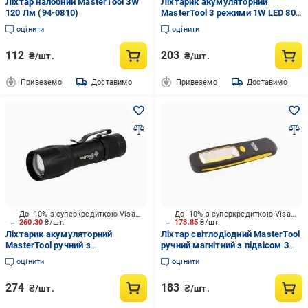
Ліхтар налобний MasterTool 3W
Ліхтарик акумуляторний
120 Лм (94-0810)
MasterTool 3 режими 1W LED 80
lum/7000K/60 м/power
оцінити
оцінити
bank/USB/Li-ion1200mAh/ABS
BLACK (RX-8002)
112
203
₴/шт.
₴/шт.
Привеземо
Доставимо
Привеземо
Доставимо
До -10% з суперкредиткою Visa Вигода
До -10% з суперкредиткою Visa Вигода
260.30
₴/шт.
173.85
₴/шт.
Ліхтарик акумуляторний
Ліхтар світлодіодний MasterTool
MasterTool ручний з
ручний магнітний з підвісом 3W
регулюванням фокусу 3 режими
COB LED/150 lum/6500К/10
оцінити
оцінити
1W LED/1W COB LED 100 lum/80
м/3xAA/ABS (94-0807) чорний із
жов
274
183
₴/шт.
₴/шт.