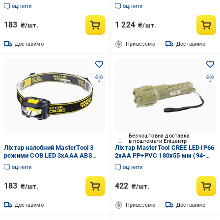
Cob 4xAA 2в1 180х94х143 мм
оцінити
оцінити
(94-0804)
183
1 224
₴/шт.
₴/шт.
Доставимо
Привеземо
Доставимо
Безкоштовна доставка
в поштомати Епіцентр
Ліхтар налобний MasterTool 3
Ліхтар MasterTool CREE LED IP66
режими COB LED 3хAAA ABS
2хAA PP+PVC 180х55 мм (94-
59х41х32 мм (94-0811)
0802)
оцінити
оцінити
183
422
₴/шт.
₴/шт.
Доставимо
Привеземо
Доставимо