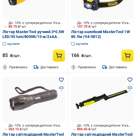
До -10% з суперкредиткою Visa Вигода
До -10% з суперкредиткою Visa Вигода
80.75
₴/шт.
157.70
₴/шт.
Ліхтар MasterTool ручний 3*0,5W
Ліхтар налобний MasterTool 1W
LED/55 lum/8000К/10 м/2xAA
80 Лм (94-0812)
(94-0800) жовтий
оцінити
оцінити
85
166
₴/шт.
₴/шт.
Привеземо
Доставимо
Привеземо
Доставимо
До -10% з суперкредиткою Visa Вигода
До -10% з суперкредиткою Visa Вигода
263.15
₴/шт.
804.65
₴/шт.
Ліхтар світлодіодний MasterTool
Ліхтар світлодіодний MasterTool