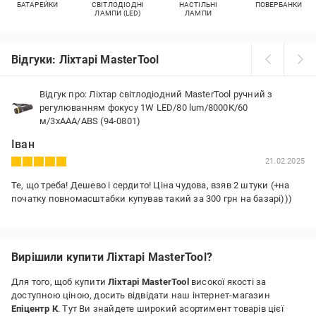
БАТАРЕЙКИ
СВІТЛОДІОДНІ
НАСТІЛЬНІ
ПОВЕРБАНКИ
ЛАМПИ (LED)
ЛАМПИ
Відгуки: Ліхтарі MasterTool
Відгук про: Ліхтар світлодіодний MasterTool ручний з
регулюванням фокусу 1W LED/80 lum/8000К/60
м/3xAAA/ABS (94-0801)
Іван
21.02.2025
Те, що треба! Дешево і сердито! Ціна чудова, взяв 2 штуки (+на
початку повномасштабки купував такий за 300 грн на базарі)))
Вирішили купити Ліхтарі MasterTool?
Для того, щоб купити
Ліхтарі MasterTool
високої якості за
доступною ціною, досить відвідати наш інтернет-магазин
Епіцентр К
. Тут Ви знайдете широкий асортимент товарів цієї