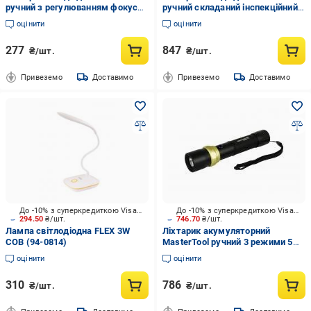
ручний з регулюванням фокусу
ручний складаний інспекційний
5 режимів 10W CREE XM-L T6
магнітни
оцінити
оцінити
LED/600 lum/8
277
847
₴/шт.
₴/шт.
Привеземо
Доставимо
Привеземо
Доставимо
До -10% з суперкредиткою Visa Вигода
До -10% з суперкредиткою Visa Вигода
294.50
₴/шт.
746.70
₴/шт.
Лампа світлодіодна FLEX 3W
Ліхтарик акумуляторний
COB (94-0814)
MasterTool ручний 3 режими 5W
LED 240 lumI/7000K/150
оцінити
оцінити
м/IP44/power bank/USB/Li-
ion2000mAh AL (RX-80
310
786
₴/шт.
₴/шт.