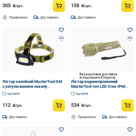
305
158
₴/шт.
₴/шт.
Привеземо
Доставимо
Доставимо
Безкоштовна доставка
в поштомати Епіцентр
Ліхтар налобний MasterTool GM
Ліхтар водонепроникний
з регулюванням нахилу
MasterTool тип LED Cree IP66
75х46х29 мм (94-0810)
2xAA PP + PVC 180х55 мм (94-
оцінити
оцінити
0802)
112
534
₴/уп.
₴/шт.
Доставимо
Привеземо
Доставимо