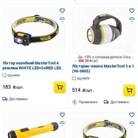
До -10% з суперкредиткою Visa Вигода
488.30
₴/шт.
Ліхтар налобний MasterTool 4
Ліхтарик-лампа MasterTool 3 в 1
режими WHITE LED+2хRED LED
(94-0805)
3хAAA ABS 59х41х32 мм (94-
оцінити
0812)
оцінити
183
₴/шт.
514
₴/шт.
Доставимо
Привеземо
Доставимо