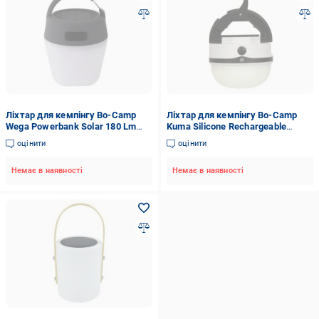
Ліхтар для кемпінгу Bo-Camp
Ліхтар для кемпінгу Bo-Camp
Wega Powerbank Solar 180 Lm
Kuma Silicone Rechargeable
біло-сіро-чорний 5818735
White/Black (5818808) 2 Lm біло-
оцінити
оцінити
чорний 5818808
Немає в наявності
Немає в наявності