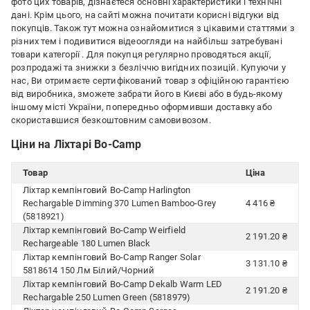
фото цих товарів, дізнаєтеся основні характеристики і технічні
дані. Крім цього, на сайті можна почитати корисні відгуки від
покупців. Також тут можна ознайомитися з цікавими статтями з
різних тем і подивитися відеоогляди на найбільш затребувані
товари категорії
. Для покупця регулярно проводяться акції,
розпродажі та знижки з безліччю вигідних позицій. Купуючи у
нас, Ви отримаєте сертифікований товар з офіційною гарантією
від виробника, зможете забрати його в Києві або в будь-якому
іншому місті України, попередньо оформивши доставку або
скориставшися безкоштовним самовивозом.
Ціни на Ліхтарі Bo-Camp
Товар
Ціна
Ліхтар кемпінговий Bo-Camp Harlington
Rechargable Dimming 370 Lumen Bamboo-Grey
4 416 ₴
(5818921)
Ліхтар кемпінговий Bo-Camp Weirfield
2 191.20 ₴
Rechargeable 180 Lumen Black
Ліхтар кемпінговий Bo-Camp Ranger Solar
3 131.10 ₴
5818614 150 Лм Білий/Чорний
Ліхтар кемпінговий Bo-Camp Dekalb Warm LED
2 191.20 ₴
Rechargable 250 Lumen Green (5818979)