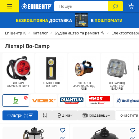
Епіцентр К
Каталог
Будівництво та ремонт 🔨
Електротовар
Ліхтарі Bo-Camp
ЛІХТАРІ
КЕМПІНГОВІ
ЛІХТАРІ З
ЛІХТАРІ ВІД
АКУМУЛЯТОРНІ
ЛІХТАРІ
ЗАРЯДКОЮ ВІД
СОНЯЧНОЇ
USB
БАТАРЕЇ
Фільтри (1)
Ціна
Продавець
очистити 