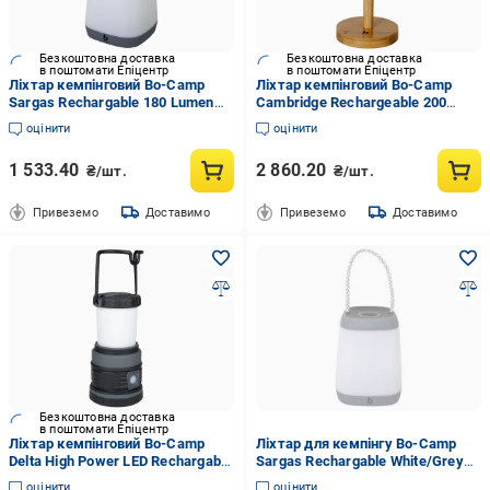
Безкоштовна доставка
Безкоштовна доставка
в поштомати Епіцентр
в поштомати Епіцентр
Ліхтар кемпінговий Bo-Camp
Ліхтар кемпінговий Bo-Camp
Sargas Rechargable 180 Lumen
Cambridge Rechargeable 200
White/Grey (5818725)
Lumen Bamboo/White (5818792)
оцінити
оцінити
1 533.40
2 860.20
₴/шт.
₴/шт.
Привеземо
Доставимо
Привеземо
Доставимо
Безкоштовна доставка
в поштомати Епіцентр
Ліхтар кемпінговий Bo-Camp
Ліхтар для кемпінгу Bo-Camp
Delta High Power LED Rechargable
Sargas Rechargable White/Grey
200 Lumen Black/Anthracite
(5818725) 180 Lm біло-сірий
оцінити
оцінити