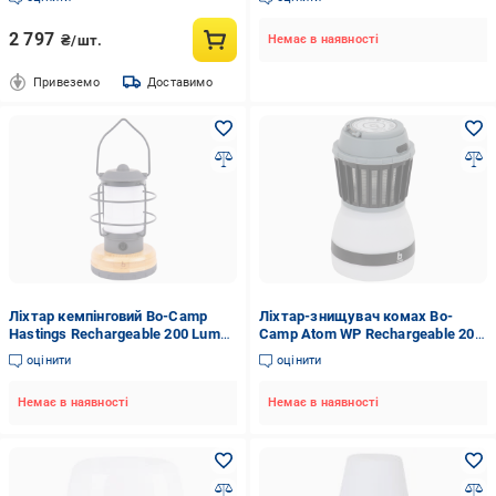
(5818891)
5818725
2 797
₴/шт.
Немає в наявності
Привеземо
Доставимо
Ліхтар кемпінговий Bo-Camp
Ліхтар-знищувач комах Bo-
Hastings Rechargeable 200 Lumen
Camp Atom WP Rechargeable 200
Bamboo з функцією Powerbank
Lumen Сірий/Чорний
оцінити
оцінити
Сірий
Немає в наявності
Немає в наявності