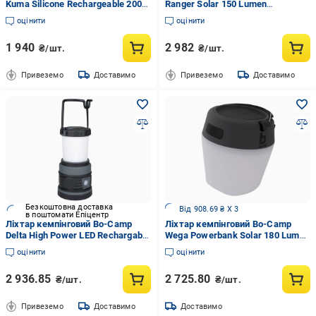
Kuma Silicone Rechargeable 200
Ranger Solar 150 Lumen
Lumen White/Black (5818808)
White/Black (5818614)
оцінити
оцінити
1 940
2 982
₴/шт.
₴/шт.
Привеземо
Доставимо
Привеземо
Доставимо
Безкоштовна доставка
Від 908.69 ₴ X 3
в поштомати Епіцентр
Ліхтар кемпінговий Bo-Camp
Ліхтар кемпінговий Bo-Camp
Delta High Power LED Rechargable
Wega Powerbank Solar 180 Lumen
200 Lumen Black/Anthracite
White/Grey/Black (5818735)
оцінити
оцінити
(5818891)
2 936.85
2 725.80
₴/шт.
₴/шт.
Привеземо
Доставимо
Доставимо