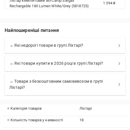
Ліхтар кемпінговий Bo-Camp Sargas
1 394 ₴
Rechargable 180 Lumen White/Grey (5818725)
Найпоширеніші питання
→ Які недорогі товари в групі Ліхтарі?
→ Які товари купити в 2026 році в групі Ліхтарі?
→ Товари з безкоштовним самовивозом в групі
Ліхтарі?
⭐ Категорія товарів
Ліхтарі
⭐ Кількість товарів у наявності
18