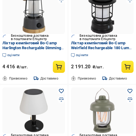
Безкоштовна доставка
Безкоштовна доставка
в поштомати Епіцентр
в поштомати Епіцентр
Ліхтар кемпінговий Bo-Camp
Ліхтар кемпінговий Bo-Camp
Harlington Rechargable Dimming
Weirfield Rechargeable 180 Lumen
370 Lumen Bamboo-Grey
Black
оцінити
оцінити
(5818921)
4 416
2 191.20
₴/шт.
₴/шт.
Привеземо
Доставимо
Привеземо
Доставимо
Безкоштовна доставка
Безкоштовна доставка