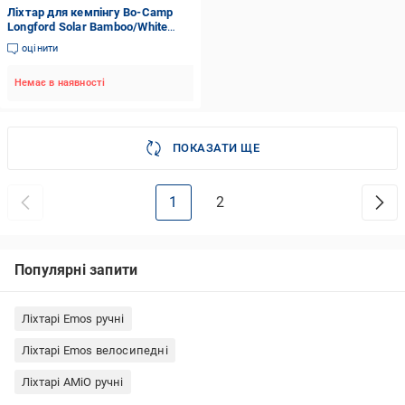
Ліхтар для кемпінгу Bo-Camp
Longford Solar Bamboo/White
(5818878) 150 Lm 9003 білий
оцінити
5818878
Немає в наявності
ПОКАЗАТИ ЩЕ
1
2
Популярні запити
Ліхтарі Emos ручні
Ліхтарі Emos велосипедні
Ліхтарі AMiO ручні