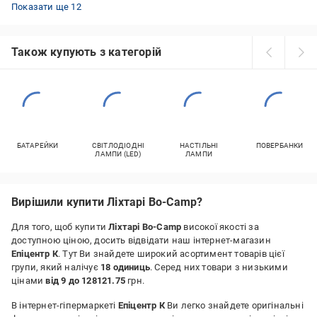
Налобні ліхтарі з USB зарядкою
Ліхтарі акумуляторні ручні
Ліхтарі LED CONCEPT кемпінгові
Ліхтарі кемпінгові акумуляторні
Ліхтарі NEO tools ручні
Ліхтарі DPM ручні
Ліхтарі Petzl ручні
Налобні ліхтарі з датчиком руху
Тактичні ліхтарі з червоним світлом
Ліхтарі Camelion ручні
Ліхтарі Fenix налобні
Ліхтарі KLS велосипедні
Показати ще 12
Також купують з категорій
БАТАРЕЙКИ
СВІТЛОДІОДНІ
НАСТІЛЬНІ
ПОВЕРБАНКИ
ЛАМПИ (LED)
ЛАМПИ
Вирішили купити Ліхтарі Bo-Camp?
Для того, щоб купити
Ліхтарі Bo-Camp
високої якості за
доступною ціною, досить відвідати наш інтернет-магазин
Епіцентр К
. Тут Ви знайдете широкий асортимент товарів цієї
групи, який налічує
18 одиниць
. Серед них товари з низькими
цінами
від 9 до 128121.75
грн.
В інтернет-гіпермаркеті
Епіцентр К
Ви легко знайдете оригінальні