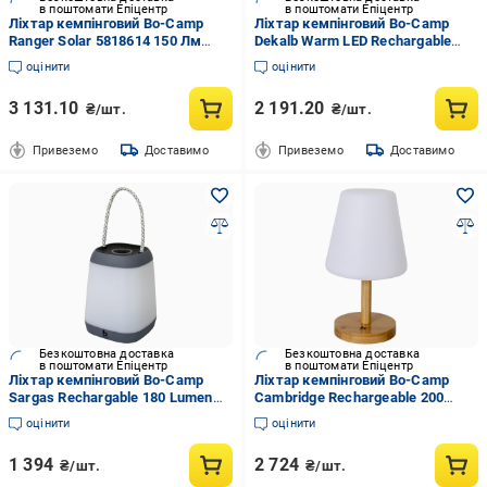
в поштомати Епіцентр
в поштомати Епіцентр
Ліхтар кемпінговий Bo-Camp
Ліхтар кемпінговий Bo-Camp
Ranger Solar 5818614 150 Лм
Dekalb Warm LED Rechargable
Білий/Чорний
250 Lumen Green (5818979)
оцінити
оцінити
3 131.10
2 191.20
₴/шт.
₴/шт.
Привеземо
Доставимо
Привеземо
Доставимо
Безкоштовна доставка
Безкоштовна доставка
в поштомати Епіцентр
в поштомати Епіцентр
Ліхтар кемпінговий Bo-Camp
Ліхтар кемпінговий Bo-Camp
Sargas Rechargable 180 Lumen
Cambridge Rechargeable 200
White/Grey (5818725)
Lumen Bamboo/White (5818792)
оцінити
оцінити
1 394
2 724
₴/шт.
₴/шт.