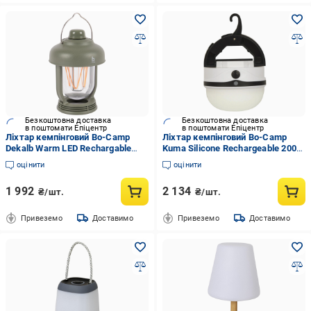
Безкоштовна доставка
Безкоштовна доставка
в поштомати Епіцентр
в поштомати Епіцентр
Ліхтар кемпінговий Bo-Camp
Ліхтар кемпінговий Bo-Camp
Dekalb Warm LED Rechargable
Kuma Silicone Rechargeable 200
250 Lumen Green (5818979)
Lumen White/Black (5818808)
оцінити
оцінити
1 992
2 134
₴/шт.
₴/шт.
Привеземо
Доставимо
Привеземо
Доставимо