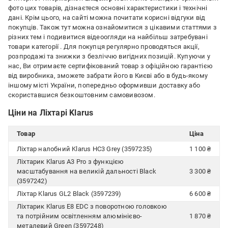
фото цих товарів, дізнаєтеся основні характеристики і технічні
дані. Крім цього, на сайті можна почитати корисні відгуки від
покупців. Також тут можна ознайомитися з цікавими статтями з
різних тем і подивитися відеоогляди на найбільш затребувані
товари категорії
. Для покупця регулярно проводяться акції,
розпродажі та знижки з безліччю вигідних позицій. Купуючи у
нас, Ви отримаєте сертифікований товар з офіційною гарантією
від виробника, зможете забрати його в Києві або в будь-якому
іншому місті України, попередньо оформивши доставку або
скориставшися безкоштовним самовивозом.
Ціни на Ліхтарі Klarus
Товар
Ціна
Ліхтар налобний Klarus HС3 Grey (3597235)
1 100 ₴
Ліхтарик Klarus A3 Pro з функцією
масштабування на великій дальності Black
3 300 ₴
(3597242)
Ліхтар Klarus GL2 Black (3597239)
6 600 ₴
Ліхтарик Klarus E8 EDC з поворотною головкою
та потрійним освітленням алюмінієво-
1 870 ₴
металевий Green (3597248)