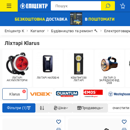
Епіцентр К
Каталог
Будівництво та ремонт 🔨
Електротовар
Ліхтарі Klarus
ЛІХТАРІ
ЛІХТАРІ НАЛОБНІ
КЕМПІНГОВІ
ЛІХТАРІ З
АКУМУЛЯТОРНІ
ЛІХТАРІ
ЗАРЯДКОЮ ВІД
USB
Klarus
Фільтри (1)
Ціна
Продавець
очистити 