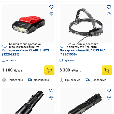
Безкоштовна доставка
Безкоштовна доставка
в поштомати Епіцентр
в поштомати Епіцентр
Ліхтар налобний KLARUS HС3
Ліхтар налобний KLARUS HL1
(12262225)
(12261959)
оцінити
оцінити
1 100
3 300
₴/шт.
₴/шт.
Привеземо
Доставимо
Привеземо
Доставимо