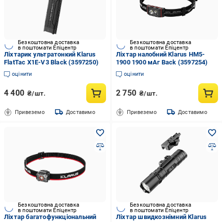
Безкоштовна доставка
Безкоштовна доставка
в поштомати Епіцентр
в поштомати Епіцентр
Ліхтарик ультратонкий Klarus
Ліхтар налобний Klarus HM5-
FlatTac X1E-V3 Black (3597250)
1900 1900 мАг Back (3597254)
оцінити
оцінити
4 400
2 750
₴/шт.
₴/шт.
Привеземо
Доставимо
Привеземо
Доставимо
Безкоштовна доставка
Безкоштовна доставка
в поштомати Епіцентр
в поштомати Епіцентр
Ліхтар багатофункціональний
Ліхтар швидкознімний Klarus