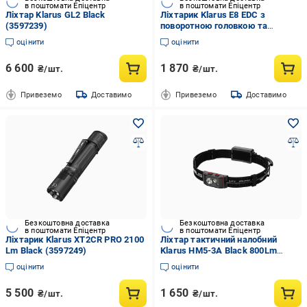
в поштомати Епіцентр
в поштомати Епіцентр
Ліхтар Klarus GL2 Black
Ліхтарик Klarus E8 EDC з
(3597239)
поворотною головкою та
потрійним освітленням
оцінити
оцінити
алюмінієво-металевий Green
(3597248)
6 600
1 870
₴/шт.
₴/шт.
Привеземо
Доставимо
Привеземо
Доставимо
Безкоштовна доставка
Безкоштовна доставка
в поштомати Епіцентр
в поштомати Епіцентр
Ліхтарик Klarus XT2CR PRO 2100
Ліхтар тактичний налобний
Lm Black (3597249)
Klarus HM5-3A Black 800Lm
Black (3597253)
оцінити
оцінити
5 500
1 650
₴/шт.
₴/шт.