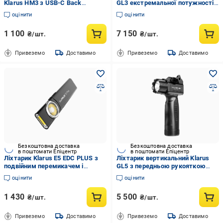
Klarus HM3 з USB-C Back
GL3 екстремальної потужності
(3597257)
Black (3597238)
оцінити
оцінити
1 100
7 150
₴/шт.
₴/шт.
Привеземо
Доставимо
Привеземо
Доставимо
Безкоштовна доставка
Безкоштовна доставка
в поштомати Епіцентр
в поштомати Епіцентр
Ліхтарик Klarus E5 EDC PLUS з
Ліхтарик вертикальний Klarus
подвійним перемикачем і
GL5 з передньою рукояткою
потрійним освітленням Black
Black (3597241)
оцінити
оцінити
(3597247)
1 430
5 500
₴/шт.
₴/шт.
Привеземо
Доставимо
Привеземо
Доставимо