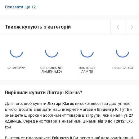
Ліхтарі LED CONCEPT кемпінгові
Ліхтарі Silva налобні
Ліхтарі Libox ручні
Налобні ліхтарі Petzl
Ліхтарі Videx ручні
Ліхтарі KNOG велосипедні
Ліхтарі Westinghouse налобні
Ліхтарі GP ручні
Ліхтарі Black Diamond налобні
Ліхтарі MaxxPro велосипедні
Ліхтарі HOROZ ELECTRIC ручні
Ліхтарі Odistar велосипедні
Показати ще 12
Також купують з категорій
БАТАРЕЙКИ
СВІТЛОДІОДНІ
НАСТІЛЬНІ
ПОВЕРБАНКИ
ЛАМПИ (LED)
ЛАМПИ
Вирішили купити Ліхтарі Klarus?
Для того, щоб купити
Ліхтарі Klarus
високої якості за доступною
ціною, досить відвідати наш інтернет-магазин
Епіцентр К
. Тут Ви
знайдете широкий асортимент товарів цієї групи, який налічує
27
одиниць
. Серед них товари з низькими цінами
від 9 до 128121.75
грн.
В інтернет-гіпермаркеті
Епіцентр К
Ви легко знайдете оригінальні