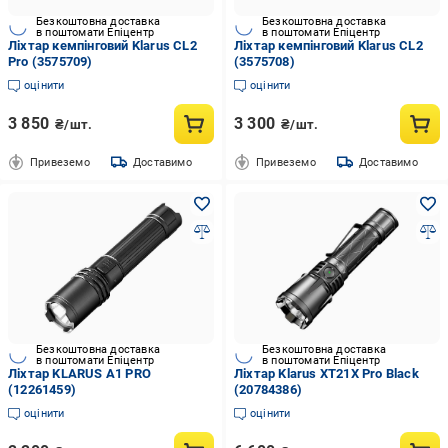
Безкоштовна доставка
Безкоштовна доставка
в поштомати Епіцентр
в поштомати Епіцентр
Ліхтар кемпінговий Klarus CL2
Ліхтар кемпінговий Klarus CL2
Pro (3575709)
(3575708)
оцінити
оцінити
3 850
3 300
₴/шт.
₴/шт.
Привеземо
Доставимо
Привеземо
Доставимо
Безкоштовна доставка
Безкоштовна доставка
в поштомати Епіцентр
в поштомати Епіцентр
Ліхтар KLARUS А1 PRO
Ліхтар Klarus XT21X Pro Black
(12261459)
(20784386)
оцінити
оцінити