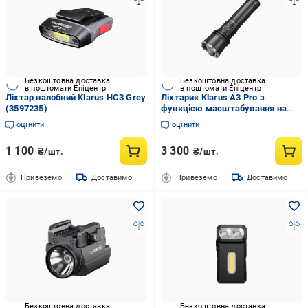
Безкоштовна доставка
Безкоштовна доставка
в поштомати Епіцентр
в поштомати Епіцентр
Ліхтар налобний Klarus HС3 Grey
Ліхтарик Klarus A3 Pro з
(3597235)
функцією масштабування на
великій дальності Black
оцінити
оцінити
(3597242)
1 100
3 300
₴/шт.
₴/шт.
Привеземо
Доставимо
Привеземо
Доставимо
Безкоштовна доставка
Безкоштовна доставка