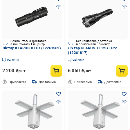
Безкоштовна доставка
Безкоштовна доставка
в поштомати Епіцентр
в поштомати Епіцентр
Ліхтар KLARUS XT1C (12261562)
Ліхтар KLARUS XT12GT Pro
(12261817)
оцінити
оцінити
2 200
6 050
₴/шт.
₴/шт.
Привеземо
Доставимо
Привеземо
Доставимо