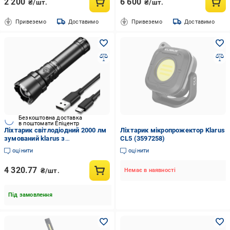
2 200
6 600
₴/шт.
₴/шт.
Привеземо
Доставимо
Привеземо
Доставимо
Безкоштовна доставка
в поштомати Епіцентр
Ліхтарик світлодіодний 2000 лм
Ліхтарик мікропрожектор Klarus
зумований klarus з
CL5 (3597258)
регульованим фокусом
оцінити
оцінити
4 320.77
₴/шт.
Немає в наявності
Під замовлення