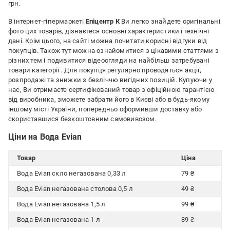
грн.
В інтернет-гіпермаркеті
Епіцентр К
Ви легко знайдете оригінальні
фото цих товарів, дізнаєтеся основні характеристики і технічні
дані. Крім цього, на сайті можна почитати корисні відгуки від
покупців. Також тут можна ознайомитися з цікавими статтями з
різних тем і подивитися відеоогляди на найбільш затребувані
товари категорії
. Для покупця регулярно проводяться акції,
розпродажі та знижки з безліччю вигідних позицій. Купуючи у
нас, Ви отримаєте сертифікований товар з офіційною гарантією
від виробника, зможете забрати його в Києві або в будь-якому
іншому місті України, попередньо оформивши доставку або
скориставшися безкоштовним самовивозом.
Ціни на Вода Evian
Товар
Ціна
Вода Evian скло негазована 0,33 л
79 ₴
Вода Evian негазована столова 0,5 л
49 ₴
Вода Evian негазована 1,5 л
99 ₴
Вода Evian негазована 1 л
89 ₴