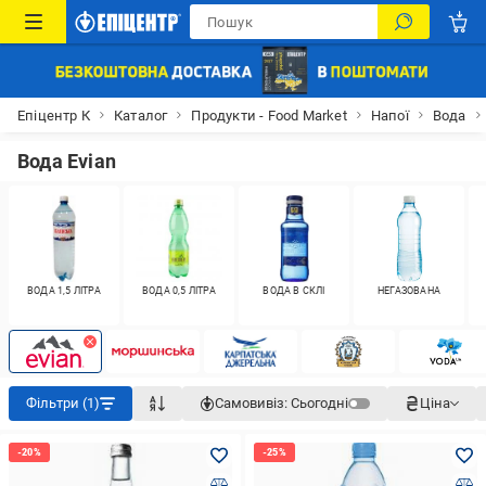
Епіцентр К
Каталог
Продукти - Food Market
Напої
Вода
Вода Evian
ВОДА 1,5 ЛІТРА
ВОДА 0,5 ЛІТРА
ВОДА В СКЛІ
НЕГАЗОВАНА
Фільтри (1)
Самовивіз:
Сьогодні
Ціна