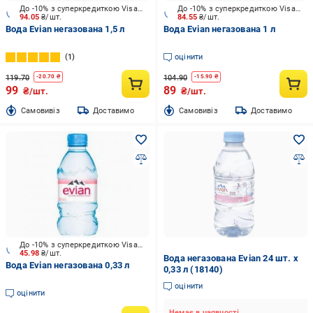
До -10% з суперкредиткою Visa Вигода
До -10% з суперкредиткою Visa Вигода
94.05
₴/шт.
84.55
₴/шт.
Вода Evian негазована 1,5 л
Вода Evian негазована 1 л
1
оцінити
119.70
104.90
-
20.70
₴
-
15.90
₴
99
89
₴/шт.
₴/шт.
Cамовивіз
Доставимо
Cамовивіз
Доставимо
До -10% з суперкредиткою Visa Вигода
45.98
₴/шт.
Вода негазована Evian 24 шт. х
Вода Evian негазована 0,33 л
0,33 л (18140)
оцінити
оцінити
Немає в наявності