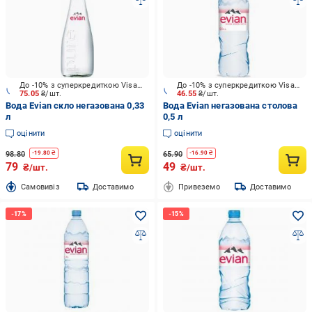
До -10% з суперкредиткою Visa Вигода
До -10% з суперкредиткою Visa Вигода
75.05
₴/шт.
46.55
₴/шт.
Вода Evian скло негазована 0,33
Вода Evian негазована столова
л
0,5 л
оцінити
оцінити
98.80
65.90
-
19.80
₴
-
16.90
₴
79
49
₴/шт.
₴/шт.
Cамовивіз
Доставимо
Привеземо
Доставимо