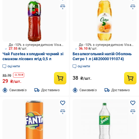
До -10% з суперкредиткою Visa Вигода
До -10% з суперкредиткою Visa Вигода
27.55
₴/шт.
36.10
₴/шт.
Чай Fuzetea холодний чорний зі
Безалкогольний напій Оболонь
смаком лісових ягід 0,5 л
Ситро 1 л (4820000191074)
оцінити
оцінити
32.70
-
3.70
₴
38
₴/шт.
29
₴/шт.
Cамовивіз
Доставимо
Cамовивіз
Доставимо