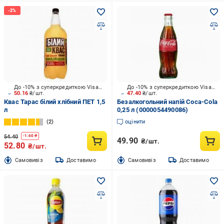
До -10% з суперкредиткою Visa Вигода
До -10% з суперкредиткою Visa Вигода
50.16
₴/шт.
47.40
₴/шт.
Квас Тарас білий хлібний ПЕТ 1,5
Безалкогольний напій Coca-Cola
л
0,25 л (0000054490086)
2
оцінити
54.40
-
1.60
₴
49.90
₴/шт.
52.80
₴/шт.
Cамовивіз
Доставимо
Cамовивіз
Доставимо