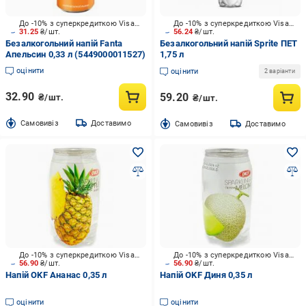
До -10% з суперкредиткою Visa Вигода
До -10% з суперкредиткою Visa Вигода
31.25
₴/шт.
56.24
₴/шт.
Безалкогольний напій Fanta
Безалкогольний напій Sprite ПЕТ
Апельсин 0,33 л (5449000011527)
1,75 л
оцінити
оцінити
2 варіанти
32.90
59.20
₴/шт.
₴/шт.
Cамовивіз
Доставимо
Cамовивіз
Доставимо
До -10% з суперкредиткою Visa Вигода
До -10% з суперкредиткою Visa Вигода
56.90
₴/шт.
56.90
₴/шт.
Напій OKF Ананас 0,35 л
Напій OKF Диня 0,35 л
оцінити
оцінити