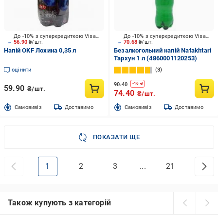
До -10% з суперкредиткою Visa Вигода
До -10% з суперкредиткою Visa Вигода
56.90
₴/шт.
70.68
₴/шт.
Напій OKF Лохина 0,35 л
Безалкогольний напій Natakhtari
Тархун 1 л (4860001120253)
оцінити
3
90.40
-
16
₴
59.90
₴/шт.
74.40
₴/шт.
Cамовивіз
Доставимо
Cамовивіз
Доставимо
ПОКАЗАТИ ЩЕ
1
2
3
...
21
Також купують з категорій