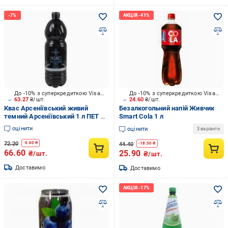
До -10% з суперкредиткою Visa Вигода
До -10% з суперкредиткою Visa Вигода
63.27
₴/шт.
24.60
₴/шт.
Квас Арсеніївський живий
Безалкогольний напій Живчик
темний Арсеніївський 1 л ПЕТ 1
Smart Сola 1 л
л
оцінити
оцінити
3 варіанти
72.20
-
5.60
₴
44.40
-
18.50
₴
66.60
25.90
₴/шт.
₴/шт.
Доставимо
Доставимо