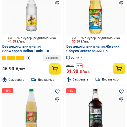
До -10% з суперкредиткою Visa Вигода
До -10% з суперкредиткою Visa Вигода
44.55
₴/шт.
30.30
₴/шт.
Безалкогольний напій
Безалкогольний напій Живчик
Schweppes Indian Tonic 1 л
Яблуко негазований 1 л
(5449000044808)
(4820000195461)
оцінити
1
2 варіанти
39.90
-
8
₴
46.90
₴/шт.
31.90
₴/шт.
Cамовивіз
Доставимо
Cамовивіз
Доставимо