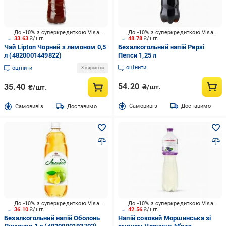
До -10% з суперкредиткою Visa Вигода
До -10% з суперкредиткою Visa Вигода
33.63
₴/шт.
48.78
₴/шт.
Чай Lipton Чорний з лимоном 0,5
Безалкогольний напій Pepsi
л (4820001449822)
Пепси 1,25 л
оцінити
оцінити
3 варіанти
54.20
35.40
₴/шт.
₴/шт.
Cамовивіз
Доставимо
Cамовивіз
Доставимо
До -10% з суперкредиткою Visa Вигода
До -10% з суперкредиткою Visa Вигода
36.10
₴/шт.
42.56
₴/шт.
Безалкогольний напій Оболонь
Напій соковий Моршинська зі