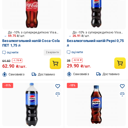
До -10% з суперкредиткою Visa Вигода
До -10% з суперкредиткою Visa Вигода
59.75
₴/шт.
26.91
₴/шт.
Безалкогольний напій Coca-Cola
Безалкогольний напій Pepsi 0,75
ПЕТ 1,75 л
л
оцінити
оцінити
2 варіанти
38
-
8.10
₴
64.60
-
1.70
₴
29.90
62.90
₴/шт.
₴/шт.
Cамовивіз
Доставимо
Cамовивіз
Доставимо