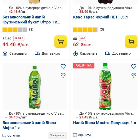
До -10% з суперкредиткою Visa Вигода
До -10% з суперкредиткою Visa Вигода
42.18
₴/шт.
58.90
₴/шт.
Безалкогольний напій
Квас Тарас чорний ПЕТ 1,5 л
Грузинський букет Сітро 1 л
(4820137800504)
1
3
52.60
68
-
8.20
₴
-
6
₴
44.40
62
₴/шт.
₴/шт.
Cамовивіз
Доставимо
Cамовивіз
Доставимо
До -10% з суперкредиткою Visa Вигода
До -10% з суперкредиткою Visa Вигода
34.10
₴/шт.
27.45
₴/шт.
Безалкогольний напій Біола
Напій Біола Мохіто Полуниця 1 л
Mojito 1 л
оцінити
оцінити
3 варіанти