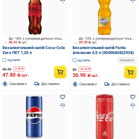
До -10% з суперкредиткою Visa Вигода
До -10% з суперкредиткою Visa Вигода
45.41
₴/шт.
29.35
₴/шт.
Безалкогольний напій Coca-Cola
Безалкогольний напій Fanta
Zero ПЕТ 1,25 л
Апельсин 0,5 л (0000040822938)
оцінити
оцінити
4 варіанти
50.40
-
2.60
₴
55
-
24.10
₴
47.80
30.90
₴/шт.
₴/шт.
Cамовивіз
Доставимо
Cамовивіз
Доставимо