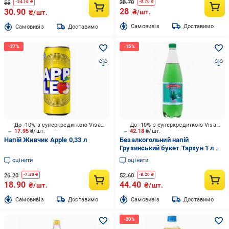
28.70
-
0.70
₴
55
-
24.10
₴
28
30.90
₴/шт.
₴/шт.
Cамовивіз
Доставимо
Cамовивіз
Доставимо
До -10% з суперкредиткою Visa Вигода
До -10% з суперкредиткою Visa Вигода
17.95
₴/шт.
42.18
₴/шт.
Напій Живчик Apple 0,33 л
Безалкогольний напій
Грузинський букет Тархун 1 л
(4820137800498)
оцінити
оцінити
26.20
52.60
-
7.30
₴
-
8.20
₴
18.90
44.40
₴/шт.
₴/шт.
Cамовивіз
Доставимо
Cамовивіз
Доставимо