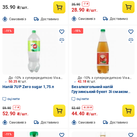
35.90
-
7
₴
35.90
₴/шт.
28.90
₴/шт.
Cамовивіз
Доставимо
Cамовивіз
Доставимо
До -10% з суперкредиткою Visa Вигода
До -10% з суперкредиткою Visa Вигода
50.25
₴/шт.
42.18
₴/шт.
Напій 7UP Zero sugar 1,75 л
Безалкогольний напій
Грузинський букет Зі смаком
дюшесу 1 л (4820137800542)
оцінити
оцінити
59.90
52.60
-
7
₴
-
8.20
₴
52.90
44.40
₴/шт.
₴/шт.
Cамовивіз
Доставимо
Cамовивіз
Доставимо