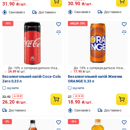
30.90
31.90
₴/шт.
₴/шт.
Cамовивіз
Доставимо
Cамовивіз
Доставимо
До -10% з суперкредиткою Visa Вигода
До -10% з суперкредиткою Visa Вигода
24.89
₴/шт.
17.95
₴/шт.
Безалкогольний напій Coca-Cola
Безалкогольний напій Живчик
Zero 0,33 л
ORANGE 0,33 л
оцінити
оцінити
32.40
27
-
6.20
₴
-
8.10
₴
26.20
18.90
₴/шт.
₴/шт.
Доставимо
Cамовивіз
Доставимо