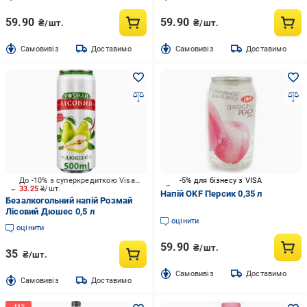
59.90
59.90
₴/шт.
₴/шт.
Cамовивіз
Доставимо
Cамовивіз
Доставимо
До -10% з суперкредиткою Visa Вигода
-5% для бізнесу з VISA
33.25
₴/шт.
Напій OKF Персик 0,35 л
Безалкогольний напій Розмай
Лісовий Дюшес 0,5 л
оцінити
оцінити
59.90
₴/шт.
35
₴/шт.
Cамовивіз
Доставимо
Cамовивіз
Доставимо