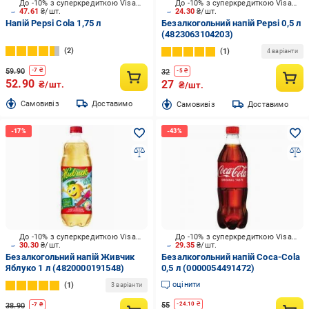
До -10% з суперкредиткою Visa Вигода
До -10% з суперкредиткою Visa Вигода
47.61
₴/шт.
24.30
₴/шт.
Напій Pepsi Cola 1,75 л
Безалкогольний напій Pepsi 0,5 л
(4823063104203)
2
1
4 варіанти
59.90
-
7
₴
32
-
5
₴
52.90
27
₴/шт.
₴/шт.
Cамовивіз
Доставимо
Cамовивіз
Доставимо
До -10% з суперкредиткою Visa Вигода
До -10% з суперкредиткою Visa Вигода
30.30
₴/шт.
29.35
₴/шт.
Безалкогольний напій Живчик
Безалкогольний напій Coca-Cola
Яблуко 1 л (4820000191548)
0,5 л (0000054491472)
оцінити
1
3 варіанти
55
-
24.10
₴
38.90
-
7
₴