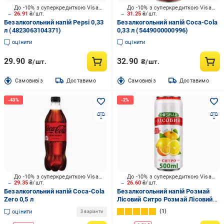
До -10% з суперкредиткою Visa Вигода
До -10% з суперкредиткою Visa Вигода
26.91
₴/шт.
31.25
₴/шт.
Безалкогольний напій Pepsi 0,33
Безалкогольний напій Coca-Cola
л (4823063104371)
0,33 л (5449000000996)
оцінити
оцінити
29.90
32.90
₴/шт.
₴/шт.
Cамовивіз
Доставимо
Cамовивіз
Доставимо
До -10% з суперкредиткою Visa Вигода
До -10% з суперкредиткою Visa Вигода
29.35
₴/шт.
26.60
₴/шт.
Безалкогольний напій Coca-Cola
Безалкогольний напій Розмай
Zero 0,5 л
Лісовий Ситро Розмай Лісовий
0,5 л
1
оцінити
3 варіанти