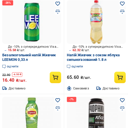
До -10% з суперкредиткою Visa Вигода
До -10% з суперкредиткою Visa Вигода
15.58
₴/шт.
62.32
₴/шт.
Безалкогольний напій Живчик
Напій Живчик з соком яблука
LEEMON 0,33 л
сильногазований 1.8 л
оцінити
оцінити
22.90
-
6.50
₴
65.60
₴/шт.
16.40
₴/шт.
Доставимо
Cамовивіз
Доставимо