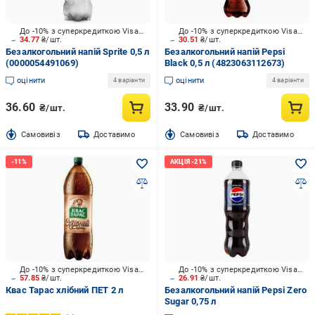
До -10% з суперкредиткою Visa Вигода
До -10% з суперкредиткою Visa Вигода
34.77
₴/шт.
30.51
₴/шт.
Безалкогольний напій Sprite 0,5 л
Безалкогольний напій Pepsi
(0000054491069)
Black 0,5 л (4823063112673)
оцінити
оцінити
4 варіанти
4 варіанти
36.60
33.90
₴/шт.
₴/шт.
Cамовивіз
Доставимо
Cамовивіз
Доставимо
До -10% з суперкредиткою Visa Вигода
До -10% з суперкредиткою Visa Вигода
57.85
₴/шт.
26.91
₴/шт.
Квас Тарас хлібний ПЕТ 2 л
Безалкогольний напій Pepsi Zero
Sugar 0,75 л