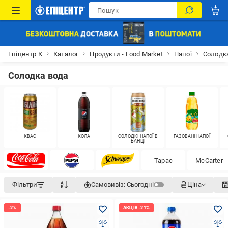
Епіцентр К
Каталог
Продукти - Food Market
Напої
Солодк
Солодка вода
КВАС
КОЛА
СОЛОДКІ НАПОЇ В
ГАЗОВАНІ НАПОЇ
БАНЦІ
Тарас
McCarter
Фільтри
Самовивіз:
Сьогодні
Ціна