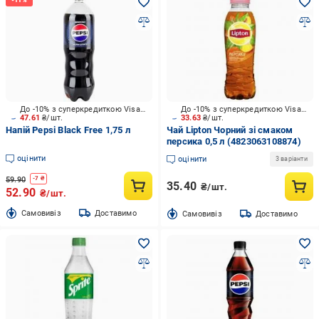
До -10% з суперкредиткою Visa Вигода
До -10% з суперкредиткою Visa Вигода
47.61
₴/шт.
33.63
₴/шт.
Напій Pepsi Black Free 1,75 л
Чай Lipton Чорний зі смаком
персика 0,5 л (4823063108874)
оцінити
оцінити
3 варіанти
59.90
-
7
₴
35.40
₴/шт.
52.90
₴/шт.
Cамовивіз
Доставимо
Cамовивіз
Доставимо