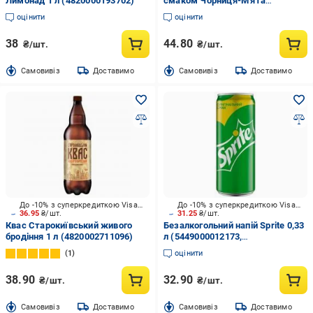
Лимонад 1 л (4820000193702)
смаком Чорниця-М'ята
негазований 1,5 л
оцінити
оцінити
38
44.80
₴/шт.
₴/шт.
Cамовивіз
Доставимо
Cамовивіз
Доставимо
До -10% з суперкредиткою Visa Вигода
До -10% з суперкредиткою Visa Вигода
36.95
₴/шт.
31.25
₴/шт.
Квас Старокиївський живого
Безалкогольний напій Sprite 0,33
бродіння 1 л (4820002711096)
л (5449000012173,
5449000014535)
1
оцінити
38.90
32.90
₴/шт.
₴/шт.
Cамовивіз
Доставимо
Cамовивіз
Доставимо