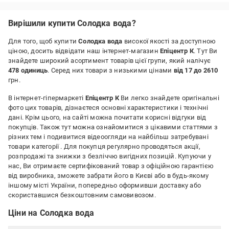
Вирішили купити Солодка вода?
Для того, щоб купити
Солодка вода
високої якості за доступною
ціною, досить відвідати наш інтернет-магазин
Епіцентр К
. Тут Ви
знайдете широкий асортимент товарів цієї групи, який налічує
478 одиниць
. Серед них товари з низькими цінами
від 17 до 2610
грн.
В інтернет-гіпермаркеті
Епіцентр К
Ви легко знайдете оригінальні
фото цих товарів, дізнаєтеся основні характеристики і технічні
дані. Крім цього, на сайті можна почитати корисні відгуки від
покупців. Також тут можна ознайомитися з цікавими статтями з
різних тем і подивитися відеоогляди на найбільш затребувані
товари категорії
. Для покупця регулярно проводяться акції,
розпродажі та знижки з безліччю вигідних позицій. Купуючи у
нас, Ви отримаєте сертифікований товар з офіційною гарантією
від виробника, зможете забрати його в Києві або в будь-якому
іншому місті України, попередньо оформивши доставку або
скориставшися безкоштовним самовивозом.
Ціни на Солодка вода