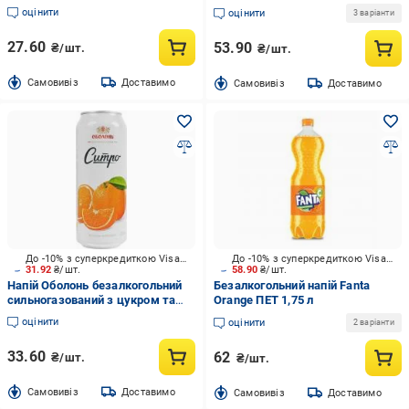
(5449000044839)
оцінити
оцінити
3 варіанти
27.60
53.90
₴/шт.
₴/шт.
Cамовивіз
Доставимо
Cамовивіз
Доставимо
До -10% з суперкредиткою Visa Вигода
До -10% з суперкредиткою Visa Вигода
31.92
₴/шт.
58.90
₴/шт.
Напій Оболонь безалкогольний
Безалкогольний напій Fanta
сильногазований з цукром та
Orange ПЕТ 1,75 л
підсолоджувачами Ситро з/б
оцінити
оцінити
2 варіанти
0.5л
33.60
62
₴/шт.
₴/шт.
Cамовивіз
Доставимо
Cамовивіз
Доставимо