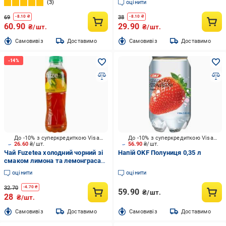
3
оцінити
69
38
-
8.10
₴
-
8.10
₴
60.90
29.90
₴/шт.
₴/шт.
Cамовивіз
Доставимо
Cамовивіз
Доставимо
До -10% з суперкредиткою Visa Вигода
До -10% з суперкредиткою Visa Вигода
26.60
₴/шт.
56.90
₴/шт.
Чай Fuzetea холодний чорний зі
Напій OKF Полуниця 0,35 л
смаком лимона та лемонграса
0,5 л
оцінити
оцінити
32.70
-
4.70
₴
59.90
₴/шт.
28
₴/шт.
Cамовивіз
Доставимо
Cамовивіз
Доставимо