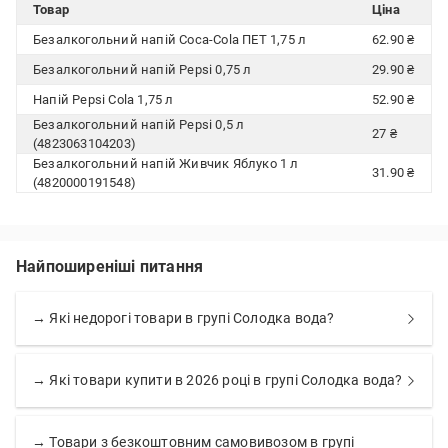
Товар
Ціна
Безалкогольний напій Coca-Cola ПЕТ 1,75 л
62.90 ₴
Безалкогольний напій Pepsi 0,75 л
29.90 ₴
Напій Pepsi Cola 1,75 л
52.90 ₴
Безалкогольний напій Pepsi 0,5 л
27 ₴
(4823063104203)
Безалкогольний напій Живчик Яблуко 1 л
31.90 ₴
(4820000191548)
Найпоширеніші питання
→ Які недорогі товари в групі Солодка вода?
→ Які товари купити в 2026 році в групі Солодка вода?
→ Товари з безкоштовним самовивозом в групі