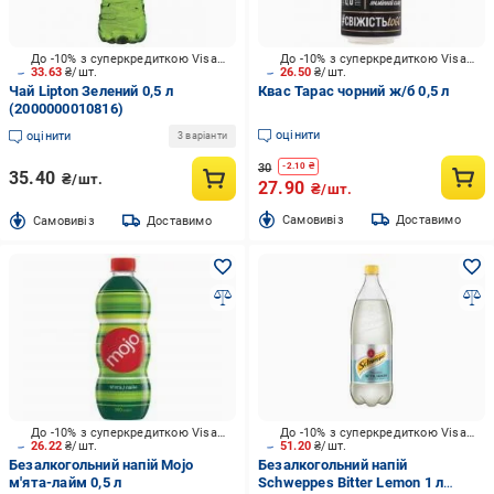
До -10% з суперкредиткою Visa Вигода
До -10% з суперкредиткою Visa Вигода
33.63
₴/шт.
26.50
₴/шт.
Чай Lipton Зелений 0,5 л
Квас Тарас чорний ж/б 0,5 л
(2000000010816)
оцінити
оцінити
3 варіанти
30
-
2.10
₴
35.40
₴/шт.
27.90
₴/шт.
Cамовивіз
Доставимо
Cамовивіз
Доставимо
До -10% з суперкредиткою Visa Вигода
До -10% з суперкредиткою Visa Вигода
26.22
₴/шт.
51.20
₴/шт.
Безалкогольний напій Mojo
Безалкогольний напій
м'ята-лайм 0,5 л
Schweppes Bitter Lemon 1 л