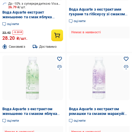
До -10% з суперкредиткою Visa Вигода
26.79
₴/шт.
Вода Aquarte з екстрактами
Вода Aquarte екстракт
гуарани та гібіскусу зі смаком
женьшеню та смак яблука
гранату 500 мл
оцінити
Фокус негазована 0,5 л
оцінити
Немає в наявності
33.40
-
5.20
₴
28.20
₴/шт.
Cамовивіз
Доставимо
Вода Aquarte з екстрактом
Вода Aquarte з екстрактом
женьшеню та смаком яблука
ромашки та смаком маракуйї
500 мл
500 мл
оцінити
оцінити
Немає в наявності
Немає в наявності