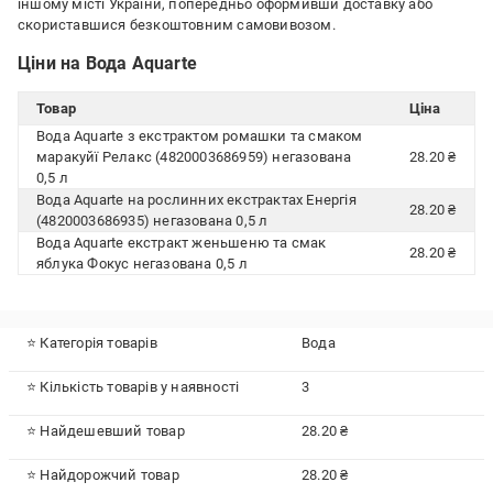
іншому місті України, попередньо оформивши доставку або
скориставшися безкоштовним самовивозом.
Ціни на Вода Aquarte
Товар
Ціна
Вода Aquarte з екстрактом ромашки та смаком
маракуйї Релакс (4820003686959) негазована
28.20 ₴
0,5 л
Вода Aquarte на рослинних екстрактах Енергія
28.20 ₴
(4820003686935) негазована 0,5 л
Вода Aquarte екстракт женьшеню та смак
28.20 ₴
яблука Фокус негазована 0,5 л
⭐ Категорія товарів
Вода
⭐ Кількість товарів у наявності
3
⭐ Найдешевший товар
28.20 ₴
⭐ Найдорожчий товар
28.20 ₴