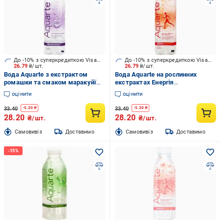
До -10% з суперкредиткою Visa Вигода
До -10% з суперкредиткою Visa Вигода
26.79
₴/шт.
26.79
₴/шт.
Вода Aquarte з екстрактом
Вода Aquarte на рослинних
ромашки та смаком маракуйї
екстрактах Енергія
Релакс (4820003686959)
(4820003686935) негазована 0,5
оцінити
оцінити
негазована 0,5 л
л
33.40
33.40
-
5.20
₴
-
5.20
₴
28.20
28.20
₴/шт.
₴/шт.
Cамовивіз
Доставимо
Cамовивіз
Доставимо