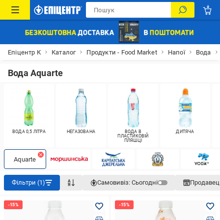
Епіцентр К
Каталог
Продукти - Food Market
Напої
Вода
Вода Aquarte
ВОДА 0,5 ЛІТРА
НЕГАЗОВАНА
ВОДА В
ДИТЯЧА
ПЛАСТИКОВІЙ
ПЛЯШЦІ
Aquarte
Фільтри (1)
Самовивіз:
Сьогодні
Продавец