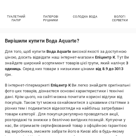
ТУАЛЕТНИЙ
ПАПЕРОВІ
СОЛОДКА ВОДА
ВОЛОГІ
ПАПІР
РУШНИКИ
СЕРВЕТКИ
Вирішили купити Вода Aquarte?
Для того, щоб купити
Вода Aquarte
високої якості за доступною
ціною, досить відвідати наш інтернет-магазин
Епіцентр К
. Тут Ви
знайдете широкий асортимент товарів цієї групи, який налічує
3
одиниць
. Серед них товари з низькими цінами
від 8.9 до 3013
грн.
В інтернет-гіпермаркеті
Епіцентр К
Ви легко знайдете оригінальні
фото цих товарів, дізнаєтеся основні характеристики і технічні
дані. Крім цього, на сайті можна почитати корисні відгуки від
покупців. Також тут можна ознайомитися з цікавими статтями з
різних тем і подивитися відеоогляди на найбільш затребувані
товари категорії
. Для покупця регулярно проводяться акції,
розпродажі та знижки з безліччю вигідних позицій. Купуючи у
нас, Ви отримаєте сертифікований товар з офіційною гарантією
від виробника, зможете забрати його в Києві або в будь-якому