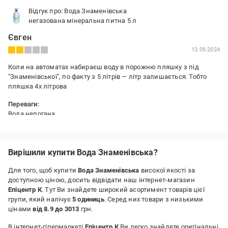
Відгук про: Вода Знаменівська
негазована мінеральна питна 5 л
Євген
13.09.2024
Коли на автоматах набираєш воду в порожню пляшку з під
"Знаменівської", по факту з 5 літрів — літр залишається. Тобто
пляшка 4х літрова
Переваги:
Вода непогана
Недоліки:
4л замість вказаних 5
Вирішили купити Вода Знаменівська?
Для того, щоб купити
Вода Знаменівська
високої якості за
доступною ціною, досить відвідати наш інтернет-магазин
Епіцентр К
. Тут Ви знайдете широкий асортимент товарів цієї
групи, який налічує
5 одиниць
. Серед них товари з низькими
цінами
від 8.9 до 3013
грн.
В інтернет-гіпермаркеті
Епіцентр К
Ви легко знайдете оригінальні