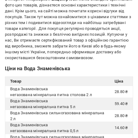
фото цих товарів, дізнаєтеся основні характеристики і технічні
дані. Крім цього, на сайті можна почитати корисні відгуки від
покупців. Також тут можна ознайомитися з цікавими статтями з
різних тем і подивитися відеоогляди на найбільш затребувані
товари категорії
. Для покупця регулярно проводяться акції,
розпродажі та знижки з безліччю вигідних позицій. Купуючи у
нас, Ви отримаєте сертифікований товар з офіційною гарантією
від виробника, зможете забрати його в Києві або в будь-якому
іншому місті України, попередньо оформивши доставку або
скориставшися безкоштовним самовивозом.
Ціни на Вода Знаменівська
Товар
Ціна
Вода Знаменівська
28.80 ₴
негазована мінеральна питна столова 2 л
Вода Знаменівська
59.40 ₴
негазована мінеральна питна 5 л
Вода Знаменівська сильногазована мінеральна
28.80 ₴
2 л
Вода Знаменівська
14.60 ₴
негазована мінеральна питна 0,5 л
Вода Знаменівська сильногазована мінеральна