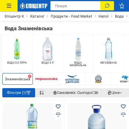
Епіцентр К
Каталог
Продукти - Food Market
Напої
Вода
Вода Знаменівська
ВОДА 0,5 ЛІТРА
ВОДА 5 Л
ВОДА
НЕГАЗОВАНА
МІНЕРАЛЬНА
Знаменівська
Фільтри (1)
Самовивіз:
Сьогодні
Ціна