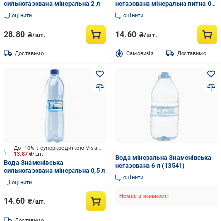
сильногазована мінеральна 2 л
негазована мінеральна питна 0,5
л
оцінити
оцінити
28.80
14.60
₴/шт.
₴/шт.
Доставимо
Cамовивіз
Доставимо
До -10% з суперкредиткою Visa Вигода
13.87
₴/шт.
Вода мінеральна Знаменівська
Вода Знаменівська
негазована 6 л (13541)
сильногазована мінеральна 0,5 л
оцінити
оцінити
Немає в наявності
14.60
₴/шт.
Доставимо