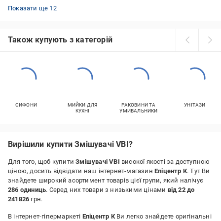
Змішувачі AM.PM для умивальника
Змішувачі Bravat для умивальника
Змішувачі підлогові Grohe
Змішувачі прихованого монтажу Grohe
Змішувачі для умивальника Німеччина
Змішувачі для ванни з довгим виливом
Blanco змішувачі з висувним виливом
Змішувач для душу чорний
Змішувачі Hansgrohe з гігієнічним душем
Змішувачі для умивальника чорні
Змішувачі Grohe білі
Сенсорні змішувачі Hansgrohe
Показати ще 12
Також купують з категорій
СИФОНИ
МИЙКИ ДЛЯ
РАКОВИНИ ТА
УНІТАЗИ
КУХНІ
УМИВАЛЬНИКИ
Вирішили купити Змішувачі VBI?
Для того, щоб купити
Змішувачі VBI
високої якості за доступною
ціною, досить відвідати наш інтернет-магазин
Епіцентр К
. Тут Ви
знайдете широкий асортимент товарів цієї групи, який налічує
286 одиниць
. Серед них товари з низькими цінами
від 22 до
241826
грн.
В інтернет-гіпермаркеті
Епіцентр К
Ви легко знайдете оригінальні