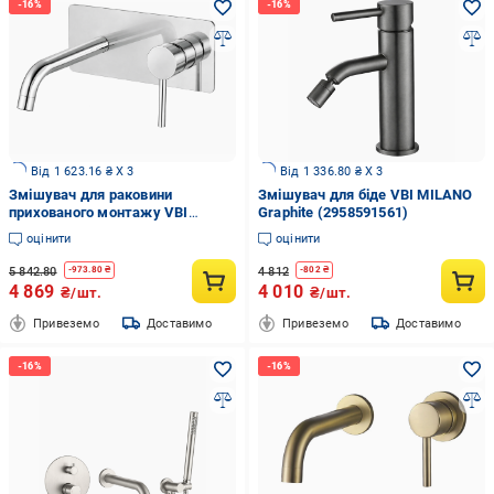
Від 1 623.16 ₴ X 3
Від 1 336.80 ₴ X 3
Змішувач для раковини
Змішувач для біде VBI MILANO
прихованого монтажу VBI
Graphite (2958591561)
MILANO LONG 2 Chrome
оцінити
оцінити
(2958591546)
5 842.80
4 812
-
973.80
₴
-
802
₴
4 869
4 010
₴/шт.
₴/шт.
Привеземо
Доставимо
Привеземо
Доставимо