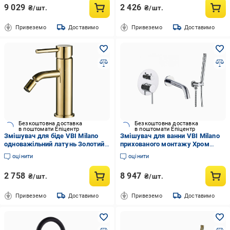
9 029
2 426
₴/шт.
₴/шт.
Привеземо
Доставимо
Привеземо
Доставимо
Безкоштовна доставка
Безкоштовна доставка
в поштомати Епіцентр
в поштомати Епіцентр
Змішувач для біде VBI Milano
Змішувач для ванни VBI Milano
одноважільний латунь Золотий
прихованого монтажу Хром
(050104GL)
(050107CH)
оцінити
оцінити
2 758
8 947
₴/шт.
₴/шт.
Привеземо
Доставимо
Привеземо
Доставимо