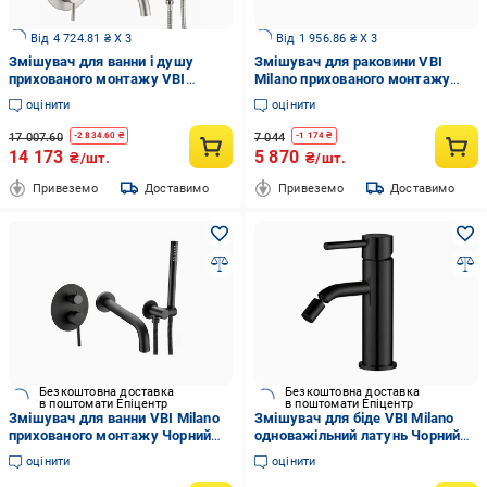
Від 4 724.81 ₴ X 3
Від 1 956.86 ₴ X 3
Змішувач для ванни і душу
Змішувач для раковини VBI
прихованого монтажу VBI
Milano прихованого монтажу
MILANO Nickel (2958591577)
Brushed Gold
оцінити
оцінити
17 007.60
7 044
-
2 834.60
₴
-
1 174
₴
14 173
5 870
₴/шт.
₴/шт.
Привеземо
Доставимо
Привеземо
Доставимо
Безкоштовна доставка
Безкоштовна доставка
в поштомати Епіцентр
в поштомати Епіцентр
Змішувач для ванни VBI Milano
Змішувач для біде VBI Milano
прихованого монтажу Чорний
одноважільний латунь Чорний
(050107BL)
(050104BL)
оцінити
оцінити