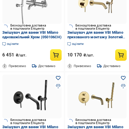
Безкоштовна доставка
Безкоштовна доставка
в поштомати Епіцентр
в поштомати Епіцентр
Змішувач для ванни VBI Milano
Змішувач для ванни VBI Milano
одноважільний Хром (050106CH)
прихованого монтажу Золотий
(VBI-050107GL)
оцінити
оцінити
6 451
10 170
₴/шт.
₴/шт.
Привеземо
Доставимо
Привеземо
Доставимо
Безкоштовна доставка
Безкоштовна доставка
в поштомати Епіцентр
в поштомати Епіцентр
Змішувач для ванни VBI Milano
Змішувач для ванни VBI Milano