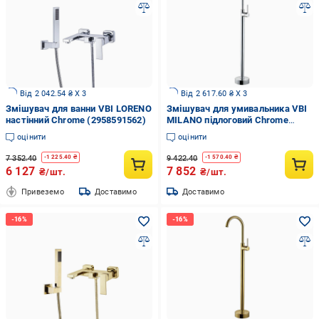
Від 2 042.54 ₴ X 3
Від 2 617.60 ₴ X 3
Змішувач для ванни VBI LORENO
Змішувач для умивальника VBI
настінний Chrome (2958591562)
MILANO підлоговий Chrome
(2958591533)
оцінити
оцінити
7 352.40
9 422.40
-
1 225.40
₴
-
1 570.40
₴
6 127
7 852
₴/шт.
₴/шт.
Привеземо
Доставимо
Доставимо