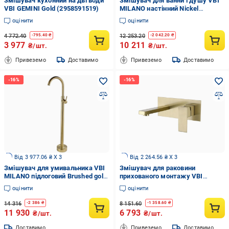
Змішувач кухонний на дві води
Змішувач для ванни і душу VBI
VBI GEMINI Gold (2958591519)
MILANO настінний Nickel
(2958591532)
оцінити
оцінити
4 772.40
12 253.20
-
795.40
₴
-
2 042.20
₴
3 977
10 211
₴/шт.
₴/шт.
Привеземо
Доставимо
Привеземо
Доставимо
Від 3 977.06 ₴ X 3
Від 2 264.56 ₴ X 3
Змішувач для умивальника VBI
Змішувач для раковини
MILANO підлоговий Brushed gold
прихованого монтажу VBI
(2958591550)
LORENO Brushed gold
оцінити
оцінити
(2958591553)
14 316
8 151.60
-
2 386
₴
-
1 358.60
₴
11 930
6 793
₴/шт.
₴/шт.
Доставимо
Привеземо
Доставимо