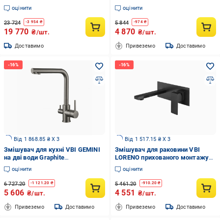
(2958591565)
монтажу Black (2958591530)
оцінити
оцінити
23 724
5 844
-
3 954
₴
-
974
₴
19 770
4 870
₴/шт.
₴/шт.
Доставимо
Привеземо
Доставимо
Від 1 868.85 ₴ X 3
Від 1 517.15 ₴ X 3
Змішувач для кухні VBI GEMINI
Змішувач для раковини VBI
на дві води Graphite
LORENO прихованого монтажу
(2958591513)
Black (2958591515)
оцінити
оцінити
6 727.20
5 461.20
-
1 121.20
₴
-
910.20
₴
5 606
4 551
₴/шт.
₴/шт.
Привеземо
Доставимо
Привеземо
Доставимо