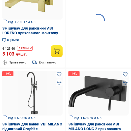
Від 1 701.17 ₴ X 3
Змішувач для раковини VBI
LORENO прихованого монтажу
Gold (2958591512)
оцінити
6 123.60
-
1 020.60
₴
5 103
₴/шт.
Привеземо
Доставимо
Від 6 590.66 ₴ X 3
Від 1 623.50 ₴ X 3
Змішувач для ванни VBI MILANO
Змішувач для раковини VBI
підлоговий Graphite
MILANO LONG 2 прихованого