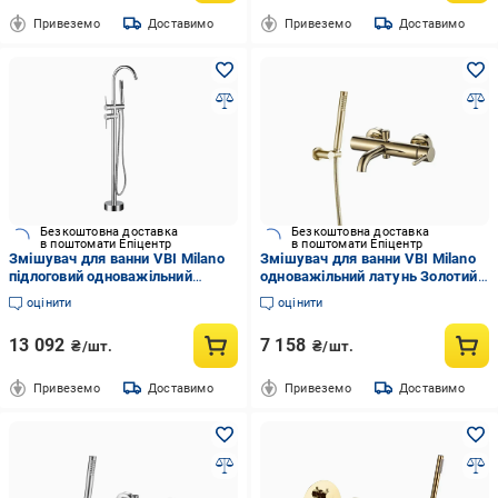
Привеземо
Доставимо
Привеземо
Доставимо
Безкоштовна доставка
Безкоштовна доставка
в поштомати Епіцентр
в поштомати Епіцентр
Змішувач для ванни VBI Milano
Змішувач для ванни VBI Milano
підлоговий одноважільний
одноважільний латунь Золотий
латунь Хром (050108CH)
(050106GL)
оцінити
оцінити
13 092
7 158
₴/шт.
₴/шт.
Привеземо
Доставимо
Привеземо
Доставимо