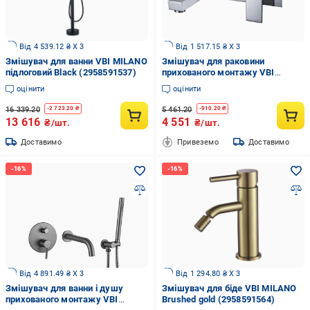
Від 4 539.12 ₴ X 3
Від 1 517.15 ₴ X 3
Змішувач для ванни VBI MILANO
Змішувач для раковини
підлоговий Black (2958591537)
прихованого монтажу VBI
LORENO Chrome (2958591529)
оцінити
оцінити
16 339.20
5 461.20
-
2 723.20
₴
-
910.20
₴
13 616
4 551
₴/шт.
₴/шт.
Доставимо
Привеземо
Доставимо
Від 4 891.49 ₴ X 3
Від 1 294.80 ₴ X 3
Змішувач для ванни і душу
Змішувач для біде VBI MILANO
прихованого монтажу VBI
Brushed gold (2958591564)