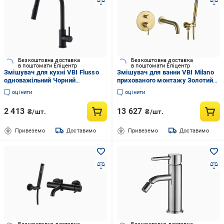
Безкоштовна доставка
Безкоштовна доставка
в поштомати Епіцентр
в поштомати Епіцентр
Змішувач для кухні VBI Flusso
Змішувач для ванни VBI Milano
одноважільний Чорний
прихованого монтажу Золотий
(055000BL)
брашований (050107BG)
оцінити
оцінити
2 413
13 627
₴/шт.
₴/шт.
Привеземо
Доставимо
Привеземо
Доставимо