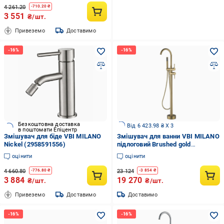
4 261.20
-
710.20
₴
3 551
₴/шт.
Привеземо
Доставимо
Безкоштовна доставка
Від 6 423.98 ₴ X 3
в поштомати Епіцентр
Змішувач для біде VBI MILANO
Змішувач для ванни VBI MILANO
Nickel (2958591556)
підлоговий Brushed gold
(2958591560)
оцінити
оцінити
4 660.80
23 124
-
776.80
₴
-
3 854
₴
3 884
19 270
₴/шт.
₴/шт.
Привеземо
Доставимо
Доставимо