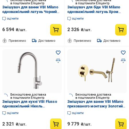
Безкоштовна доставка
Безкоштовна доставка
в поштомати Епіцентр
в поштомати Епіцентр
Змішувач для ванни VBI Milano
Змішувач для біде VBI Milano
одноважільний латунь Чорний
одноважільний латунь Хром
(050106BL)
(050104CH)
оцінити
оцінити
6 594
2 326
₴/шт.
₴/шт.
Привеземо
Доставимо
Привеземо
Доставимо
Безкоштовна доставка
Безкоштовна доставка
в поштомати Епіцентр
в поштомати Епіцентр
Змішувач для кухні VBI Flusso
Змішувач для ванни VBI Milano
одноважільний Нікель
прихованого монтажу Золотий
(055000NI)
(050107GL)
оцінити
оцінити
2 321
9 779
₴/шт.
₴/шт.