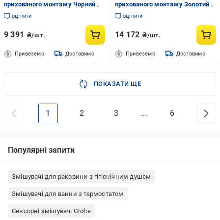
прихованого монтажу Чорний
прихованого монтажу Золотий
(VBI-050107BL)
брашований (VBI-050107BG)
оцінити
оцінити
9 391
14 172
₴/шт.
₴/шт.
Привеземо
Доставимо
Привеземо
Доставимо
ПОКАЗАТИ ЩЕ
1
2
3
...
6
Популярні запити
Змішувачі для раковини з гігієнічним душем
Змішувачі для ванни з термостатом
Сенсорні змішувачі Grohe