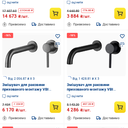
MILANO Graphite (2958591573)
оцінити
оцінити
17 607.60
4 660.80
-
2 934.60
₴
-
776.80
₴
14 673
3 884
₴/шт.
₴/шт.
Привеземо
Доставимо
Привеземо
Доставимо
Від 2 056.87 ₴ X 3
Від 1 428.81 ₴ X 3
Змішувач для раковини
Змішувач для раковини
прихованого монтажу VBI
прихованого монтажу VBI
MILANO LONG Graphite
MILANO LONG Black
оцінити
оцінити
(2958591555)
(2958591547)
7 404
5 143.20
-
1 234
₴
-
857.20
₴
6 170
4 286
₴/шт.
₴/шт.
Привеземо
Доставимо
Привеземо
Доставимо