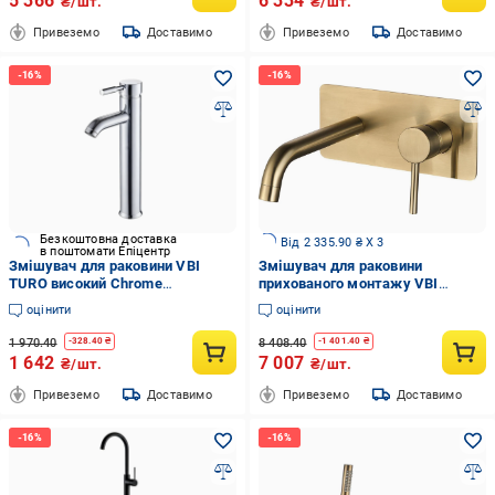
5 366
6 334
₴/шт.
₴/шт.
Привеземо
Доставимо
Привеземо
Доставимо
Безкоштовна доставка
Від 2 335.90 ₴ X 3
в поштомати Епіцентр
Змішувач для раковини VBI
Змішувач для раковини
TURO високий Chrome
прихованого монтажу VBI
(2958591525)
MILANO LONG 2 Brushed gold
оцінити
оцінити
(2958591536)
1 970.40
8 408.40
-
328.40
₴
-
1 401.40
₴
1 642
7 007
₴/шт.
₴/шт.
Привеземо
Доставимо
Привеземо
Доставимо