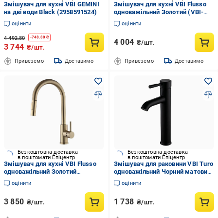
Змішувач для кухні VBI GEMINI
Змішувач для кухні VBI Flusso
на дві води Black (2958591524)
одноважільний Золотий (VBI-
055000BG)
оцінити
оцінити
4 492.80
-
748.80
₴
4 004
₴/шт.
3 744
₴/шт.
Привеземо
Доставимо
Привеземо
Доставимо
Безкоштовна доставка
Безкоштовна доставка
в поштомати Епіцентр
в поштомати Епіцентр
Змішувач для кухні VBI Flusso
Змішувач для раковини VBI Turo
одноважільний Золотий
одноважільний Чорний матовий
(055000BG)
(VBI-050401BL)
оцінити
оцінити
3 850
1 738
₴/шт.
₴/шт.