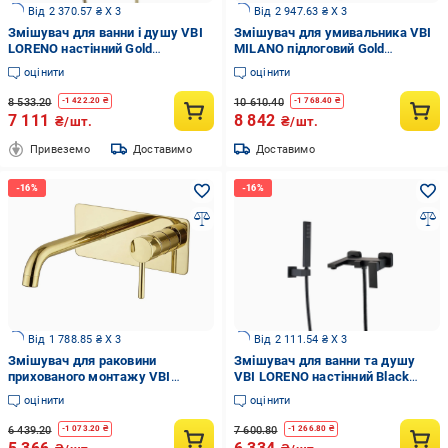
Від 2 370.57 ₴ X 3
Від 2 947.63 ₴ X 3
Змішувач для ванни і душу VBI
Змішувач для умивальника VBI
LORENO настінний Gold
MILANO підлоговий Gold
(2958591557)
(2958591578)
оцінити
оцінити
8 533.20
10 610.40
-
1 422.20
₴
-
1 768.40
₴
7 111
8 842
₴/шт.
₴/шт.
Привеземо
Доставимо
Доставимо
Від 1 788.85 ₴ X 3
Від 2 111.54 ₴ X 3
Змішувач для раковини
Змішувач для ванни та душу
прихованого монтажу VBI
VBI LORENO настінний Black
MILANO LONG 2 Gold
(2958591568)
оцінити
оцінити
(2958591552)
6 439.20
7 600.80
-
1 073.20
₴
-
1 266.80
₴