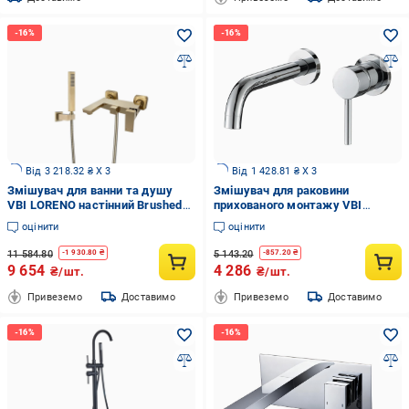
Від 3 218.32 ₴ X 3
Від 1 428.81 ₴ X 3
Змішувач для ванни та душу
Змішувач для раковини
VBI LORENO настінний Brushed
прихованого монтажу VBI
gold (2958591549)
MILANO LONG Chrome
оцінити
оцінити
(2958591576)
11 584.80
5 143.20
-
1 930.80
₴
-
857.20
₴
9 654
4 286
₴/шт.
₴/шт.
Привеземо
Доставимо
Привеземо
Доставимо