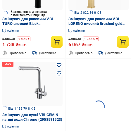
Безкоштовна доставка
Від 2 022.54 ₴ X 3
в поштомати Епіцентр
Змішувач для раковини VBI
Змішувач для раковини VBI
TURO високий Black
LORENO високий Brushed gold
(2958591527)
(2958591574)
оцінити
оцінити
2 085.60
7 280.40
-
347.60
₴
-
1 213.40
₴
1 738
6 067
₴/шт.
₴/шт.
Привеземо
Доставимо
Привеземо
Доставимо
Від 1 183.79 ₴ X 3
Змішувач для кухні VBI GEMINI
на дві води Chrome (2958591523)
оцінити