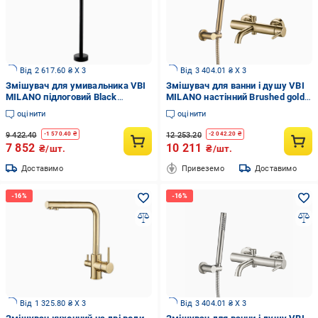
Від 2 617.60 ₴ X 3
Від 3 404.01 ₴ X 3
Змішувач для умивальника VBI
Змішувач для ванни і душу VBI
MILANO підлоговий Black
MILANO настінний Brushed gold
(2958591559)
(2958591575)
оцінити
оцінити
9 422.40
12 253.20
-
1 570.40
₴
-
2 042.20
₴
7 852
10 211
₴/шт.
₴/шт.
Доставимо
Привеземо
Доставимо
Від 1 325.80 ₴ X 3
Від 3 404.01 ₴ X 3