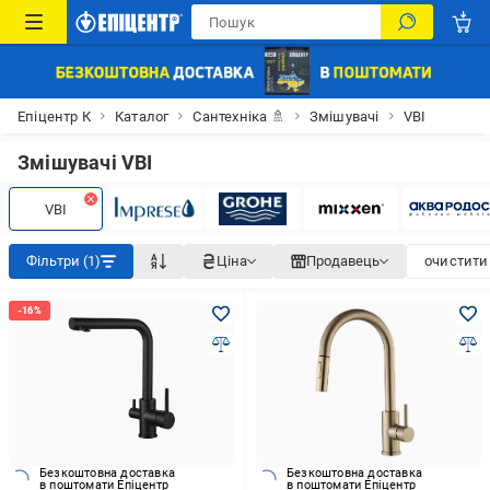
Епіцентр К
Каталог
Сантехніка 🚿
Змішувачі
VBI
Змішувачі VBI
VBI
Фільтри (1)
Ціна
Продавець
очистити 
Безкоштовна доставка
Безкоштовна доставка
в поштомати Епіцентр
в поштомати Епіцентр