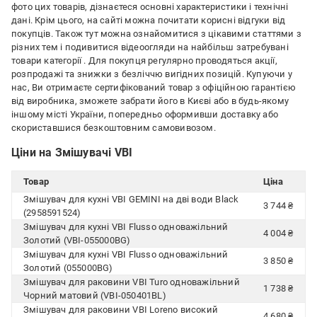
фото цих товарів, дізнаєтеся основні характеристики і технічні
дані. Крім цього, на сайті можна почитати корисні відгуки від
покупців. Також тут можна ознайомитися з цікавими статтями з
різних тем і подивитися відеоогляди на найбільш затребувані
товари категорії
. Для покупця регулярно проводяться акції,
розпродажі та знижки з безліччю вигідних позицій. Купуючи у
нас, Ви отримаєте сертифікований товар з офіційною гарантією
від виробника, зможете забрати його в Києві або в будь-якому
іншому місті України, попередньо оформивши доставку або
скориставшися безкоштовним самовивозом.
Ціни на Змішувачі VBI
Товар
Ціна
Змішувач для кухні VBI GEMINI на дві води Black
3 744 ₴
(2958591524)
Змішувач для кухні VBI Flusso одноважільний
4 004 ₴
Золотий (VBI-055000BG)
Змішувач для кухні VBI Flusso одноважільний
3 850 ₴
Золотий (055000BG)
Змішувач для раковини VBI Turo одноважільний
1 738 ₴
Чорний матовий (VBI-050401BL)
Змішувач для раковини VBI Loreno високий
4 680 ₴