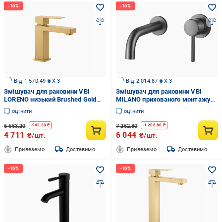
Від 1 570.49 ₴ X 3
Від 2 014.87 ₴ X 3
Змішувач для раковини VBI
Змішувач для раковини VBI
LORENO низький Brushed Gold
MILANO прихованого монтажу
(2958591569)
Graphite (2958591545)
оцінити
оцінити
5 653.20
7 252.80
-
942.20
₴
-
1 208.80
₴
4 711
6 044
₴/шт.
₴/шт.
Привеземо
Доставимо
Привеземо
Доставимо