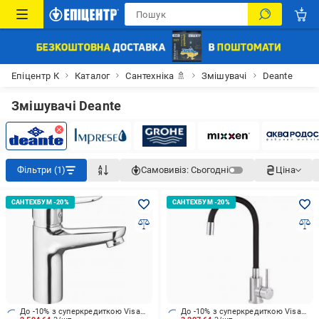
Епіцентр К
Каталог
Сантехніка 🚿
Змішувачі
Deante
Змішувачі Deante
Фільтри (1)
Самовивіз:
Сьогодні
Ціна
До -10% з суперкредиткою Visa Вигода
До -10% з суперкредиткою Visa Вигода