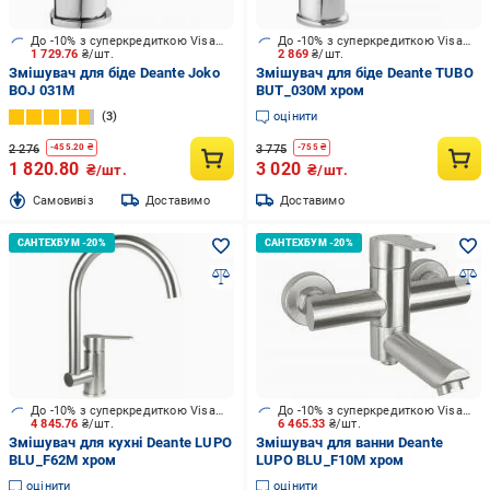
До -10% з суперкредиткою Visa Вигода
До -10% з суперкредиткою Visa Вигода
1 729.76
₴/шт.
2 869
₴/шт.
Змішувач для біде Deante Joko
Змішувач для біде Deante TUBO
BOJ 031M
BUT_030M хром
3
оцінити
2 276
3 775
-
455.20
₴
-
755
₴
1 820.80
3 020
₴/шт.
₴/шт.
Cамовивіз
Доставимо
Доставимо
До -10% з суперкредиткою Visa Вигода
До -10% з суперкредиткою Visa Вигода
4 845.76
₴/шт.
6 465.33
₴/шт.
Змішувач для кухні Deante LUPO
Змішувач для ванни Deante
BLU_F62M хром
LUPO BLU_F10M хром
оцінити
оцінити