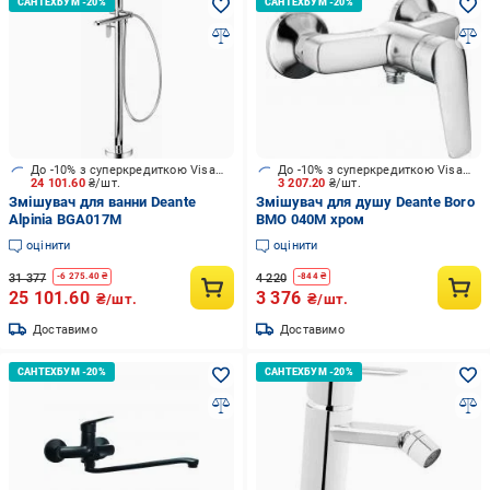
До -10% з суперкредиткою Visa Вигода
До -10% з суперкредиткою Visa Вигода
24 101.60
₴/шт.
3 207.20
₴/шт.
Змішувач для ванни Deante
Змішувач для душу Deante Boro
Alpinia BGA017M
BMO 040M хром
оцінити
оцінити
31 377
4 220
-
6 275.40
₴
-
844
₴
25 101.60
3 376
₴/шт.
₴/шт.
Доставимо
Доставимо