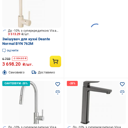
До -10% з суперкредиткою Visa Вигода
3 513.29
₴/шт.
Змішувач для кухні Deante
Normal BYN 762M
оцінити
6 703
-
3 004.80
₴
3 698.20
₴/шт.
Cамовивіз
Доставимо
До -10% з суперкредиткою Visa Вигода
До -10% з суперкредиткою Visa Вигода