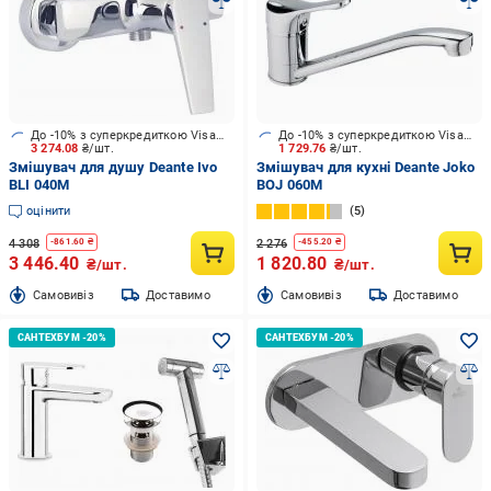
До -10% з суперкредиткою Visa Вигода
До -10% з суперкредиткою Visa Вигода
3 274.08
₴/шт.
1 729.76
₴/шт.
Змішувач для душу Deante Ivo
Змішувач для кухні Deante Joko
BLI 040M
BOJ 060M
оцінити
5
4 308
2 276
-
861.60
₴
-
455.20
₴
3 446.40
1 820.80
₴/шт.
₴/шт.
Cамовивіз
Доставимо
Cамовивіз
Доставимо