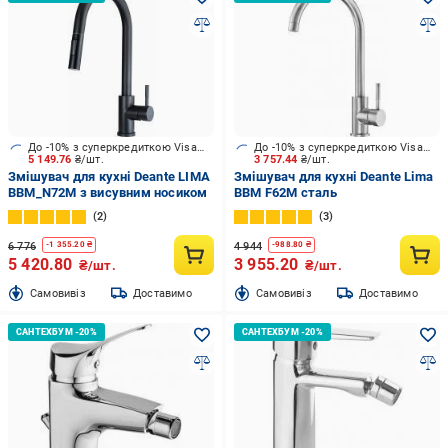
До -10% з суперкредиткою Visa Вигода
До -10% з суперкредиткою Visa Вигода
5 149.76
₴/шт.
3 757.44
₴/шт.
Змішувач для кухні Deante LIMA
Змішувач для кухні Deante Lima
BBM_N72M з висувним носиком
BBM F62M сталь
2
3
6 776
4 944
-
1 355.20
₴
-
988.80
₴
5 420.80
3 955.20
₴/шт.
₴/шт.
Cамовивіз
Доставимо
Cамовивіз
Доставимо