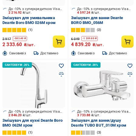
До -10% з суперкредиткою Visa Вигода
До -10% з суперкредиткою Visa Вигода
2 216.92
₴/шт.
4 597.24
₴/шт.
Змішувач для умивальника
Змішувач для ванни Deante
Deante Boro BMO 026M хром
BORO BMO_056M
1
2
2 917
6 049
-
583.40
₴
-
1 209.80
₴
2 333.60
4 839.20
₴/шт.
₴/шт.
Cамовивіз
Доставимо
Cамовивіз
Доставимо
До -10% з суперкредиткою Visa Вигода
До -10% з суперкредиткою Visa Вигода
2 846.20
₴/шт.
3 733.88
₴/шт.
Змішувач для кухні Deante Boro
Змішувач для ванни/душу
BMO 062M хром
Deante TUBO BUT_010M хром
1
3