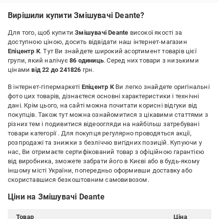
Недоліки:
Вирішили купити Змішувачі Deante?
Різьба в душі к шлангу не надійна.Пластик лопає.
Для того, щоб купити
Змішувачі Deante
високої якості за
доступною ціною, досить відвідати наш інтернет-магазин
Епіцентр К
. Тут Ви знайдете широкий асортимент товарів цієї
групи, який налічує
86 одиниць
. Серед них товари з низькими
цінами
від 22 до 241826
грн.
В інтернет-гіпермаркеті
Епіцентр К
Ви легко знайдете оригінальні
фото цих товарів, дізнаєтеся основні характеристики і технічні
дані. Крім цього, на сайті можна почитати корисні відгуки від
покупців. Також тут можна ознайомитися з цікавими статтями з
різних тем і подивитися відеоогляди на найбільш затребувані
товари категорії
. Для покупця регулярно проводяться акції,
розпродажі та знижки з безліччю вигідних позицій. Купуючи у
нас, Ви отримаєте сертифікований товар з офіційною гарантією
від виробника, зможете забрати його в Києві або в будь-якому
іншому місті України, попередньо оформивши доставку або
скориставшися безкоштовним самовивозом.
Ціни на Змішувачі Deante
Товар
Ціна