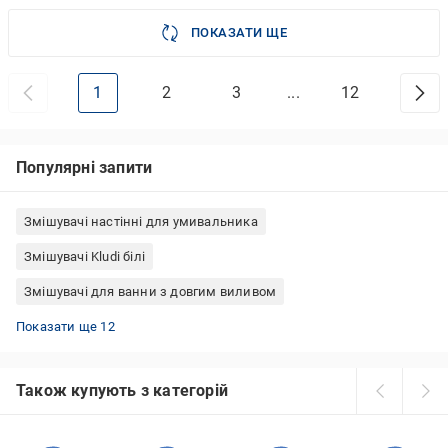
ПОКАЗАТИ ЩЕ
1
2
3
...
12
Популярні запити
Змішувачі настінні для умивальника
Змішувачі Kludi білі
Змішувачі для ванни з довгим виливом
Настінні двовентильні змішувачі
Настінні сенсорні змішувачі
Чеський змішувач для кухні
Змішувачі бронза Італія
Змішувачі Bravat для ванни
Grohe змішувачі з висувним виливом
Настінні змішувачі Grohe
Blanco змішувачі з висувним виливом
Змішувач для ванни двовентильний
Змішувачі Imprese для кухні
Змішувач для душу чорний
Настінні одноважільні змішувачі
Показати ще 12
Також купують з категорій