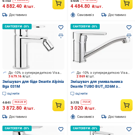
6 103
5 606
-
1 220.60
₴
-
1 121.20
₴
4 882.40
4 484.80
₴/шт.
₴/шт.
Доставимо
Cамовивіз
Доставимо
До -10% з суперкредиткою Visa Вигода
До -10% з суперкредиткою Visa Вигода
3 679.16
₴/шт.
2 869
₴/шт.
Змішувач для біде Deante Alpinia
Змішувач для умивальника
Bga 031M
Deante TUBO BUT_026M з
поворотним виливом хром
оцінити
оцінити
4 841
3 775
-
968.20
₴
-
755
₴
3 872.80
3 020
₴/шт.
₴/шт.
Доставимо
Cамовивіз
Доставимо