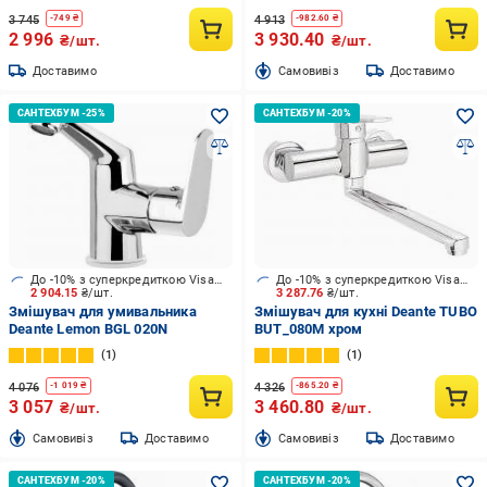
3 745
4 913
-
749
₴
-
982.60
₴
2 996
3 930.40
₴/шт.
₴/шт.
Доставимо
Cамовивіз
Доставимо
До -10% з суперкредиткою Visa Вигода
До -10% з суперкредиткою Visa Вигода
2 904.15
₴/шт.
3 287.76
₴/шт.
Змішувач для умивальника
Змішувач для кухні Deante TUBO
Deante Lemon BGL 020N
BUT_080M хром
1
1
4 076
4 326
-
1 019
₴
-
865.20
₴
3 057
3 460.80
₴/шт.
₴/шт.
Cамовивіз
Доставимо
Cамовивіз
Доставимо