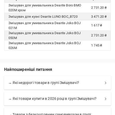
Змішувач для умивальника Deante Boro BMO
2 731.20 ₴
020M хром
Змішувач для кухні Deante LUNO BOC_B720
3 471.20 ₴
Змішувач для умивальника Deante Joko BOJ
1 617 ₴
021M
Змішувач для умивальника Deante Joko BOJ
2 731.20 ₴
050M
Змішувач для умивальника Deante Joko BOJ
1 745 ₴
026M
Найпоширеніші питання
→ Які недорогі товари в групі Змішувачі?
→ Які товари купити в 2026 році в групі Змішувачі?
→ Товари з безкоштовним самовивозом в групі