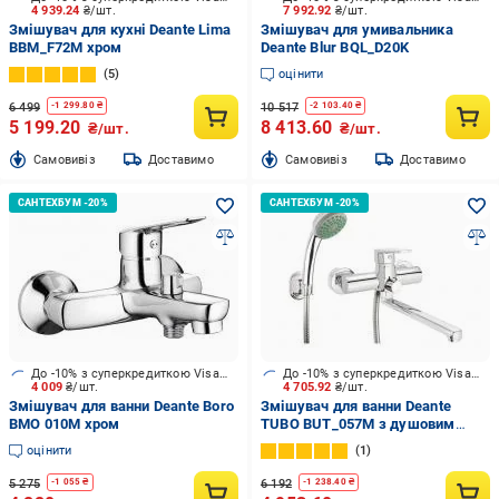
4 939.24
₴/шт.
7 992.92
₴/шт.
Змішувач для кухні Deante Lima
Змішувач для умивальника
BBM_F72M хром
Deante Blur BQL_D20K
5
оцінити
6 499
10 517
-
1 299.80
₴
-
2 103.40
₴
5 199.20
8 413.60
₴/шт.
₴/шт.
Cамовивіз
Доставимо
Cамовивіз
Доставимо
До -10% з суперкредиткою Visa Вигода
До -10% з суперкредиткою Visa Вигода
4 009
₴/шт.
4 705.92
₴/шт.
Змішувач для ванни Deante Boro
Змішувач для ванни Deante
BMO 010M хром
TUBO BUT_057M з душовим
набором
оцінити
1
5 275
6 192
-
1 055
₴
-
1 238.40
₴