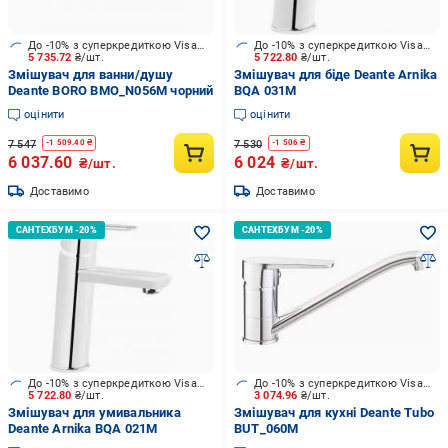
До -10% з суперкредиткою Visa Вигода
До -10% з суперкредиткою Visa Вигода
5 735.72
₴/шт.
5 722.80
₴/шт.
Змішувач для ванни/душу
Змішувач для біде Deante Arnika
Deante BORO BMO_N056M чорний
BQA 031M
оцінити
оцінити
7 547
7 530
-
1 509.40
₴
-
1 506
₴
6 037.60
6 024
₴/шт.
₴/шт.
Доставимо
Доставимо
До -10% з суперкредиткою Visa Вигода
До -10% з суперкредиткою Visa Вигода
5 722.80
₴/шт.
3 074.96
₴/шт.
Змішувач для умивальника
Змішувач для кухні Deante Tubo
Deante Arnika BQA 021M
BUT_060M