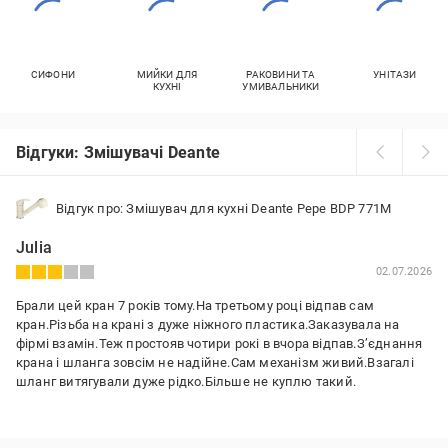
СИФОНИ
МИЙКИ ДЛЯ
РАКОВИНИ ТА
УНІТАЗИ
КУХНІ
УМИВАЛЬНИКИ
Відгуки: Змішувачі Deante
Відгук про: Змішувач для кухні Deante Pepe BDP 771M
Julia
02.07.2026
Брали цей кран 7 років тому.На третьому році відпав сам
кран.Різьба на крані з дуже ніжного пластика.Заказувала на
фірмі взамін.Теж простояв чотири рокі в вчора відпав.Зʼєднання
крана і шланга зовсім не надійне.Сам механізм живий.Взагалі
шланг витягували дуже рідко.Більше не куплю такий.
Переваги:
Зовнішнє симпатичний.Сам механізм с ручкой непоганий,