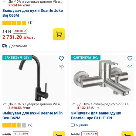
До -10% з суперкредиткою Visa Вигода
2 594.64
₴/шт.
Змішувач для кухні Deante Joko
Boj 066M
1
3 414
-
682.80
₴
2 731.20
₴/шт.
Доставимо
До -10% з суперкредиткою Visa Вигода
До -10% з суперкредиткою Visa Вигода
4 260.56
₴/шт.
4 132.12
₴/шт.
Змішувач для кухні Deante Milin
Змішувач для ванни/душу
Beu B62M
Deante Lupo BLU F10N
2
оцінити
5 606
5 437
-
1 121.20
₴
-
1 087.40
₴