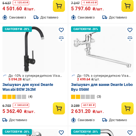
5 627
7 247
-
1 125.40
₴
-
1 449.40
₴
4 501.60
5 797.60
₴/шт.
₴/шт.
Cамовивіз
Доставимо
Cамовивіз
Доставимо
До -10% з суперкредиткою Visa Вигода
До -10% з суперкредиткою Visa Вигода
5 094.28
₴/шт.
2 499.64
₴/шт.
Змішувач для кухні Deante
Змішувач для ванни Deante Lobo
Wasabi BEW 262M
Byu 056M
4
3
6 703
3 289
-
1 340.60
₴
-
657.80
₴
5 362.40
2 631.20
₴/шт.
₴/шт.
Доставимо
Cамовивіз
Доставимо