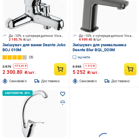
До -10% з суперкредиткою Visa Вигода
До -10% з суперкредиткою Visa Вигода
2 185.76
₴/шт.
4 989.40
₴/шт.
Змішувач для ванни Deante Joko
Змішувач для умивальника
BOJ 010M
Deante Blur BQL_D20M
3
оцінити
2 876
6 565
-
575.20
₴
-
1 313
₴
2 300.80
5 252
₴/шт.
₴/шт.
Cамовивіз
Доставимо
Cамовивіз
Доставимо