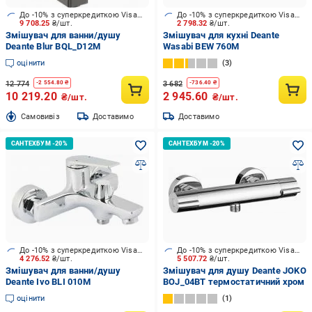
До -10% з суперкредиткою Visa Вигода
До -10% з суперкредиткою Visa Вигода
9 708.25
₴/шт.
2 798.32
₴/шт.
Змішувач для ванни/душу
Змішувач для кухні Deante
Deante Blur BQL_D12M
Wasabi BEW 760M
оцінити
3
12 774
3 682
-
2 554.80
₴
-
736.40
₴
10 219.20
2 945.60
₴/шт.
₴/шт.
Cамовивіз
Доставимо
Доставимо
До -10% з суперкредиткою Visa Вигода
До -10% з суперкредиткою Visa Вигода
4 276.52
₴/шт.
5 507.72
₴/шт.
Змішувач для ванни/душу
Змішувач для душу Deante JOKO
Deante Ivo BLI 010M
BOJ_04BT термостатичний хром
оцінити
1