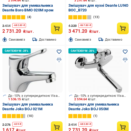
2 594.64
₴/шт.
3 297.64
₴/шт.
Змішувач для умивальника
Змішувач для кухні Deante LUNO
Deante Boro BMO 020M хром
BOC_B720
4
13
3 414
4 339
-
682.80
₴
-
867.80
₴
2 731.20
3 471.20
₴/шт.
₴/шт.
Cамовивіз
Доставимо
Cамовивіз
Доставимо
До -10% з суперкредиткою Visa Вигода
До -10% з суперкредиткою Visa Вигода
1 536.15
₴/шт.
2 594.64
₴/шт.
Змішувач для умивальника
Змішувач для умивальника
Deante Joko BOJ 021M
Deante Joko BOJ 050M
10
1
2 276
3 414
-
659
₴
-
682.80
₴
1 617
2 731.20
₴/шт.
₴/шт.