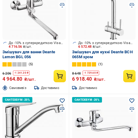
До -10% з суперкредиткою Visa Вигода
До -10% з суперкредиткою Visa Вигода
4 716.56
₴/шт.
6 572.48
₴/шт.
Змішувач для ванни Deante
Змішувач для кухні Deante BCH
Lemon BGL 056
065M хром
5
1
6 206
8 648
-
1 241.20
₴
-
1 729.60
₴
4 964.80
6 918.40
₴/шт.
₴/шт.
Cамовивіз
Доставимо
Доставимо