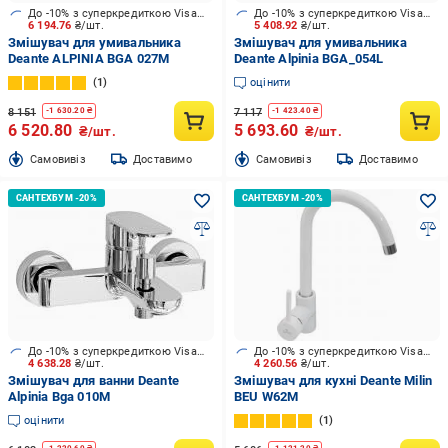
До -10% з суперкредиткою Visa Вигода
До -10% з суперкредиткою Visa Вигода
6 194.76
₴/шт.
5 408.92
₴/шт.
Змішувач для умивальника
Змішувач для умивальника
Deante ALPINIA BGA 027M
Deante Alpinia BGA_054L
1
оцінити
8 151
7 117
-
1 630.20
₴
-
1 423.40
₴
6 520.80
5 693.60
₴/шт.
₴/шт.
Cамовивіз
Доставимо
Cамовивіз
Доставимо
До -10% з суперкредиткою Visa Вигода
До -10% з суперкредиткою Visa Вигода
4 638.28
₴/шт.
4 260.56
₴/шт.
Змішувач для ванни Deante
Змішувач для кухні Deante Milin
Alpinia Bga 010M
BEU W62M
оцінити
1