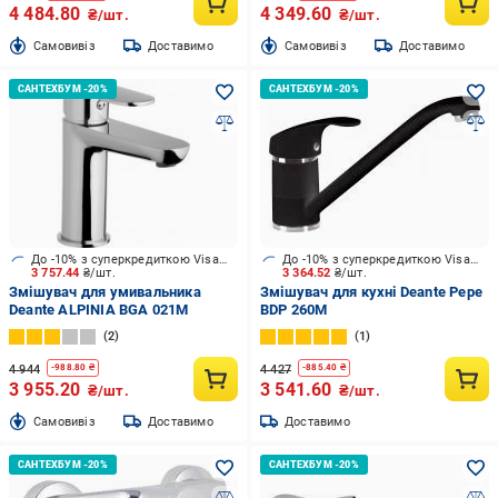
4 484.80
4 349.60
₴/шт.
₴/шт.
Cамовивіз
Доставимо
Cамовивіз
Доставимо
До -10% з суперкредиткою Visa Вигода
До -10% з суперкредиткою Visa Вигода
3 757.44
₴/шт.
3 364.52
₴/шт.
Змішувач для умивальника
Змішувач для кухні Deante Pepe
Deante ALPINIA BGA 021M
BDP 260M
2
1
4 944
4 427
-
988.80
₴
-
885.40
₴
3 955.20
3 541.60
₴/шт.
₴/шт.
Cамовивіз
Доставимо
Доставимо