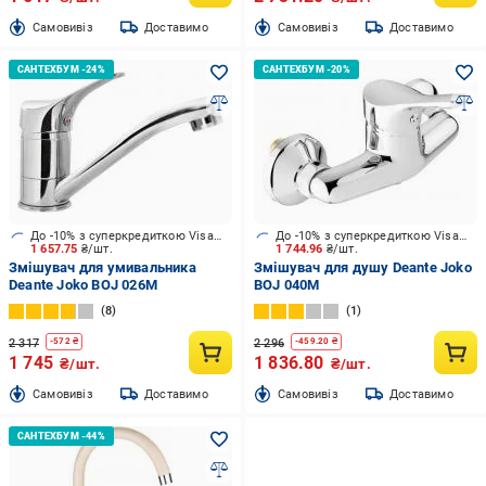
Cамовивіз
Доставимо
Cамовивіз
Доставимо
До -10% з суперкредиткою Visa Вигода
До -10% з суперкредиткою Visa Вигода
1 657.75
₴/шт.
1 744.96
₴/шт.
Змішувач для умивальника
Змішувач для душу Deante Joko
Deante Joko BOJ 026M
BOJ 040M
8
1
2 317
2 296
-
572
₴
-
459.20
₴
1 745
1 836.80
₴/шт.
₴/шт.
Cамовивіз
Доставимо
Cамовивіз
Доставимо