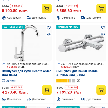
6 376
8 507
-
1 275.20
₴
-
1 701.40
₴
5 100.80
6 805.60
₴/шт.
₴/шт.
Cамовивіз
Доставимо
Cамовивіз
Доставимо
До -10% з суперкредиткою Visa Вигода
До -10% з суперкредиткою Visa Вигода
4 056.88
₴/шт.
6 839.24
₴/шт.
Змішувач для кухні Deante Aster
Змішувач для ванни Deante
BCA 062M
ARNIKA BQA_010M
оцінити
3
5 338
8 999
-
1 067.60
₴
-
1 799.80
₴
4 270.40
7 199.20
₴/шт.
₴/шт.
Cамовивіз
Доставимо
Cамовивіз
Доставимо