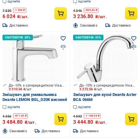
оцінити
оцінити
7 530
4 046
-
1 506
₴
-
809.20
₴
6 024
3 236.80
₴/шт.
₴/шт.
Доставимо
Cамовивіз
Доставимо
До -10% з суперкредиткою Visa Вигода
До -10% з суперкредиткою Visa Вигода
3 310.56
₴/шт.
3 272.56
₴/шт.
Змішувач для умивальника
Змішувач для кухні Deante Aster
Deante LEMON BGL_020K високий
BCA 066M
оцінити
оцінити
4 356
4 593
-
871.20
₴
-
1 148.20
₴
3 484.80
3 444.80
₴/шт.
₴/шт.
Cамовивіз
Доставимо
Доставимо