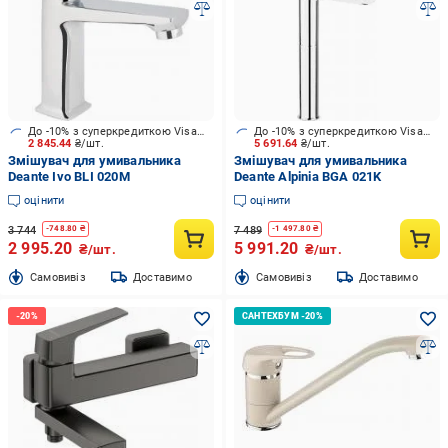
До -10% з суперкредиткою Visa Вигода
До -10% з суперкредиткою Visa Вигода
2 845.44
₴/шт.
5 691.64
₴/шт.
Змішувач для умивальника
Змішувач для умивальника
Deante Ivo BLI 020M
Deante Alpinia BGA 021K
оцінити
оцінити
3 744
7 489
-
748.80
₴
-
1 497.80
₴
2 995.20
5 991.20
₴/шт.
₴/шт.
Cамовивіз
Доставимо
Cамовивіз
Доставимо