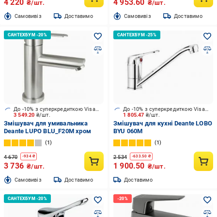
4 220
4 953.60
₴/шт.
₴/шт.
Cамовивіз
Доставимо
Cамовивіз
Доставимо
До -10% з суперкредиткою Visa Вигода
До -10% з суперкредиткою Visa Вигода
3 549.20
₴/шт.
1 805.47
₴/шт.
Змішувач для умивальника
Змішувач для кухні Deante LOBO
Deante LUPO BLU_F20M хром
BYU 060M
1
1
4 670
2 534
-
934
₴
-
633.50
₴
3 736
1 900.50
₴/шт.
₴/шт.
Cамовивіз
Доставимо
Доставимо