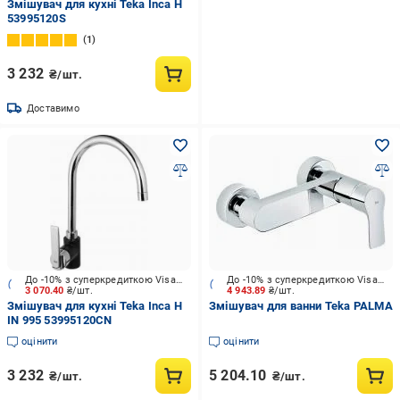
Змішувач для кухні Teka Inca H
53995120S
1
3 232
₴/шт.
Доставимо
До -10% з суперкредиткою Visa Вигода
До -10% з суперкредиткою Visa Вигода
3 070.40
₴/шт.
4 943.89
₴/шт.
Змішувач для кухні Teka Inca Н
Змішувач для ванни Teka PALMA
IN 995 53995120CN
оцінити
оцінити
3 232
5 204.10
₴/шт.
₴/шт.