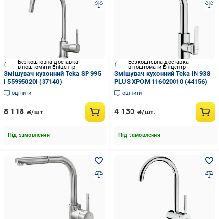
Безкоштовна доставка
Безкоштовна доставка
в поштомати Епіцентр
в поштомати Епіцентр
Змішувач кухонний Teka SP 995
Змішувач кухонний Teka IN 938
I 55995020I (37140)
PLUS ХРОМ 116020010 (44156)
оцінити
оцінити
8 118
4 130
₴/шт.
₴/шт.
Під замовлення
Під замовлення