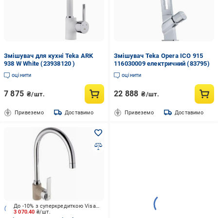
Змішувач для кухні Teka ARK
Змішувач Teka Opera ICO 915
938 W White (23938120 )
116030009 електричний (83795)
оцінити
оцінити
7 875
22 888
₴/шт.
₴/шт.
Привеземо
Доставимо
Привеземо
Доставимо
До -10% з суперкредиткою Visa Вигода
3 070.40
₴/шт.