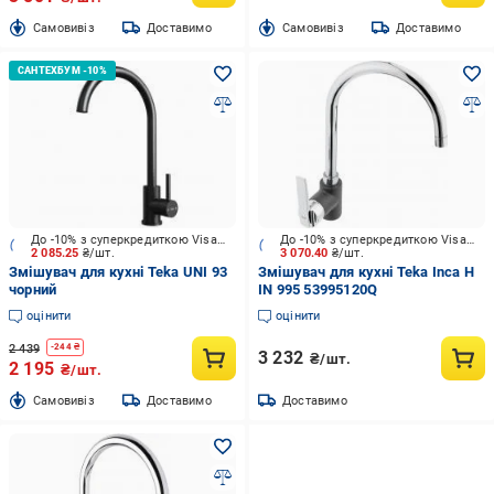
Cамовивіз
Доставимо
Cамовивіз
Доставимо
До -10% з суперкредиткою Visa Вигода
До -10% з суперкредиткою Visa Вигода
2 085.25
₴/шт.
3 070.40
₴/шт.
Змішувач для кухні Teka UNI 93
Змішувач для кухні Teka Inca H
чорний
IN 995 53995120Q
оцінити
оцінити
2 439
-
244
₴
3 232
₴/шт.
2 195
₴/шт.
Cамовивіз
Доставимо
Доставимо