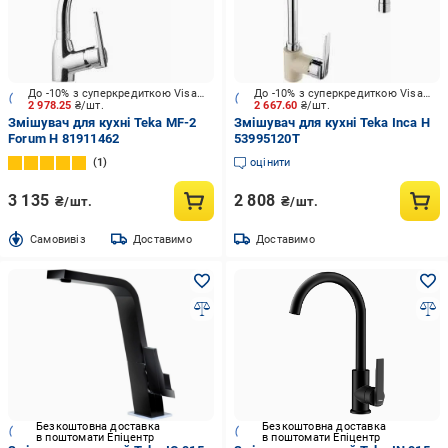
До -10% з суперкредиткою Visa Вигода
До -10% з суперкредиткою Visa Вигода
2 978.25
₴/шт.
2 667.60
₴/шт.
Змішувач для кухні Teka MF-2
Змішувач для кухні Teka Inca H
Forum H 81911462
53995120T
1
оцінити
3 135
2 808
₴/шт.
₴/шт.
Cамовивіз
Доставимо
Доставимо
Безкоштовна доставка
Безкоштовна доставка
в поштомати Епіцентр
в поштомати Епіцентр