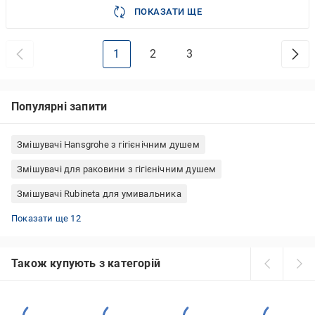
ПОКАЗАТИ ЩЕ
1
2
3
Популярні запити
Змішувачі Hansgrohe з гігієнічним душем
Змішувачі для раковини з гігієнічним душем
Змішувачі Rubineta для умивальника
Змішувачі білі з гнучким виливом
Настінні змішувачі бронза
Змішувачі Hansgrohe для кухні
Чеський змішувач для кухні
Змішувачі Blanco чорні
Змішувачі для ванни ретро
Змішувачі Frap латунь
Змішувачі для умивальника чорні
Змішувачі латунь бронза
Змішувачі Gappo білі
Змішувачі Bravat для кухні
Змішувачі Mixxen для кухні
Показати ще 12
Також купують з категорій