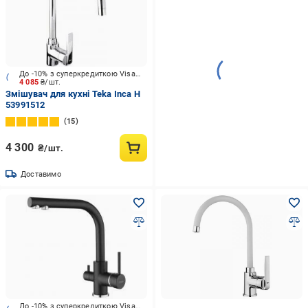
До -10% з суперкредиткою Visa Вигода
4 085
₴/шт.
Змішувач для кухні Teka Inca H
53991512
15
4 300
₴/шт.
Доставимо
До -10% з суперкредиткою Visa Вигода