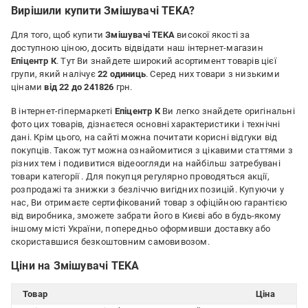
подключению.
Вирішили купити Змішувачі TEKA?
Для того, щоб купити
Змішувачі TEKA
високої якості за
доступною ціною, досить відвідати наш інтернет-магазин
Епіцентр К
. Тут Ви знайдете широкий асортимент товарів цієї
групи, який налічує
22 одиниць
. Серед них товари з низькими
цінами
від 22 до 241826
грн.
В інтернет-гіпермаркеті
Епіцентр К
Ви легко знайдете оригінальні
фото цих товарів, дізнаєтеся основні характеристики і технічні
дані. Крім цього, на сайті можна почитати корисні відгуки від
покупців. Також тут можна ознайомитися з цікавими статтями з
різних тем і подивитися відеоогляди на найбільш затребувані
товари категорії
. Для покупця регулярно проводяться акції,
розпродажі та знижки з безліччю вигідних позицій. Купуючи у
нас, Ви отримаєте сертифікований товар з офіційною гарантією
від виробника, зможете забрати його в Києві або в будь-якому
іншому місті України, попередньо оформивши доставку або
скориставшися безкоштовним самовивозом.
Ціни на Змішувачі TEKA
Товар
Ціна