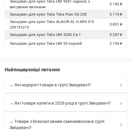
Змішувач для кухні Teka UNI 9331 чорний, з
3 182 ₴
висувним виливом
Змішувач для кухні Teka Teka Pure OS 200
5 119 ₴
Змішувач для кухні Teka ALAIOR-XL H ARK 915
3 801 ₴
239151210
Змішувач для кухні Teka UNI 3330 2 в 1
5 287 ₴
Змішувач для кухні Teka UNI 93 чорний
2 195 ₴
Найпоширеніші питання
→ Які недорогі товари в групі Змішувачі?
→ Які товари купити в 2026 році в групі Змішувачі?
→ Товари з безкоштовним самовивозом в групі
Змішувачі?