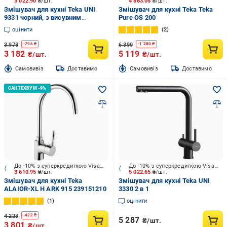
3 022.90
₴/шт.
4 863.05
₴/шт.
Змішувач для кухні Teka UNI
Змішувач для кухні Teka Teka
9331 чорний, з висувним
Pure OS 200
виливом
оцінити
2
3 978
6 399
-
796
₴
-
1 280
₴
3 182
5 119
₴/шт.
₴/шт.
Cамовивіз
Доставимо
Cамовивіз
Доставимо
До -10% з суперкредиткою Visa Вигода
До -10% з суперкредиткою Visa Вигода
3 610.95
₴/шт.
5 022.65
₴/шт.
Змішувач для кухні Teka
Змішувач для кухні Teka UNI
ALAIOR-XL H ARK 915 239151210
3330 2 в 1
1
оцінити
4 223
-
422
₴
5 287
₴/шт.
3 801
₴/шт.