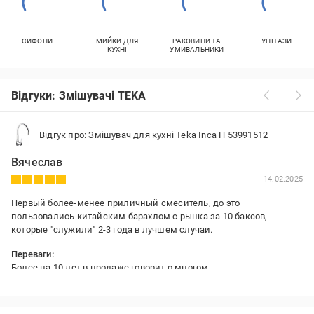
СИФОНИ
МИЙКИ ДЛЯ
РАКОВИНИ ТА
УНІТАЗИ
КУХНІ
УМИВАЛЬНИКИ
Відгуки: Змішувачі TEKA
Відгук про: Змішувач для кухні Teka Inca H 53991512
Вячеслав
14.02.2025
Первый более-менее приличный смеситель, до это
пользовались китайским барахлом с рынка за 10 баксов,
которые "служили" 2-3 года в лучшем случаи.
Переваги:
Более на 10 лет в продаже говорит о многом
Недоліки:
Коротки шланги, которые к тому же не подошли к моему