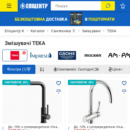
Епіцентр К
Каталог
Сантехніка 🚿
Змішувачі
TEKA
Змішувачі TEKA
Фільтри (1)
Самовивіз:
Сьогодні
Ціна
До -10% з суперкредиткою Visa Вигода
До -10% з суперкредиткою Visa Вигода