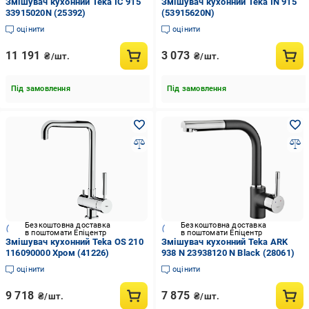
Змішувач кухонний Teka IC 915
Змішувач кухонний Teka IN 915
33915020N (25392)
(53915620N)
оцінити
оцінити
11 191
3 073
₴/шт.
₴/шт.
Під замовлення
Під замовлення
Безкоштовна доставка
Безкоштовна доставка
в поштомати Епіцентр
в поштомати Епіцентр
Змішувач кухонний Teka OS 210
Змішувач кухонний Teka ARK
116090000 Хром (41226)
938 N 23938120 N Black (28061)
оцінити
оцінити
9 718
7 875
₴/шт.
₴/шт.