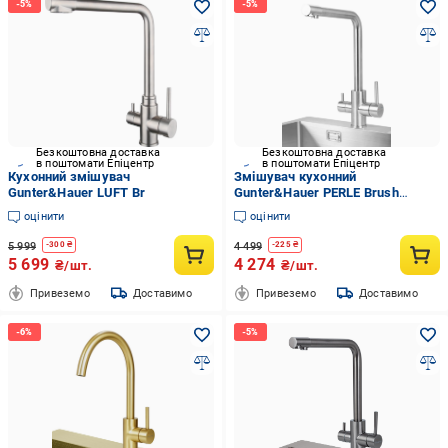
Безкоштовна доставка
Безкоштовна доставка
в поштомати Епіцентр
в поштомати Епіцентр
Кухонний змішувач
Змішувач кухонний
Gunter&Hauer LUFT Br
Gunter&Hauer PERLE Brush
(7144)
оцінити
оцінити
5 999
4 499
-
300
₴
-
225
₴
5 699
4 274
₴/шт.
₴/шт.
Привеземо
Доставимо
Привеземо
Доставимо