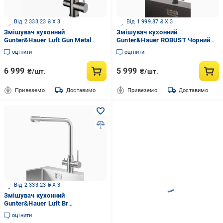
Від 2 333.23 ₴ X 3
Від 1 999.87 ₴ X 3
Змішувач кухонний
Змішувач кухонний
Gunter&Hauer Luft Gun Metal
Gunter&Hauer ROBUST Чорний
Чорний (23347)
(22392)
оцінити
оцінити
6 999
5 999
₴/шт.
₴/шт.
Привеземо
Доставимо
Привеземо
Доставимо
Від 2 333.23 ₴ X 3
Змішувач кухонний
Gunter&Hauer Luft Br
Нержавіюча сталь (22290)
оцінити