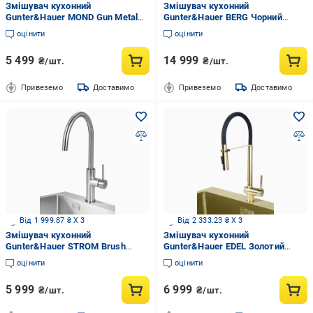
Змішувач кухонний
Змішувач кухонний
Gunter&Hauer MOND Gun Metal
Gunter&Hauer BERG Чорний
Чорний (23350)
(23353)
оцінити
оцінити
5 499
14 999
₴/шт.
₴/шт.
Привеземо
Доставимо
Привеземо
Доставимо
Від 1 999.87 ₴ X 3
Від 2 333.23 ₴ X 3
Змішувач кухонний
Змішувач кухонний
Gunter&Hauer STROM Brush
Gunter&Hauer EDEL Золотий
Нержавіюча сталь (22401)
(22400)
оцінити
оцінити
5 999
6 999
₴/шт.
₴/шт.