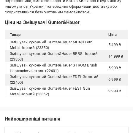
від виробника, зможете забрати його в Києві або в будь-якому
іншому місті України, попередньо оформивши доставку або
скориставшися безкоштовним самовивозом.
Ціни на Змішувачі Gunter&Hauer
Товар
Ціна
Змішувач кухонний Gunter&Hauer MOND Gun
5 499 ₴
Metal Чорний (23350)
Змішувач кухонний Gunter&Hauer BERG Чорний
14 999 ₴
(23353)
Змішувач кухонний Gunter&Hauer STROM Brush
5 999 ₴
Нержавіюча сталь (22401)
Змішувач кухонний Gunter&Hauer EDEL Золотий
6 999 ₴
(22400)
Змішувач кухонний Gunter&Hauer FEST Gun
9 999 ₴
Metal Чорний (23352)
Найпоширеніші питання