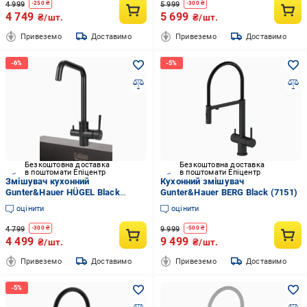
4 999
5 999
-
250
₴
-
300
₴
4 749
5 699
₴/шт.
₴/шт.
Привеземо
Доставимо
Привеземо
Доставимо
Безкоштовна доставка
Безкоштовна доставка
в поштомати Епіцентр
в поштомати Епіцентр
Змішувач кухонний
Кухонний змішувач
Gunter&Hauer HÜGEL Black
Gunter&Hauer BERG Black (7151)
(7140)
оцінити
оцінити
4 799
9 999
-
300
₴
-
500
₴
4 499
9 499
₴/шт.
₴/шт.
Привеземо
Доставимо
Привеземо
Доставимо