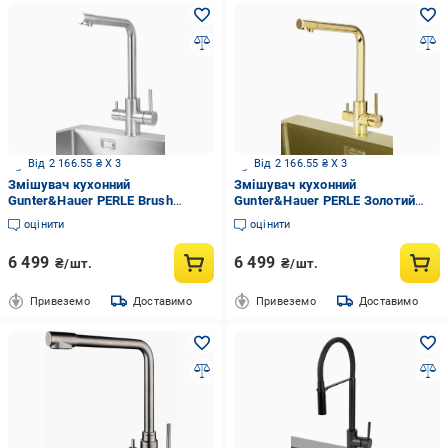
Від 2 166.55 ₴ X 3
Від 2 166.55 ₴ X 3
Змішувач кухонний
Змішувач кухонний
Gunter&Hauer PERLE Brush
Gunter&Hauer PERLE Золотий
Нержавіюча сталь (22394)
(22396)
оцінити
оцінити
6 499
6 499
₴/шт.
₴/шт.
Привеземо
Доставимо
Привеземо
Доставимо