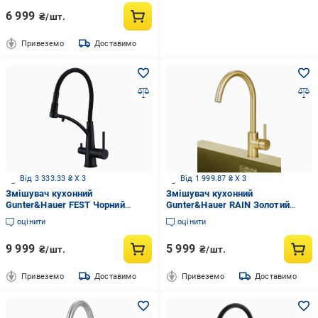
6 999
₴/шт.
Привеземо
Доставимо
Від 3 333.33 ₴ X 3
Від 1 999.87 ₴ X 3
Змішувач кухонний
Змішувач кухонний
Gunter&Hauer FEST Чорний
Gunter&Hauer RAIN Золотий
(23351)
(22403)
оцінити
оцінити
9 999
5 999
₴/шт.
₴/шт.
Привеземо
Доставимо
Привеземо
Доставимо