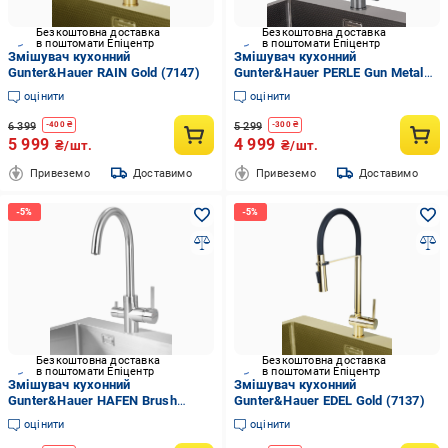
Безкоштовна доставка
Безкоштовна доставка
в поштомати Епіцентр
в поштомати Епіцентр
Змішувач кухонний
Змішувач кухонний
Gunter&Hauer RAIN Gold (7147)
Gunter&Hauer PERLE Gun Metal
(7146)
оцінити
оцінити
6 399
5 299
-
400
₴
-
300
₴
5 999
4 999
₴/шт.
₴/шт.
Привеземо
Доставимо
Привеземо
Доставимо
Безкоштовна доставка
Безкоштовна доставка
в поштомати Епіцентр
в поштомати Епіцентр
Змішувач кухонний
Змішувач кухонний
Gunter&Hauer HAFEN Brush
Gunter&Hauer EDEL Gold (7137)
(7139)
оцінити
оцінити