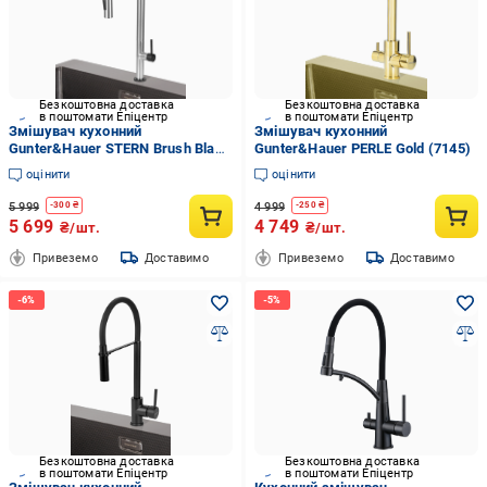
Безкоштовна доставка
Безкоштовна доставка
в поштомати Епіцентр
в поштомати Епіцентр
Змішувач кухонний
Змішувач кухонний
Gunter&Hauer STERN Brush Black
Gunter&Hauer PERLE Gold (7145)
(7149)
оцінити
оцінити
5 999
4 999
-
300
₴
-
250
₴
5 699
4 749
₴/шт.
₴/шт.
Привеземо
Доставимо
Привеземо
Доставимо
Безкоштовна доставка
Безкоштовна доставка
в поштомати Епіцентр
в поштомати Епіцентр