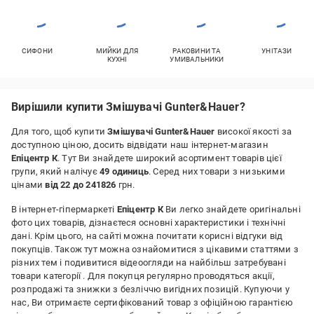
СИФОНИ
МИЙКИ ДЛЯ
РАКОВИНИ ТА
УНІТАЗИ
КУХНІ
УМИВАЛЬНИКИ
Вирішили купити Змішувачі Gunter&Hauer?
Для того, щоб купити
Змішувачі Gunter&Hauer
високої якості за
доступною ціною, досить відвідати наш інтернет-магазин
Епіцентр К
. Тут Ви знайдете широкий асортимент товарів цієї
групи, який налічує
49 одиниць
. Серед них товари з низькими
цінами
від 22 до 241826
грн.
В інтернет-гіпермаркеті
Епіцентр К
Ви легко знайдете оригінальні
фото цих товарів, дізнаєтеся основні характеристики і технічні
дані. Крім цього, на сайті можна почитати корисні відгуки від
покупців. Також тут можна ознайомитися з цікавими статтями з
різних тем і подивитися відеоогляди на найбільш затребувані
товари категорії
. Для покупця регулярно проводяться акції,
розпродажі та знижки з безліччю вигідних позицій. Купуючи у
нас, Ви отримаєте сертифікований товар з офіційною гарантією