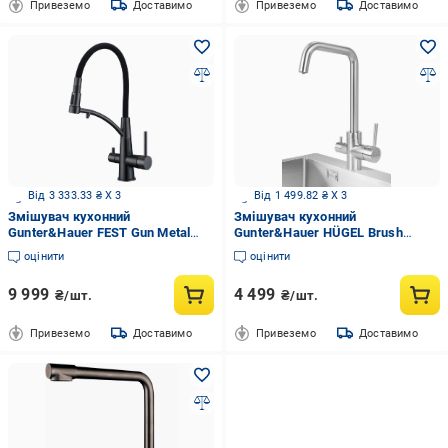
Привеземо
Доставимо
Привеземо
Доставимо
Від 3 333.33 ₴ X 3
Від 1 499.82 ₴ X 3
Змішувач кухонний
Змішувач кухонний
Gunter&Hauer FEST Gun Metal
Gunter&Hauer HÜGEL Brush
Чорний (23352)
Нержавіюча сталь (22391)
оцінити
оцінити
9 999
4 499
₴/шт.
₴/шт.
Привеземо
Доставимо
Привеземо
Доставимо