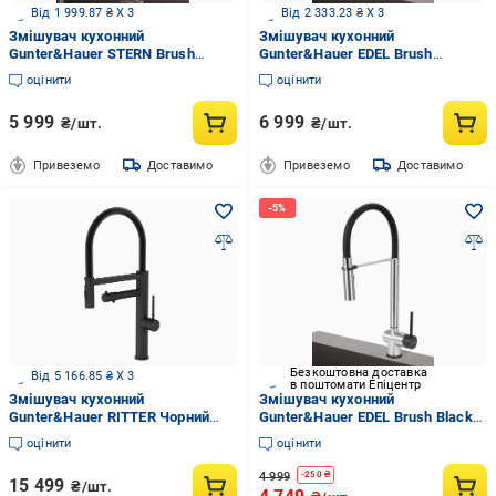
Від 1 999.87 ₴ X 3
Від 2 333.23 ₴ X 3
Змішувач кухонний
Змішувач кухонний
Gunter&Hauer STERN Brush
Gunter&Hauer EDEL Brush
Чорний/Нержавіюча сталь
Чорний/Нержавіюча сталь
оцінити
оцінити
(22397)
(22399)
5 999
6 999
₴/шт.
₴/шт.
Привеземо
Доставимо
Привеземо
Доставимо
Безкоштовна доставка
Від 5 166.85 ₴ X 3
в поштомати Епіцентр
Змішувач кухонний
Змішувач кухонний
Gunter&Hauer RITTER Чорний
Gunter&Hauer EDEL Brush Black
(23355)
(7136)
оцінити
оцінити
4 999
-
250
₴
15 499
₴/шт.