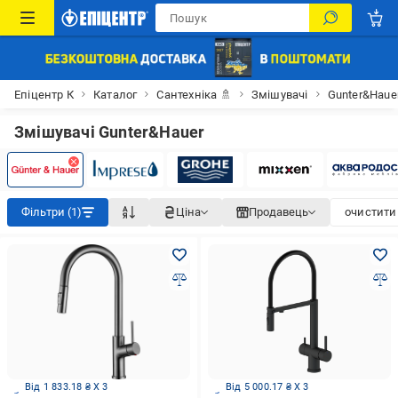
Епіцентр К
Каталог
Сантехніка 🚿
Змішувачі
Gunter&Haue
Змішувачі Gunter&Hauer
Фільтри (1)
Ціна
Продавець
очистити 
Від 1 833.18 ₴ X 3
Від 5 000.17 ₴ X 3