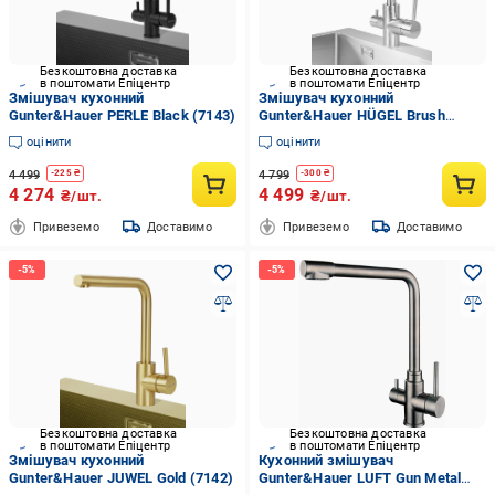
Безкоштовна доставка
Безкоштовна доставка
в поштомати Епіцентр
в поштомати Епіцентр
Змішувач кухонний
Змішувач кухонний
Gunter&Hauer PERLE Black (7143)
Gunter&Hauer HÜGEL Brush
(7141)
оцінити
оцінити
4 499
4 799
-
225
₴
-
300
₴
4 274
4 499
₴/шт.
₴/шт.
Привеземо
Доставимо
Привеземо
Доставимо
Безкоштовна доставка
Безкоштовна доставка
в поштомати Епіцентр
в поштомати Епіцентр
Змішувач кухонний
Кухонний змішувач
Gunter&Hauer JUWEL Gold (7142)
Gunter&Hauer LUFT Gun Metal