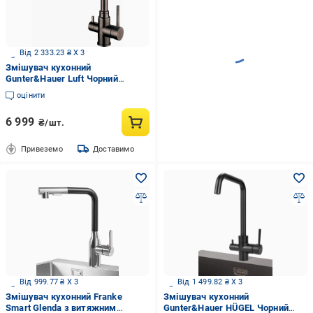
Від 2 333.23 ₴ X 3
Змішувач кухонний
Gunter&Hauer Luft Чорний
(23348)
оцінити
6 999
₴/шт.
Привеземо
Доставимо
Від 999.77 ₴ X 3
Від 1 499.82 ₴ X 3
Змішувач кухонний Franke
Змішувач кухонний
Smart Glenda з витяжним
Gunter&Hauer HÜGEL Чорний