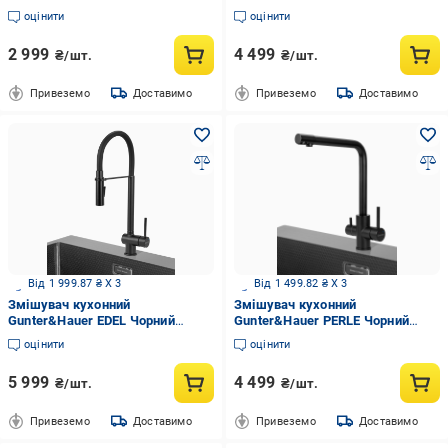
шлангом Нержавіюча сталь
(22390)
оцінити
оцінити
(4115.0706.986)
2 999
4 499
₴/шт.
₴/шт.
Привеземо
Доставимо
Привеземо
Доставимо
Від 1 999.87 ₴ X 3
Від 1 499.82 ₴ X 3
Змішувач кухонний
Змішувач кухонний
Gunter&Hauer EDEL Чорний
Gunter&Hauer PERLE Чорний
(22398)
(22393)
оцінити
оцінити
5 999
4 499
₴/шт.
₴/шт.
Привеземо
Доставимо
Привеземо
Доставимо