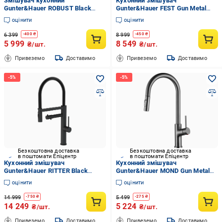
Змішувач кухонний
Кухонний змішувач
Gunter&Hauer ROBUST Black
Gunter&Hauer FEST Gun Metal
(7148)
(7153)
оцінити
оцінити
6 399
8 999
-
400
₴
-
450
₴
5 999
8 549
₴/шт.
₴/шт.
Привеземо
Доставимо
Привеземо
Доставимо
Безкоштовна доставка
Безкоштовна доставка
в поштомати Епіцентр
в поштомати Епіцентр
Кухонний змішувач
Кухонний змішувач
Gunter&Hauer RITTER Black
Gunter&Hauer MOND Gun Metal
(7159)
(7157)
оцінити
оцінити
14 999
5 499
-
750
₴
-
275
₴
14 249
5 224
₴/шт.
₴/шт.
Привеземо
Доставимо
Привеземо
Доставимо