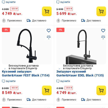
(7156)
оцінити
оцінити
4 999
5 999
-
250
₴
-
300
₴
4 749
5 699
₴/шт.
₴/шт.
Привеземо
Доставимо
Привеземо
Доставимо
Безкоштовна доставка
Безкоштовна доставка
в поштомати Епіцентр
в поштомати Епіцентр
Кухонний змішувач
Змішувач кухонний
Gunter&Hauer FEST Black (7154)
Gunter&Hauer EDEL Black (7135)
оцінити
оцінити
8 999
4 999
-
450
₴
-
250
₴
8 549
4 749
₴/шт.
₴/шт.
Привеземо
Доставимо
Привеземо
Доставимо