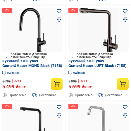
Безкоштовна доставка
Безкоштовна доставка
в поштомати Епіцентр
в поштомати Епіцентр
Кухонний змішувач
Кухонний змішувач
Gunter&Hauer MOND Black (7158)
Gunter&Hauer LUFT Black (7155)
оцінити
оцінити
5 799
5 999
-
300
₴
-
300
₴
5 499
5 699
₴/шт.
₴/шт.
Привеземо
Доставимо
Привеземо
Доставимо