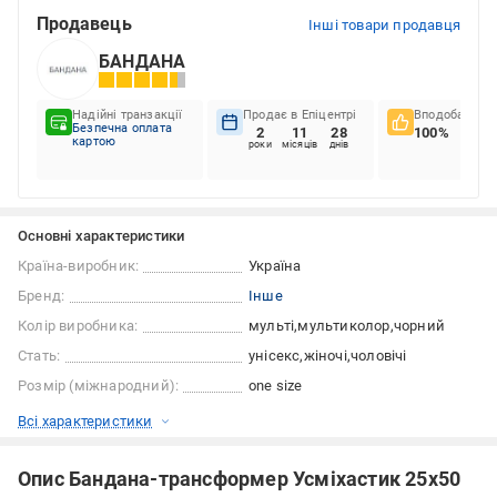
Продавець
Інші товари продавця
БАНДАНА
Надійні транзакції
Продає в Епіцентрі
Вподобання к
Безпечна оплата
2
11
28
100%
картою
роки
місяців
днів
Основні характеристики
Країна-виробник:
Україна
Бренд:
Інше
Колір виробника:
мульті
мультиколор
чорний
Стать:
унісекс
жіночі
чоловічі
Розмір (міжнародний):
one size
Всі характеристики
Опис Бандана-трансформер Усміхастик 25х50