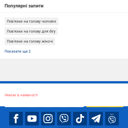
Популярні запити
Пов'язки на голову чоловічі
Пов'язки на голову для бігу
Пов'язки на голову жіночі
Чорні пов'язки на голову
Широкі пов'язки на голову
Показати ще 2
Підписуйтесь, щоб дізнаватись першим про акції та пропозиції
Немає в наявності
ПІДПИСАТИСЯ
bot