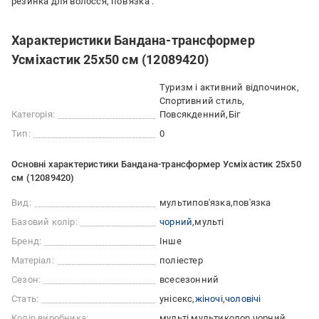
резинка для волосся, пов'язка .
Характеристики Бандана-трансформер
Усміхастик 25х50 см (12089420)
Туризм і активний відпочинок
Спортивний стиль
Категорія:
Повсякденний
Біг
Тип:
0
Основні характеристики Бандана-трансформер Усміхастик 25х50
см (12089420)
Вид:
мультипов'язка
пов'язка
Базовий колір:
чорний
мульті
Бренд:
Інше
Матеріал:
поліестер
Сезон:
всесезонний
Стать:
унісекс
жіночі
чоловічі
Колір виробника:
мульті
мультиколор
чорний