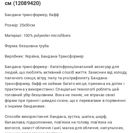
см (12089420)
Бандана-трансформер, бафф
Розмір: 25х50см
Матеріал: 100% polyester microfibers
Форма: безшовна труба
Виробник: Україна, Бандана-Трансформер
Бандана-трансформер - багатофункціональний аксесуар для
людей, що люблять активний спосіб життя. Захисник від холоду,
палючого сонця, вітру, пилу та ультрафіолету. Бандана-
трансформер, бафф не займає багато місця, приємна на дотик і
практична у використанні. Спеціальні технології роблять цей
головний убір безшовним. Вона не линяє, не втрачає своєї
форми при пранні і швидко сохне, що є перевагами в порівнянні
з іншими банданами.
Способи використання: бандана, хустка, шапка, шарф,
балаклава, підшоломник, пов'язка на голову, пов'язка на
волосся, захист обличчя і шиї, маска для обличчя, напульсник,