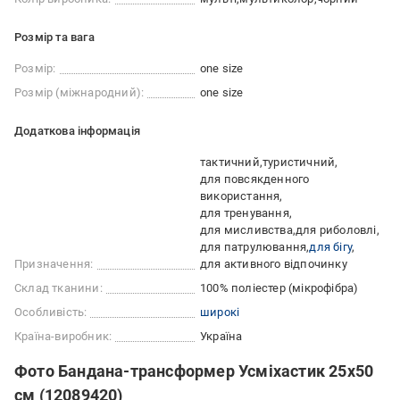
Розмір та вага
Розмір:
one size
Розмір (міжнародний):
one size
Додаткова інформація
тактичний
туристичний
для повсякденного
використання
для тренування
для мисливства
для риболовлі
для патрулювання
для бігу
Призначення:
для активного відпочинку
Склад тканини:
100% поліестер (мікрофібра)
Особливість:
широкі
Країна-виробник:
Україна
Фото Бандана-трансформер Усміхастик 25х50
см (12089420)