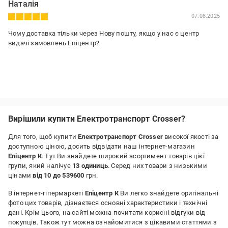
Наталія
07.08.2025
Чому доставка тільки через Нову пошту, якщо у нас є центр
видачі замовлень Епіцентр?
Вирішили купити Електротранспорт Crosser?
Для того, щоб купити
Електротранспорт Crosser
високої якості за
доступною ціною, досить відвідати наш інтернет-магазин
Епіцентр К
. Тут Ви знайдете широкий асортимент товарів цієї
групи, який налічує
13 одиниць
. Серед них товари з низькими
цінами
від 10 до 539600
грн.
В інтернет-гіпермаркеті
Епіцентр К
Ви легко знайдете оригінальні
фото цих товарів, дізнаєтеся основні характеристики і технічні
дані. Крім цього, на сайті можна почитати корисні відгуки від
покупців. Також тут можна ознайомитися з цікавими статтями з