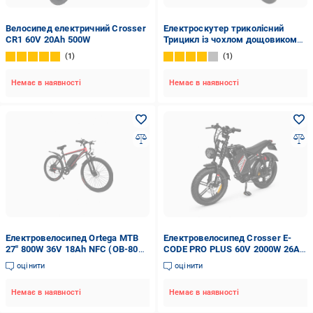
Велосипед електричний Crosser
Електроскутер триколісний
CR1 60V 20Ah 500W
Трицикл із чохлом дощовиком
Crosser TR3 800W/72V/20Ah
1
1
Сірий
Немає в наявності
Немає в наявності
Електровелосипед Ortega MTB
Електровелосипед Crosser E-
27" 800W 36V 18Ah NFC (ОВ-800-
CODE PRO PLUS 60V 2000W 26Ah
36-18)
Lithium гідравлічні гальма 7
оцінити
оцінити
швидкостей 2026
Немає в наявності
Немає в наявності