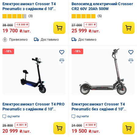
Електросамокат Crosser T4
Велосипед електричний Crosser
Pneumatic з сидінням d 10"
CR2 60V 20Ah 500W
Чорний
3
5
38 000
27 000
-
18 300
₴
-
1 001
₴
19 700
25 999
₴/шт.
₴/шт.
Привеземо
Доставимо
Доставимо
Електросамокат Crosser T4 PRO
Електросамокат Crosser T4
Pneumatic з сидінням d 10"
Pneumatic без сидіння d 10"
Чорний
Чорний
оцінити
оцінити
25 800
24 000
-
4 801
₴
-
4 500
₴
20 999
19 500
₴/шт.
₴/шт.