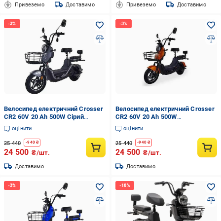
Привеземо
Доставимо
Привеземо
Доставимо
Велосипед електричний Crosser
Велосипед електричний Crosser
CR2 60V 20 Ah 500W Сірий
CR2 60V 20 Ah 500W
(24237647)
Помаранчевий (24237650)
оцінити
оцінити
25 440
25 440
-
940
₴
-
940
₴
24 500
24 500
₴/шт.
₴/шт.
Доставимо
Доставимо