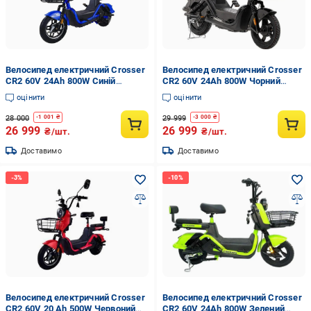
Велосипед електричний Crosser
Велосипед електричний Crosser
CR2 60V 24Ah 800W Синій
CR2 60V 24Ah 800W Чорний
(29819884)
(29819679)
оцінити
оцінити
28 000
29 999
-
1 001
₴
-
3 000
₴
26 999
26 999
₴/шт.
₴/шт.
Доставимо
Доставимо
Велосипед електричний Crosser
Велосипед електричний Crosser
CR2 60V 20 Ah 500W Червоний
CR2 60V 24Ah 800W Зелений