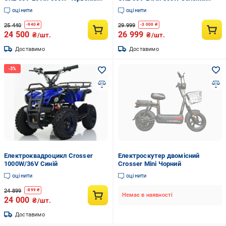
(24237634)
(29819891)
оцінити
оцінити
25 440
29 999
-
940
₴
-
3 000
₴
24 500
26 999
₴/шт.
₴/шт.
Доставимо
Доставимо
Електроквадроцикл Crosser
Електроскутер двомісний
1000W/36V Синій
Crosser Mini Чорний
оцінити
оцінити
24 899
-
899
₴
Немає в наявності
24 000
₴/шт.
Доставимо