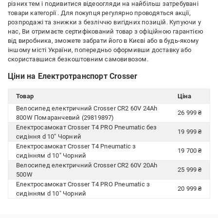
різних тем і подивитися відеоогляди на найбільш затребувані
товари категорії
. Для покупця регулярно проводяться акції,
розпродажі та знижки з безліччю вигідних позицій. Купуючи у
нас, Ви отримаєте сертифікований товар з офіційною гарантією
від виробника, зможете забрати його в Києві або в будь-якому
іншому місті України, попередньо оформивши доставку або
скориставшися безкоштовним самовивозом.
Ціни на Електротранспорт Crosser
Товар
Ціна
Велосипед електричний Crosser CR2 60V 24Ah
26 999 ₴
800W Помаранчевий (29819897)
Електросамокат Crosser T4 PRO Pneumatic без
19 999 ₴
сидіння d 10" Чорний
Електросамокат Crosser T4 Pneumatic з
19 700 ₴
сидінням d 10" Чорний
Велосипед електричний Crosser CR2 60V 20Ah
25 999 ₴
500W
Електросамокат Crosser T4 PRO Pneumatic з
20 999 ₴
сидінням d 10" Чорний