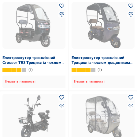
Електроскутер триколісний
Електроскутер триколісний
Crosser TR3 Трицикл із чохлом
Трицикл із чохлом дощовиком
дощовиком800W/72V/20Ah
Crosser TR3 800W/72V/20Ah
1
1
Чорний
Фіолетовий
Немає в наявності
Немає в наявності