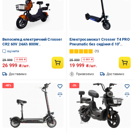
Велосипед електричний Crosser
Електросамокат Crosser T4 PRO
CR2 60V 24Ah 800W
Pneumatic без сидіння d 10"
Помаранчевий (29819897)
Чорний
оцінити
1
29 999
25 000
-
3 000
₴
-
5 001
₴
26 999
19 999
₴/шт.
₴/шт.
Доставимо
Привеземо
Доставимо