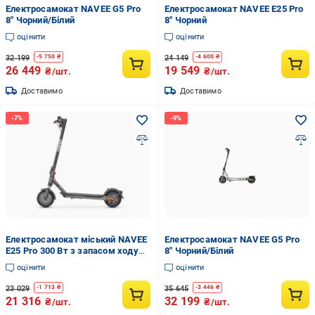
Електросамокат NAVEE G5 Pro
Електросамокат NAVEE E25 Pro
8" Чорний/Білий
8" Чорний
оцінити
оцінити
32 199
24 149
-
5 750
₴
-
4 600
₴
26 449
19 549
₴/шт.
₴/шт.
Доставимо
Доставимо
Електросамокат міський NAVEE
Електросамокат NAVEE G5 Pro
E25 Pro 300 Вт з запасом ходу
8" Чорний/Білий
25 км (EasyRide 25 Pro-E)
оцінити
оцінити
23 029
35 645
-
1 713
₴
-
3 446
₴
21 316
32 199
₴/шт.
₴/шт.