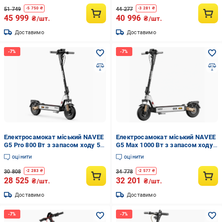
51 749
44 277
-
5 750
₴
-
3 281
₴
45 999
40 996
₴/шт.
₴/шт.
Доставимо
Доставимо
Електросамокат міський NAVEE
Електросамокат міський NAVEE
G5 Pro 800 Вт з запасом ходу 55
G5 Max 1000 Вт з запасом ходу
км (G5 PRO)
75 км (G5 MAX EU)
оцінити
оцінити
30 808
34 778
-
2 283
₴
-
2 577
₴
28 525
32 201
₴/шт.
₴/шт.
Доставимо
Доставимо