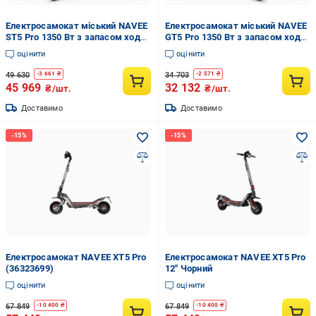
Електросамокат міський NAVEE
Електросамокат міський NAVEE
ST5 Pro 1350 Вт з запасом ходу
GT5 Pro 1350 Вт з запасом ходу
75 км (ST5 Pro EU)
75 км (GT5 Pro EU)
оцінити
оцінити
49 630
34 703
-
3 661
₴
-
2 571
₴
45 969
32 132
₴/шт.
₴/шт.
Доставимо
Доставимо
Електросамокат NAVEE XT5 Pro
Електросамокат NAVEE XT5 Pro
(36323699)
12" Чорний
оцінити
оцінити
67 849
67 849
-
10 400
₴
-
10 400
₴