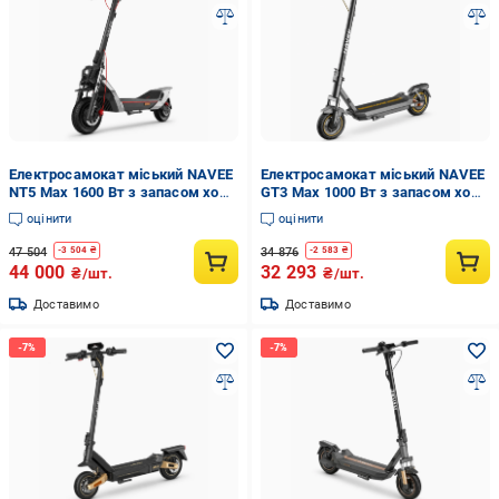
Електросамокат міський NAVEE
Електросамокат міський NAVEE
NT5 Max 1600 Вт з запасом ходу
GT3 Max 1000 Вт з запасом ходу
85 км (NT5 Max EU)
75 км (GT3 Max-E)
оцінити
оцінити
47 504
34 876
-
3 504
₴
-
2 583
₴
44 000
32 293
₴/шт.
₴/шт.
Доставимо
Доставимо