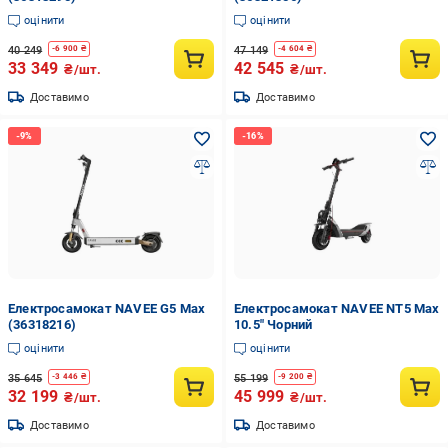
оцінити
оцінити
40 249
47 149
-
6 900
₴
-
4 604
₴
33 349
42 545
₴/шт.
₴/шт.
Доставимо
Доставимо
Електросамокат NAVEE G5 Max
Електросамокат NAVEE NT5 Max
(36318216)
10.5" Чорний
оцінити
оцінити
35 645
55 199
-
3 446
₴
-
9 200
₴
32 199
45 999
₴/шт.
₴/шт.
Доставимо
Доставимо