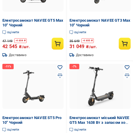
Електросамокат NAVEE GT5 Max
Електросамокат NAVEE GT3 Max
10" Чорний
10" Чорний
оцінити
оцінити
47 149
35 649
-
4 604
₴
-
4 600
₴
42 545
31 049
₴/шт.
₴/шт.
Доставимо
Доставимо
Електросамокат NAVEE ST5 Pro
Електросамокат міський NAVEE
10" Чорний
GT5 Max 1638 Вт з запасом ходу
90 км (GT5 Max EU)
оцінити
оцінити