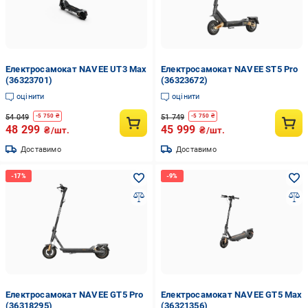
Електросамокат NAVEE UT3 Max
Електросамокат NAVEE ST5 Pro
(36323701)
(36323672)
оцінити
оцінити
54 049
51 749
-
5 750
₴
-
5 750
₴
48 299
45 999
₴/шт.
₴/шт.
Доставимо
Доставимо
Електросамокат NAVEE GT5 Pro
Електросамокат NAVEE GT5 Max
(36318295)
(36321356)