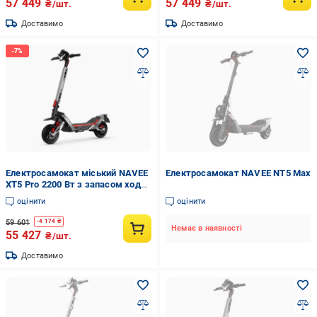
57 449
57 449
₴/шт.
₴/шт.
Доставимо
Доставимо
Електросамокат міський NAVEE
Електросамокат NAVEE NT5 Max
XT5 Pro 2200 Вт з запасом ходу
75 км (XT5 Pro EU)
оцінити
оцінити
59 601
-
4 174
₴
Немає в наявності
55 427
₴/шт.
Доставимо