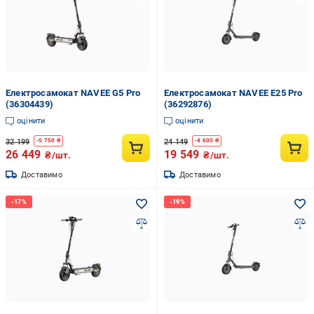
Електросамокат NAVEE G5 Pro
Електросамокат NAVEE E25 Pro
(36304439)
(36292876)
оцінити
оцінити
32 199
24 149
-
5 750
₴
-
4 600
₴
26 449
19 549
₴/шт.
₴/шт.
Доставимо
Доставимо