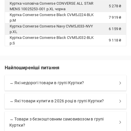
Куртка чоловіча Converse CONVERSE ALL STAR
5 278 ₴
MENS 10025253-001 р.XL чорна
Куртка Converse Converse Black CVM5J224-BLK
7 919 ₴
р.M
Куртка Converse Converse Navy CVM5J033-NVY
6 159 ₴
р.XL
Куртка Converse Converse Black CVM5J032-BLK
9 118 ₴
р.S
Найпоширеніші питання
→ Які недорогі товари в групі Куртки?
→ Які товари купити в 2026 році в групі Куртки?
→ Товари з безкоштовним самовивозом в групі
Куртки?