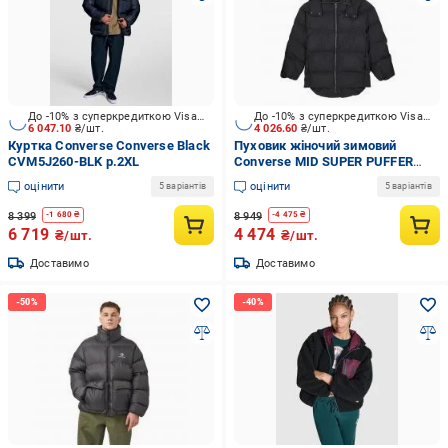
До -10% з суперкредиткою Visa Вигода
До -10% з суперкредиткою Visa Вигода
6 047.10
₴/шт.
4 026.60
₴/шт.
Куртка Converse Converse Black
Пуховик жіночий зимовий
CVM5J260-BLK р.2XL
Converse MID SUPER PUFFER
10026795-001 р.XL чорний
оцінити
оцінити
5 варіантів
5 варіантів
8 399
8 949
-
1 680
₴
-
4 475
₴
6 719
4 474
₴/шт.
₴/шт.
Доставимо
Доставимо