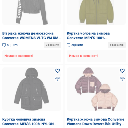
Вітрівка жіноча демісезонна
Куртка чоловіча зимова
Converse WOMENS VLTG WARM
Converse MEN'S 100%
UP JACKET 10019185-001 р.L
POLYESTER WOVEN JACKET
оцінити
оцінити
3 варіанти
5 варіантів
чорна
10019986-366 р.M хакі
Немає в наявності
Немає в наявності
Куртка чоловіча зимова
Куртка жіноча зимова Converse
Converse MEN'S 100% NYLON
Womens Down Reversible Utility