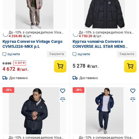
До -10% з суперкредиткою Visa Вигода
До -10% з суперкредиткою Visa Вигода
4 204.80
₴/шт.
4 750.20
₴/шт.
Куртка Converse Vintage Cargo
Куртка чоловіча Converse
CVM5J224-MKX р.L
CONVERSE ALL STAR MENS
10025253-001 р.XL чорна
оцінити
оцінити
5 варіантів
5 варіантів
9 899
-
5 227
₴
5 278
₴/шт.
4 672
₴/шт.
Доставимо
Доставимо
До -10% з суперкредиткою Visa Вигода
До -10% з суперкредиткою Visa Вигода