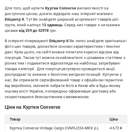
Для того, щоб купити
Куртки Converse
високої якості за
доступною ціною, досить відвідати наш інтернет-магазин
Епіцентр К
. Тут Ви знайдете широкий асортимент товарів цієї
групи, який налічує
13 одиниць
. Серед них товари з низькими
цінами
від 259 до 52978
грн.
В інтернет-гіпермаркеті
Епіцентр К
Ви легко знайдете оригінальні
фото цих товарів, дізнаєтеся основні характеристики і технічні
дані. Крім цього, на сайті можна почитати корисні відгуки від
покупців. Також тут можна ознайомитися з цікавими статтями з
різних тем і подивитися відеоогляди на найбільш затребувані
товари категорії
. Для покупця регулярно проводяться акції,
розпродажі та знижки з безліччю вигідних позицій. Купуючи у
нас, Ви отримаєте сертифікований товар з офіційною гарантією
від виробника, зможете забрати його в Києві або в будь-якому
іншому місті України, попередньо оформивши доставку або
скориставшися безкоштовним самовивозом.
Ціни на Куртки Converse
Товар
Ціна
Куртка Converse Vintage Cargo CVM5J224-MKX р.L
4 672 ₴