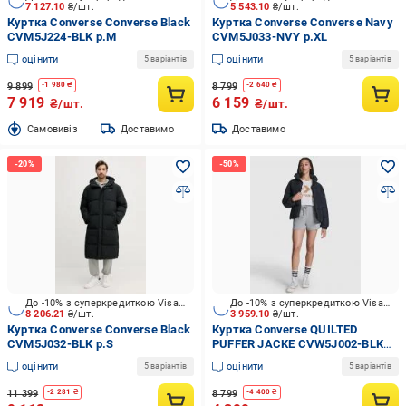
7 127.10
₴/шт.
5 543.10
₴/шт.
Куртка Converse Converse Black
Куртка Converse Converse Navy
CVM5J224-BLK р.M
CVM5J033-NVY р.XL
оцінити
оцінити
5 варіантів
5 варіантів
9 899
8 799
-
1 980
₴
-
2 640
₴
7 919
6 159
₴/шт.
₴/шт.
Cамовивіз
Доставимо
Доставимо
До -10% з суперкредиткою Visa Вигода
До -10% з суперкредиткою Visa Вигода
8 206.21
₴/шт.
3 959.10
₴/шт.
Куртка Converse Converse Black
Куртка Converse QUILTED
CVM5J032-BLK р.S
PUFFER JACKE CVW5J002-BLK
р.L
оцінити
оцінити
5 варіантів
5 варіантів
11 399
8 799
-
2 281
₴
-
4 400
₴