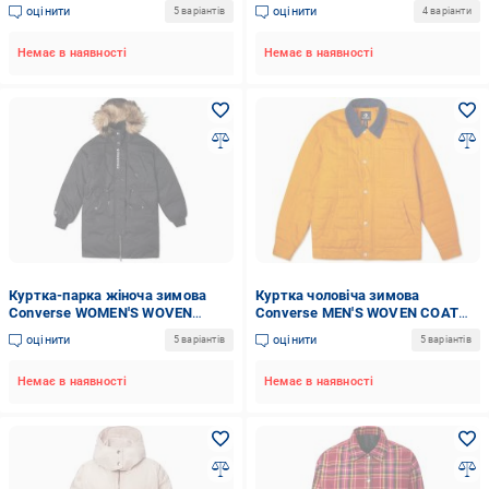
WOVEN DOWN JACKET 10019988-
Puffer 10019428-629 р.S бордова
оцінити
оцінити
5 варіантів
4 варіанти
001 р.L чорна
Немає в наявності
Немає в наявності
Куртка-парка жіноча зимова
Куртка чоловіча зимова
Converse WOMEN'S WOVEN
Converse MEN'S WOVEN COAT
DOWN COAT 10019430-001 р.L
10019460-805 р.XL вохра
оцінити
оцінити
5 варіантів
5 варіантів
чорна
Немає в наявності
Немає в наявності