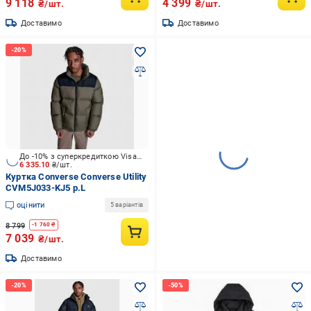
9 118
4 399
₴/шт.
₴/шт.
Доставимо
Доставимо
До -10% з суперкредиткою Visa Вигода
6 335.10
₴/шт.
Куртка Converse Converse Utility
CVM5J033-KJ5 р.L
оцінити
5 варіантів
8 799
-
1 760
₴
7 039
₴/шт.
Доставимо