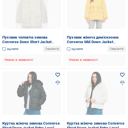
Пуховик чоловіча зимова
Пуховик жіноча демісезонна
Converse Down Short Jacket
Converse Mid Down Jacket
10021987-281 р.XL білий
10021994-741 р.L жовтий
оцінити
оцінити
5 варіантів
5 варіантів
Немає в наявності
Немає в наявності
Куртка жіноча зимова Converse
Куртка жіноча зимова Converse
Short Down Jacket Entry Level
Short Down Jacket Entry Level