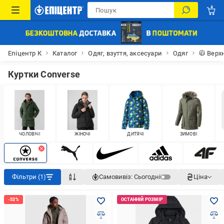
Епіцентр К
Каталог
Одяг, взуття, аксесуари
Одяг
🧥 Верх
Куртки Converse
ЧОЛОВІЧІ
ЖІНОЧІ
ДИТЯЧІ
ЗИМОВІ
Фільтри (1)
Самовивіз:
Сьогодні
Ціна