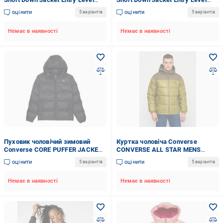
10021998-001 р.L чорна
10021998-281 р.S біла
оцінити
оцінити
5 варіантів
5 варіантів
Немає в наявності
Немає в наявності
Пуховик чоловічий зимовий
Куртка чоловіча Converse
Converse CORE PUFFER JACKET
CONVERSE ALL STAR MENS
10026729-001 р.L чорний
10025252-372 р.M хакі
оцінити
оцінити
5 варіантів
5 варіантів
Немає в наявності
Немає в наявності