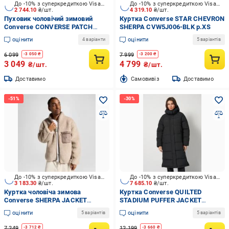
До -10% з суперкредиткою Visa Вигода
До -10% з суперкредиткою Visa Вигода
2 744.10
₴/шт.
4 319.10
₴/шт.
Пуховик чоловічий зимовий
Куртка Converse STAR CHEVRON
Converse CONVERSE PATCH
SHERPA CVW5J006-BLK р.XS
POCKET CORE PUFFER 10027260-
оцінити
оцінити
4 варіанти
5 варіантів
010 р.S сірий
6 099
7 999
-
3 050
₴
-
3 200
₴
3 049
4 799
₴/шт.
₴/шт.
Доставимо
Cамовивіз
Доставимо
До -10% з суперкредиткою Visa Вигода
До -10% з суперкредиткою Visa Вигода
3 183.30
₴/шт.
7 685.10
₴/шт.
Куртка чоловіча зимова
Куртка Converse QUILTED
Converse SHERPA JACKET
STADIUM PUFFER JACKET
10026727-216 р.L бежева
CVW5J004-BLK р.XL
оцінити
оцінити
5 варіантів
5 варіантів
7 249
12 199
-
3 712
₴
-
3 660
₴