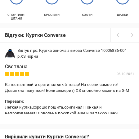
СПОРТИВНІ
КРОСІВКИ
КОФТИ
ШАПКИ
ШТАНИ
Відгуки: Куртки Converse
Відгук про: Куртка жіноча зимова Converse 10006836-001
р.XS чорна
Светлана
06.10.2021
Качественный и оригинальный товар! На осень самое то!
Довольна покупкой! Большемерит) XS спокойно можно на S-M
Переваги:
Легкая куртка,хорошо пошита,оригинал! Тонкая и
непродуваемая! Довольна покупкой,еще и за такую цену!
Недоліки:
Не нашла
Вирішили купити Куртки Converse?