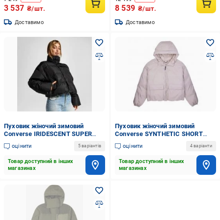
3 537
8 539
₴/шт.
₴/шт.
Доставимо
Доставимо
Пуховик жіночий зимовий
Пуховик жіночий зимовий
Converse IRIDESCENT SUPER
Converse SYNTHETIC SHORT
PUFFER 10026797-001 р.S чорний
PUFFER 10026803-251 р.XS
оцінити
оцінити
5 варіантів
4 варіанти
бежевий
Товар доступний в інших
Товар доступний в інших
магазинах
магазинах