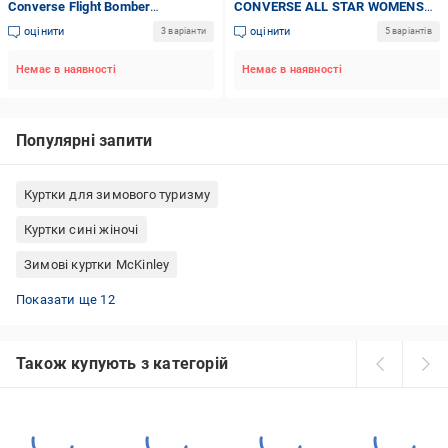
Converse Flight Bomber
CONVERSE ALL STAR WOMENS
10017312-049 р.L чорна
10025204-001 р.XS чорна
оцінити
оцінити
3 варіанти
5 варіантів
Немає в наявності
Немає в наявності
Популярні запити
Куртки для зимового туризму
Куртки сині жіночі
Зимові куртки McKinley
Куртки-сорочки жіночі
Пальто-пуховик (довгий пуховик)
Куртки жіночі 54 розміру
Куртки McKinley жіночі
Куртка Nike чоловіча
Флісові куртки військові
Червоні пуховики
Термо-куртки жіночі
Куртки софтшелл зимові
Бежеві бомбери
Джинсовки жіночі
Куртки чорні чоловічі
Показати ще 12
Також купують з категорій