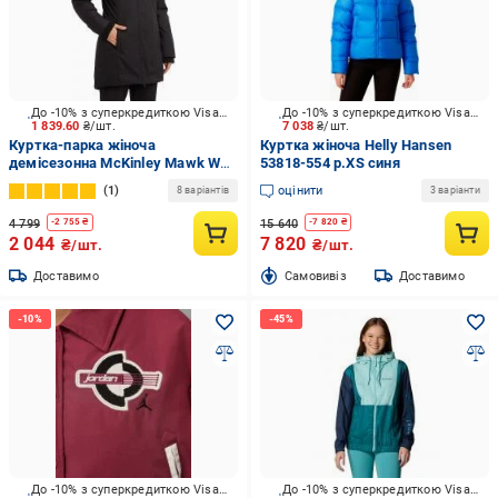
До -10% з суперкредиткою Visa Вигода
До -10% з суперкредиткою Visa Вигода
1 839.60
₴/шт.
7 038
₴/шт.
Куртка-парка жіноча
Куртка жіноча Helly Hansen
демісезонна McKinley Mawk W
53818-554 р.XS синя
419984-057 р.XXS чорна
1
оцінити
8 варіантів
3 варіанти
4 799
15 640
-
2 755
₴
-
7 820
₴
2 044
7 820
₴/шт.
₴/шт.
Доставимо
Cамовивіз
Доставимо
До -10% з суперкредиткою Visa Вигода
До -10% з суперкредиткою Visa Вигода