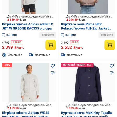
До -10% з суперкредиткою Visa Вигода
До -10% з суперкредиткою Visa Вигода
2 159.10
₴/шт.
2 296.80
₴/шт.
Вітрівка жіноча Adidas adi365 C
Куртка жіноча Puma HER
JKT W GREONE KA0335 р.L сіра
Relaxed Woven Full-Zip Jacket
69188788 р.S бежева
оцінити
оцінити
5 варіантів
5 варіантів
4 799
3 190
-
2 400
₴
-
638
₴
2 399
2 552
₴/шт.
₴/шт.
Cамовивіз
Доставимо
Доставимо
До -10% з суперкредиткою Visa Вигода
До -10% з суперкредиткою Visa Вигода
2 159.10
₴/шт.
1 983.60
₴/шт.
Вітрівка жіноча Adidas WE 3S
Куртка жіноча McKinley Tapalla
WOVEN JKT WONALU/WHITE
411594-518 р.36 темно-синій