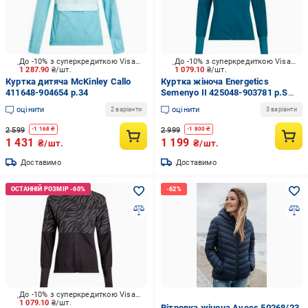
До -10% з суперкредиткою Visa Вигода
До -10% з суперкредиткою Visa Вигода
1 287.90
₴/шт.
1 079.10
₴/шт.
Куртка дитяча McKinley Callo
Куртка жіноча Energetics
411648-904654 р.34
Semenyo II 425048-903781 р.S
зелений
оцінити
оцінити
2 варіанти
3 варіанти
2 599
2 999
-
1 168
₴
-
1 800
₴
1 431
1 199
₴/шт.
₴/шт.
Доставимо
Доставимо
До -10% з суперкредиткою Visa Вигода
1 079.10
₴/шт.
Bітровка жіноча Avecs 50268/23