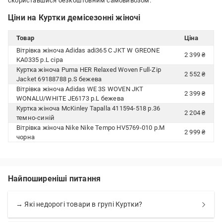
скориставшися безкоштовним самовивозом.
Ціни на Куртки демісезонні жіночі
Товар
Ціна
Вітрівка жіноча Adidas adi365 C JKT W GREONE
2 399 ₴
KA0335 р.L сіра
Куртка жіноча Puma HER Relaxed Woven Full-Zip
2 552 ₴
Jacket 69188788 р.S бежева
Вітрівка жіноча Adidas WE 3S WOVEN JKT
2 399 ₴
WONALU/WHITE JE6173 р.L бежева
Куртка жіноча McKinley Tapalla 411594-518 р.36
2 204 ₴
темно-синій
Вітрівка жіноча Nike Nike Tempo HV5769-010 р.M
2 999 ₴
чорна
Найпоширеніші питання
→ Які недорогі товари в групі Куртки?