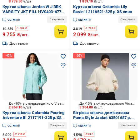
8 779.50
₴/шт.
1 889.10
₴/шт.
Куртка жіноча Jordan W J BRK
Куртка жіноча Columbia Lily
VARSITY JKT FILL HV0403-677
Basin II 2116521-325 р.XS синя
р.L червона
оцінити
оцінити
5 варіантів
3 варіанти
10 839
3 819
-
1 084
₴
-
1 720
₴
9 755
2 099
₴/шт.
₴/шт.
Доставимо
Доставимо
До -10% з суперкредиткою Visa Вигода
До -10% з суперкредиткою Visa Вигода
2 969.10
₴/шт.
3 304.80
₴/шт.
Куртка жіноча Columbia Pouring
Вітрівка жіноча демісезонна
Adventure III 2117191-325 р.XS
Puma Style Jacket 63501687 р.M
синя
бежева
оцінити
оцінити
2 варіанти
5 варіантів
6 009
4 590
-
2 710
₴
-
918
₴