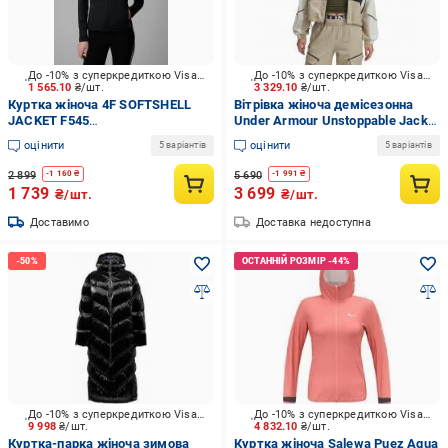
До -10% з суперкредиткою Visa Вигода
До -10% з суперкредиткою Visa Вигода
1 565.10
₴/шт.
3 329.10
₴/шт.
Куртка жіноча 4F SOFTSHELL
Вітрівка жіноча демісезонна
JACKET F545
Under Armour Unstoppable Jacket
4FWSS26TSOFF545-20S р.M
1374889-004 р.S чорна
оцінити
оцінити
5 варіантів
5 варіантів
чорна
2 899
5 690
-
1 160
₴
-
1 991
₴
1 739
3 699
₴/шт.
₴/шт.
Доставимо
Доставка недоступна
До -10% з суперкредиткою Visa Вигода
До -10% з суперкредиткою Visa Вигода
9 998
₴/шт.
4 832.10
₴/шт.
Куртка-парка жіноча зимова
Куртка жіноча Salewa Puez Aqua