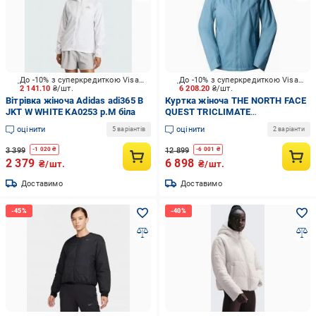
До -10% з суперкредиткою Visa Вигода
До -10% з суперкредиткою Visa Вигода
2 141.10
₴/шт.
6 208.20
₴/шт.
Вітрівка жіноча Adidas adi365 B
Куртка жіноча THE NORTH FACE
JKT W WHITE KA0253 р.M біла
QUEST TRICLIMATE
NF0A3Y1I5FO1 р.XS блакитна
оцінити
оцінити
5 варіантів
2 варіанти
3 399
12 899
-
1 020
₴
-
6 001
₴
2 379
6 898
₴/шт.
₴/шт.
Доставимо
Доставимо