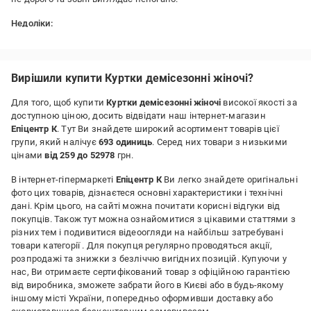
Недоліки:
не якісні підкладочна тканина і фурнітура
Вирішили купити Куртки демісезонні жіночі?
Для того, щоб купити
Куртки демісезонні жіночі
високої якості за
доступною ціною, досить відвідати наш інтернет-магазин
Епіцентр К
. Тут Ви знайдете широкий асортимент товарів цієї
групи, який налічує
693 одиниць
. Серед них товари з низькими
цінами
від 259 до 52978
грн.
В інтернет-гіпермаркеті
Епіцентр К
Ви легко знайдете оригінальні
фото цих товарів, дізнаєтеся основні характеристики і технічні
дані. Крім цього, на сайті можна почитати корисні відгуки від
покупців. Також тут можна ознайомитися з цікавими статтями з
різних тем і подивитися відеоогляди на найбільш затребувані
товари категорії
. Для покупця регулярно проводяться акції,
розпродажі та знижки з безліччю вигідних позицій. Купуючи у
нас, Ви отримаєте сертифікований товар з офіційною гарантією
від виробника, зможете забрати його в Києві або в будь-якому
іншому місті України, попередньо оформивши доставку або