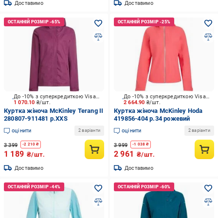
Доставимо
Доставимо
До -10% з суперкредиткою Visa Вигода
До -10% з суперкредиткою Visa Вигода
1 070.10
₴/шт.
2 664.90
₴/шт.
Куртка жіноча McKinley Terang II
Куртка жіноча McKinley Hoda
280807-911481 р.XXS
419856-404 р.34 рожевий
оцінити
оцінити
2 варіанти
2 варіанти
3 399
3 999
-
2 210
₴
-
1 038
₴
1 189
2 961
₴/шт.
₴/шт.
Доставимо
Доставимо