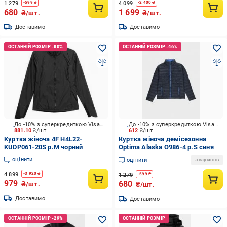
1 279
4 099
-
599
₴
-
2 400
₴
680
1 699
₴/шт.
₴/шт.
Доставимо
Доставимо
До -10% з суперкредиткою Visa Вигода
До -10% з суперкредиткою Visa Вигода
881.10
₴/шт.
612
₴/шт.
Куртка жіноча 4F H4L22-
Куртка жіноча демісезонна
KUDP061-20S р.M чорний
Optima Alaska O986-4 р.S синя
оцінити
оцінити
5 варіантів
4 899
-
3 920
₴
1 279
-
599
₴
979
680
₴/шт.
₴/шт.
Доставимо
Доставимо