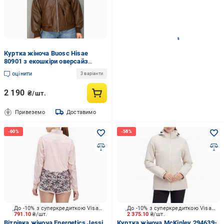
Куртка жіноча Buosc Hisae
80901 з екошкіри оверсайз
бомбер M Коричневий (6299)
оцінити
3 варіанти
2 190
₴/шт.
Привеземо
Доставимо
До -10% з суперкредиткою Visa Вигода
До -10% з суперкредиткою Visa Вигода
791.10
₴/шт.
2 375.10
₴/шт.
Вітрівка жіноча Energetics Jessi
Куртка жіноча McKinley 294639-