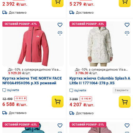
2 392
5 279
₴/шт.
₴/шт.
Доставимо
Доставимо
До -10% з суперкредиткою Visa Вигода
До -10% з суперкредиткою Visa Вигода
5 929.20
₴/шт.
3 786.30
₴/шт.
Куртка жіноча THE NORTH FACE
Куртка жіноча Columbia Splash A
NF00A495H396 р.XS рожевий
Little II 1771064-278 р.XS
оцінити
оцінити
3 варіанти
12 499
-
5 911
₴
7 399
-
3 192
₴
6 588
4 207
₴/шт.
₴/шт.
Доставимо
Доставимо