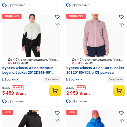
Доставимо
Доставимо
До -10% з суперкредиткою Visa Вигода
До -10% з суперкредиткою Visa Вигода
4 913.10
₴/шт.
2 663.10
₴/шт.
Куртка жіноча Asics Metarun
Куртка жіноча Asics Core Jacket
Legend Jacket 2012D348-001
2012D180-702 р.XS рожева
р.XS біла
оцінити
оцінити
4 варіанти
5 варіантів
9 099
3 699
-
3 640
₴
-
740
₴
5 459
2 959
₴/шт.
₴/шт.
Доставимо
Доставимо