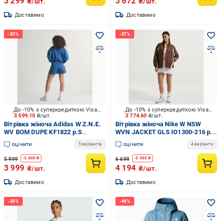
3 299
3 672
₴/шт.
₴/шт.
Доставимо
Доставимо
До -10% з суперкредиткою Visa Вигода
До -10% з суперкредиткою Visa Вигода
3 599.10
₴/шт.
3 774.60
₴/шт.
Вітрівка жіноча Adidas W Z.N.E.
Вітрівка жіноча Nike W NSW
WV BOM DUPE KF1822 р.S
WVN JACKET GLS IO1300-216 р.L
блакитна
коричнева
оцінити
оцінити
5 варіантів
4 варіанти
5 999
6 699
-
2 000
₴
-
2 505
₴
3 999
4 194
₴/шт.
₴/шт.
Доставимо
Доставимо