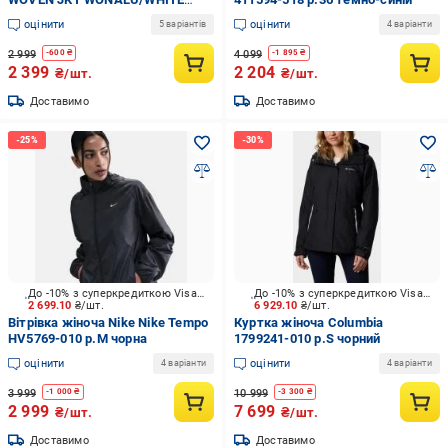
JE6173 р.L бежева
оцінити
оцінити
5 варіантів
4 варіанти
2 999
4 099
-
600
₴
-
1 895
₴
2 399
2 204
₴/шт.
₴/шт.
Доставимо
Доставимо
До -10% з суперкредиткою Visa Вигода
До -10% з суперкредиткою Visa Вигода
2 699.10
₴/шт.
6 929.10
₴/шт.
Вітрівка жіноча Nike Nike Tempo
Куртка жіноча Columbia
HV5769-010 р.M чорна
1799241-010 р.S чорний
оцінити
оцінити
4 варіанти
4 варіанти
3 999
10 999
-
1 000
₴
-
3 300
₴
2 999
7 699
₴/шт.
₴/шт.
Доставимо
Доставимо