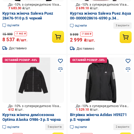
До -10% з суперкредиткою Visa Вигода
До -10% з суперкредиткою Visa Вигода
7 683.30
₴/шт.
2 699.10
₴/шт.
Куртка жіноча Salewa Puez
Куртка жіноча Salewa Puez Aqua
28476-910 р.S чорний
00-0000028616-6590 р.34
рожевий
оцінити
оцінити
3 варіанти
15 999
-
7 462
₴
9 999
-
7 000
₴
8 537
2 999
₴/шт.
₴/шт.
Доставимо
Доставимо
До -10% з суперкредиткою Visa Вигода
До -10% з суперкредиткою Visa Вигода
612
₴/шт.
1 529.10
₴/шт.
Куртка жіноча демісезонна
Вітрівка жіноча Adidas H59271
Optima Alaska O986-3 р.S чорна
р.S чорний
оцінити
оцінити
5 варіантів
2 варіанти