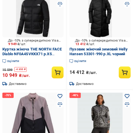
До -10% з суперкредиткою Visa Вигода
До -10% з суперкредиткою Visa Вигода
9 949
₴/шт.
13 412
₴/шт.
Куртка жіноча THE NORTH FACE
Пуховик жіночий зимовий Helly
Diablo NF0A4SVKKX71 р.XS
Hansen 53301-990 р.XL чорний
чорний
оцінити
оцінити
15 599
-
4 650
₴
14 412
₴/шт.
10 949
₴/шт.
Доставимо
Доставимо