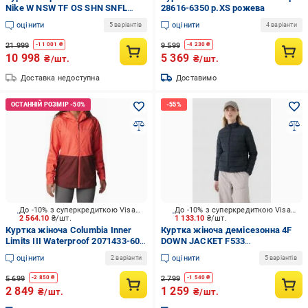
Nike W NSW TF OS SHN SNFL
28616-6350 р.XS рожева
WNPFR PKA FV7827-010 р.L
оцінити
оцінити
5 варіантів
4 варіанти
чорна
21 999
9 599
-
11 001
₴
-
4 230
₴
10 998
5 369
₴/шт.
₴/шт.
Доставка недоступна
Доставимо
До -10% з суперкредиткою Visa Вигода
До -10% з суперкредиткою Visa Вигода
2 564.10
₴/шт.
1 133.10
₴/шт.
Куртка жіноча Columbia Inner
Куртка жіноча демісезонна 4F
Limits III Waterproof 2071433-608
DOWN JACKET F533
р.XS помаранчева
4FWSS25TDJAF533-20S р.M
оцінити
оцінити
2 варіанти
5 варіантів
чорна
5 699
2 799
-
2 850
₴
-
1 540
₴
2 849
1 259
₴/шт.
₴/шт.