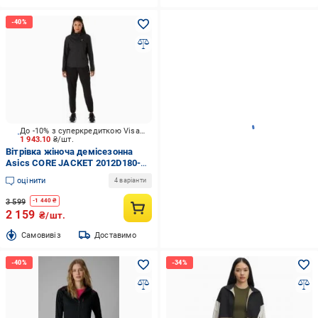
До -10% з суперкредиткою Visa Вигода
1 943.10
₴/шт.
Вітрівка жіноча демісезонна
Asics CORE JACKET 2012D180-
001 р.M black
оцінити
4 варіанти
3 599
-
1 440
₴
2 159
₴/шт.
Cамовивіз
Доставимо