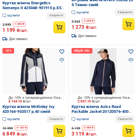
Куртка жіноча Energetics
S Темно-синій
Semenyo II 425048-901915 р.XS
оцінити
чорний
6 варіантів
оцінити
4 варіанти
3 363
-
2 090
₴
2 999
-
1 800
₴
1 273
₴/шт.
1 199
₴/шт.
Доставимо
Доставимо
До -10% з суперкредиткою Visa Вигода
До -10% з суперкредиткою Visa Вигода
6 164.10
₴/шт.
2 807.10
₴/шт.
Куртка жіноча McKinley Ivy
Куртка жіноча Asics Road
420164-903517 р.40 синій
Packable Jacket 2012D076-400
р.M синя
оцінити
оцінити
3 варіанти
5 варіантів
10 999
5 199
-
4 150
₴
-
2 080
₴
6 849
3 119
₴/шт.
₴/шт.