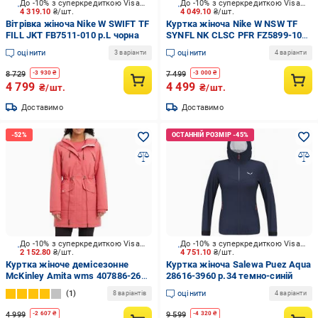
До -10% з суперкредиткою Visa Вигода
До -10% з суперкредиткою Visa Вигода
4 319.10
₴/шт.
4 049.10
₴/шт.
Вітрівка жіноча Nike W SWIFT TF
Куртка жіноча Nike W NSW TF
FILL JKT FB7511-010 р.L чорна
SYNFL NK CLSC PFR FZ5899-104
р.XL біла
оцінити
оцінити
3 варіанти
4 варіанти
8 729
7 499
-
3 930
₴
-
3 000
₴
4 799
4 499
₴/шт.
₴/шт.
Доставимо
Доставимо
До -10% з суперкредиткою Visa Вигода
До -10% з суперкредиткою Visa Вигода
2 152.80
₴/шт.
4 751.10
₴/шт.
Куртка жіноче демісезонне
Куртка жіноча Salewa Puez Aqua
McKinley Amita wms 407886-265
28616-3960 р.34 темно-синій
р.S червоне
1
оцінити
8 варіантів
4 варіанти
4 999
9 599
-
2 607
₴
-
4 320
₴