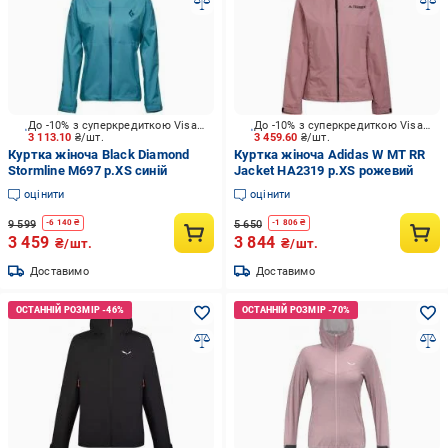
До -10% з суперкредиткою Visa Вигода
До -10% з суперкредиткою Visa Вигода
3 113.10
₴/шт.
3 459.60
₴/шт.
Куртка жіноча Black Diamond
Куртка жіноча Adidas W MT RR
Stormline M697 р.XS синій
Jacket HA2319 р.XS рожевий
оцінити
оцінити
9 599
5 650
-
6 140
₴
-
1 806
₴
3 459
3 844
₴/шт.
₴/шт.
Доставимо
Доставимо