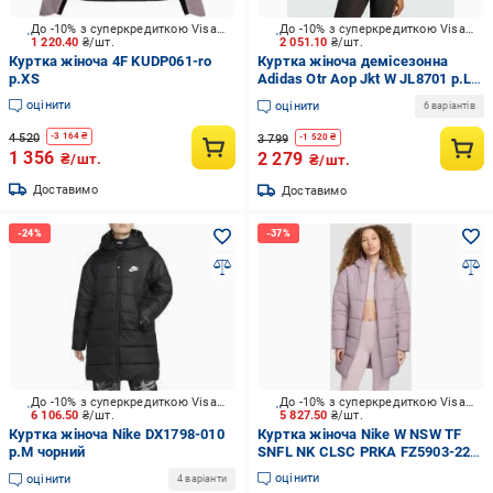
До -10% з суперкредиткою Visa Вигода
До -10% з суперкредиткою Visa Вигода
1 220.40
₴/шт.
2 051.10
₴/шт.
Куртка жіноча 4F KUDP061-ro
Куртка жіноча демісезонна
р.XS
Adidas Otr Aop Jkt W JL8701 р.L
чорна
оцінити
оцінити
6 варіантів
4 520
-
3 164
₴
3 799
-
1 520
₴
1 356
2 279
₴/шт.
₴/шт.
Доставимо
Доставимо
До -10% з суперкредиткою Visa Вигода
До -10% з суперкредиткою Visa Вигода
6 106.50
₴/шт.
5 827.50
₴/шт.
Куртка жіноча Nike DX1798-010
Куртка жіноча Nike W NSW TF
р.M чорний
SNFL NK CLSC PRKA FZ5903-226
р.S рожева
оцінити
оцінити
4 варіанти