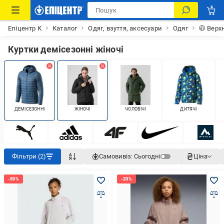
Епіцентр К
Каталог
Одяг, взуття, аксесуари
Одяг
🧥 Верх
Куртки демісезонні жіночі
ДЕМІСЕЗОННІ
ЖІНОЧІ
ЧОЛОВІЧІ
ДИТЯЧІ
Фільтри (2)
Самовивіз:
Сьогодні
Ціна