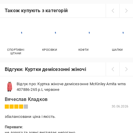
Також купують з категорій
СПОРТИВНІ
КРОСІВКИ
КОФТИ
ШАПКИ
ШТАНИ
Відгуки: Куртки демісезонні жіночі
Відгук про: Куртка жіноче демісезонне McKinley Amita wms
407886-265 р.L червоне
Вячеслав Кладков
30.06.2026
збалансовани ціна і якість.
Переваги:
не дорого та зовні виглядає непогано.