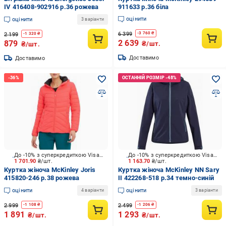
IV 416408-902916 р.36 рожева
911633 р.36 біла
оцінити
оцінити
3 варіанти
6 399
-
3 760
₴
2 199
-
1 320
₴
2 639
879
₴/шт.
₴/шт.
Доставимо
Доставимо
До -10% з суперкредиткою Visa Вигода
До -10% з суперкредиткою Visa Вигода
1 701.90
₴/шт.
1 163.70
₴/шт.
Куртка жіноча McKinley Joris
Куртка жіноча McKinley NN Sary
415820-246 р.38 рожева
II 422268-518 р.34 темно-синій
оцінити
оцінити
4 варіанти
3 варіанти
2 999
2 499
-
1 108
₴
-
1 206
₴
1 891
1 293
₴/шт.
₴/шт.