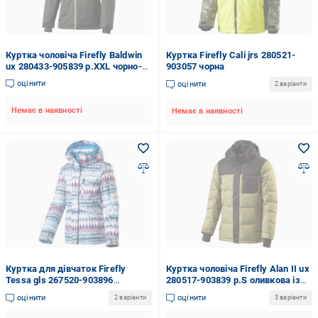
Куртка чоловіча Firefly Baldwin
Куртка Firefly Cali jrs 280521-
ux 280433-905839 р.XXL чорно-
903057 чорна
салатова
оцінити
оцінити
2 варіанти
Немає в наявності
Немає в наявності
Куртка для дівчаток Firefly
Куртка чоловіча Firefly Alan II ux
Tessa gls 267520-903896
280517-903839 р.S оливкова із
різнокольорова
чорним
оцінити
оцінити
2 варіанти
3 варіанти