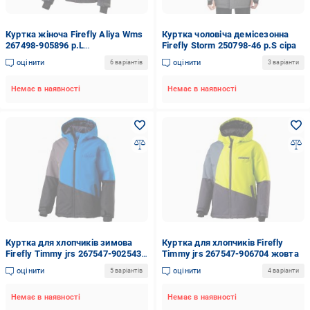
Куртка жіноча Firefly Aliya Wms
Куртка чоловіча демісезонна
267498-905896 р.L
Firefly Storm 250798-46 р.S сіра
різнокольорова
оцінити
оцінити
6 варіантів
3 варіанти
Немає в наявності
Немає в наявності
Куртка для хлопчиків зимова
Куртка для хлопчиків Firefly
Firefly Timmy jrs 267547-902543
Timmy jrs 267547-906704 жовта
синя
оцінити
оцінити
5 варіантів
4 варіанти
Немає в наявності
Немає в наявності