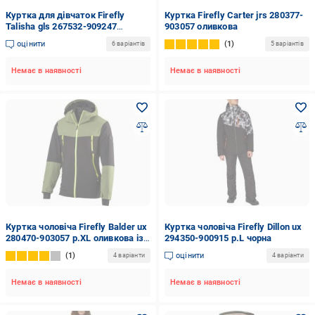
Куртка для дівчаток Firefly
Куртка Firefly Carter jrs 280377-
Talisha gls 267532-909247
903057 оливкова
червона
оцінити
1
6 варіантів
5 варіантів
Немає в наявності
Немає в наявності
Куртка чоловіча Firefly Balder ux
Куртка чоловіча Firefly Dillon ux
280470-903057 р.XL оливкова із
294350-900915 р.L чорна
чорним
1
оцінити
4 варіанти
4 варіанти
Немає в наявності
Немає в наявності