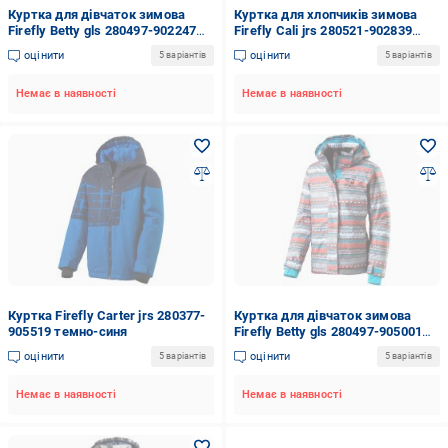
Куртка для дівчаток зимова
Куртка для хлопчиків зимова
Firefly Betty gls 280497-902247
Firefly Cali jrs 280521-902839
помаранчева
жовта
оцінити
оцінити
5 варіантів
5 варіантів
Немає в наявності
Немає в наявності
Куртка Firefly Carter jrs 280377-
Куртка для дівчаток зимова
905519 темно-синя
Firefly Betty gls 280497-905001
сірий меланж
оцінити
оцінити
5 варіантів
5 варіантів
Немає в наявності
Немає в наявності