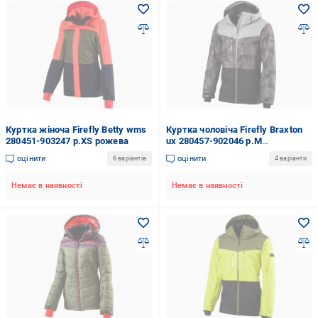
Куртка жіноча Firefly Betty wms
Куртка чоловіча Firefly Braxton
280451-903247 р.XS рожева
ux 280457-902046 р.M
різнокольорова
оцінити
оцінити
6 варіантів
4 варіанти
Немає в наявності
Немає в наявності