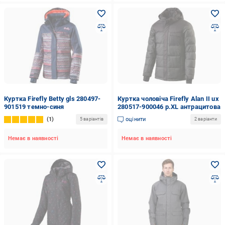
Куртка Firefly Betty gls 280497-
Куртка чоловіча Firefly Alan II ux
901519 темно-синя
280517-900046 р.XL антрацитова
1
оцінити
5 варіантів
2 варіанти
Немає в наявності
Немає в наявності