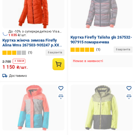
До -10% з суперкредиткою Visa Вигода
1 035
₴/шт.
Куртка Firefly Talisha gls 267532-
Куртка жіноча зимова Firefly
907915 помаранчева
Alina Wms 267503-905247 р.XXS
1
помаранчева
6 варіантів
1
6 варіантів
Немає в наявності
2 700
-
1 550
₴
1 150
₴/шт.
Доставимо