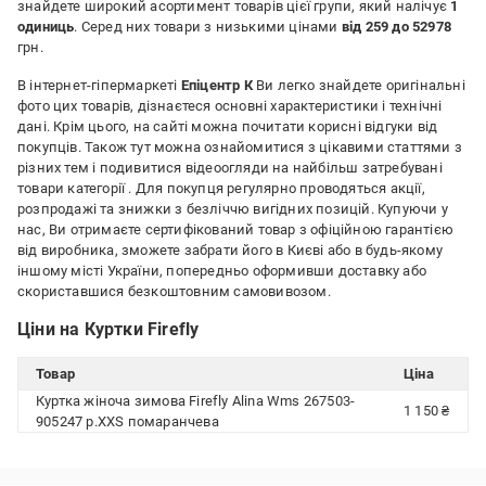
знайдете широкий асортимент товарів цієї групи, який налічує
1
одиниць
. Серед них товари з низькими цінами
від 259 до 52978
грн.
В інтернет-гіпермаркеті
Епіцентр К
Ви легко знайдете оригінальні
фото цих товарів, дізнаєтеся основні характеристики і технічні
дані. Крім цього, на сайті можна почитати корисні відгуки від
покупців. Також тут можна ознайомитися з цікавими статтями з
різних тем і подивитися відеоогляди на найбільш затребувані
товари категорії
. Для покупця регулярно проводяться акції,
розпродажі та знижки з безліччю вигідних позицій. Купуючи у
нас, Ви отримаєте сертифікований товар з офіційною гарантією
від виробника, зможете забрати його в Києві або в будь-якому
іншому місті України, попередньо оформивши доставку або
скориставшися безкоштовним самовивозом.
Ціни на Куртки Firefly
Товар
Ціна
Куртка жіноча зимова Firefly Alina Wms 267503-
1 150 ₴
905247 р.XXS помаранчева