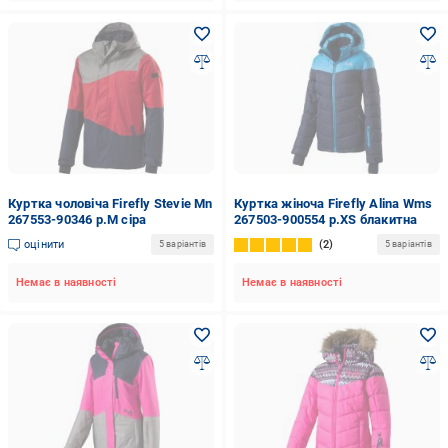
Куртка чоловіча Firefly Stevie Mn
Куртка жіноча Firefly Alina Wms
267553-90346 р.M сіра
267503-900554 р.XS блакитна
оцінити
2
5 варіантів
5 варіантів
Немає в наявності
Немає в наявності