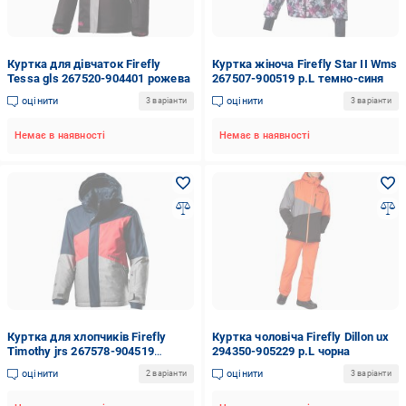
Куртка для дівчаток Firefly
Куртка жіноча Firefly Star II Wms
Tessa gls 267520-904401 рожева
267507-900519 р.L темно-синя
оцінити
оцінити
3 варіанти
3 варіанти
Немає в наявності
Немає в наявності
Куртка для хлопчиків Firefly
Куртка чоловіча Firefly Dillon ux
Timothy jrs 267578-904519
294350-905229 р.L чорна
темно-синя
оцінити
оцінити
2 варіанти
3 варіанти