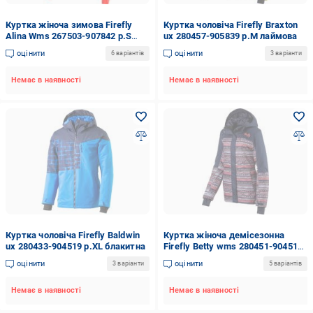
Куртка жіноча зимова Firefly
Куртка чоловіча Firefly Braxton
Alina Wms 267503-907842 р.S
ux 280457-905839 р.M лаймова
оливкова
оцінити
оцінити
6 варіантів
3 варіанти
Немає в наявності
Немає в наявності
Куртка чоловіча Firefly Baldwin
Куртка жіноча демісезонна
ux 280433-904519 р.XL блакитна
Firefly Betty wms 280451-904519
р.XXS темно-синя
оцінити
оцінити
3 варіанти
5 варіантів
Немає в наявності
Немає в наявності