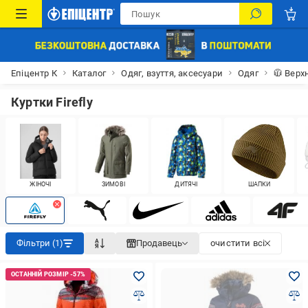
Епіцентр К
Каталог
Одяг, взуття, аксесуари
Одяг
🧥 Верх
Куртки Firefly
ЖІНОЧІ
ЗИМОВІ
ДИТЯЧІ
ШАПКИ
Фільтри (1)
Продавець
очистити всі