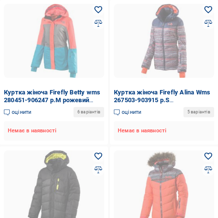
Куртка жіноча Firefly Betty wms
Куртка жіноча Firefly Alina Wms
280451-906247 р.M рожевий
267503-903915 р.S
меланж
різнокольорова
оцінити
оцінити
6 варіантів
5 варіантів
Немає в наявності
Немає в наявності