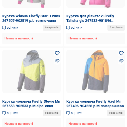
Куртка жіноча Firefly Star II Wms
Куртка для дівчаток Firefly
267507-902519 р.L темно-синя
Talisha gls 267532-901896
різнокольорова
оцінити
оцінити
6 варіантів
4 варіанти
Немає в наявності
Немає в наявності
Куртка чоловіча Firefly Stevie Mn
Куртка чоловіча Firefly Axel Mn
267553-902533 р.M сіро-синя
267496-904228 р.M помаранчева
оцінити
оцінити
5 варіантів
5 варіантів
Немає в наявності
Немає в наявності