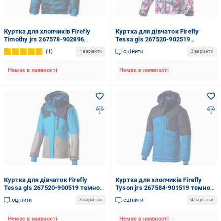
Куртка для хлопчиків Firefly
Куртка для дівчаток Firefly
Timothy jrs 267578-902896
Tessa gls 267520-902519
різнокольорова
різнокольорова
1
оцінити
4 варіанти
3 варіанти
Немає в наявності
Немає в наявності
Куртка для дівчаток Firefly
Куртка для хлопчиків Firefly
Tessa gls 267520-900519 темно-
Tyson jrs 267584-901519 темно-
синя
синя
оцінити
оцінити
3 варіанти
4 варіанти
Немає в наявності
Немає в наявності