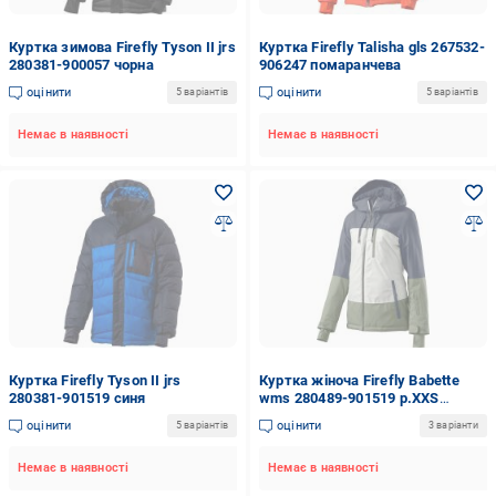
Куртка зимова Firefly Tyson II jrs
Куртка Firefly Talisha gls 267532-
280381-900057 чорна
906247 помаранчева
оцінити
оцінити
5 варіантів
5 варіантів
Немає в наявності
Немає в наявності
Куртка Firefly Tyson II jrs
Куртка жіноча Firefly Babette
280381-901519 синя
wms 280489-901519 р.XXS
різнокольорова
оцінити
оцінити
5 варіантів
3 варіанти
Немає в наявності
Немає в наявності