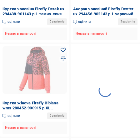
Куртка чоловіча Firefly Derek ux
Анорак чоловічий Firefly Dexter
294438-901143 р.L темно-синя
ux 294456-902143 р.L червоний
оцінити
оцінити
5 варіантів
5 варіантів
Немає в наявності
Немає в наявності
Куртка жіноча Firefly Bibiana
wms 280452-900915 р.XL
коралова
оцінити
6 варіантів
Немає в наявності