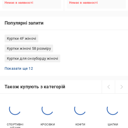
Немає в наявності
Немає в наявності
Популярні запити
Куртки 4F жіночі
Куртки жіночі 58 розміру
Куртки для сноуборду жіночі
Пуховик жіночій зимовий
Бомбери з капюшоном
Куртки Calvin Klein жіночі
Двосторонні куртки жіночі зимові
Куртки жіночі з поясом
Куртки вітровологозахисні зимові ЗСУ
Куртки чорні жіночі
Чорні косухи
Куртки H&M жіночі
Жовті бомбери
Куртки зефірка зима
Мембранні куртки для риболовлі
Показати ще 12
Також купують з категорій
СПОРТИВНІ
КРОСІВКИ
КОФТИ
ШАПКИ
ШТАНИ