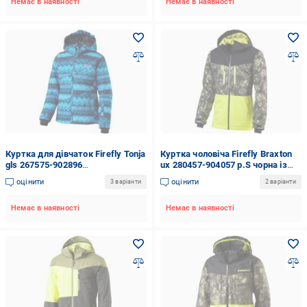
Немає в наявності
Немає в наявності
Куртка для дівчаток Firefly Tonja
Куртка чоловіча Firefly Braxton
gls 267575-902896
ux 280457-904057 р.S чорна із
різнокольорова
жовтим
оцінити
оцінити
3 варіанти
2 варіанти
Немає в наявності
Немає в наявності