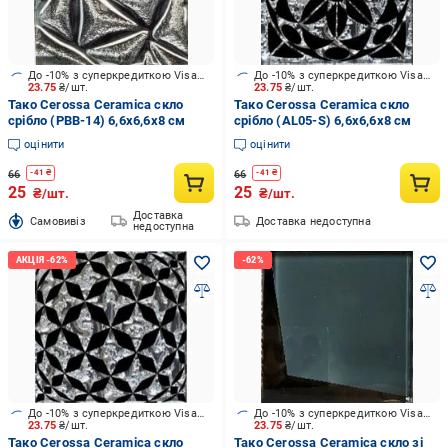
До -10% з суперкредиткою Visa Вигода
До -10% з суперкредиткою Visa Вигода
23.75
₴/шт.
23.75
₴/шт.
Тако Cerossa Ceramica скло
Тако Cerossa Ceramica скло
срібло (PBB-14) 6,6x6,6x8 см
срібло (AL05-S) 6,6x6,6x8 см
оцінити
оцінити
66
66
-
41
₴
-
41
₴
25
25
₴/шт.
₴/шт.
Доставка
Cамовивіз
Доставка недоступна
недоступна
До -10% з суперкредиткою Visa Вигода
До -10% з суперкредиткою Visa Вигода
23.75
₴/шт.
23.75
₴/шт.
Тако Cerossa Ceramica скло
Тако Cerossa Ceramica скло зі