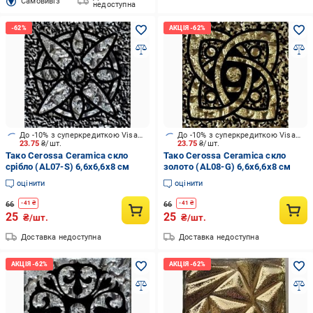
Cамовивіз
недоступна
До -10% з суперкредиткою Visa Вигода
До -10% з суперкредиткою Visa Вигода
23.75
₴/шт.
23.75
₴/шт.
Тако Cerossa Ceramica скло
Тако Cerossa Ceramica скло
срібло (AL07-S) 6,6x6,6x8 см
золото (AL08-G) 6,6x6,6x8 см
оцінити
оцінити
66
66
-
41
₴
-
41
₴
25
25
₴/шт.
₴/шт.
Доставка недоступна
Доставка недоступна