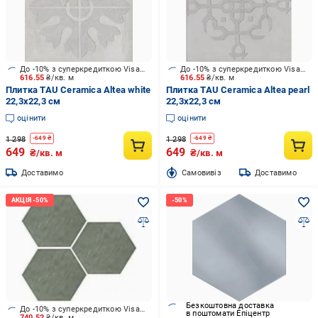
До -10% з суперкредиткою Visa Вигода
До -10% з суперкредиткою Visa Вигода
616.55
₴/кв. м
616.55
₴/кв. м
Плитка TAU Ceramica Altea white
Плитка TAU Ceramica Altea pearl
22,3x22,3 см
22,3x22,3 см
оцінити
оцінити
1 298
1 298
-
649
₴
-
649
₴
649
649
₴/кв. м
₴/кв. м
Доставимо
Cамовивіз
Доставимо
Безкоштовна доставка
До -10% з суперкредиткою Visa Вигода
в поштомати Епіцентр
740.52
₴/кв. м