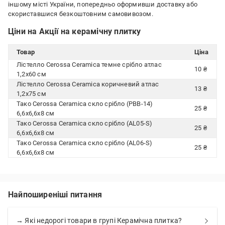
іншому місті України, попередньо оформивши доставку або
скориставшися безкоштовним самовивозом.
Ціни на Акції на керамічну плитку
Товар
Ціна
Лістелло Cerossa Ceramica темне срібло атлас
10 ₴
1,2x60 см
Лістелло Cerossa Ceramica коричневий атлас
13 ₴
1,2x75 см
Тако Cerossa Ceramica скло срібло (PBB-14)
25 ₴
6,6x6,6x8 см
Тако Cerossa Ceramica скло срібло (AL05-S)
25 ₴
6,6x6,6x8 см
Тако Cerossa Ceramica скло срібло (AL06-S)
25 ₴
6,6x6,6x8 см
Найпоширеніші питання
→ Які недорогі товари в групі Керамічна плитка?