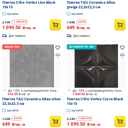
Плитка Cifre Vertex Line Black
Плитка TAU Ceramica Altea
15x15
greige 22,3x22,3 см
оцінити
оцінити
2 199
1 298
-
1 099.50
₴
-
649
₴
1 099.50
649
₴/кв. м
₴/кв. м
Доставимо
Доставимо
До -10% з суперкредиткою Visa Вигода
До -10% з суперкредиткою Visa Вигода
616.55
₴/кв. м
1 044.52
₴/кв. м
Плитка TAU Ceramica Altea silver
Плитка Cifre Vertex Curve Black
22,3x22,3 см
15x15
оцінити
оцінити
1 298
2 199
-
649
₴
-
1 099.50
₴
649
1 099.50
₴/кв. м
₴/кв. м