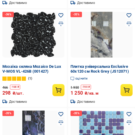
Доставимо
Доставимо
Мозаїка скляна Mozaico De Lux
Плитка універсальна Exclusive
V-MOS VL-426B (001427)
60x120 см Rock Grey (JS12071)
1
оцінити
466
1 950
-
168
₴
-
700
₴
298
1 250
₴/шт.
₴/кв. м
Доставимо
Доставимо