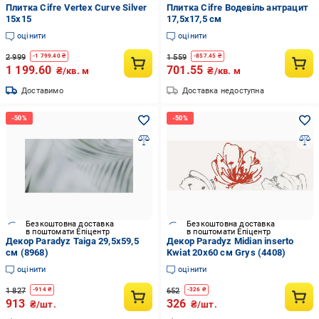
Плитка Cifre Vertex Curve Silver
Плитка Cifre Водевіль антрацит
15x15
17,5x17,5 см
оцінити
оцінити
2 999
1 559
-
1 799.40
₴
-
857.45
₴
1 199.60
701.55
₴/кв. м
₴/кв. м
Доставимо
Доставка недоступна
Безкоштовна доставка
Безкоштовна доставка
в поштомати Епіцентр
в поштомати Епіцентр
Декор Paradyz Taiga 29,5x59,5
Декор Paradyz Midian inserto
см (8968)
Kwiat 20x60 см Grys (4408)
оцінити
оцінити
1 827
652
-
914
₴
-
326
₴
913
326
₴/шт.
₴/шт.