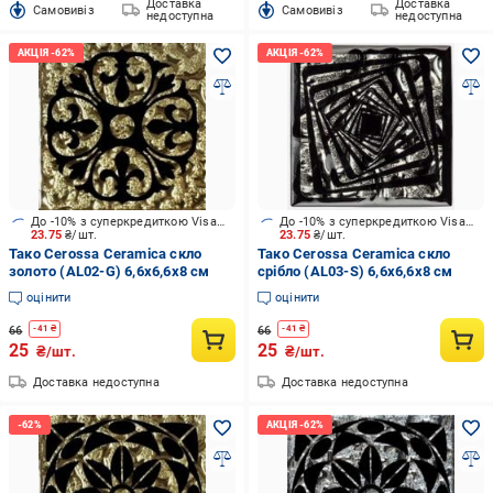
Доставка
Доставка
Cамовивіз
Cамовивіз
недоступна
недоступна
До -10% з суперкредиткою Visa Вигода
До -10% з суперкредиткою Visa Вигода
23.75
₴/шт.
23.75
₴/шт.
Тако Cerossa Ceramica скло
Тако Cerossa Ceramica скло
золото (AL02-G) 6,6x6,6x8 см
срібло (AL03-S) 6,6x6,6x8 см
оцінити
оцінити
66
66
-
41
₴
-
41
₴
25
25
₴/шт.
₴/шт.
Доставка недоступна
Доставка недоступна