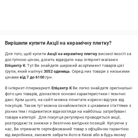
Вирішили купити Акції на керамічну плитку?
Для того, щоб купити
Акції на керамічну плитку
високої якості за
доступною ціною, досить відвідати наш інтернет-магазин
Епіцентр К
. Тут Ви знайдете широкий асортимент товарів цієї
групи, який налічує
3052 одиниць
. Серед них товари з низькими
цінами
від 7 до 6100
грн.
В інтернет-гіпермаркеті
Епіцентр К
Ви легко знайдете оригінальні
фото цих товарів, дізнаєтеся основні характеристики і технічні
дані. Крім цього, на сайті можна почитати корисні відгуки від
покупців. Також тут можна ознайомитися з цікавими статтями з
різних тем і подивитися відеоогляди на найбільш затребувані
товари категорії
. Для покупця регулярно проводяться акції,
розпродажі та знижки з безліччю вигідних позицій. Купуючи у
нас, Ви отримаєте сертифікований товар з офіційною гарантією
від виробника, зможете забрати його в Києві або в будь-якому