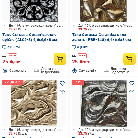
До -10% з суперкредиткою Visa Вигода
До -10% з суперкредиткою Visa Вигода
23.75
₴/шт.
23.75
₴/шт.
Тако Cerossa Ceramica скло
Тако Cerossa Ceramica скло
срібло (AL02-S) 6,6x6,6x8 см
золото (PBB-14G) 6,6x6,6x8 см
оцінити
оцінити
66
66
-
41
₴
-
41
₴
25
25
₴/шт.
₴/шт.
Доставка
Доставка
Cамовивіз
Cамовивіз
недоступна
недоступна
До -10% з суперкредиткою Visa Вигода
До -10% з суперкредиткою Visa Вигода
23.75
₴/шт.
23.75
₴/шт.