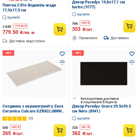
Декор Paradyz 19,8x17,1 см
Плитка Cifre Водевіль жаде
lustro (9777)
17,5x17,5 см
оцінити
оцінити
706
-
353
₴
1 559
-
779.50
₴
353
₴/шт.
779.50
₴/кв. м
Привеземо
Доставимо
Доставка недоступна
Безкоштовна доставка
в поштомати Епіцентр
Сходинка з керамограніту Zeus
Декор Paradyz Grace 29,5x59,5
Ceramica Calcare SZRXCL0BRNQ
см Nero (8941)
600х300х9,2 мм Бежевий під
1
оцінити
камінь
530
723
-
265
₴
-
361
₴
265
362
₴/шт.
₴/шт.