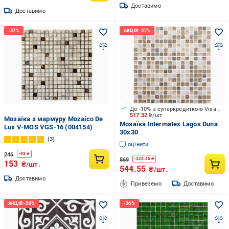
Доставимо
Доставимо
До -10% з суперкредиткою Visa Вигода
517.32
₴/шт.
Мозаїка з мармуру Mozaico De
Мозаїка Intermatex Lagos Duna
Lux V-MOS VGS-16 (004154)
30х30
3
оцінити
246
-
93
₴
869
-
324.45
₴
153
₴/шт.
544.55
₴/шт.
Доставимо
Привеземо
Доставимо