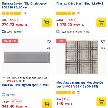
Плитка Golden Tile Chalet grey
Плитка Cifre Nash Blue 9,8x59,3
8G2920 15х60 см
12
1
472
1 797
-
201.27
₴
-
718.80
₴
270.73
1 078.20
₴/кв. м
₴/кв. м
Доставимо
Доставка недоступна
До -10% з суперкредиткою Visa Вигода
894.33
₴/кв. м
Мозаїка з мармуру Mozaico De
Плитка Cifre Дубан грей 7,5x30
Lux V-MOS VGS-15 (004155)
1
оцінити
246
-
98
₴
1 569
-
627.60
₴
148
₴/шт.
941.40
₴/кв. м