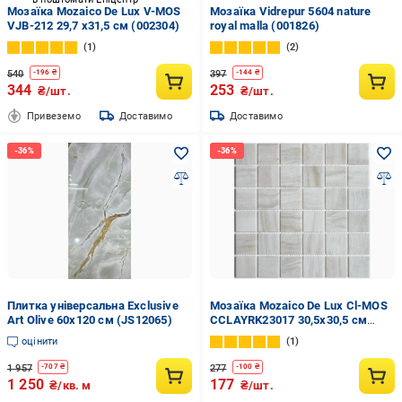
Мозаїка Mozaico De Lux V-MOS
Мозаїка Vidrepur 5604 nature
VJB-212 29,7 х31,5 см (002304)
royal malla (001826)
1
2
540
397
-
196
₴
-
144
₴
344
253
₴/шт.
₴/шт.
Привеземо
Доставимо
Доставимо
Плитка універсальна Exclusive
Мозаїка Mozaico De Lux Cl-MOS
Art Olive 60x120 см (JS12065)
CCLAYRK23017 30,5х30,5 см
(002283)
оцінити
1
1 957
277
-
707
₴
-
100
₴
1 250
177
₴/кв. м
₴/шт.