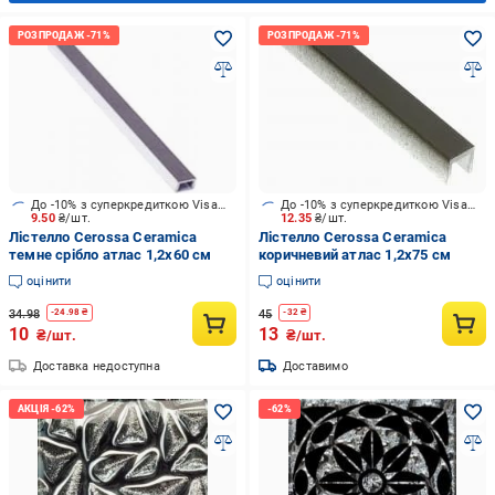
До -10% з суперкредиткою Visa Вигода
До -10% з суперкредиткою Visa Вигода
9.50
₴/шт.
12.35
₴/шт.
Лістелло Cerossa Ceramica
Лістелло Cerossa Ceramica
темне срібло атлас 1,2x60 см
коричневий атлас 1,2x75 см
оцінити
оцінити
34.98
45
-
24.98
₴
-
32
₴
10
13
₴/шт.
₴/шт.
Доставка недоступна
Доставимо