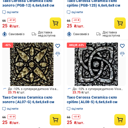
Тако Cerossa Ceramica скло
Тако Cerossa Ceramica скло
золото (PGB-12) 6,6x6,6x8 см
срібло (PGB-12S) 6,6x6,6x8 см
оцінити
оцінити
66
66
-
41
₴
-
41
₴
25
25
₴/шт.
₴/шт.
Доставка
Доставка
Cамовивіз
Cамовивіз
недоступна
недоступна
До -10% з суперкредиткою Visa Вигода
До -10% з суперкредиткою Visa Вигода
23.75
₴/шт.
23.75
₴/шт.
Тако Cerossa Ceramica скло
Тако Cerossa Ceramica скло
золото (AL07-G) 6,6x6,6x8 см
срібло (AL08-S) 6,6x6,6x8 см
оцінити
оцінити
66
66
-
41
₴
-
41
₴
25
25
₴/шт.
₴/шт.