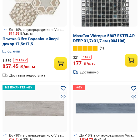
До -10% з суперкредиткою Visa Вигода
814.58
₴/кв. м
Мозаїка Vidrepur 5807 ESTELAR
Плитка Cifre Водевіль айворі
DEEP 31,7x31,7 см (004106)
декор 17,5x17,5
1
оцінити
321
-
144
₴
1 559
-
701.55
₴
177
₴/шт.
857.45
₴/кв. м
Доставимо
Доставка недоступна
До -10% з суперкредиткою Visa Вигода
До -10% з суперкредиткою Visa Вигода
257.19
₴/кв. м
1 024.29
₴/кв. м