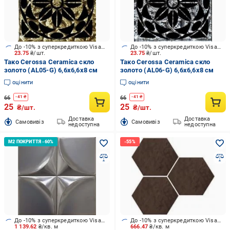
До -10% з суперкредиткою Visa Вигода
До -10% з суперкредиткою Visa Вигода
23.75
₴/шт.
23.75
₴/шт.
Тако Cerossa Ceramica скло
Тако Cerossa Ceramica скло
золото (AL05-G) 6,6x6,6x8 см
золото (AL06-G) 6,6x6,6x8 см
оцінити
оцінити
66
66
-
41
₴
-
41
₴
25
25
₴/шт.
₴/шт.
Доставка
Доставка
Cамовивіз
Cамовивіз
недоступна
недоступна
До -10% з суперкредиткою Visa Вигода
До -10% з суперкредиткою Visa Вигода
1 139.62
₴/кв. м
666.47
₴/кв. м