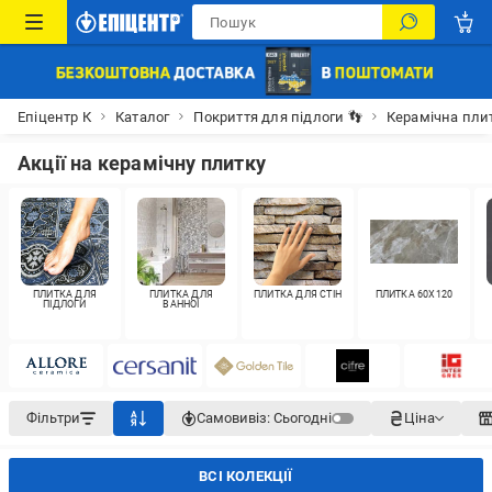
Епіцентр К
Каталог
Покриття для підлоги 👣
Керамічна пли
Акції на керамічну плитку
ПЛИТКА ДЛЯ
ПЛИТКА ДЛЯ
ПЛИТКА ДЛЯ СТІН
ПЛИТКА 60X120
ПІДЛОГИ
ВАННОЇ
Фільтри
Самовивіз:
Сьогодні
Ціна
ВСІ КОЛЕКЦІЇ