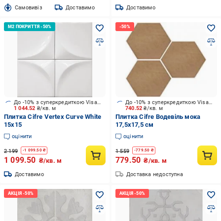
Cамовивіз
Доставимо
Доставимо
До -10% з суперкредиткою Visa Вигода
До -10% з суперкредиткою Visa Вигода
1 044.52
₴/кв. м
740.52
₴/кв. м
Плитка Cifre Vertex Curve White
Плитка Cifre Водевіль мока
15x15
17,5x17,5 см
оцінити
оцінити
2 199
1 559
-
1 099.50
₴
-
779.50
₴
1 099.50
779.50
₴/кв. м
₴/кв. м
Доставимо
Доставка недоступна