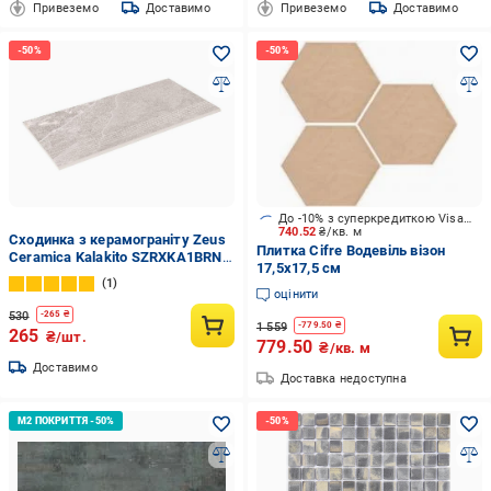
Привеземо
Доставимо
Привеземо
Доставимо
До -10% з суперкредиткою Visa Вигода
740.52
₴/кв. м
Сходинка з керамограніту Zeus
Плитка Cifre Водевіль візон
Ceramica Kalakito SZRXKA1BRNQ
17,5x17,5 см
600х300х9,2 мм Бежевий під
1
камінь
оцінити
530
-
265
₴
1 559
-
779.50
₴
265
₴/шт.
779.50
₴/кв. м
Доставимо
Доставка недоступна