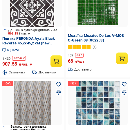
До -10% з суперкредиткою Visa Вигода
862.15
₴/кв. м
Мозаїка Mozaico De Lux V-MOS
Плитка PERONDA Ayala Black
C-Green 08 (002253)
Reverse 45,2x45,2 см (new
1
60135230)
оцінити
107
-
39
₴
1 430
-
522.47
₴
68
₴/шт.
907.53
₴/кв. м
Доставимо
Cамовивіз
Доставимо
Безкоштовна доставка
в поштомати Епіцентр