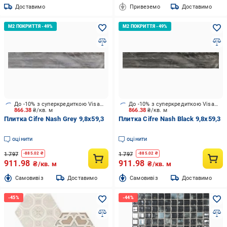
Доставимо
Привеземо
Доставимо
До -10% з суперкредиткою Visa Вигода
До -10% з суперкредиткою Visa Вигода
866.38
₴/кв. м
866.38
₴/кв. м
Плитка Cifre Nash Grey 9,8x59,3
Плитка Cifre Nash Black 9,8x59,3
оцінити
оцінити
1 797
1 797
-
885.02
₴
-
885.02
₴
911.98
911.98
₴/кв. м
₴/кв. м
Cамовивіз
Доставимо
Cамовивіз
Доставимо