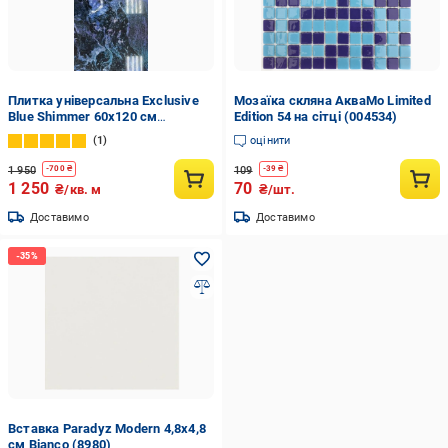
Плитка універсальна Exclusive
Мозаїка скляна АкваМо Limited
Blue Shimmer 60x120 см
Edition 54 на сітці (004534)
(JS12067)
1
оцінити
1 950
109
-
700
₴
-
39
₴
1 250
70
₴/кв. м
₴/шт.
Доставимо
Доставимо
Вставка Paradyz Modern 4,8x4,8
см Bianco (8980)