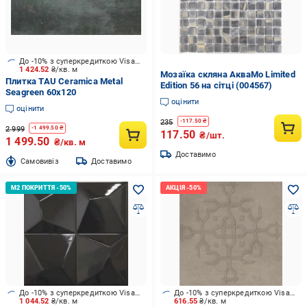
До -10% з суперкредиткою Visa Вигода
1 424.52
₴/кв. м
Мозаїка скляна АкваМо Limited
Плитка TAU Ceramica Metal
Edition 56 на сітці (004567)
Seagreen 60х120
оцінити
оцінити
235
-
117.50
₴
2 999
-
1 499.50
₴
117.50
₴/шт.
1 499.50
₴/кв. м
Доставимо
Cамовивіз
Доставимо
До -10% з суперкредиткою Visa Вигода
До -10% з суперкредиткою Visa Вигода
1 044.52
₴/кв. м
616.55
₴/кв. м