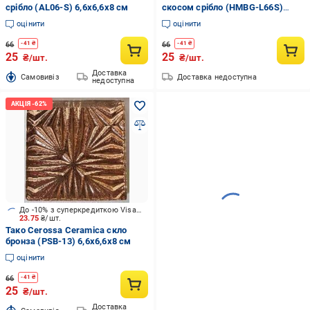
срібло (AL06-S) 6,6x6,6x8 см
скосом срібло (HMBG-L66S)
6,6x6,6x8 см
оцінити
оцінити
66
66
-
41
₴
-
41
₴
25
25
₴/шт.
₴/шт.
Доставка
Cамовивіз
Доставка недоступна
недоступна
До -10% з суперкредиткою Visa Вигода
23.75
₴/шт.
Тако Cerossa Ceramica скло
бронза (PSB-13) 6,6x6,6x8 см
оцінити
66
-
41
₴
25
₴/шт.
Доставка