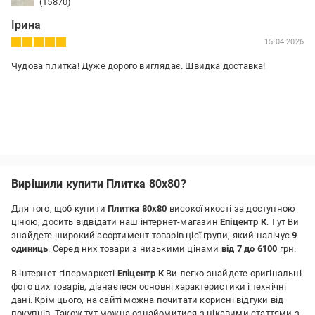
(15870)
Ірина
15.04.2026
Чудова плитка! Дуже дорого виглядає. Швидка доставка!
Вирішили купити Плитка 80х80?
Для того, щоб купити
Плитка 80х80
високої якості за доступною
ціною, досить відвідати наш інтернет-магазин
Епіцентр К
. Тут Ви
знайдете широкий асортимент товарів цієї групи, який налічує
9
одиниць
. Серед них товари з низькими цінами
від 7 до 6100
грн.
В інтернет-гіпермаркеті
Епіцентр К
Ви легко знайдете оригінальні
фото цих товарів, дізнаєтеся основні характеристики і технічні
дані. Крім цього, на сайті можна почитати корисні відгуки від
покупців. Також тут можна ознайомитися з цікавими статтями з