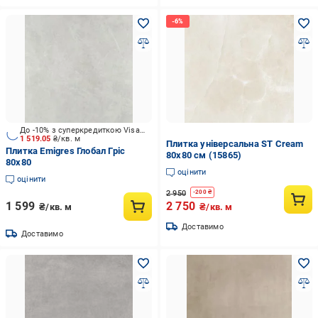
До -10% з суперкредиткою Visa Вигода
1 519.05
₴/кв. м
Плитка універсальна ST Cream
Плитка Emigres Глобал Гріс
80х80 см (15865)
80x80
оцінити
оцінити
2 950
-
200
₴
1 599
2 750
₴/кв. м
₴/кв. м
Доставимо
Доставимо