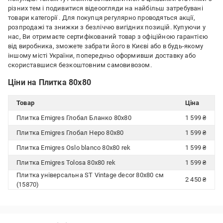
різних тем і подивитися відеоогляди на найбільш затребувані
товари категорії
. Для покупця регулярно проводяться акції,
розпродажі та знижки з безліччю вигідних позицій. Купуючи у
нас, Ви отримаєте сертифікований товар з офіційною гарантією
від виробника, зможете забрати його в Києві або в будь-якому
іншому місті України, попередньо оформивши доставку або
скориставшися безкоштовним самовивозом.
Ціни на Плитка 80х80
Товар
Ціна
Плитка Emigres Глобал Бланко 80x80
1 599 ₴
Плитка Emigres Глобал Неро 80x80
1 599 ₴
Плитка Emigres Oslo blanco 80x80 rek
1 599 ₴
Плитка Emigres Tolosa 80x80 rek
1 599 ₴
Плитка універсальна ST Vintage decor 80х80 см
2 450 ₴
(15870)