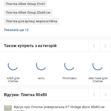
Плитка Allore Group 31x61
Плитка Allore Group 20x60 см
Плитка для вулиці морозостійка
Фіолетова плитка у ванну
Помаранчева плитка у ванну
Плитка бежева для підлоги
Керамічна плитка для підлоги для кухні
Плитка для ванної кімнати кантрі
Помаранчева плитка у кухню
Біла італійська плитка
Золотиста плитка у ванну
Плитка Allore Group 47x47 см
Плитка 20x30 для ванної кімнати
Біла квадратна плитка
Чорна плитка для ванної кімнати
Показати ще 12
Також купують з категорій
КЛЕЙ ДЛЯ
ФУГА
ҐРУНТОВКА
ХРЕСТИКИ ДЛЯ
ПЛИТКИ
ПЛИТКИ
Відгуки: Плитка 80х80
Відгук про: Плитка універсальна ST Vintage decor 80х80 см