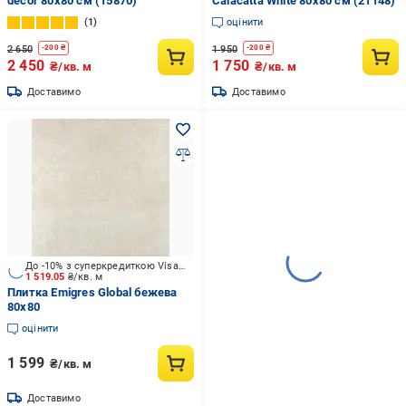
decor 80х80 см (15870)
Calacatta White 80х80 см (21148)
1
оцінити
2 650
1 950
-
200
₴
-
200
₴
2 450
1 750
₴/кв. м
₴/кв. м
Доставимо
Доставимо
До -10% з суперкредиткою Visa Вигода
1 519.05
₴/кв. м
Плитка Emigres Global бежева
80x80
оцінити
1 599
₴/кв. м
Доставимо