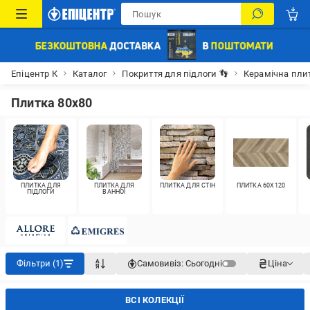
Епіцентр К
Каталог
Покриття для підлоги 👣
Керамічна пли
Плитка 80х80
ПЛИТКА ДЛЯ
ПЛИТКА ДЛЯ
ПЛИТКА ДЛЯ СТІН
ПЛИТКА 60X120
ПІДЛОГИ
ВАННОЇ
Фільтри (1)
Самовивіз:
Сьогодні
Ціна
ВСІ КОЛЕКЦІЇ