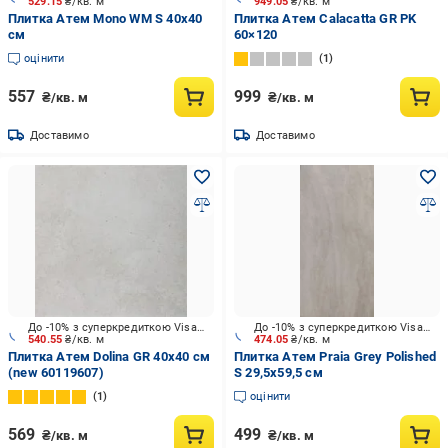
529.15
₴/кв. м
949.05
₴/кв. м
Плитка Атем Mono WM S 40х40
Плитка Атем Calacatta GR PK
см
60×120
оцінити
1
557
999
₴/кв. м
₴/кв. м
Доставимо
Доставимо
До -10% з суперкредиткою Visa Вигода
До -10% з суперкредиткою Visa Вигода
540.55
₴/кв. м
474.05
₴/кв. м
Плитка Атем Dolina GR 40х40 см
Плитка Атем Praia Grey Polished
(new 60119607)
S 29,5x59,5 см
1
оцінити
569
499
₴/кв. м
₴/кв. м