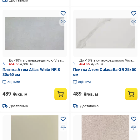
Доставимо
До -10% з суперкредиткою Visa Вигода
До -10% з суперкредиткою Visa Вигода
464.55
₴/кв. м
464.55
₴/кв. м
Плитка Атем Atlas White NR S
Плитка Атем Calacatta GR 25х50
30x60 см
см
оцінити
оцінити
489
489
₴/кв. м
₴/кв. м
Доставимо
Доставимо