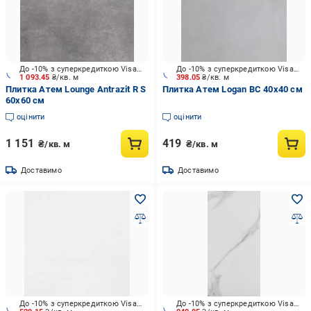
До -10% з суперкредиткою Visa Вигода
До -10% з суперкредиткою Visa Вигода
1 093.45
₴/кв. м
398.05
₴/кв. м
Плитка Атем Lounge Antrazit R S
Плитка Атем Logan BC 40х40 см
60x60 см
оцінити
оцінити
1 151
419
₴/кв. м
₴/кв. м
Доставимо
Доставимо
До -10% з суперкредиткою Visa Вигода
До -10% з суперкредиткою Visa Вигода