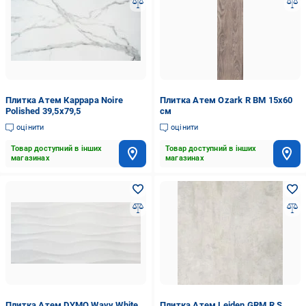
Плитка Атем Каррара Noire
Плитка Атем Ozark R BM 15x60
Polished 39,5х79,5
см
оцінити
оцінити
Товар доступний в інших
Товар доступний в інших
магазинах
магазинах
Плитка Атем DYMO Wavy White
Плитка Атем Leiden GRM R S