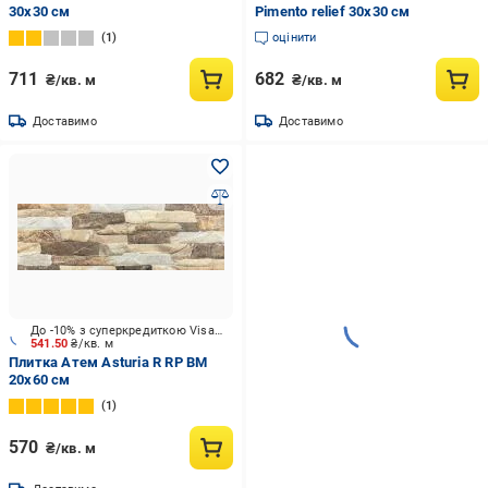
30x30 см
Pimento relief 30x30 см
1
оцінити
711
682
₴/кв. м
₴/кв. м
Доставимо
Доставимо
До -10% з суперкредиткою Visa Вигода
541.50
₴/кв. м
Плитка Атем Asturia R RP BM
20x60 см
1
570
₴/кв. м