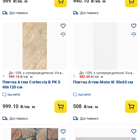
569
440.10
₴/кв. м
₴/кв. м
Доставимо
Доставимо
До -10% з суперкредиткою Visa Вигода
До -10% з суперкредиткою Visa Вигода
949.14
₴/кв. м
482.60
₴/кв. м
Плитка Атем Corteccia B PK S
Плитка Атем Mono W 30x60 см
60x120 см
оцінити
оцінити
999.10
508
₴/кв. м
₴/кв. м
Доставимо
Доставимо