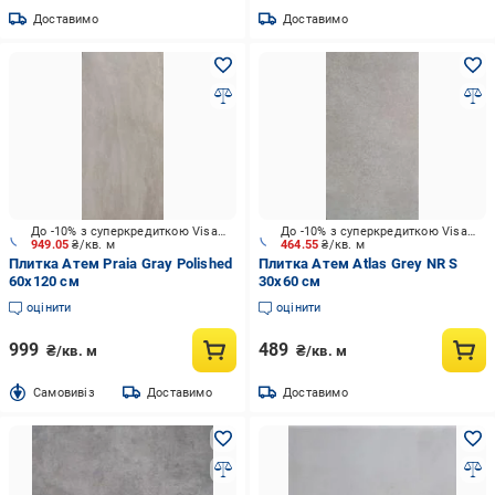
Доставимо
Доставимо
До -10% з суперкредиткою Visa Вигода
До -10% з суперкредиткою Visa Вигода
949.05
₴/кв. м
464.55
₴/кв. м
Плитка Атем Praia Gray Polished
Плитка Атем Atlas Grey NR S
60x120 см
30x60 см
оцінити
оцінити
999
489
₴/кв. м
₴/кв. м
Cамовивіз
Доставимо
Доставимо