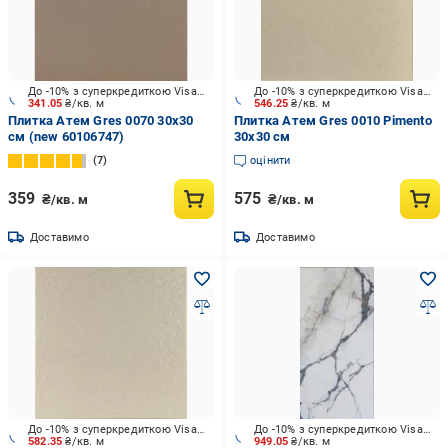
До -10% з суперкредиткою Visa Вигода
До -10% з суперкредиткою Visa Вигода
341.05
₴/кв. м
546.25
₴/кв. м
Плитка Атем Gres 0070 30x30
Плитка Атем Gres 0010 Pimento
см (new 60106747)
30x30 см
7
оцінити
359
575
₴/кв. м
₴/кв. м
Доставимо
Доставимо
До -10% з суперкредиткою Visa Вигода
До -10% з суперкредиткою Visa Вигода
582.35
₴/кв. м
949.05
₴/кв. м