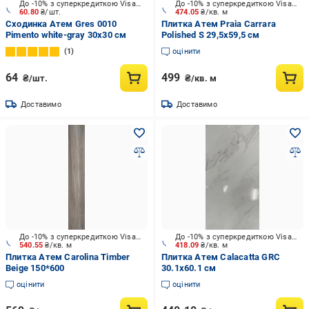
До -10% з суперкредиткою Visa Вигода
До -10% з суперкредиткою Visa Вигода
60.80
₴/шт.
474.05
₴/кв. м
Сходинка Атем Gres 0010
Плитка Атем Praia Carrara
Pimento white-gray 30x30 см
Polished S 29,5x59,5 см
1
оцінити
64
499
₴/шт.
₴/кв. м
Доставимо
Доставимо
До -10% з суперкредиткою Visa Вигода
До -10% з суперкредиткою Visa Вигода
540.55
₴/кв. м
418.09
₴/кв. м
Плитка Атем Carolina Timber
Плитка Атем Calacatta GRC
Beige 150*600
30.1x60.1 см
оцінити
оцінити