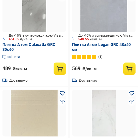
До -10% з суперкредиткою Visa Вигода
До -10% з суперкредиткою Visa Вигода
464.55
₴/кв. м
540.55
₴/кв. м
Плитка Атем Calacatta GRC
Плитка Атем Logan GRC 40х40
30x60
см
оцінити
1
489
569
₴/кв. м
₴/кв. м
Доставимо
Доставимо