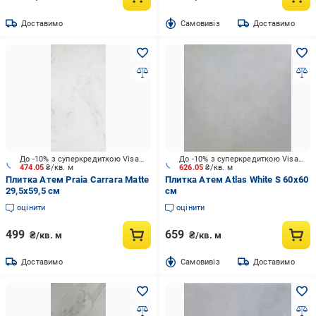
Доставимо
Cамовивіз
Доставимо
До -10% з суперкредиткою Visa Вигода
До -10% з суперкредиткою Visa Вигода
474.05
₴/кв. м
626.05
₴/кв. м
Плитка Атем Praia Carrara Matte
Плитка Атем Atlas White S 60x60
29,5x59,5 см
см
оцінити
оцінити
499
659
₴/кв. м
₴/кв. м
Доставимо
Cамовивіз
Доставимо