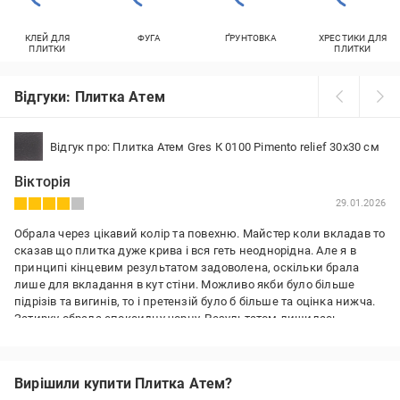
КЛЕЙ ДЛЯ
ФУГА
ҐРУНТОВКА
ХРЕСТИКИ ДЛЯ
ПЛИТКИ
ПЛИТКИ
Відгуки: Плитка Атем
Відгук про: Плитка Атем Gres К 0100 Pimento relief 30x30 см
Вікторія
29.01.2026
Обрала через цікавий колір та повехню. Майстер коли вкладав то
сказав що плитка дуже крива і вся геть неоднорідна. Але я в
принципі кінцевим результатом задоволена, оскільки брала
лише для вкладання в кут стіни. Можливо якби було більше
підрізів та вигинів, то і претензій було б більше та оцінка нижча.
Затирку обрала епоксидну чорну. Результатом лишилась
задоволена, оскільки шукала щось темне та більш монохромне.
Сама плитка насправді сіра, але залежить ще від того яке
освітлення та як падає, тому інколи вона здається відносно
Вирішили купити Плитка Атем?
світлою а інколи і темною. Білі дрібні вкраплення майже