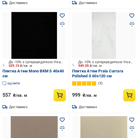
Доставимо
Доставимо
До -10% з суперкредиткою Visa Вигода
До -10% з суперкредиткою Visa Вигода
529.15
₴/кв. м
949.05
₴/кв. м
Плитка Атем Mono BKM S 40x40
Плитка Атем Praia Carrara
см
Polished S 60x120 см
оцінити
1
557
999
₴/кв. м
₴/кв. м
Доставимо
Доставимо