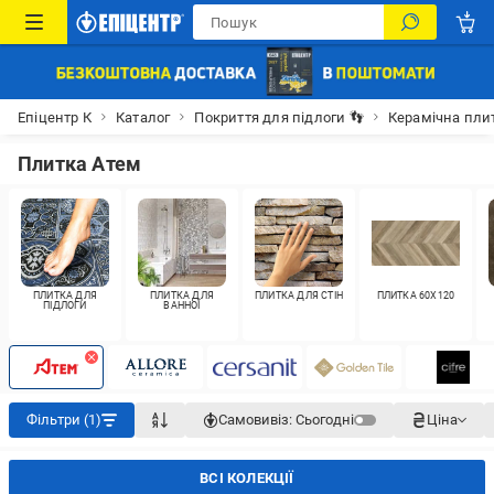
Епіцентр К
Каталог
Покриття для підлоги 👣
Керамічна пли
Плитка Атем
ПЛИТКА ДЛЯ
ПЛИТКА ДЛЯ
ПЛИТКА ДЛЯ СТІН
ПЛИТКА 60X120
ПІДЛОГИ
ВАННОЇ
Фільтри (1)
Самовивіз:
Сьогодні
Ціна
ВСІ КОЛЕКЦІЇ