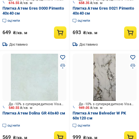
616.55
₴/кв. м
658.35
₴/кв. м
Плитка Атем Gres 0000 Pimento
Плитка Атем Gres 0021 Pimento
40x40 см
40x40 см
оцінити
оцінити
649
693
₴/кв. м
₴/кв. м
Доставимо
Доставимо
До -10% з суперкредиткою Visa Вигода
До -10% з суперкредиткою Visa Вигода
540.55
₴/кв. м
949.05
₴/кв. м
Плитка Атем Dolina GR 40x40 см
Плитка Атем Belveder W PK
60x120 см
оцінити
оцінити
569
999
₴/кв. м
₴/кв. м