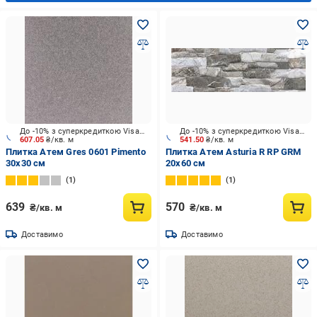
До -10% з суперкредиткою Visa Вигода
До -10% з суперкредиткою Visa Вигода
607.05
₴/кв. м
541.50
₴/кв. м
Плитка Атем Gres 0601 Pimento
Плитка Атем Asturia R RP GRM
30x30 см
20х60 см
1
1
639
570
₴/кв. м
₴/кв. м
Доставимо
Доставимо