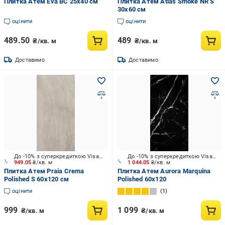
Плитка Атем Eva BC 25x40 см
Плитка Атем Atlas Smoke NR S
30x60 см
оцінити
оцінити
489.50
489
₴/кв. м
₴/кв. м
Доставимо
Доставимо
До -10% з суперкредиткою Visa Вигода
До -10% з суперкредиткою Visa Вигода
949.05
₴/кв. м
1 044.05
₴/кв. м
Плитка Атем Praia Crema
Плитка Атем Aurora Marquina
Polished S 60x120 см
Polished 60x120
оцінити
1
999
1 099
₴/кв. м
₴/кв. м