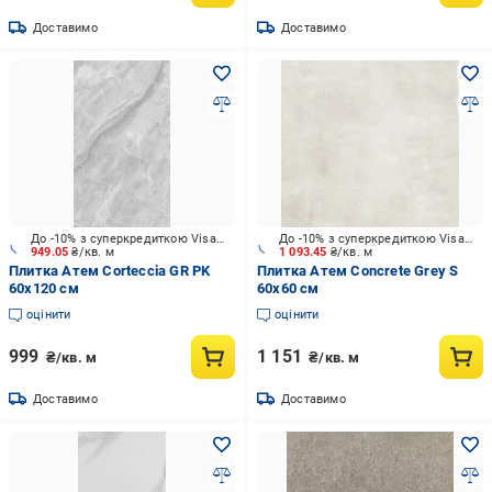
Доставимо
Доставимо
До -10% з суперкредиткою Visa Вигода
До -10% з суперкредиткою Visa Вигода
949.05
₴/кв. м
1 093.45
₴/кв. м
Плитка Атем Corteccia GR PK
Плитка Атем Concrete Grey S
60x120 см
60x60 см
оцінити
оцінити
999
1 151
₴/кв. м
₴/кв. м
Доставимо
Доставимо