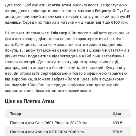
непомітні здалеку але додають цікавості якщо розглядати
Для того, щоб купити
Плитка Атем
високої якості за доступною
зблизька.
ціною, досить відвідати наш інтернет-магазин
Епіцентр К
. Тут Ви
знайдете широкий асортимент товарів цієї групи, який налічує
49
Переваги:
одиниць
. Серед них товари з низькими цінами
від 7 до 6100
грн.
цікавий дизайн
В інтернет-гіпермаркеті
Епіцентр К
Ви легко знайдете оригінальні
Недоліки:
фото цих товарів, дізнаєтеся основні характеристики і технічні
геометрія та кривизна
дані. Крім цього, на сайті можна почитати корисні відгуки від
покупців. Також тут можна ознайомитися з цікавими статтями з
різних тем і подивитися відеоогляди на найбільш затребувані
товари категорії
. Для покупця регулярно проводяться акції,
розпродажі та знижки з безліччю вигідних позицій. Купуючи у
нас, Ви отримаєте сертифікований товар з офіційною гарантією
від виробника, зможете забрати його в Києві або в будь-якому
іншому місті України, попередньо оформивши доставку або
скориставшися безкоштовним самовивозом.
Ціни на Плитка Атем
Товар
Ціна
Плитка Атем Gres 0601 Pimento 30x30 см
639 ₴
Плитка Атем Asturia R RP GRM 20х60 см
570 ₴