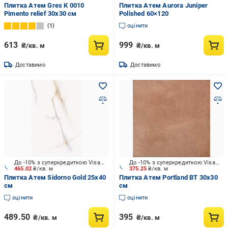
Плитка Атем Gres К 0010
Плитка Атем Aurora Juniper
Pimento relief 30x30 см
Polished 60×120
1
оцінити
613
999
₴/кв. м
₴/кв. м
Доставимо
Доставимо
До -10% з суперкредиткою Visa Вигода
До -10% з суперкредиткою Visa Вигода
465.02
₴/кв. м
375.25
₴/кв. м
Плитка Атем Sidorno Gold 25x40
Плитка Атем Portland BT 30x30
см
см
оцінити
оцінити
489.50
395
₴/кв. м
₴/кв. м