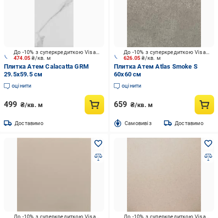
До -10% з суперкредиткою Visa Вигода
До -10% з суперкредиткою Visa Вигода
474.05
₴/кв. м
626.05
₴/кв. м
Плитка Атем Calacatta GRM
Плитка Атем Atlas Smoke S
29.5x59.5 см
60x60 см
оцінити
оцінити
499
659
₴/кв. м
₴/кв. м
Доставимо
Cамовивіз
Доставимо
До -10% з суперкредиткою Visa Вигода
До -10% з суперкредиткою Visa Вигода