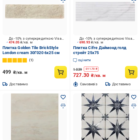
До -10% з суперкредиткою Visa Вигода
До -10% з суперкредиткою Visa Вигода
474.05
₴/кв. м
690.93
₴/кв. м
Плитка Golden Tile BrickStyle
Плитка Cifre Даймонд голд
London cream 30Г020 6x25 см
стрейт 25x75
1
оцінити
1 039
-
311.70
₴
499
₴/кв. м
727.30
₴/кв. м
Доставимо
Cамовивіз
Доставимо