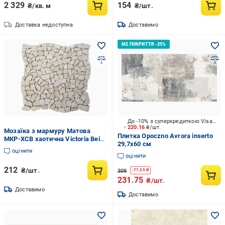
2 329
154
₴/кв. м
₴/шт.
Доставка недоступна
Доставимо
До -10% з суперкредиткою Visa Вигода
220.16
₴/шт.
Мозаїка з мармуру Матова
Плитка Opoczno Avrora inserto
МКР-ХСВ хаотична Victoria Beige
29,7х60 см
(000729)
оцінити
оцінити
212
₴/шт.
309
-
77.25
₴
231.75
₴/шт.
Доставимо
Доставимо