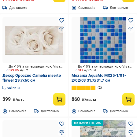
Доставимо
Cамовивіз
Доставимо
До -10% з суперкредиткою Visa Вигода
До -10% з суперкредиткою Visa Вигода
379.05
₴/шт.
817
₴/кв. м
Декор Opoczno Camelia inserto
Мозаїка AquaMo MX25-1/01-
flower 29,7x60 см
2/02/03 31,7x31,7 см
оцінити
2
399
860
₴/шт.
₴/кв. м
Cамовивіз
Доставимо
Cамовивіз
Доставимо