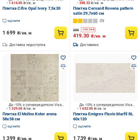
1 614.05
₴/кв. м
398.33
₴/кв. м
Плитка Cifre Opal Ivory 7,5x30
Плитка Cersanit Rovena pattern
satin 29,7х60 см
оцінити
1
599
-
179.70
₴
1 699
₴/кв. м
419.30
₴/кв. м
Доставка недоступна
Доставимо
До -10% з суперкредиткою Visa Вигода
До -10% з суперкредиткою Visa Вигода
1 329.05
₴/кв. м
1 652.05
₴/кв. м
Плитка El Molino Kotor arena
Плитка Emigres Flavio Marfil RL
58x58 см
60x120
оцінити
оцінити
1 399
1 739
₴/кв. м
₴/кв. м