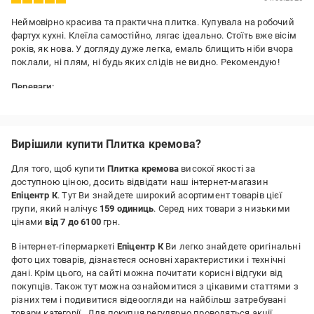
Неймовірно красива та практична плитка. Купувала на робочий
фартух кухні. Клеїла самостійно, лягає ідеально. Стоїть вже вісім
років, як нова. У догляду дуже легка, емаль блищить ніби вчора
поклали, ні плям, ні будь яких слідів не видно. Рекомендую!
Переваги:
Неймовірно красива та практична плитка. Купувала на робочий
фартух кухні. Клеїла самостійно, лягає ідеально. Стоїть вже вісім
років, як нова. У догляду дуже легка, емаль блищить ніби вчора
поклали, ні плям, ні будь яких слідів не видно. Рекомендую!
Вирішили купити Плитка кремова?
Недоліки:
Для того, щоб купити
Плитка кремова
високої якості за
Немає
доступною ціною, досить відвідати наш інтернет-магазин
Епіцентр К
. Тут Ви знайдете широкий асортимент товарів цієї
групи, який налічує
159 одиниць
. Серед них товари з низькими
цінами
від 7 до 6100
грн.
В інтернет-гіпермаркеті
Епіцентр К
Ви легко знайдете оригінальні
фото цих товарів, дізнаєтеся основні характеристики і технічні
дані. Крім цього, на сайті можна почитати корисні відгуки від
покупців. Також тут можна ознайомитися з цікавими статтями з
різних тем і подивитися відеоогляди на найбільш затребувані
товари категорії
. Для покупця регулярно проводяться акції,