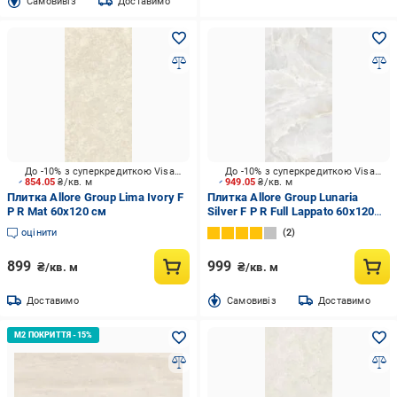
Cамовивіз
Доставимо
До -10% з суперкредиткою Visa Вигода
До -10% з суперкредиткою Visa Вигода
854.05
₴/кв. м
949.05
₴/кв. м
Плитка Allore Group Lima Ivory F
Плитка Allore Group Lunaria
P R Mat 60х120 см
Silver F P R Full Lappato 60x120
см
оцінити
2
899
999
₴/кв. м
₴/кв. м
Доставимо
Cамовивіз
Доставимо