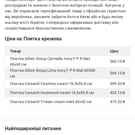
розпродажі та знижки з безліччю вигідних позицій. Купуючи у
нас, Ви отримаєте сертифікований товар з офіційною гарантією
від виробника, зможете забрати його в Києві або в будь-якому
іншому місті України, попередньо оформивши доставку або
скориставшися безкоштовним самовивозом.
Ціни на Плитка кремова
Товар
Ціна
Плитка Allore Group Carmella Ivory F P R Mat
560.15 ₴
60х60 см
Плитка Allore Group Lima Ivory F P R Mat 60Х60
594.15 ₴
см
Плитка Cersanit Yasmina cream 18,5х59,8 см
399.20 ₴
Плитка Cersanit Soutwood cream 18,5x59,8 см
424.15 ₴
Плитка Cersanit Tristan cream matt 42x42 см
415.20 ₴
Найпоширеніші питання