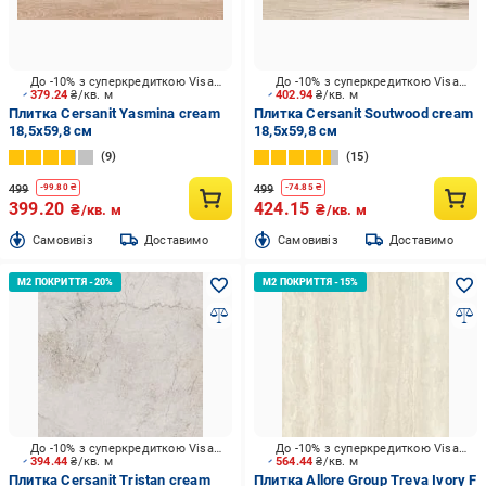
До -10% з суперкредиткою Visa Вигода
До -10% з суперкредиткою Visa Вигода
379.24
₴/кв. м
402.94
₴/кв. м
Плитка Cersanit Yasmina cream
Плитка Cersanit Soutwood cream
18,5х59,8 см
18,5x59,8 см
9
15
499
499
-
99.80
₴
-
74.85
₴
399.20
424.15
₴/кв. м
₴/кв. м
Cамовивіз
Доставимо
Cамовивіз
Доставимо
До -10% з суперкредиткою Visa Вигода
До -10% з суперкредиткою Visa Вигода
394.44
₴/кв. м
564.44
₴/кв. м
Плитка Cersanit Tristan cream
Плитка Allore Group Treva Ivory F