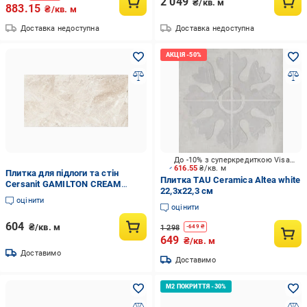
2 049
₴/кв. м
883.15
₴/кв. м
Доставка недоступна
Доставка недоступна
До -10% з суперкредиткою Visa Вигода
616.55
₴/кв. м
Плитка для підлоги та стін
Плитка TAU Ceramica Altea white
Cersanit GAMILTON CREAM
22,3x22,3 см
30x60 см (23643827)
оцінити
оцінити
604
₴/кв. м
1 298
-
649
₴
649
₴/кв. м
Доставимо
Доставимо