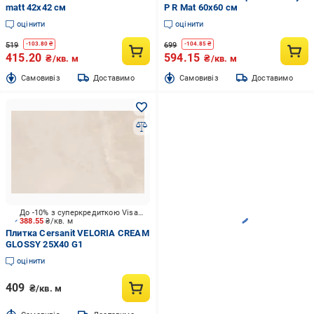
matt 42x42 см
P R Mat 60х60 см
оцінити
оцінити
519
699
-
103.80
₴
-
104.85
₴
415.20
594.15
₴/кв. м
₴/кв. м
Cамовивіз
Доставимо
Cамовивіз
Доставимо
До -10% з суперкредиткою Visa Вигода
388.55
₴/кв. м
Плитка Cersanit VELORIA CREAM
GLOSSY 25X40 G1
оцінити
409
₴/кв. м