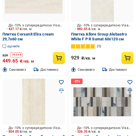
До -10% з суперкредиткою Visa Вигода
До -10% з суперкредиткою Visa Вигода
427.17
₴/кв. м
882.55
₴/кв. м
Плитка Cersanit Elira cream
Плитка Allore Group Alebastro
29,7x60 см
White F P R Sumat 60х120 см
оцінити
1
529
-
79.35
₴
929
₴/кв. м
449.65
₴/кв. м
Cамовивіз
Доставимо
Cамовивіз
Доставимо
До -10% з суперкредиткою Visa Вигода
До -10% з суперкредиткою Visa Вигода
854.05
₴/кв. м
326.35
₴/кв. м