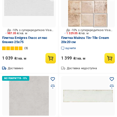
До -10% з суперкредиткою Visa Вигода
До -10% з суперкредиткою Visa Вигода
987.05
₴/кв. м
1 329.05
₴/кв. м
Плитка Emigres Гласс атлас
Плитка Mainzu Tin-Tile Cream
бланко 25x75
20x20 см
3
оцінити
1 039
1 399
₴/кв. м
₴/кв. м
Доставимо
Доставка недоступна