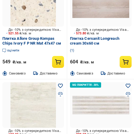
До -10% з суперкредиткою Visa Вигода
До -10% з суперкредиткою Visa Вигода
521.55
₴/кв. м
573.80
₴/кв. м
Плитка Allore Group Kompas
Плитка Cersanit Longreach
Chips Ivory F P NR Mat 47x47 см
cream 30x60 см
оцінити
1
549
604
₴/кв. м
₴/кв. м
Cамовивіз
Доставимо
Cамовивіз
Доставимо
До -10% з суперкредиткою Visa Вигода
До -10% з суперкредиткою Visa Вигода