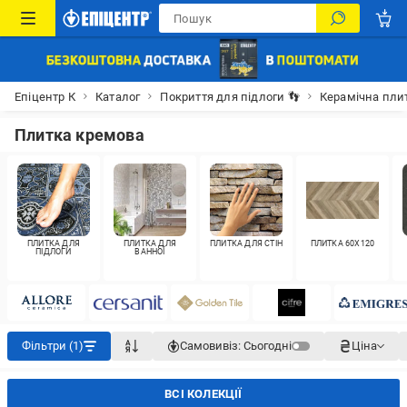
Епіцентр К
Каталог
Покриття для підлоги 👣
Керамічна пли
Плитка кремова
ПЛИТКА ДЛЯ
ПЛИТКА ДЛЯ
ПЛИТКА ДЛЯ СТІН
ПЛИТКА 60X120
ПІДЛОГИ
ВАННОЇ
Фільтри (1)
Самовивіз:
Сьогодні
Ціна
ВСІ КОЛЕКЦІЇ