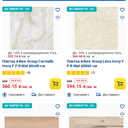
До -10% з суперкредиткою Visa Вигода
До -10% з суперкредиткою Visa Вигода
532.14
₴/кв. м
564.44
₴/кв. м
Плитка Allore Group Carmella
Плитка Allore Group Lima Ivory F
Ivory F P R Mat 60х60 см
P R Mat 60Х60 см
4
1
659
699
-
98.85
₴
-
104.85
₴
560.15
594.15
₴/кв. м
₴/кв. м
Cамовивіз
Доставимо
Cамовивіз
Доставимо