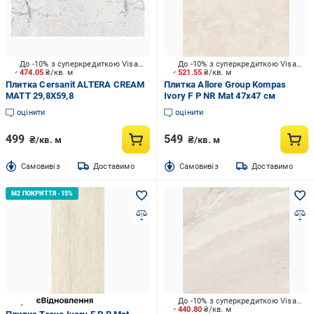
До -10% з суперкредиткою Visa Вигода
До -10% з суперкредиткою Visa Вигода
474.05
₴/кв. м
521.55
₴/кв. м
Плитка Cersanit ALTERA CREAM
Плитка Allore Group Kompas
MATT 29,8X59,8
Ivory F P NR Mat 47х47 см
оцінити
оцінити
499
549
₴/кв. м
₴/кв. м
Cамовивіз
Доставимо
Cамовивіз
Доставимо
До -10% з суперкредиткою Visa Вигода
440.80
₴/кв. м