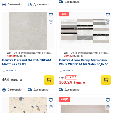
Доставимо
Cамовивіз
Доставимо
До -10% з суперкредиткою Visa Вигода
До -10% з суперкредиткою Visa Вигода
440.80
₴/кв. м
349.83
₴/кв. м
Плитка Cersanit GARDA CREAM
Плитка Allore Group Marmolino
MATT 42X42 G1
White W\DEC M NR Satin 30,8x60,8
см
оцінити
оцінити
479
-
110.76
₴
464
₴/кв. м
368.24
₴/кв. м
Cамовивіз
Доставимо
Доставимо