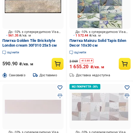
До -10% з суперкредиткою Visa Вигода
До -10% з суперкредиткою Visa Вигода
561.35
₴/кв. м
1 572.44
₴/кв. м
Плитка Golden Tile Brickstyle
Плитка Mainzu Solid Tapis Eden
London cream 30Г010 25x5 см
Decor 10x30 см
оцінити
оцінити
2 069
-
413.80
₴
590.90
₴/кв. м
1 655.20
₴/кв. м
Cамовивіз
Доставимо
Доставка недоступна
До -10% з суперкредиткою Visa Вигода
До -10% з суперкредиткою Visa Вигода