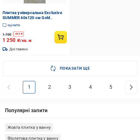
Плитка універсальна Exclusive
SUMMER 60x120 см Gold
(JS12004)
оцінити
1 700
-
450
₴
1 250
₴/кв. м
Доставимо
ПОКАЗАТИ ЩЕ
1
2
3
4
5
Популярні запити
Жовта плитка у ванну
Фіолетова плитка у ванну