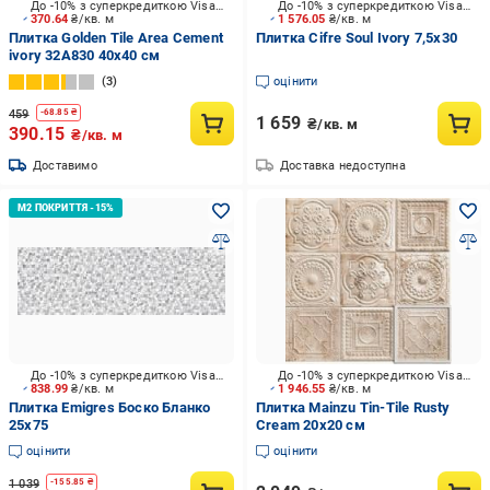
До -10% з суперкредиткою Visa Вигода
До -10% з суперкредиткою Visa Вигода
370.64
₴/кв. м
1 576.05
₴/кв. м
Плитка Golden Tile Area Cement
Плитка Cifre Soul Ivory 7,5x30
ivory 32А830 40х40 см
3
оцінити
459
-
68.85
₴
1 659
₴/кв. м
390.15
₴/кв. м
Доставимо
Доставка недоступна
До -10% з суперкредиткою Visa Вигода
До -10% з суперкредиткою Visa Вигода
838.99
₴/кв. м
1 946.55
₴/кв. м
Плитка Emigres Боско Бланко
Плитка Mainzu Tin-Tile Rusty
25х75
Cream 20x20 см
оцінити
оцінити
1 039
-
155.85
₴