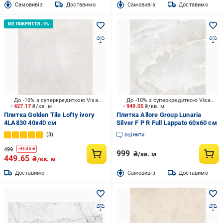
Cамовивіз
Доставимо
Cамовивіз
Доставимо
До -10% з суперкредиткою Visa Вигода
До -10% з суперкредиткою Visa Вигода
427.17
₴/кв. м
949.05
₴/кв. м
Плитка Golden Tile Lofty ivory
Плитка Allore Group Lunaria
4LA830 40х40 см
Silver F P R Full Lappato 60x60 см
3
оцінити
499
-
49.35
₴
999
₴/кв. м
449.65
₴/кв. м
Доставимо
Cамовивіз
Доставимо