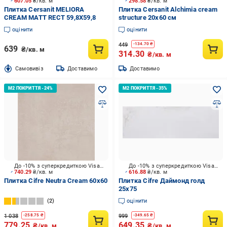
607.05
₴/кв. м
298.58
₴/кв. м
Плитка Cersanit MELIORA
Плитка Cersanit Alchimia cream
CREAM MATT RECT 59,8X59,8
structure 20x60 см
оцінити
оцінити
449
-
134.70
₴
639
₴/кв. м
314.30
₴/кв. м
Cамовивіз
Доставимо
Доставимо
До -10% з суперкредиткою Visa Вигода
До -10% з суперкредиткою Visa Вигода
740.29
₴/кв. м
616.88
₴/кв. м
Плитка Cifre Neutra Cream 60x60
Плитка Cifre Даймонд голд
25x75
2
оцінити
1 038
999
-
258.75
₴
-
349.65
₴
779.25
649.35
₴/кв. м
₴/кв. м