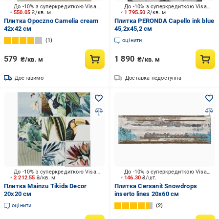
До -10% з суперкредиткою Visa Вигода
До -10% з суперкредиткою Visa Вигода
550.05
₴/кв. м
1 795.50
₴/кв. м
Плитка Opoczno Camelia cream
Плитка PERONDA Capello ink blue
42x42 см
45,2x45,2 см
1
оцінити
579
1 890
₴/кв. м
₴/кв. м
Доставимо
Доставка недоступна
До -10% з суперкредиткою Visa Вигода
До -10% з суперкредиткою Visa Вигода
2 212.55
₴/кв. м
146.30
₴/шт.
Плитка Mainzu Tikida Decor
Плитка Cersanit Snowdrops
20x20 см
inserto lines 20x60 см
оцінити
2