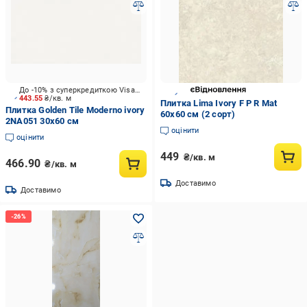
До -10% з суперкредиткою Visa Вигода
443.55
₴/кв. м
Плитка Lima Ivory F P R Mat
Плитка Golden Tile Moderno ivory
60х60 см (2 сорт)
2NА051 30х60 см
оцінити
оцінити
449
₴/кв. м
466.90
₴/кв. м
Доставимо
Доставимо