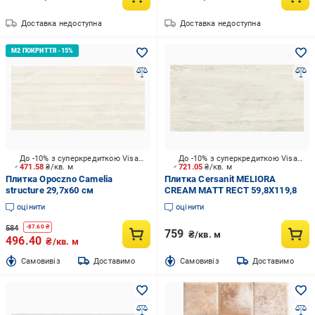
Доставка недоступна
Доставка недоступна
До -10% з суперкредиткою Visa Вигода
До -10% з суперкредиткою Visa Вигода
471.58
₴/кв. м
721.05
₴/кв. м
Плитка Opoczno Camelia
Плитка Cersanit MELIORA
structure 29,7x60 см
CREAM MATT RECT 59,8X119,8
оцінити
оцінити
584
-
87.60
₴
759
₴/кв. м
496.40
₴/кв. м
Cамовивіз
Доставимо
Cамовивіз
Доставимо