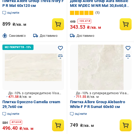
Плитка Allore Group Treva Ivory F
Декор Allore Group Aura Mosaic
P R Mat 60х120 см
MIX W\DEC M NR Mat 30,8x60,8
см
оцінити
1
449
-
105.47
₴
899
₴/кв. м
343.53
₴/кв. м
Cамовивіз
Доставимо
Доставимо
До -10% з суперкредиткою Visa Вигода
До -10% з суперкредиткою Visa Вигода
471.58
₴/кв. м
711.55
₴/кв. м
Плитка Opoczno Camelia cream
Плитка Allore Group Alebastro
29,7x60 см
White F P R Sumat 60x60 см
оцінити
оцінити
584
-
87.60
₴
749
₴/кв. м
496.40
₴/кв. м