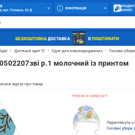
ЇВ
ЕПІЦЕНТ
ІНФОРМАЦІЯ
в, вул. Полярна, 20-Д
БІЗНЕС
Одяг
Дитячий одяг 👚
Одяг для новонароджених
Головні убор
0502207зві р.1 молочний із принтом
исати відгук про товар
Немає в наявності
Переглянути сх
Головні убори