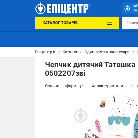
КИ
Киї
КАТАЛОГ ТОВАРІВ
Епіцентр К
Каталог
Одяг, взуття, аксесуари
Чепчик дитячий Татошка 
0502207зві
Основна інформація
Характеристики
Нап