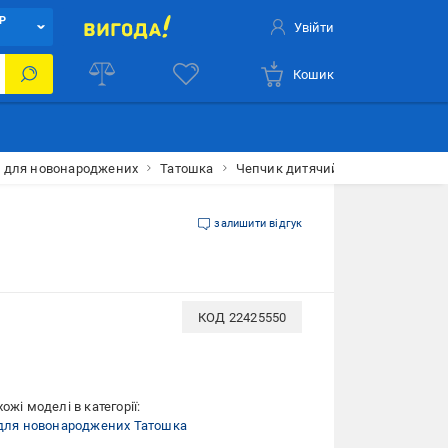
Р
Увійти
Кошик
и для новонароджених
Татошка
Чепчик дитячий Татошка 0502207з
залишити відгук
КОД
22425550
ожі моделі в категорії:
 для новонароджених Татошка