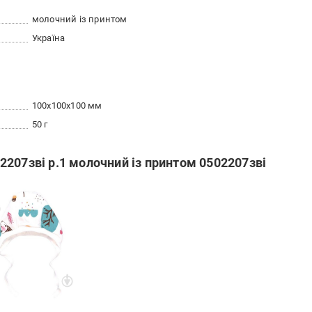
молочний із принтом
Україна
100x100x100 мм
50 г
207зві р.1 молочний із принтом 0502207зві