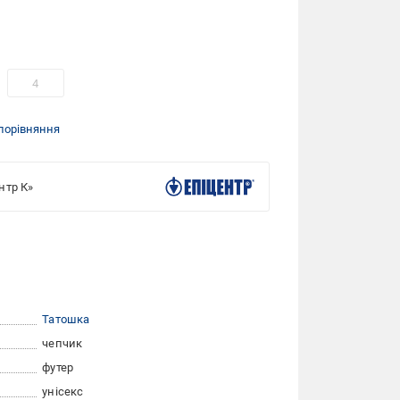
4
порівняння
нтр К»
Татошка
чепчик
футер
унісекс