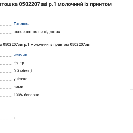
тошка 0502207зві р.1 молочний із принтом
Татошка
поверненню не підлягає
 0502207зві р.1 молочний із принтом 0502207зві
чепчик
футер
0-3 місяці
унісекс
зима
100% бавовна
1