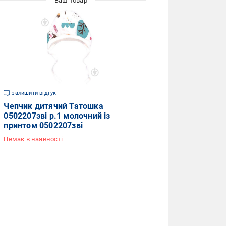
залишити відгук
Чепчик дитячий Татошка
0502207зві р.1 молочний із
принтом 0502207зві
Немає в наявності