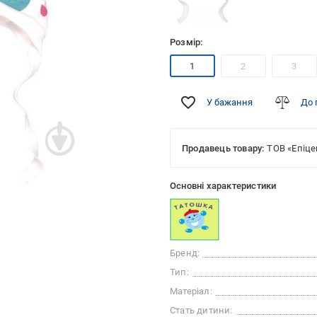
Розмір:
1
2
3
У бажання
До 
Продавець товару:
ТОВ «Епіце
Основні характеристики
Бренд:
Тип:
Матеріал:
Стать дитини: