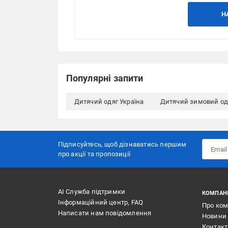
Н
Популярні запити
Дитячий одяг Україна
Дитячий зимовий од
Підписуйтесь, щоб дізнаватись першим
про акції та пропозиції
АІ Служба підтримки
КОМПАН
Інформаційний центр, FAQ
Про ко
Написати нам повідомлення
Новини
Контак