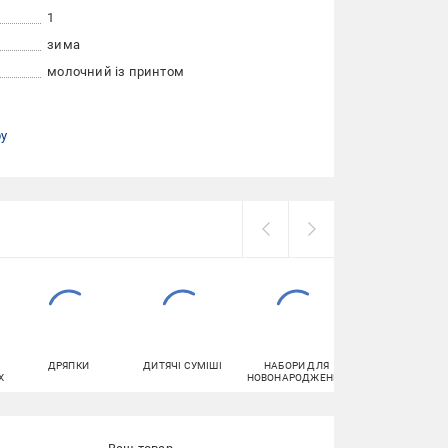
1
зима
молочний із принтом
ру
ДРЯПКИ
ДИТЯЧІ СУМІШІ
НАБОРИ ДЛЯ
ШКАРПЕТКИ
Х
НОВОНАРОДЖЕНИХ
ДИТЯЧІ