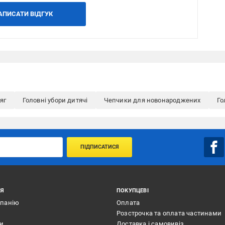
АПИСАТИ ВІДГУК
яг
Головні убори дитячі
Чепчики для новонароджених
Го
ПІДПИСАТИСЯ
ІЯ
ПОКУПЦЕВІ
мпанію
Оплата
Розстрочка та оплата частинами
ти
Доставка і самовивіз