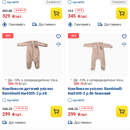
оцінити
оцінити
3 варіанти
3 варіанти
394.80
414
-
65.80
₴
-
69
₴
329
345
₴/шт.
₴/шт.
Cамовивіз
Доставимо
Cамовивіз
Доставимо
До -10% з суперкредиткою Visa Вигода
До -10% з суперкредиткою Visa Вигода
269.10
₴/шт.
269.10
₴/шт.
Комбінезон дитячий унісекс
Комбінезон унісекс Bambinelli
Bambinelli Кмб305-2 р.68
Кмб305-2 р.86 бежевий
бежевий
оцінити
оцінити
448.75
448.75
-
149.75
₴
-
149.75
₴
299
299
₴/шт.
₴/шт.
Доставимо
Доставимо