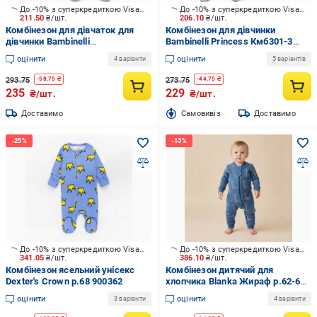
До -10% з суперкредиткою Visa Вигода
До -10% з суперкредиткою Visa Вигода
211.50
₴/шт.
206.10
₴/шт.
Комбінезон для дівчаток для
Комбінезон для дівчинки
дівчинки Bambinelli
Bambinelli Princess Кмб301-3
4800000365057 р.80 рожевий
р.80 рожевий
оцінити
оцінити
4 варіанти
5 варіантів
Кмб300-3
293.75
273.75
-
58.75
₴
-
44.75
₴
235
229
₴/шт.
₴/шт.
Доставимо
Cамовивіз
Доставимо
До -10% з суперкредиткою Visa Вигода
До -10% з суперкредиткою Visa Вигода
341.05
₴/шт.
386.10
₴/шт.
Комбінезон ясельний унісекс
Комбінезон дитячий для
Dexter's Crown р.68 900362
хлопчика Blanka Жираф р.62-68
синій 110999
оцінити
оцінити
3 варіанти
4 варіанти