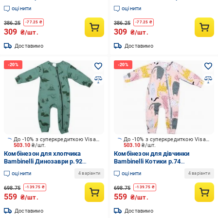
оцінити
оцінити
386.25
386.25
-
77.25
₴
-
77.25
₴
309
309
₴/шт.
₴/шт.
Доставимо
Доставимо
До -10% з суперкредиткою Visa Вигода
До -10% з суперкредиткою Visa Вигода
503.10
₴/шт.
503.10
₴/шт.
Комбінезон для хлопчика
Комбінезон для дівчинки
Bambinelli Динозаври р.92
Bambinelli Котики р.74
зелений 0301
персиковий 0298
оцінити
оцінити
4 варіанти
4 варіанти
698.75
698.75
-
139.75
₴
-
139.75
₴
559
559
₴/шт.
₴/шт.
Доставимо
Доставимо