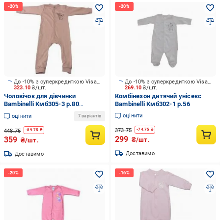
До -10% з суперкредиткою Visa Вигода
До -10% з суперкредиткою Visa Вигода
323.10
₴/шт.
269.10
₴/шт.
Чоловічок для дівчинки
Комбінезон дитячий унісекс
Bambinelli Кмб305-3 р.80
Bambinelli Кмб302-1 р.56
рожевий
оцінити
оцінити
7 варіантів
373.75
-
74.75
₴
448.75
-
89.75
₴
299
359
₴/шт.
₴/шт.
Доставимо
Доставимо