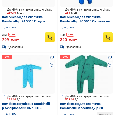
До -10% з суперкредиткою Visa Вигода
До -10% з суперкредиткою Visa Вигода
269.10
₴/шт.
288
₴/шт.
Комбінезон для хлопчика
Комбінезон для хлопчика
Bambinelli р.74 5015 Голуба
Bambinelli р.80 5010 Світло-синя
Кмб300-6
Кмб300-6
оцінити
оцінити
373
400
-
74
₴
-
80
₴
299
320
₴/шт.
₴/шт.
Доставимо
Доставимо
До -10% з суперкредиткою Visa Вигода
До -10% з суперкредиткою Visa Вигода
242.10
₴/шт.
503.10
₴/шт.
Комбінезон унісекс Bambinelli
Комбінезон для хлопчика
р.62 бірюзовий Кмб300-5
Bambinelli Велосипеди р.80
зелений 0299
оцінити
оцінити
4 варіанти