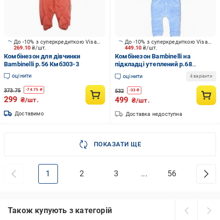
До -10% з суперкредиткою Visa Вигода
До -10% з суперкредиткою Visa Вигода
269.10
₴/шт.
449.10
₴/шт.
Комбінезон для дівчинки
Комбінезон Bambinelli на
Bambinelli р.56 Кмб303-3
підкладці утеплений р.68
блакитний
оцінити
оцінити
4 варіанти
373.75
-
74.75
₴
532
-
33
₴
299
499
₴/шт.
₴/шт.
Доставимо
Доставка недоступна
ПОКАЗАТИ ЩЕ
1
2
3
...
56
Також купують з категорій