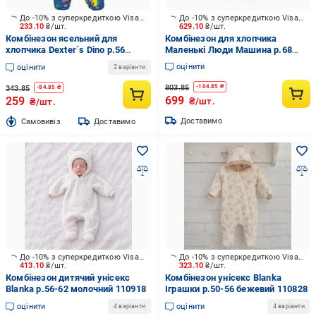
До -10% з суперкредиткою Visa Вигода
До -10% з суперкредиткою Visa Вигода
233.10
₴/шт.
629.10
₴/шт.
Комбінезон ясельний для
Комбінезон для хлопчика
хлопчика Dexter`s Dino р.56
Маленькі Люди Машина р.68
блакитний d113днсн
зелений 0356
оцінити
оцінити
2 варіанти
803.85
-
104.85
₴
343.85
-
84.85
₴
699
259
₴/шт.
₴/шт.
Доставимо
Cамовивіз
Доставимо
До -10% з суперкредиткою Visa Вигода
До -10% з суперкредиткою Visa Вигода
413.10
₴/шт.
323.10
₴/шт.
Комбінезон дитячий унісекс
Комбінезон унісекс Blanka
Blanka р.56-62 молочний 110918
Іграшки р.50-56 бежевий 110828
оцінити
оцінити
4 варіанти
4 варіанти