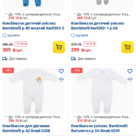
До -10% з суперкредиткою Visa Вигода
До -10% з суперкредиткою Visa Вигода
278.10
₴/шт.
269.10
₴/шт.
Комбінезон дитячий унісекс
Комбінезон дитячий унісекс
Bambinelli р.80 жовтий Кмб303-2
Bambinelli Кмб302-1 р.68
оцінити
оцінити
386.25
373.75
-
77.25
₴
-
74.75
₴
309
299
₴/шт.
₴/шт.
Доставимо
Доставимо
До -10% з суперкредиткою Visa Вигода
До -10% з суперкредиткою Visa Вигода
296.10
₴/шт.
310.50
₴/шт.
Комбінезон для дівчинки
Комбінезон унісекс Bambinelli
Bambinelli р.62 білий 0208
Янголятко р.56 білий 0209