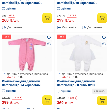
Bambinelli р.56 кораловий
Bambinelli р.68 кораловий
Кмб300-4
Кмб300-4
оцінити
оцінити
325
373.75
-
65
₴
-
74.75
₴
260
299
₴/шт.
₴/шт.
Доставимо
Cамовивіз
Доставимо
До -10% з суперкредиткою Visa Вигода
До -10% з суперкредиткою Visa Вигода
269.10
₴/шт.
332.10
₴/шт.
Комбінезон для дівчинки
Комбінезон для дівчинки
Bambinelli р.74 кораловий
Bambinelli р.68 білий 0207
Кмб300-4
оцінити
оцінити
3 варіанти
373.75
-
74.75
₴
442.80
-
73.80
₴
299
369
₴/шт.
₴/шт.