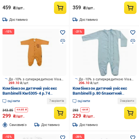
459
359
₴/шт.
₴/шт.
Доставимо
Доставимо
До -10% з суперкредиткою Visa Вигода
До -10% з суперкредиткою Visa Вигода
269.10
₴/шт.
206.10
₴/шт.
Комбінезон дитячий унісекс
Комбінезон дитячий унісекс
Bambinelli Кмб305-4 р.74
Bambinelli р.80 блакитний
помаранчевий
Кмб300-1
оцінити
оцінити
7 варіантів
3 варіанти
343.85
293
-
44.85
₴
-
64
₴
299
229
₴/шт.
₴/шт.
Cамовивіз
Доставимо
Доставимо