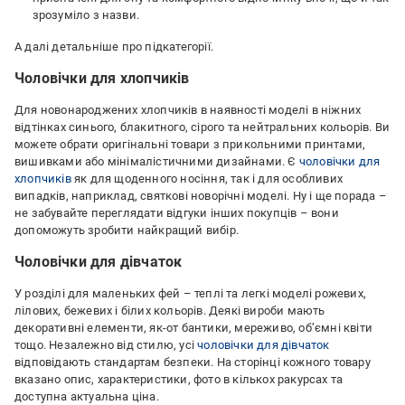
зрозуміло з назви.
А далі детальніше про підкатегорії.
Чоловічки для хлопчиків
Для новонароджених хлопчиків в наявності моделі в ніжних
відтінках синього, блакитного, сірого та нейтральних кольорів. Ви
можете обрати оригінальні товари з прикольними принтами,
вишивками або мінімалістичними дизайнами. Є
чоловічки для
хлопчиків
як для щоденного носіння, так і для особливих
випадків, наприклад, святкові новорічні моделі. Ну і ще порада –
не забувайте переглядати відгуки інших покупців – вони
допоможуть зробити найкращий вибір.
Чоловічки для дівчаток
У розділі для маленьких фей – теплі та легкі моделі рожевих,
лілових, бежевих і білих кольорів. Деякі вироби мають
декоративні елементи, як-от бантики, мереживо, об’ємні квіти
тощо. Незалежно від стилю, усі
чоловічки для дівчаток
відповідають стандартам безпеки. На сторінці кожного товару
вказано опис, характеристики, фото в кількох ракурсах та
доступна актуальна ціна.