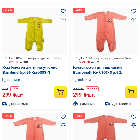
До -10% з суперкредиткою Visa Вигода
До -10% з суперкредиткою Visa Вигода
269.10
₴/шт.
269.10
₴/шт.
Комбінезон дитячий унісекс
Комбінезон для дівчинки
Bambinelli р.56 Кмб303-1
Bambinelli Кмб303-3 р.62
кораловий Кмб303-3
оцінити
оцінити
373
373.75
-
74
₴
-
74.75
₴
299
299
₴/шт.
₴/шт.
Доставимо
Cамовивіз
Доставимо