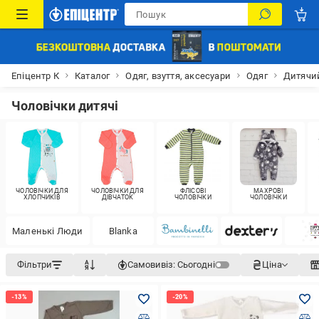
Епіцентр К
Каталог
Одяг, взуття, аксесуари
Одяг
Дитячий
Чоловічки дитячі
ЧОЛОВІЧКИ ДЛЯ
ЧОЛОВІЧКИ ДЛЯ
ФЛІСОВІ
МАХРОВІ
ХЛОПЧИКІВ
ДІВЧАТОК
ЧОЛОВІЧКИ
ЧОЛОВІЧКИ
Маленькі Люди
Blanka
Фільтри
Самовивіз:
Сьогодні
Ціна