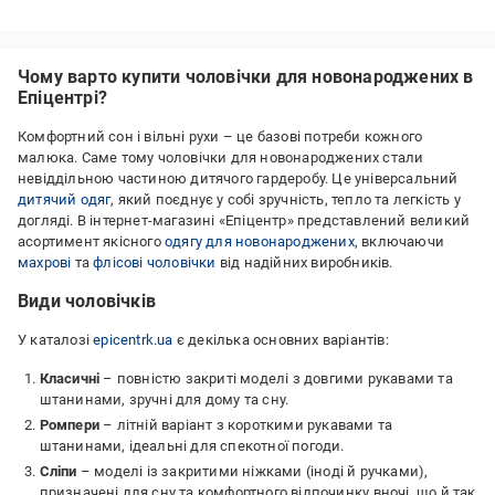
Чому варто купити чоловічки для новонароджених в
Епіцентрі?
Комфортний сон і вільні рухи – це базові потреби кожного
малюка. Саме тому чоловічки для новонароджених стали
невіддільною частиною дитячого гардеробу. Це універсальний
дитячий одяг
, який поєднує у собі зручність, тепло та легкість у
догляді. В інтернет-магазині «Епіцентр» представлений великий
асортимент якісного
одягу для новонароджених
, включаючи
махрові
та
флісові чоловічки
від надійних виробників.
Види чоловічків
У каталозі
epicentrk.ua
є декілька основних варіантів:
Класичні
– повністю закриті моделі з довгими рукавами та
штанинами, зручні для дому та сну.
Ромпери
– літній варіант з короткими рукавами та
штанинами, ідеальні для спекотної погоди.
Сліпи
– моделі із закритими ніжками (іноді й ручками),
призначені для сну та комфортного відпочинку вночі, що й так