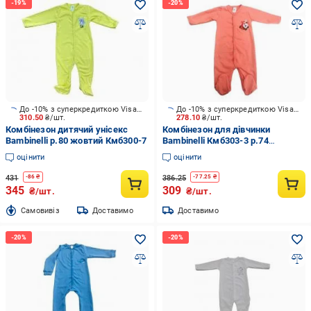
До -10% з суперкредиткою Visa Вигода
До -10% з суперкредиткою Visa Вигода
310.50
₴/шт.
278.10
₴/шт.
Комбінезон дитячий унісекс
Комбінезон для дівчинки
Bambinelli р.80 жовтий Кмб300-7
Bambinelli Кмб303-3 р.74
Кмб303-3
оцінити
оцінити
431
386.25
-
86
₴
-
77.25
₴
345
309
₴/шт.
₴/шт.
Cамовивіз
Доставимо
Доставимо