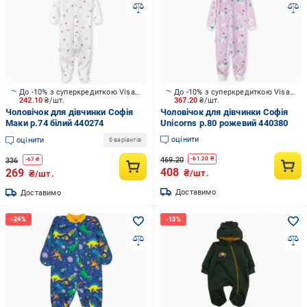
До -10% з суперкредиткою Visa Вигода
До -10% з суперкредиткою Visa Вигода
242.10
₴/шт.
367.20
₴/шт.
Чоловічок для дівчинки Софія
Чоловічок для дівчинки Софія
Маки р.74 білий 440274
Unicorns р.80 рожевий 440380
оцінити
оцінити
6 варіантів
469.20
-
61.20
₴
336
-
67
₴
408
269
₴/шт.
₴/шт.
Доставимо
Доставимо