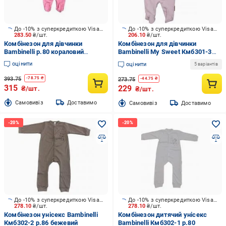
До -10% з суперкредиткою Visa Вигода
До -10% з суперкредиткою Visa Вигода
283.50
₴/шт.
206.10
₴/шт.
Комбінезон для дівчинки
Комбінезон для дівчинки
Bambinelli р.80 кораловий
Bambinelli My Sweet Кмб301-3
Кмб300-4
р.86 рожевий
оцінити
оцінити
5 варіантів
393.75
-
78.75
₴
273.75
-
44.75
₴
315
229
₴/шт.
₴/шт.
Cамовивіз
Доставимо
Cамовивіз
Доставимо
До -10% з суперкредиткою Visa Вигода
До -10% з суперкредиткою Visa Вигода
278.10
₴/шт.
278.10
₴/шт.
Комбінезон унісекс Bambinelli
Комбінезон дитячий унісекс
Кмб302-2 р.86 бежевий
Bambinelli Кмб302-1 р.80