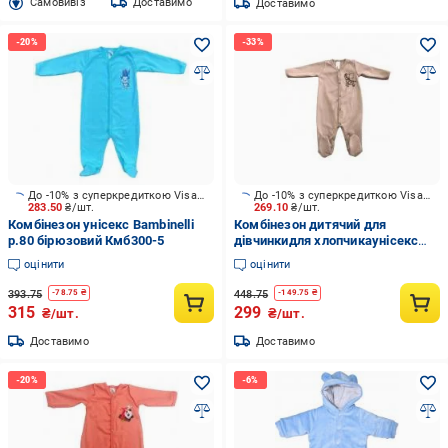
Cамовивіз
Доставимо
Доставимо
До -10% з суперкредиткою Visa Вигода
До -10% з суперкредиткою Visa Вигода
283.50
₴/шт.
269.10
₴/шт.
Комбінезон унісекс Bambinelli
Комбінезон дитячий для
р.80 бірюзовий Кмб300-5
дівчинкидля хлопчикаунісекс
Bambinelli Кмб305-2 р.74
оцінити
оцінити
бежевий
393.75
448.75
-
78.75
₴
-
149.75
₴
315
299
₴/шт.
₴/шт.
Доставимо
Доставимо