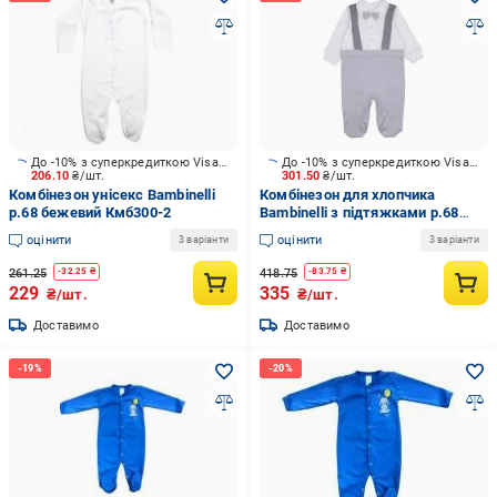
До -10% з суперкредиткою Visa Вигода
До -10% з суперкредиткою Visa Вигода
206.10
₴/шт.
301.50
₴/шт.
Комбінезон унісекс Bambinelli
Комбінезон для хлопчика
р.68 бежевий Кмб300-2
Bambinelli з підтяжками р.68
молочний
оцінити
оцінити
3 варіанти
3 варіанти
261.25
418.75
-
32.25
₴
-
83.75
₴
229
335
₴/шт.
₴/шт.
Доставимо
Доставимо