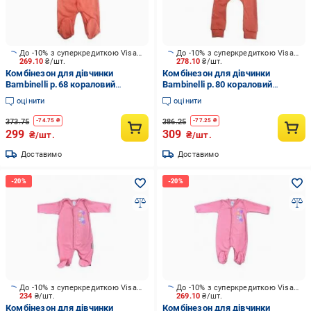
До -10% з суперкредиткою Visa Вигода
До -10% з суперкредиткою Visa Вигода
269.10
₴/шт.
278.10
₴/шт.
Комбінезон для дівчинки
Комбінезон для дівчинки
Bambinelli р.68 кораловий
Bambinelli р.80 кораловий
Кмб303-3
Кмб303-3
оцінити
оцінити
373.75
386.25
-
74.75
₴
-
77.25
₴
299
309
₴/шт.
₴/шт.
Доставимо
Доставимо
До -10% з суперкредиткою Visa Вигода
До -10% з суперкредиткою Visa Вигода
234
₴/шт.
269.10
₴/шт.
Комбінезон для дівчинки
Комбінезон для дівчинки