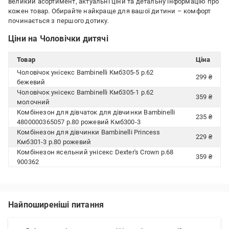
великий асортимент, актуальні ціни та детальну інформацію про
кожен товар. Обирайте найкраще для вашої дитини – комфорт
починається з першого дотику.
Ціни на Чоловічки дитячі
Товар
Ціна
Чоловічок унісекс Bambinelli Кмб305-5 р.62
299 ₴
бежевий
Чоловічок унісекс Bambinelli Кмб305-1 р.62
359 ₴
молочний
Комбінезон для дівчаток для дівчинки Bambinelli
235 ₴
4800000365057 р.80 рожевий Кмб300-3
Комбінезон для дівчинки Bambinelli Princess
229 ₴
Кмб301-3 р.80 рожевий
Комбінезон ясельний унісекс Dexter's Crown р.68
359 ₴
900362
Найпоширеніші питання