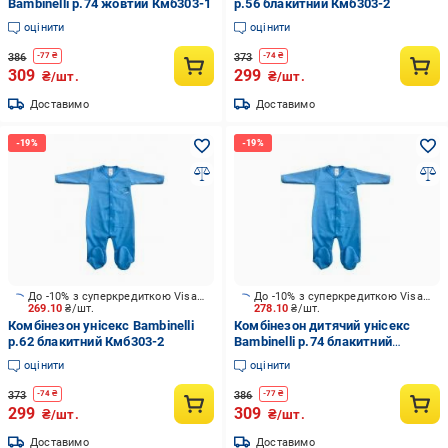
Bambinelli р.74 жовтий Кмб303-1
р.56 блакитний Кмб303-2
оцінити
оцінити
386
373
-
77
₴
-
74
₴
309
299
₴/шт.
₴/шт.
Доставимо
Доставимо
До -10% з суперкредиткою Visa Вигода
До -10% з суперкредиткою Visa Вигода
269.10
₴/шт.
278.10
₴/шт.
Комбінезон унісекс Bambinelli
Комбінезон дитячий унісекс
р.62 блакитний Кмб303-2
Bambinelli р.74 блакитний
Кмб303-2
оцінити
оцінити
373
386
-
74
₴
-
77
₴
299
309
₴/шт.
₴/шт.
Доставимо
Доставимо