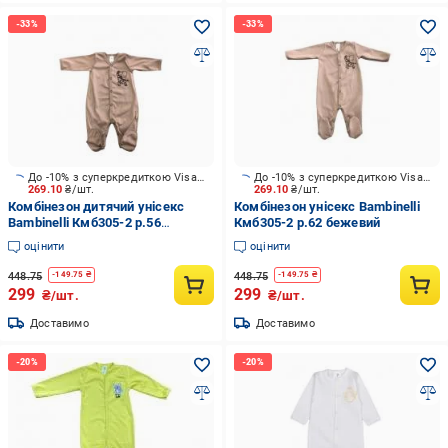
До -10% з суперкредиткою Visa Вигода
До -10% з суперкредиткою Visa Вигода
269.10
₴/шт.
269.10
₴/шт.
Комбінезон дитячий унісекс
Комбінезон унісекс Bambinelli
Bambinelli Кмб305-2 р.56
Кмб305-2 р.62 бежевий
бежевий
оцінити
оцінити
448.75
448.75
-
149.75
₴
-
149.75
₴
299
299
₴/шт.
₴/шт.
Доставимо
Доставимо