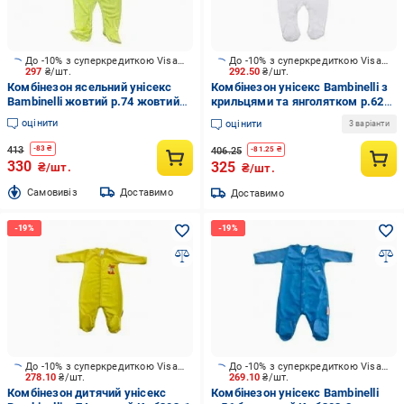
До -10% з суперкредиткою Visa Вигода
До -10% з суперкредиткою Visa Вигода
297
₴/шт.
292.50
₴/шт.
Комбінезон ясельний унісекс
Комбінезон унісекс Bambinelli з
Bambinelli жовтий р.74 жовтий
крильцями та янголятком р.62
Кмб300-7
молочний
оцінити
оцінити
3 варіанти
413
-
83
₴
406.25
-
81.25
₴
330
325
₴/шт.
₴/шт.
Cамовивіз
Доставимо
Доставимо
До -10% з суперкредиткою Visa Вигода
До -10% з суперкредиткою Visa Вигода
278.10
₴/шт.
269.10
₴/шт.
Комбінезон дитячий унісекс
Комбінезон унісекс Bambinelli