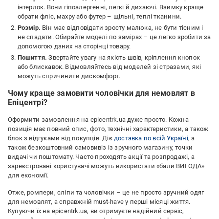
інтерлок. Вони гіпоалергенні, легкі й дихаючі. Взимку краще
обрати фліс, махру або футер – щільні, теплі тканини.
Розмір.
Він має відповідати зросту малюка, не бути тісним і
не спадати. Обирайте моделі по замірах – це легко зробити за
допомогою даних на сторінці товару.
Пошиття.
Звертайте увагу на якість швів, кріплення кнопок
або блискавок. Відмовляйтесь від моделей зі стразами, які
можуть спричинити дискомфорт.
Чому краще замовити чоловічки для немовлят в
Епіцентрі?
Оформити замовлення на epicentrk.ua дуже просто. Кожна
позиція має повний опис, фото, технічні характеристики, а також
блок з відгуками від покупців. Діє
доставка по всій Україні
, а
також безкоштовний самовивіз із зручного магазину, точки
видачі чи поштомату. Часто проходять акції та розпродажі, а
зареєстровані користувачі можуть використати «бали ВИГОДА»
для економії.
Отже, ромпери, сліпи та чоловічки – це не просто зручний одяг
для немовлят, а справжній must-have у перші місяці життя.
Купуючи їх на epicentrk.ua, ви отримуєте надійний сервіс,