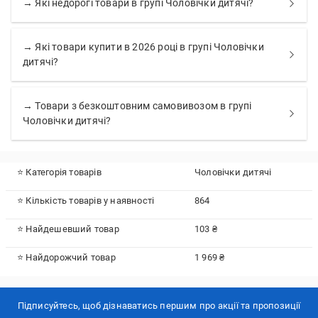
→ Які недорогі товари в групі Чоловічки дитячі?
→ Які товари купити в 2026 році в групі Чоловічки
дитячі?
→ Товари з безкоштовним самовивозом в групі
Чоловічки дитячі?
⭐ Категорія товарів
Чоловічки дитячі
⭐ Кількість товарів у наявності
864
⭐ Найдешевший товар
103 ₴
⭐ Найдорожчий товар
1 969 ₴
Підписуйтесь, щоб дізнаватись першим про акції та пропозиції