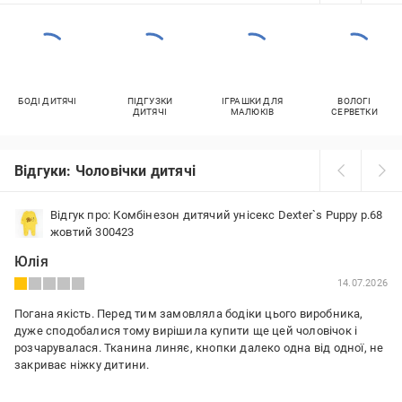
БОДІ ДИТЯЧІ
ПІДГУЗКИ
ІГРАШКИ ДЛЯ
ВОЛОГІ
ДИТЯЧІ
МАЛЮКІВ
СЕРВЕТКИ
Відгуки: Чоловічки дитячі
Відгук про: Комбінезон дитячий унісекс Dexter`s Puppy р.68
жовтий 300423
Юлія
14.07.2026
Погана якість. Перед тим замовляла бодіки цього виробника,
дуже сподобалися тому вирішила купити ще цей чоловічок і
розчарувалася. Тканина линяє, кнопки далеко одна від одної, не
закриває ніжку дитини.