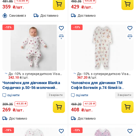
481.85
493.35
-
122.85
₴
-
64.35
₴
359
429
₴/шт.
₴/шт.
Cамовивіз
Доставимо
Доставимо
До -10% з суперкредиткою Visa Вигода
До -10% з суперкредиткою Visa Вигода
242.10
₴/шт.
367.20
₴/шт.
Чоловічок для дівчинки Blanka
Чоловічок для дівчинки ТМ
Сердечко р.50-56 молочний
Софія Богемія р.74 білий із
110940
малюнком 420274
оцінити
оцінити
3 варіанти
3 варіанти
309.35
469.20
-
40.35
₴
-
61.20
₴
269
408
₴/шт.
₴/шт.
Доставимо
Доставимо