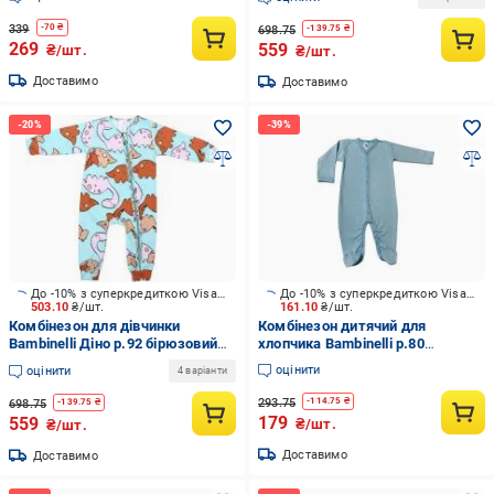
339
-
70
₴
698.75
-
139.75
₴
269
559
₴/шт.
₴/шт.
Доставимо
Доставимо
До -10% з суперкредиткою Visa Вигода
До -10% з суперкредиткою Visa Вигода
503.10
₴/шт.
161.10
₴/шт.
Комбінезон для дівчинки
Комбінезон дитячий для
Bambinelli Діно р.92 бірюзовий
хлопчика Bambinelli р.80
0300
Кмб300-1
оцінити
оцінити
4 варіанти
293.75
-
114.75
₴
698.75
-
139.75
₴
179
559
₴/шт.
₴/шт.
Доставимо
Доставимо