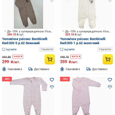
До -10% з суперкредиткою Visa Вигода
До -10% з суперкредиткою Visa Вигода
269.10
₴/шт.
323.10
₴/шт.
Чоловічок унісекс Bambinelli
Чоловічок унісекс Bambinelli
Кмб305-5 р.62 бежевий
Кмб305-1 р.62 молочний
оцінити
оцінити
7 варіантів
7 варіантів
343.85
448.75
-
44.85
₴
-
89.75
₴
299
359
₴/шт.
₴/шт.
Cамовивіз
Доставимо
Cамовивіз
Доставимо