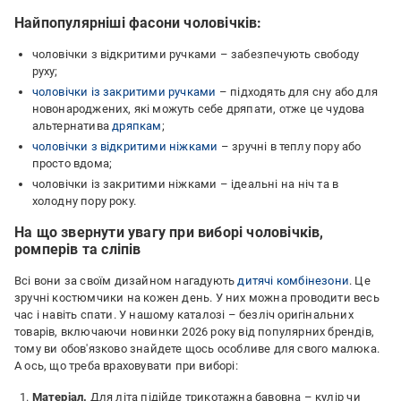
Найпопулярніші фасони чоловічків:
чоловічки з відкритими ручками – забезпечують свободу
руху;
чоловічки із закритими ручками
– підходять для сну або для
новонароджених, які можуть себе дряпати, отже це чудова
альтернатива
дряпкам
;
чоловічки з відкритими ніжками
– зручні в теплу пору або
просто вдома;
чоловічки із закритими ніжками – ідеальні на ніч та в
холодну пору року.
На що звернути увагу при виборі чоловічків,
ромперів та сліпів
Всі вони за своїм дизайном нагадують
дитячі комбінезони
. Це
зручні костюмчики на кожен день. У них можна проводити весь
час і навіть спати. У нашому каталозі – безліч оригінальних
товарів, включаючи новинки 2026 року від популярних брендів,
тому ви обов'язково знайдете щось особливе для свого малюка.
А ось, що треба враховувати при виборі:
Матеріал.
Для літа підійде трикотажна бавовна – кулір чи