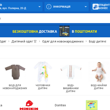
ЇВ
ЕПІЦЕНТ
ІНФОРМАЦІЯ
в, вул. Полярна, 20-Д
БІЗНЕС
Одяг
Дитячий одяг 👚
Одяг для новонароджених
Боді дитячі
БОДІ ДЛЯ
ЧОЛОВІЧКИ
БОДІ-
БОДІ-МАЙКИ
НОВОНАРОДЖЕНИХ
ДИТЯЧІ
ВИШИВАНКИ
ДИТЯЧІ
ДИТЯЧІ
ka
Domtex