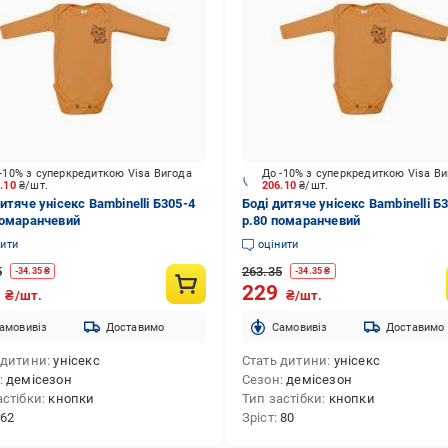
-10% з суперкредиткою Visa Вигода
До -10% з суперкредиткою Visa В
6.10
₴/шт.
206.10
₴/шт.
итяче унісекс Bambinelli Б305-4
Боді дитяче унісекс Bambinelli Б
помаранчевий
р.80 помаранчевий
нити
оцінити
5
263.35
-
34.35
₴
-
34.35
₴
9
229
₴/шт.
₴/шт.
амовивіз
Доставимо
Cамовивіз
Доставимо
 дитини
унісекс
Стать дитини
унісекс
демісезон
Сезон
демісезон
астібки
кнопки
Тип застібки
кнопки
62
Зріст
80