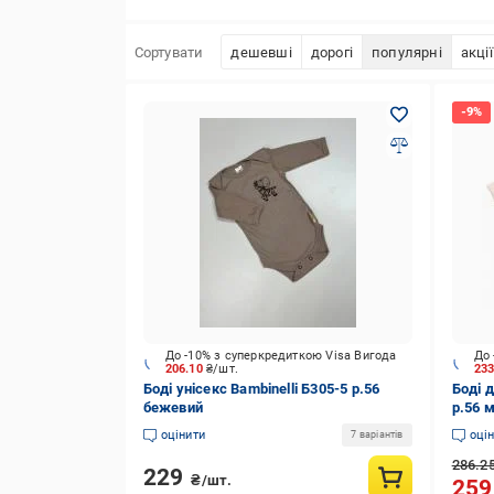
Сортувати
дешевші
дорогі
популярні
акції
До -10% з суперкредиткою Visa Вигода
До 
206.10
₴/шт.
23
Боді унісекс Bambinelli Б305-5 р.56
Боді д
бежевий
р.56 
оцінити
оці
7 варіантів
286.2
229
₴/шт.
25