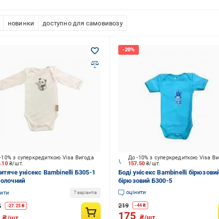
новинки
доступно для самовивозу
-10% з суперкредиткою Visa Вигода
До -10% з суперкредиткою Visa В
3.10
₴/шт.
157.50
₴/шт.
итяче унісекс Bambinelli Б305-1
Боді унісекс Bambinelli бірюзови
молочний
бірюзовий Б300-5
оцінити
нити
7 варіантів
219
5
-
44
₴
-
27.25
₴
175
9
₴/шт.
₴/шт.