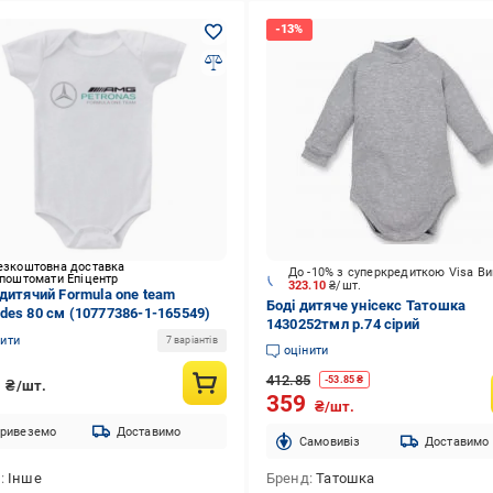
езкоштовна доставка
До -10% з суперкредиткою Visa В
 поштомати Епіцентр
323.10
₴/шт.
 дитячий Formula one team
Боді дитяче унісекс Татошка
des 80 см (10777386-1-165549)
1430252тмл р.74 сірий
нити
7 варіантів
оцінити
6
412.85
-
53.85
₴
₴/шт.
359
₴/шт.
ривеземо
Доставимо
Cамовивіз
Доставимо
д
Інше
Бренд
Татошка