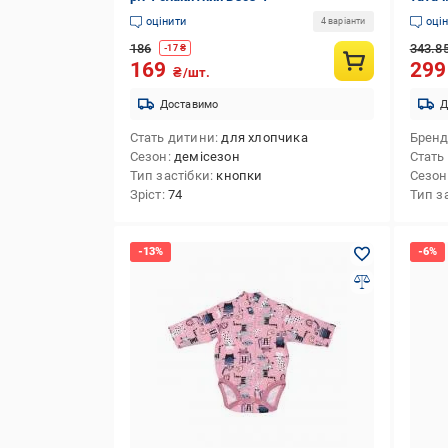
оцінити
оці
4 варіанти
186
343.8
-
17
₴
169
29
₴/шт.
Доставимо
Д
Стать дитини
для хлопчика
Брен
Сезон
демісезон
Стать
Тип застібки
кнопки
Сезон
Зріст
74
Тип з