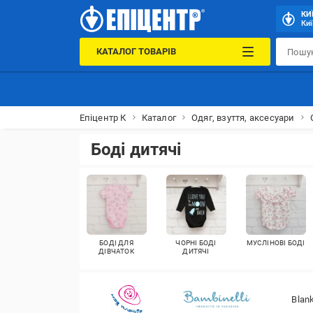
КИ
Киї
КАТАЛОГ ТОВАРІВ
Епіцентр К
Каталог
Одяг, взуття, аксесуари
Боді дитячі
БОДІ ДЛЯ
ЧОРНІ БОДІ
МУСЛІНОВІ БОДІ
ДІВЧАТОК
ДИТЯЧІ
Blan