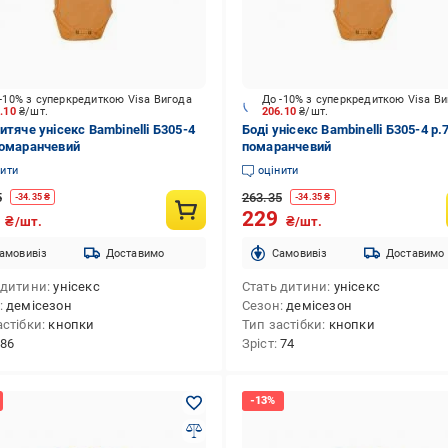
-10% з суперкредиткою Visa Вигода
До -10% з суперкредиткою Visa В
6.10
₴/шт.
206.10
₴/шт.
итяче унісекс Bambinelli Б305-4
Боді унісекс Bambinelli Б305-4 р.
помаранчевий
помаранчевий
нити
оцінити
5
263.35
-
34.35
₴
-
34.35
₴
9
229
₴/шт.
₴/шт.
амовивіз
Доставимо
Cамовивіз
Доставимо
 дитини
унісекс
Стать дитини
унісекс
демісезон
Сезон
демісезон
астібки
кнопки
Тип застібки
кнопки
86
Зріст
74