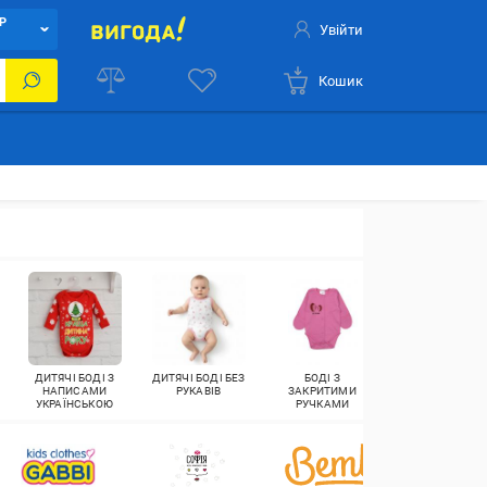
Р
Увійти
Кошик
ДИТЯЧІ БОДІ З
ДИТЯЧІ БОДІ БЕЗ
БОДІ З
БОДІ-СУКНІ ДЛ
НАПИСАМИ
РУКАВІВ
ЗАКРИТИМИ
ДІВЧАТОК
УКРАЇНСЬКОЮ
РУЧКАМИ