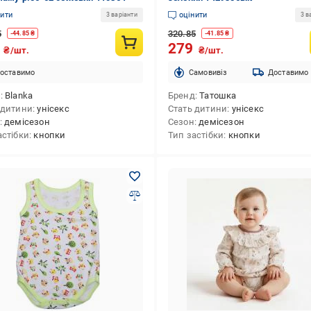
нити
оцінити
3 варіанти
3 в
5
320.85
-
44.85
₴
-
41.85
₴
9
279
₴/шт.
₴/шт.
оставимо
Cамовивіз
Доставимо
д
Blanka
Бренд
Татошка
 дитини
унісекс
Стать дитини
унісекс
демісезон
Сезон
демісезон
астібки
кнопки
Тип застібки
кнопки