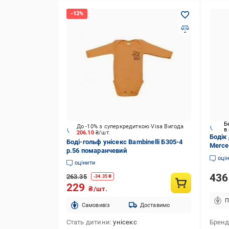
Б
До -10% з суперкредиткою Visa Вигода
в
206.10
₴/шт.
Бодік
Боді-гольф унісекс Bambinelli Б305-4
Merce
р.56 помаранчевий
оці
оцінити
43
263.35
-
34.35
₴
229
₴/шт.
П
Cамовивіз
Доставимо
Стать дитини
унісекс
Брен