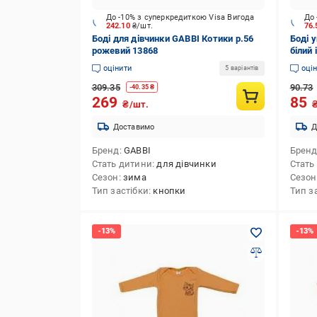
До -10% з суперкредиткою Visa Вигода
До 
242.10
₴/шт.
76
Боді для дівчинки GABBI Котики р.56
Боді 
рожевий 13868
білий
оцінити
оці
5 варіантів
309.35
90.73
-
40.35
₴
269
85
₴/шт.
Доставимо
Д
Бренд
GABBI
Брен
Стать дитини
для дівчинки
Стать
Сезон
зима
Сезон
Тип застібки
кнопки
Тип з