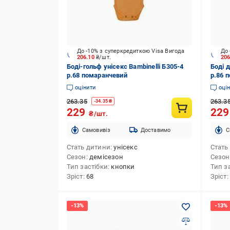
До -10% з суперкредиткою Visa Вигода
До 
206.10
₴/шт.
20
Боді-гольф унісекс Bambinelli Б305-4
Боді д
р.68 помаранчевий
р.86 
оцінити
оці
263.35
263.3
-
34.35
₴
229
22
₴/шт.
Cамовивіз
Доставимо
C
Стать дитини
унісекс
Стать
Сезон
демісезон
Сезон
Тип застібки
кнопки
Тип з
Зріст
68
Зріст