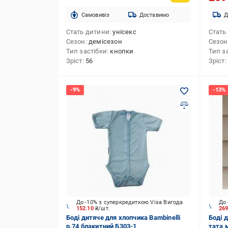
Cамовивіз
Доставимо
Д
Стать дитини
унісекс
Стать
Сезон
демісезон
Сезон
Тип застібки
кнопки
Тип з
Зріст
56
Зріст
До -10% з суперкредиткою Visa Вигода
До 
152.10
₴/шт.
26
Боді дитяче для хлопчика Bambinelli
Боді 
р.74 блакитний Б303-1
тата 