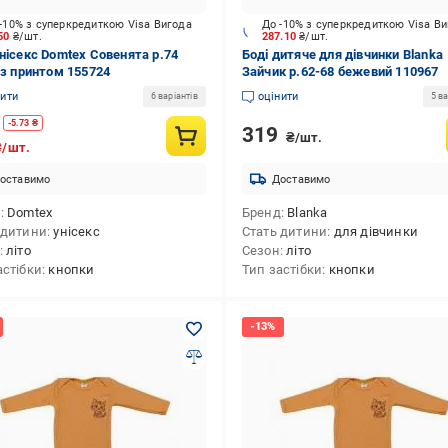
-10% з суперкредиткою Visa Вигода
До -10% з суперкредиткою Visa В
.50
₴/шт.
287.10
₴/шт.
унісекс Domtex Совенята р.74
Боді дитяче для дівчинки Blanka
 із принтом 155724
Зайчик р.62-68 бежевий 110967
нити
оцінити
6 варіантів
5 ва
-
5.73
₴
319
₴/шт.
₴/шт.
оставимо
Доставимо
д
Domtex
Бренд
Blanka
 дитини
унісекс
Стать дитини
для дівчинки
літо
Сезон
літо
астібки
кнопки
Тип застібки
кнопки