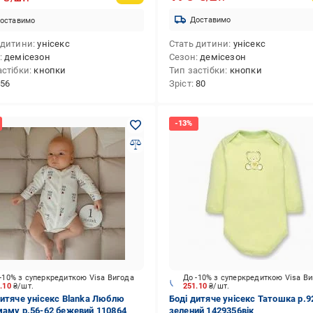
Доставимо
оставимо
 дитини
унісекс
Стать дитини
унісекс
демісезон
Сезон
демісезон
астібки
кнопки
Тип застібки
кнопки
56
Зріст
80
-10% з суперкредиткою Visa Вигода
До -10% з суперкредиткою Visa В
9.10
₴/шт.
251.10
₴/шт.
дитяче унісекс Blanka Люблю
Боді дитяче унісекс Татошка р.9
маму р.56-62 бежевий 110864
зелений 1429356вік