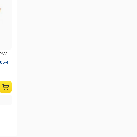
игода
305-4