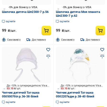
-5% для бізнесу з VISA
-5% для бізнесу з VISA
Шапочка дитяча Шп2300-7 р.56
Шапочка дитяча Моя планета
Шп2300-7 р.62
оцінити
оцінити
99
99
₴/шт.
₴/шт.
Cамовивіз
Доставимо
Cамовивіз
Доставимо
До -10% з суперкредиткою Visa Вигода
До -10% з суперкредиткою Visa Вигода
53.10
₴/шт.
53.10
₴/шт.
Чепчик дитячий Татошка
Чепчик дитячий Татошка
0505007біл р.36-38 білий
0502207вдм р.38-40 білий
оцінити
оцінити