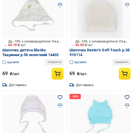
До -10% з суперкредиткою Visa Вигода
До -10% з суперкредиткою Visa Вигода
62.10
₴/шт.
65.55
₴/шт.
Шапочка дитяча Blanka
Шапочка Dexter's Soft Touch р.38
Тваринки р.56 молочний 14403
910114
оцінити
оцінити
2 варіанти
2 варіанти
69
69
₴/шт.
₴/шт.
Доставимо
Доставимо