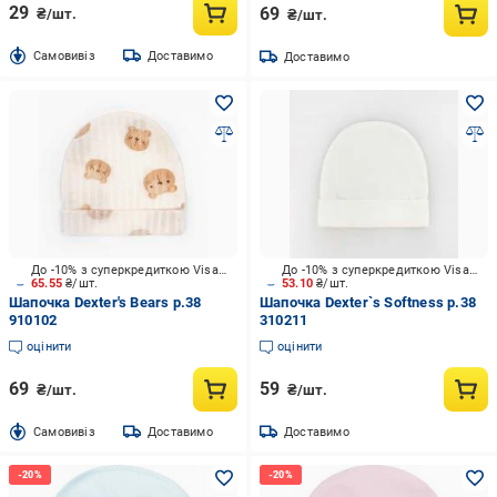
29
69
₴/шт.
₴/шт.
Cамовивіз
Доставимо
Доставимо
До -10% з суперкредиткою Visa Вигода
До -10% з суперкредиткою Visa Вигода
65.55
₴/шт.
53.10
₴/шт.
Шапочка Dexter's Bears р.38
Шапочка Dexter`s Softness р.38
910102
310211
оцінити
оцінити
69
59
₴/шт.
₴/шт.
Cамовивіз
Доставимо
Доставимо