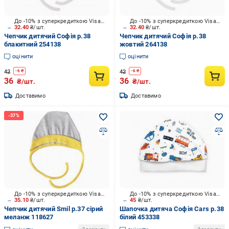
До -10% з суперкредиткою Visa Вигода
До -10% з суперкредиткою Visa Вигода
32.40
₴/шт.
32.40
₴/шт.
Чепчик дитячий Софія р.38
Чепчик дитячий Софія р.38
блакитний 254138
жовтий 264138
оцінити
оцінити
42
42
-
6
₴
-
6
₴
36
36
₴/шт.
₴/шт.
Доставимо
Доставимо
До -10% з суперкредиткою Visa Вигода
До -10% з суперкредиткою Visa Вигода
35.10
₴/шт.
45
₴/шт.
Чепчик дитячий Smil р.37 сірий
Шапочка дитяча Софія Cars р.38
меланж 118627
білий 453338