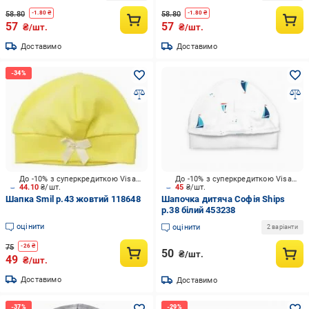
58.80
58.80
-
1.80
₴
-
1.80
₴
57
57
₴/шт.
₴/шт.
Доставимо
Доставимо
До -10% з суперкредиткою Visa Вигода
До -10% з суперкредиткою Visa Вигода
44.10
₴/шт.
45
₴/шт.
Шапка Smil р.43 жовтий 118648
Шапочка дитяча Софія Ships
р.38 білий 453238
оцінити
оцінити
2 варіанти
75
-
26
₴
50
₴/шт.
49
₴/шт.
Доставимо
Доставимо