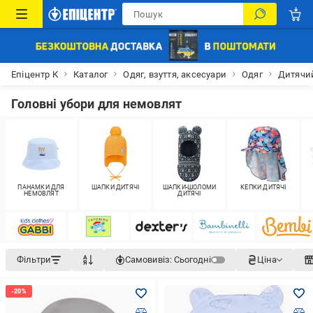
Епіцентр К
Каталог
Одяг, взуття, аксесуари
Одяг
Дитячий
Головні убори для немовлят
ПАНАМКИ ДЛЯ
ШАПКИ ДИТЯЧІ
ШАПКИ-ШОЛОМИ
КЕПКИ ДИТЯЧІ
НЕМОВЛЯТ
ДИТЯЧІ
Фільтри
Самовивіз:
Сьогодні
Ціна