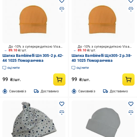
До -10% з суперкредиткою Visa Вигода
До -10% з суперкредиткою Visa Вигода
89.10
₴/шт.
89.10
₴/шт.
Шапка Bambinelli Шп 305-2 р.42-
Шапка Bambinelli Щп305-2 р.38-
44 1025 Помаранчева
40 1025 Помаранчева
оцінити
оцінити
99
99
₴/шт.
₴/шт.
Cамовивіз
Доставимо
Cамовивіз
Доставимо