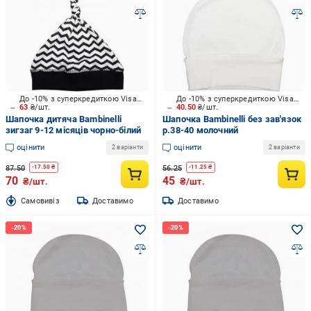
До -10% з суперкредиткою Visa Вигода
До -10% з суперкредиткою Visa Вигода
63
₴/шт.
40.50
₴/шт.
Шапочка дитяча Bambinelli
Шапочка Bambinelli без зав'язок
зигзаг 9-12 місяців чорно-білий
р.38-40 молочний
оцінити
оцінити
2 варіанти
2 варіанти
87.50
56.25
-
17.50
₴
-
11.25
₴
70
45
₴/шт.
₴/шт.
Cамовивіз
Доставимо
Доставимо