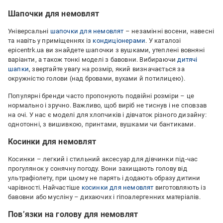
Шапочки для немовлят
Універсальні
шапочки для немовлят
– незамінні восени, навесні
та навіть у приміщеннях із
кондиціонерами
. У каталозі
epicentrk.ua ви знайдете шапочки з вушками, утеплені вовняні
варіанти, а також тонкі моделі з бавовни. Вибираючи
дитячі
шапки
, звертайте увагу на розмір, який визначається за
окружністю голови (над бровами, вухами й потилицею).
Популярні бренди часто пропонують подвійні розміри – це
нормально і зручно. Важливо, щоб виріб не тиснув і не сповзав
на очі. У нас є моделі для хлопчиків і дівчаток різного дизайну:
однотонні, з вишивкою, принтами, вушками чи бантиками.
Косинки для немовлят
Косинки – легкий і стильний аксесуар для дівчинки під-час
прогулянок у сонячну погоду. Вони захищають голову від
ультрафіолету, при цьому не парять і додають образу дитини
чарівності. Найчастіше
косинки для немовлят
виготовляють із
бавовни або мусліну – дихаючих і гіпоалергенних матеріалів.
Пов’язки на голову для немовлят