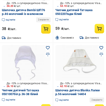
До -10% з суперкредиткою Visa Вигода
До -10% з суперкредиткою Visa Вигода
34.20
₴/шт.
53.10
₴/шт.
Шапочка дитяча Bembi ШП76
Чепчик дитячий Татошка
р.46 молочний із малюнком
0502207вдм білий
оцінити
оцінити
2 варіанти
59
38
₴/шт.
₴/шт.
Cамовивіз
Доставимо
Доставимо
До -10% з суперкредиткою Visa Вигода
До -10% з суперкредиткою Visa Вигода
26.10
₴/шт.
62.10
₴/шт.
Чепчик дитячий Татошка
Шапочка дитяча Blanka Лапки
0501007біл р.36-38 білий
р.56 молочний 14404
оцінити
оцінити
2 варіанти