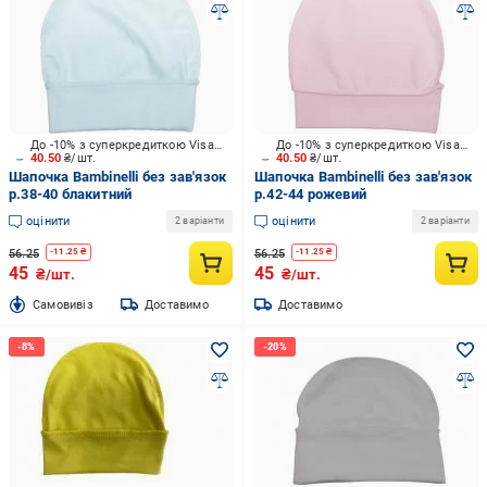
До -10% з суперкредиткою Visa Вигода
До -10% з суперкредиткою Visa Вигода
40.50
₴/шт.
40.50
₴/шт.
Шапочка Bambinelli без зав'язок
Шапочка Bambinelli без зав'язок
р.38-40 блакитний
р.42-44 рожевий
оцінити
оцінити
2 варіанти
2 варіанти
56.25
56.25
-
11.25
₴
-
11.25
₴
45
45
₴/шт.
₴/шт.
Cамовивіз
Доставимо
Доставимо