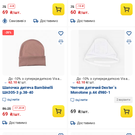
75
75
-
6
₴
-
15
₴
69
60
₴/шт.
₴/шт.
Cамовивіз
Доставимо
Доставимо
До -10% з суперкредиткою Visa Вигода
До -10% з суперкредиткою Visa Вигода
62.10
₴/шт.
62.10
₴/шт.
Шапочка дитяча Bambinelli
Чепчик дитячий Dexter`s
Шп305-3 р.38-40
Monotone р.44 d980-1
оцінити
оцінити
2 варіанти
86.25
-
17.25
₴
69
₴/шт.
69
₴/шт.
Доставимо
Доставимо