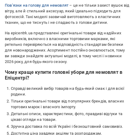
Пов’язки на голову для немовлят
– це не тільки захист вушок від
вітру, але й стильний аксесуар, який ідеально підходить для
фотосесій. Такі моделі зазвичай виготовляють з еластичних
тканин, що не тиснуть і не спадають з голови дитини.
На epicentrk.ua представлені оригінальні товари від надійних
виробників, включно з власними торговими марками, які
ретельно перевіряються на відповідність стандартам безпеки
для новонароджених. Асортимент постійно оновлюється, тому
ви завжди знайдете актуальні моделі, в тому числі і новинки
2026 року, для будь-якого сезону.
Чому краще купити головні убори для немовлят в
Епіцентрі?
Справді великий вибір товарів на будь-який смак і для всієї
родини.
Тільки оригінальні товари від популярних брендів, власних
торгових марок і власного імпорту.
Детальні описи, характеристики, фото, правдиві відгуки та
цікаві огляди на товари.
Зручна доставка по всій Україні і безкоштовний самовивіз.
Доступна ціна завдяки акціям та розпродажам.