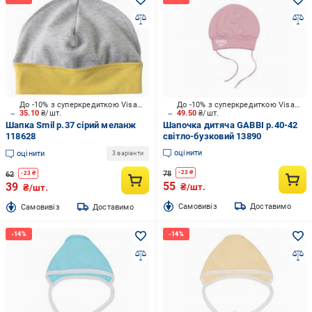
До -10% з суперкредиткою Visa Вигода
До -10% з суперкредиткою Visa Вигода
35.10
₴/шт.
49.50
₴/шт.
Шапка Smil р.37 сірий меланж
Шапочка дитяча GABBI р.40-42
118628
світло-бузковий 13890
оцінити
оцінити
3 варіанти
78
-
23
₴
62
-
23
₴
55
39
₴/шт.
₴/шт.
Cамовивіз
Доставимо
Cамовивіз
Доставимо