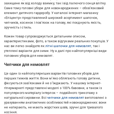
захищене як від холоду взимку, так і від палючого сонця влітку.
Саме тому головні убори для новонароджених – обов’язковий
елемент дитячого гардеробу. У каталозі інтернет-магазину
«Епіцентр» представлений широкий асортимент шапочок,
чепчиків, косинок і пов’язок на голову, які поєднують якість,
зручність і стиль.
Кожен товар супроводжується детальним описом,
характеристиками, фото, а також відгуками реальних покупців. У
нас ви легко знайдете як
літні шапочки для немовлят
, так і
утеплені варіанти для зими. Ну а далі про найпопулярніші види
головних уборів для немовлят.
Чепчики для немовлят
Це один із найпопулярніших варіантів головних уборів для
перших тижнів життя. Вони м’яко облягають голову дитини,
фіксуються зав’язками й не з’їжджають. У нашому інтернет-
гіпермаркеті представлені моделі з 100% бавовни, а також із
популярного матеріалу інтерлок – подвійного трикотажу з
натуральної сировини. Всі
чепчики для немовлят
виготовлені з
урахуванням анатомічних особливостей новонароджених: вони
не натирають, не мають жорстких швів, зручні для тривалого
носіння.