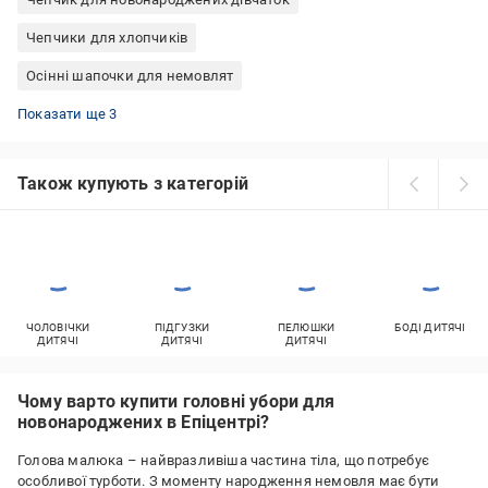
Чепчики для хлопчиків
Осінні шапочки для немовлят
Літні шапочки для немовлят
Шапочки для новонароджених дівчаток
Весняні шапочки для немовлят
Показати ще 3
Також купують з категорій
ЧОЛОВІЧКИ
ПІДГУЗКИ
ПЕЛЮШКИ
БОДІ ДИТЯЧІ
ДИТЯЧІ
ДИТЯЧІ
ДИТЯЧІ
Чому варто купити головні убори для
новонароджених в Епіцентрі?
Голова малюка – найвразливіша частина тіла, що потребує
особливої турботи. З моменту народження немовля має бути