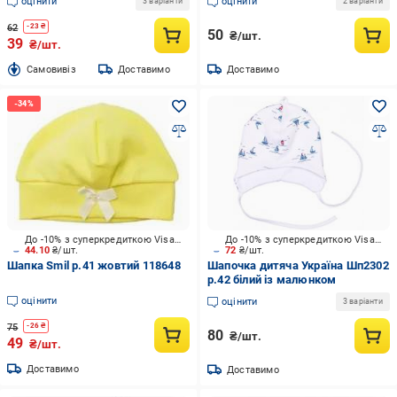
оцінити
оцінити
3 варіанти
2 варіанти
62
-
23
₴
50
₴/шт.
39
₴/шт.
Cамовивіз
Доставимо
Доставимо
До -10% з суперкредиткою Visa Вигода
До -10% з суперкредиткою Visa Вигода
44.10
₴/шт.
72
₴/шт.
Шапка Smil р.41 жовтий 118648
Шапочка дитяча Україна Шп2302
р.42 білий із малюнком
оцінити
оцінити
3 варіанти
75
-
26
₴
80
₴/шт.
49
₴/шт.
Доставимо
Доставимо