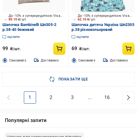
До -10% з суперкредиткою Visa Вигода
До -10% з суперкредиткою Visa Вигода
89.10
₴/шт.
62.10
₴/шт.
Шапочка Bambinelli Шп305-2
Шапочка дитяча Україна Шп2305
р.38-40 бежевий
р.38 різнокольоровий
оцінити
оцінити
99
69
₴/шт.
₴/шт.
Cамовивіз
Доставимо
Cамовивіз
Доставимо
ПОКАЗАТИ ЩЕ
1
2
3
...
16
Популярні запити
Чепчик для новонароджених дівчаток