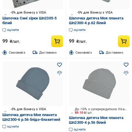
-5% для бізнесу з VISA
-5% для бізнесу з VISA
Шапочка Сині зірки Шп2305-5
Шапочка дитяча Моя планета
білий
Шп2300-4 р.62 білий
оцінити
оцінити
99
99
₴/шт.
₴/шт.
Cамовивіз
Доставимо
Cамовивіз
Доставимо
-5% для бізнесу з VISA
До -10% з суперкредиткою Visa Вигода
89.10
₴/шт.
Шапочка дитяча Моя планета
Шапочка дитяча Моя планета
Шп2300-6 р.56 блідо-блакитний
Шп2300-4 р.56 білий
оцінити
оцінити