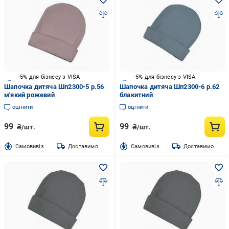
-5% для бізнесу з VISA
-5% для бізнесу з VISA
Шапочка дитяча Шп2300-5 р.56
Шапочка дитяча Шп2300-6 р.62
м'який рожевий
блакитний
оцінити
оцінити
99
99
₴/шт.
₴/шт.
Cамовивіз
Доставимо
Cамовивіз
Доставимо