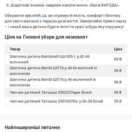
Додаткові знижки завдяки накопиченню «балів ВИГОДА».
Обираючи
epicentrk.ua
, ви отримуєте якість, комфорт і безпеку
для свого малюка з перших днів життя. Замовляйте прямо зараз
– і нехай ваша дитина буде в теплі та красі в будь-яку пору року!
Ціни на Головні убори для немовлят
Товар
Ціна
Шапочка дитяча Bambinelli Шп305-1 р.42-44
69 ₴
молочний
Шапочка дитяча Bembi ШП76 р.46 блакитний із
38 ₴
малюнком
Шапочка дитяча Bembi ШП76 р.46 молочний із
38 ₴
малюнком
Чепчик дитячий Татошка 0502207вдм білий
59 ₴
Чепчик дитячий Татошка 0501007біл р.36-38 білий
29 ₴
Найпоширеніші питання