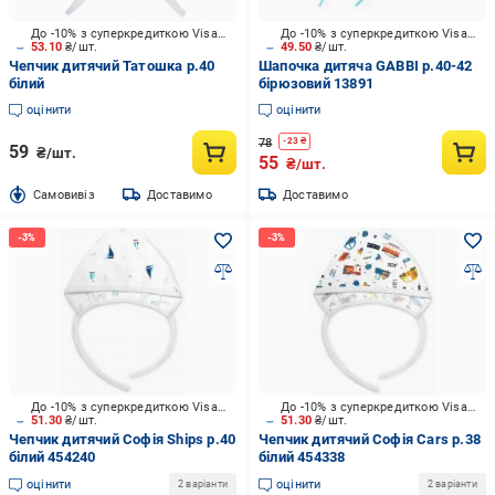
До -10% з суперкредиткою Visa Вигода
До -10% з суперкредиткою Visa Вигода
53.10
₴/шт.
49.50
₴/шт.
Чепчик дитячий Татошка р.40
Шапочка дитяча GABBI р.40-42
білий
бірюзовий 13891
оцінити
оцінити
78
-
23
₴
59
₴/шт.
55
₴/шт.
Cамовивіз
Доставимо
Доставимо
До -10% з суперкредиткою Visa Вигода
До -10% з суперкредиткою Visa Вигода
51.30
₴/шт.
51.30
₴/шт.
Чепчик дитячий Софія Ships р.40
Чепчик дитячий Софія Cars р.38
білий 454240
білий 454338
оцінити
оцінити
2 варіанти
2 варіанти