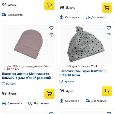
99
₴/шт.
99
₴/шт.
Доставимо
Cамовивіз
Доставимо
До -10% з суперкредиткою Visa Вигода
-5% для бізнесу з VISA
89.10
₴/шт.
Шапочка Сині зірки Шп2305-5
Шапочка дитяча Моя планета
р.38-40 білий
Шп2300-5 р.62 м'який рожевий
оцінити
оцінити
99
₴/шт.
99
₴/шт.
Cамовивіз
Доставимо
Cамовивіз
Доставимо