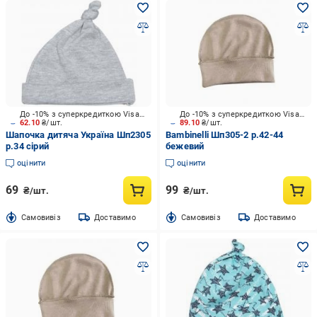
До -10% з суперкредиткою Visa Вигода
До -10% з суперкредиткою Visa Вигода
62.10
₴/шт.
89.10
₴/шт.
Шапочка дитяча Україна Шп2305
Bambinelli Шп305-2 р.42-44
р.34 сірий
бежевий
оцінити
оцінити
69
99
₴/шт.
₴/шт.
Cамовивіз
Доставимо
Cамовивіз
Доставимо