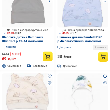
До -10% з суперкредиткою Visa Вигода
До -10% з суперкредиткою Visa Вигода
62.10
₴/шт.
34.20
₴/шт.
Шапочка дитяча Bambinelli
Шапочка дитяча Bembi ШП76
Шп305-1 р.42-44 молочний
р.46 блакитний із малюнком
оцінити
оцінити
2 варіанти
86.25
-
17.25
₴
38
₴/шт.
69
₴/шт.
Cамовивіз
Доставимо
Доставимо