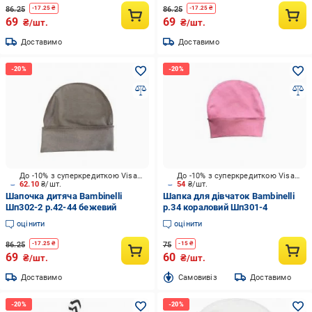
86.25
86.25
-
17.25
₴
-
17.25
₴
69
69
₴/шт.
₴/шт.
Доставимо
Доставимо
До -10% з суперкредиткою Visa Вигода
До -10% з суперкредиткою Visa Вигода
62.10
₴/шт.
54
₴/шт.
Шапочка дитяча Bambinelli
Шапка для дівчаток Bambinelli
Шп302-2 р.42-44 бежевий
р.34 кораловий Шп301-4
оцінити
оцінити
86.25
75
-
17.25
₴
-
15
₴
69
60
₴/шт.
₴/шт.
Доставимо
Cамовивіз
Доставимо