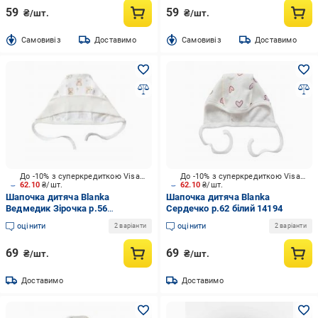
59
59
₴/шт.
₴/шт.
Cамовивіз
Доставимо
Cамовивіз
Доставимо
До -10% з суперкредиткою Visa Вигода
До -10% з суперкредиткою Visa Вигода
62.10
₴/шт.
62.10
₴/шт.
Шапочка дитяча Blanka
Шапочка дитяча Blanka
Ведмедик Зірочка р.56
Сердечко р.62 білий 14194
молочний 14405
оцінити
оцінити
2 варіанти
2 варіанти
69
69
₴/шт.
₴/шт.
Доставимо
Доставимо