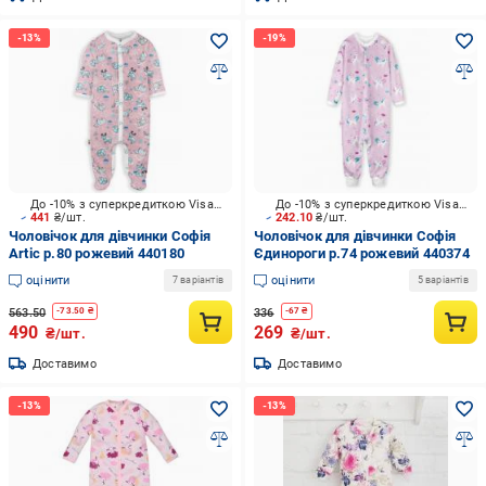
До -10% з суперкредиткою Visa Вигода
До -10% з суперкредиткою Visa Вигода
441
₴/шт.
242.10
₴/шт.
Чоловічок для дівчинки Софія
Чоловічок для дівчинки Софія
Artic р.80 рожевий 440180
Єдинороги р.74 рожевий 440374
оцінити
оцінити
7 варіантів
5 варіантів
563.50
336
-
73.50
₴
-
67
₴
490
269
₴/шт.
₴/шт.
Доставимо
Доставимо