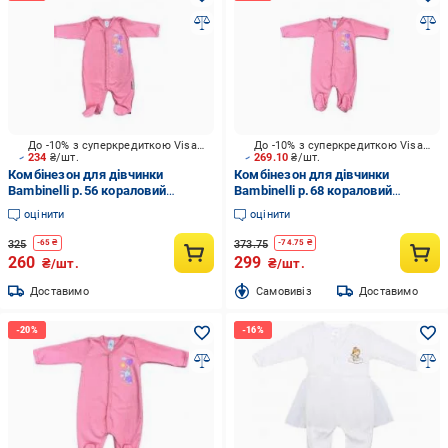
До -10% з суперкредиткою Visa Вигода
До -10% з суперкредиткою Visa Вигода
234
₴/шт.
269.10
₴/шт.
Комбінезон для дівчинки
Комбінезон для дівчинки
Bambinelli р.56 кораловий
Bambinelli р.68 кораловий
Кмб300-4
Кмб300-4
оцінити
оцінити
325
373.75
-
65
₴
-
74.75
₴
260
299
₴/шт.
₴/шт.
Доставимо
Cамовивіз
Доставимо