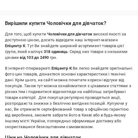
Недоліки:
немає
Вирішили купити Чоловічки для дівчаток?
Для того, щоб купити
Чоловічки для дівчаток
високої якості за
доступною ціною, досить відвідати наш інтернет-магазин
Епіцентр К
. Тут Ви знайдете широкий асортимент товарів цієї
групи, який налічує
318 одиниць
. Серед них товари з низькими
цінами
від 103 до 2490
грн.
В інтернет-гіпермаркеті
Епіцентр К
Ви легко знайдете оригінальні
фото цих товарів, дізнаєтеся основні характеристики і технічні
дані. Крім цього, на сайті можна почитати корисні відгуки від
покупців. Також тут можна ознайомитися з цікавими статтями з
різних тем і подивитися відеоогляди на найбільш затребувані
товари категорії
. Для покупця регулярно проводяться акції,
розпродажі та знижки з безліччю вигідних позицій. Купуючи у
нас, Ви отримаєте сертифікований товар з офіційною гарантією
від виробника, зможете забрати його в Києві або в будь-якому
іншому місті України, попередньо оформивши доставку або
скориставшися безкоштовним самовивозом.
Ціни на Чоловічки для дівчаток