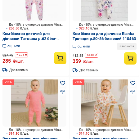
До -10% з суперкредиткою Visa Вигода
До -10% з суперкредиткою Visa Вигода
256.50
₴/шт.
323.10
₴/шт.
Комбінезон дитячий для
Комбінезон для дівчинки Blanka
дівчинки Татошка р.62 біло-
Троянди р.80-86 бежевий 110463
рожевий 1501206сон
оцінити
оцінити
5 варіантів
327.75
-
42.75
₴
412.85
-
53.85
₴
285
359
₴/шт.
₴/шт.
Доставимо
Доставимо
До -10% з суперкредиткою Visa Вигода
До -10% з суперкредиткою Visa Вигода
314.10
₴/шт.
314.10
₴/шт.
Ромпер-реглан для дівчинки
Ромпер-реглан для дівчинки