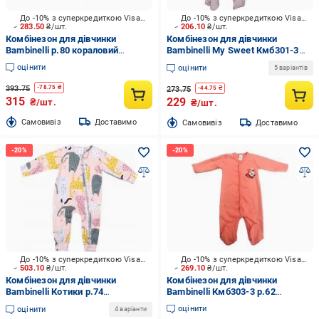
До -10% з суперкредиткою Visa Вигода
До -10% з суперкредиткою Visa Вигода
283.50
₴/шт.
206.10
₴/шт.
Комбінезон для дівчинки
Комбінезон для дівчинки
Bambinelli р.80 кораловий
Bambinelli My Sweet Кмб301-3
Кмб300-4
р.86 рожевий
оцінити
оцінити
5 варіантів
393.75
-
78.75
₴
273.75
-
44.75
₴
315
229
₴/шт.
₴/шт.
Cамовивіз
Доставимо
Cамовивіз
Доставимо
До -10% з суперкредиткою Visa Вигода
До -10% з суперкредиткою Visa Вигода
503.10
₴/шт.
269.10
₴/шт.
Комбінезон для дівчинки
Комбінезон для дівчинки
Bambinelli Котики р.74
Bambinelli Кмб303-3 р.62
персиковий 0298
кораловий Кмб303-3
оцінити
оцінити
4 варіанти