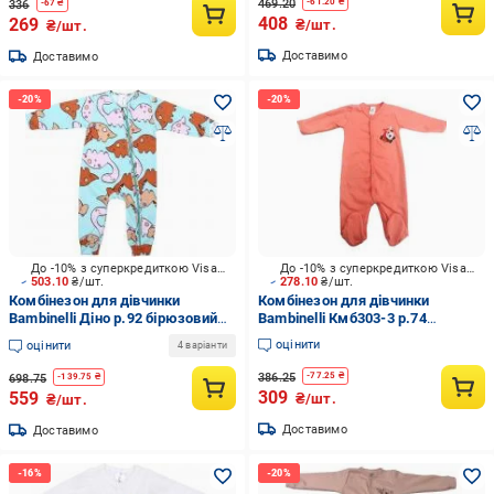
469.20
-
61.20
₴
336
-
67
₴
408
269
₴/шт.
₴/шт.
Доставимо
Доставимо
До -10% з суперкредиткою Visa Вигода
До -10% з суперкредиткою Visa Вигода
503.10
₴/шт.
278.10
₴/шт.
Комбінезон для дівчинки
Комбінезон для дівчинки
Bambinelli Діно р.92 бірюзовий
Bambinelli Кмб303-3 р.74
0300
Кмб303-3
оцінити
оцінити
4 варіанти
386.25
-
77.25
₴
698.75
-
139.75
₴
309
559
₴/шт.
₴/шт.
Доставимо
Доставимо