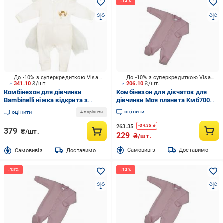
До -10% з суперкредиткою Visa Вигода
До -10% з суперкредиткою Visa Вигода
341.10
₴/шт.
206.10
₴/шт.
Комбінезон для дівчинки
Комбінезон для дівчаток для
Bambinelli ніжка відкрита з
дівчинки Моя планета Кмб700
принтом р.62 білий 0336
р.68 рожевий
оцінити
оцінити
4 варіанти
263.35
-
34.35
₴
379
₴/шт.
229
₴/шт.
Cамовивіз
Доставимо
Cамовивіз
Доставимо