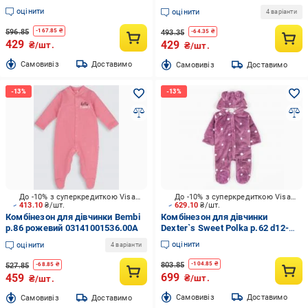
р.56 молочний 900510
рожевий 111003
оцінити
оцінити
4 варіанти
596.85
-
167.85
₴
493.35
-
64.35
₴
429
429
₴/шт.
₴/шт.
Cамовивіз
Доставимо
Cамовивіз
Доставимо
До -10% з суперкредиткою Visa Вигода
До -10% з суперкредиткою Visa Вигода
413.10
₴/шт.
629.10
₴/шт.
Комбінезон для дівчинки Bembi
Комбінезон для дівчинки
р.86 рожевий 03141001536.00A
Dexter`s Sweet Polka р.62 d12-
20гр-тм
оцінити
оцінити
4 варіанти
803.85
-
104.85
₴
527.85
-
68.85
₴
699
459
₴/шт.
₴/шт.
Cамовивіз
Доставимо
Cамовивіз
Доставимо