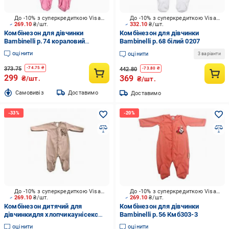
До -10% з суперкредиткою Visa Вигода
До -10% з суперкредиткою Visa Вигода
269.10
₴/шт.
332.10
₴/шт.
Комбінезон для дівчинки
Комбінезон для дівчинки
Bambinelli р.74 кораловий
Bambinelli р.68 білий 0207
Кмб300-4
оцінити
оцінити
3 варіанти
373.75
-
74.75
₴
442.80
-
73.80
₴
299
369
₴/шт.
₴/шт.
Cамовивіз
Доставимо
Доставимо
До -10% з суперкредиткою Visa Вигода
До -10% з суперкредиткою Visa Вигода
269.10
₴/шт.
269.10
₴/шт.
Комбінезон дитячий для
Комбінезон для дівчинки
дівчинкидля хлопчикаунісекс
Bambinelli р.56 Кмб303-3
Bambinelli Кмб305-2 р.74
оцінити
оцінити