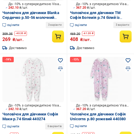
До -10% з суперкредиткою Visa Вигода
До -10% з суперкредиткою Visa Вигода
242.10
₴/шт.
367.20
₴/шт.
Чоловічок для дівчинки Blanka
Чоловічок для дівчинки ТМ
Сердечко р.50-56 молочний
Софія Богемія р.74 білий із
110940
малюнком 420274
оцінити
оцінити
3 варіанти
3 варіанти
309.35
469.20
-
40.35
₴
-
61.20
₴
269
408
₴/шт.
₴/шт.
Доставимо
Доставимо
До -10% з суперкредиткою Visa Вигода
До -10% з суперкредиткою Visa Вигода
242.10
₴/шт.
367.20
₴/шт.
Чоловічок для дівчинки Софія
Чоловічок для дівчинки Софія
Маки р.74 білий 440274
Unicorns р.80 рожевий 440380
оцінити
оцінити
6 варіантів