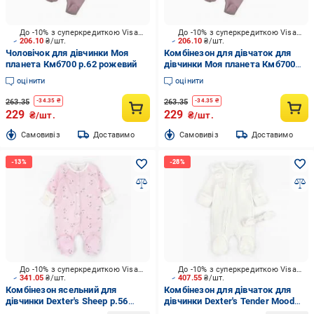
До -10% з суперкредиткою Visa Вигода
До -10% з суперкредиткою Visa Вигода
206.10
₴/шт.
206.10
₴/шт.
Чоловічок для дівчинки Моя
Комбінезон для дівчаток для
планета Кмб700 р.62 рожевий
дівчинки Моя планета Кмб700
р.74 рожевий
оцінити
оцінити
263.35
263.35
-
34.35
₴
-
34.35
₴
229
229
₴/шт.
₴/шт.
Cамовивіз
Доставимо
Cамовивіз
Доставимо
До -10% з суперкредиткою Visa Вигода
До -10% з суперкредиткою Visa Вигода
341.05
₴/шт.
407.55
₴/шт.
Комбінезон ясельний для
Комбінезон для дівчаток для
дівчинки Dexter's Sheep р.56
дівчинки Dexter's Tender Mood
рожевий 300920
р.62 молочний 100611