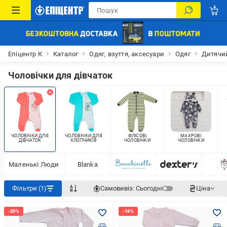
Епіцентр К
Каталог
Одяг, взуття, аксесуари
Одяг
Дитячий
Чоловічки для дівчаток
ЧОЛОВІЧКИ ДЛЯ
ЧОЛОВІЧКИ ДЛЯ
ФЛІСОВІ
МАХРОВІ
ДІВЧАТОК
ХЛОПЧИКІВ
ЧОЛОВІЧКИ
ЧОЛОВІЧКИ
Маленькі Люди
Blanka
Фільтри (1)
Самовивіз:
Сьогодні
Ціна