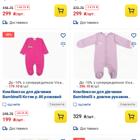
бежевий
448.75
373.75
-
149.75
₴
-
74.75
₴
299
299
₴/шт.
₴/шт.
Доставимо
Доставимо
До -10% з суперкредиткою Visa Вигода
До -10% з суперкредиткою Visa Вигода
179.10
₴/шт.
296.10
₴/шт.
Комбінезон для дівчинки
Комбінезон для дівчинки
Bambinelli Котик р.80 рожевий
Bambinelli з довгим рукавом
Зайчик р.86 рожевий 0380
оцінити
оцінити
5 варіантів
6 варіантів
248.75
-
49.75
₴
329
₴/шт.
199
₴/шт.
Доставимо
Доставимо