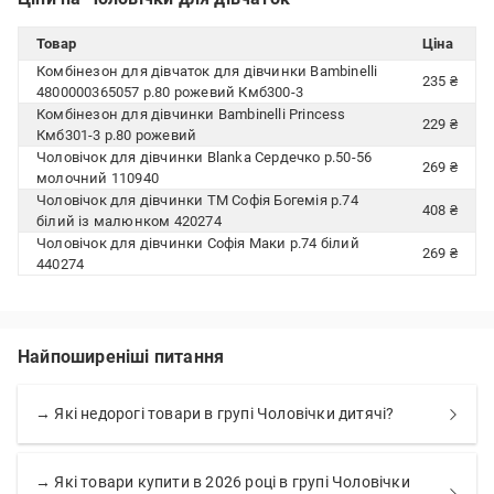
Товар
Ціна
Комбінезон для дівчаток для дівчинки Bambinelli
235 ₴
4800000365057 р.80 рожевий Кмб300-3
Комбінезон для дівчинки Bambinelli Princess
229 ₴
Кмб301-3 р.80 рожевий
Чоловічок для дівчинки Blanka Сердечко р.50-56
269 ₴
молочний 110940
Чоловічок для дівчинки ТМ Софія Богемія р.74
408 ₴
білий із малюнком 420274
Чоловічок для дівчинки Софія Маки р.74 білий
269 ₴
440274
Найпоширеніші питання
→ Які недорогі товари в групі Чоловічки дитячі?
→ Які товари купити в 2026 році в групі Чоловічки