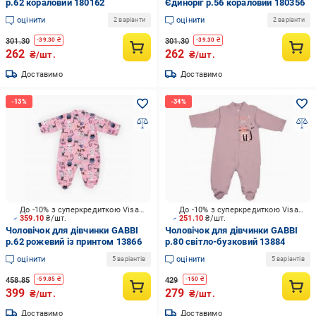
р.62 кораловий 180162
Єдиноріг р.56 кораловий 180356
оцінити
оцінити
2 варіанти
2 варіанти
301.30
301.30
-
39.30
₴
-
39.30
₴
262
262
₴/шт.
₴/шт.
Доставимо
Доставимо
До -10% з суперкредиткою Visa Вигода
До -10% з суперкредиткою Visa Вигода
359.10
₴/шт.
251.10
₴/шт.
Чоловічок для дівчинки GABBI
Чоловічок для дівчинки GABBI
р.62 рожевий із принтом 13866
р.80 світло-бузковий 13884
оцінити
оцінити
5 варіантів
5 варіантів
458.85
429
-
59.85
₴
-
150
₴
399
279
₴/шт.
₴/шт.
Доставимо
Доставимо