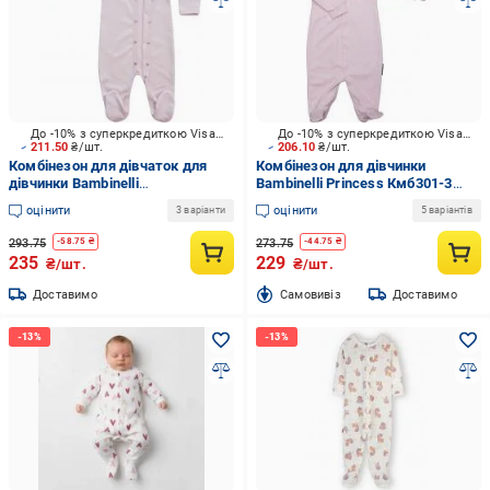
До -10% з суперкредиткою Visa Вигода
До -10% з суперкредиткою Visa Вигода
211.50
₴/шт.
206.10
₴/шт.
Комбінезон для дівчаток для
Комбінезон для дівчинки
дівчинки Bambinelli
Bambinelli Princess Кмб301-3
4800000365057 р.80 рожевий
р.80 рожевий
оцінити
оцінити
3 варіанти
5 варіантів
Кмб300-3
293.75
273.75
-
58.75
₴
-
44.75
₴
235
229
₴/шт.
₴/шт.
Доставимо
Cамовивіз
Доставимо