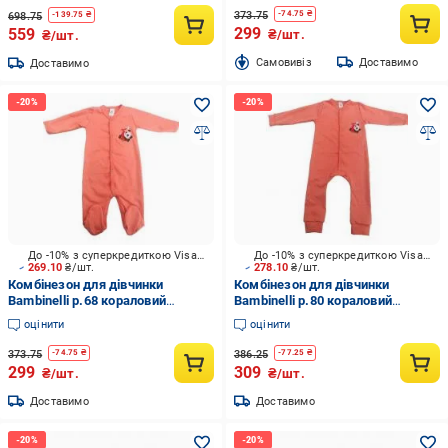
373.75
-
74.75
₴
698.75
-
139.75
₴
299
559
₴/шт.
₴/шт.
Cамовивіз
Доставимо
Доставимо
До -10% з суперкредиткою Visa Вигода
До -10% з суперкредиткою Visa Вигода
269.10
₴/шт.
278.10
₴/шт.
Комбінезон для дівчинки
Комбінезон для дівчинки
Bambinelli р.68 кораловий
Bambinelli р.80 кораловий
Кмб303-3
Кмб303-3
оцінити
оцінити
373.75
386.25
-
74.75
₴
-
77.25
₴
299
309
₴/шт.
₴/шт.
Доставимо
Доставимо