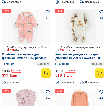
Доставимо
Cамовивіз
Доставимо
До -10% з суперкредиткою Visa Вигода
До -10% з суперкредиткою Visa Вигода
287.10
₴/шт.
287.10
₴/шт.
Комбінезон ясельний для
Комбінезон для дівчаток для
дівчинки Dexter`s Pink panda р.50
дівчинки Dexter`s Flowers р.68
900171
молочний 900221
оцінити
оцінити
3 варіанти
4 варіанти
401.35
424.35
-
82.35
₴
-
105.35
₴
319
319
₴/шт.
₴/шт.
Доставимо
Cамовивіз
Доставимо