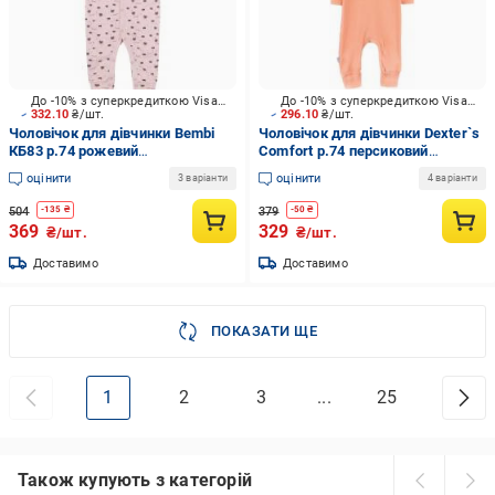
До -10% з суперкредиткою Visa Вигода
До -10% з суперкредиткою Visa Вигода
332.10
₴/шт.
296.10
₴/шт.
Чоловічок для дівчинки Bembi
Чоловічок для дівчинки Dexter`s
КБ83 р.74 рожевий
Comfort р.74 персиковий
3083001134.30F
d1820пснв
оцінити
оцінити
3 варіанти
4 варіанти
504
379
-
135
₴
-
50
₴
369
329
₴/шт.
₴/шт.
Доставимо
Доставимо
ПОКАЗАТИ ЩЕ
1
2
3
...
25
Також купують з категорій