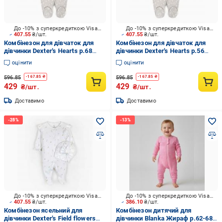
До -10% з суперкредиткою Visa Вигода
До -10% з суперкредиткою Visa Вигода
407.55
₴/шт.
407.55
₴/шт.
Комбінезон для дівчаток для
Комбінезон для дівчаток для
дівчинки Dexter's Нearts р.68
дівчинки Dexter's Нearts р.56
сірий 900532
сірий 900532
оцінити
оцінити
596.85
596.85
-
167.85
₴
-
167.85
₴
429
429
₴/шт.
₴/шт.
Доставимо
Доставимо
До -10% з суперкредиткою Visa Вигода
До -10% з суперкредиткою Visa Вигода
407.55
₴/шт.
386.10
₴/шт.
Комбінезон ясельний для
Комбінезон дитячий для
дівчинки Dexter's Field flowers
дівчинки Blanka Жираф р.62-68