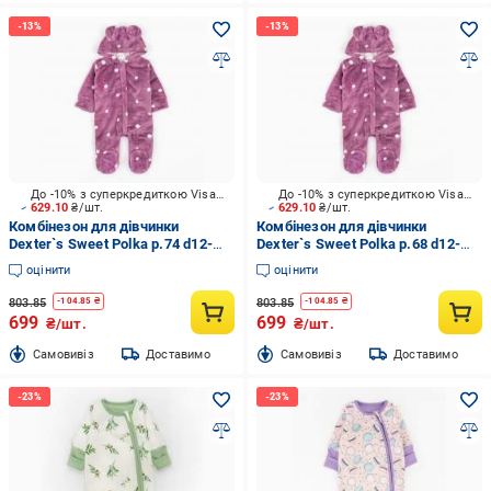
До -10% з суперкредиткою Visa Вигода
До -10% з суперкредиткою Visa Вигода
629.10
₴/шт.
629.10
₴/шт.
Комбінезон для дівчинки
Комбінезон для дівчинки
Dexter`s Sweet Polka р.74 d12-
Dexter`s Sweet Polka р.68 d12-
20гр-тм
20гр-тм
оцінити
оцінити
803.85
803.85
-
104.85
₴
-
104.85
₴
699
699
₴/шт.
₴/шт.
Cамовивіз
Доставимо
Cамовивіз
Доставимо