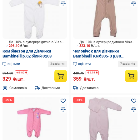
До -10% з суперкредиткою Visa Вигода
До -10% з суперкредиткою Visa Вигода
296.10
₴/шт.
323.10
₴/шт.
Комбінезон для дівчинки
Чоловічок для дівчинки
Bambinelli р.62 білий 0208
Bambinelli Кмб305-3 р.80
рожевий
оцінити
оцінити
3 варіанти
7 варіантів
394.80
448.75
-
65.80
₴
-
89.75
₴
329
359
₴/шт.
₴/шт.
Cамовивіз
Доставимо
Доставимо