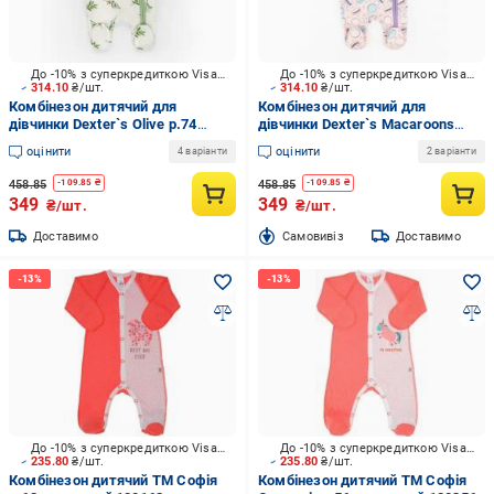
До -10% з суперкредиткою Visa Вигода
До -10% з суперкредиткою Visa Вигода
314.10
₴/шт.
314.10
₴/шт.
Комбінезон дитячий для
Комбінезон дитячий для
дівчинки Dexter`s Olive р.74
дівчинки Dexter`s Macaroons
молочний 300392
р.74 рожевий 300371
оцінити
оцінити
4 варіанти
2 варіанти
458.85
458.85
-
109.85
₴
-
109.85
₴
349
349
₴/шт.
₴/шт.
Доставимо
Cамовивіз
Доставимо
До -10% з суперкредиткою Visa Вигода
До -10% з суперкредиткою Visa Вигода
235.80
₴/шт.
235.80
₴/шт.
Комбінезон дитячий ТМ Софія
Комбінезон дитячий ТМ Софія