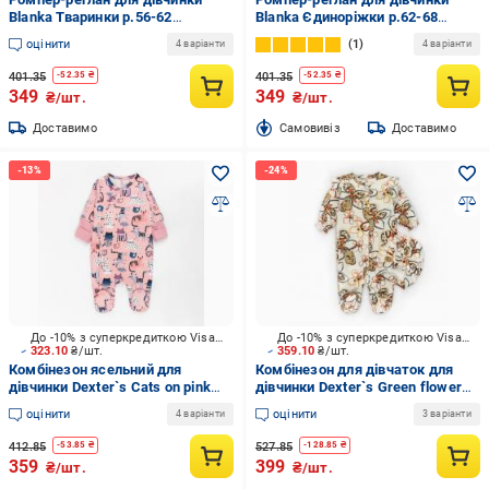
Blanka Тваринки р.56-62
Blanka Єдиноріжки р.62-68
рожевий 110836
бежевий 110837
оцінити
1
4 варіанти
4 варіанти
401.35
401.35
-
52.35
₴
-
52.35
₴
349
349
₴/шт.
₴/шт.
Доставимо
Cамовивіз
Доставимо
До -10% з суперкредиткою Visa Вигода
До -10% з суперкредиткою Visa Вигода
323.10
₴/шт.
359.10
₴/шт.
Комбінезон ясельний для
Комбінезон для дівчаток для
дівчинки Dexter`s Cats on pink
дівчинки Dexter`s Green flower
р.56 рожево-біло-блакитний
р.62 900591
оцінити
оцінити
4 варіанти
3 варіанти
300273
412.85
527.85
-
53.85
₴
-
128.85
₴
359
399
₴/шт.
₴/шт.