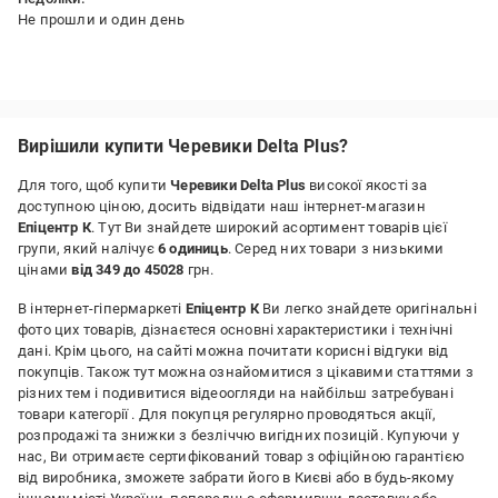
Не прошли и один день
Вирішили купити Черевики Delta Plus?
Для того, щоб купити
Черевики Delta Plus
високої якості за
доступною ціною, досить відвідати наш інтернет-магазин
Епіцентр К
. Тут Ви знайдете широкий асортимент товарів цієї
групи, який налічує
6 одиниць
. Серед них товари з низькими
цінами
від 349 до 45028
грн.
В інтернет-гіпермаркеті
Епіцентр К
Ви легко знайдете оригінальні
фото цих товарів, дізнаєтеся основні характеристики і технічні
дані. Крім цього, на сайті можна почитати корисні відгуки від
покупців. Також тут можна ознайомитися з цікавими статтями з
різних тем і подивитися відеоогляди на найбільш затребувані
товари категорії
. Для покупця регулярно проводяться акції,
розпродажі та знижки з безліччю вигідних позицій. Купуючи у
нас, Ви отримаєте сертифікований товар з офіційною гарантією
від виробника, зможете забрати його в Києві або в будь-якому