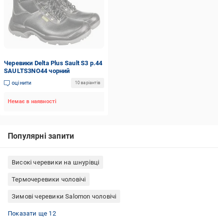
Черевики Delta Plus Sault S3 р.44
SAULTS3NO44 чорний
оцінити
10 варіантів
Немає в наявності
Популярні запити
Високі черевики на шнурівці
Термочеревики чоловічі
Зимові черевики Salomon чоловічі
Трекінгові черевики Lowa
Черевики чоловічі осінні
Зимові черевики Puma
Гумові черевики жіночі
Черевики чорні жіночі
Черевики Nike чоловічі зимові
Черевики жіночі RIEKER
Зимові черевики Puma жіночі
Жіночі демісезонні черевики на низькому ходу
Зимові черевики THE NORTH FACE жіночі
Жіночі черевики 42 розмір
Чоловічі черевики Lacoste
Показати ще 12