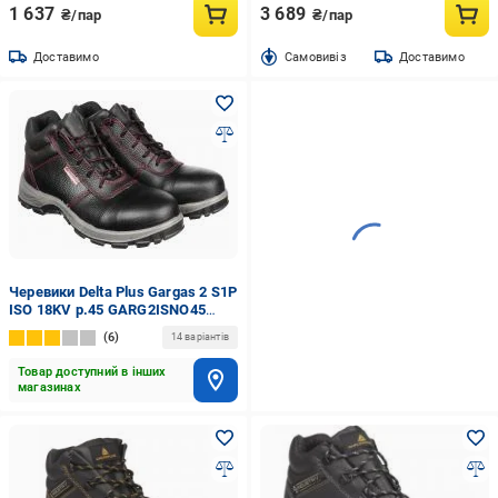
1 637
3 689
₴/пар
₴/пар
Доставимо
Cамовивіз
Доставимо
Черевики Delta Plus Gargas 2 S1P
ISO 18KV р.45 GARG2ISNO45
чорний
6
14 варіантів
Товар доступний в інших
магазинах