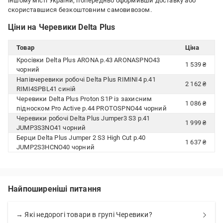
іншому місті України, попередньо оформивши доставку або
скориставшися безкоштовним самовивозом.
Ціни на Черевики Delta Plus
Товар
Ціна
Кросівки Delta Plus ARONA р.43 ARONASPNO43
1 539 ₴
чорний
Напівчеревики робочі Delta Plus RIMINI4 р.41
2 162 ₴
RIMI4SPBL41 синій
Черевики Delta Plus Proton S1P із захисним
1 086 ₴
підноском Pro Active р.44 PROTOSPNO44 чорний
Черевики робочі Delta Plus Jumper3 S3 р.41
1 999 ₴
JUMP3S3NO41 чорний
Берци Delta Plus Jumper 2 S3 High Cut р.40
1 637 ₴
JUMP2S3HCNO40 чорний
Найпоширеніші питання
→ Які недорогі товари в групі Черевики?