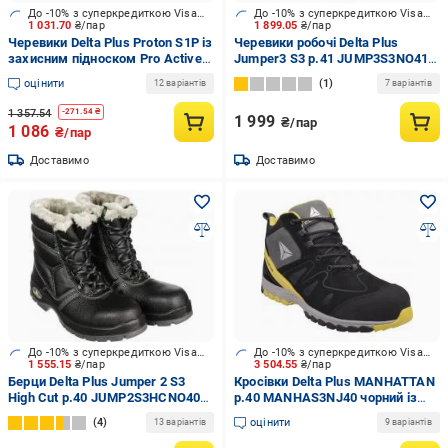
До -10% з суперкредиткою Visa Вигода
До -10% з суперкредиткою Visa Вигода
1 031.70
₴/пар
1 899.05
₴/пар
Черевики Delta Plus Proton S1P із
Черевики робочі Delta Plus
захисним підноском Pro Active
Jumper3 S3 р.41 JUMP3S3NO41
р.44 PROTOSPNO44 чорний
чорний
оцінити
1
12 варіантів
7 варіантів
1 357.54
-
271.54
₴
1 999
₴/пар
1 086
₴/пар
Доставимо
Доставимо
До -10% з суперкредиткою Visa Вигода
До -10% з суперкредиткою Visa Вигода
1 555.15
₴/пар
3 504.55
₴/пар
Берци Delta Plus Jumper 2 S3
Кросівки Delta Plus MANHATTAN
High Cut р.40 JUMP2S3HCNO40
р.40 MANHAS3NJ40 чорний із
чорний
жовтим
4
оцінити
13 варіантів
9 варіантів