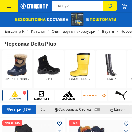
Епіцентр К
Каталог
Одяг, взуття, аксесуари
Взуття
Черев
Черевики Delta Plus
ДИТЯЧІ ЧЕРЕВИКИ
БЕРЦІ
ГУМОВІ ЧОБОТИ
ЧОБОТИ
Фільтри (1)
Самовивіз:
Сьогодні
Ціна