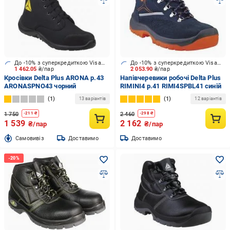
До -10% з суперкредиткою Visa Вигода
До -10% з суперкредиткою Visa Вигода
1 462.05
₴/пар
2 053.90
₴/пар
Кросівки Delta Plus ARONA р.43
Напівчеревики робочі Delta Plus
ARONASPNO43 чорний
RIMINI4 р.41 RIMI4SPBL41 синій
1
1
13 варіантів
12 варіантів
1 750
2 460
-
211
₴
-
298
₴
1 539
2 162
₴/пар
₴/пар
Cамовивіз
Доставимо
Доставимо